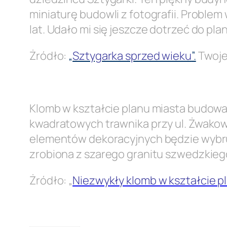
miniaturę budowli z fotografii. Problem 
lat. Udało mi się jeszcze dotrzeć do 
Żródło:
„
Sztygarka sprzed wieku
”.
Twoje
.
Klomb w kształcie planu miasta budowany
kwadratowych trawnika przy ul. Żwakows
elementów dekoracyjnych będzie wybru
zrobiona z szarego granitu szwedzkiego,
Żródło: „
Niezwykły klomb w kształcie p
.