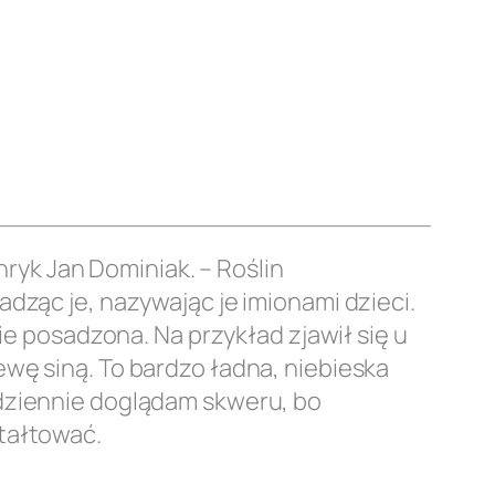
nryk Jan Dominiak. – Roślin
dząc je, nazywając je imionami dzieci.
ie posadzona. Na przykład zjawił się u
wę siną. To bardzo ładna, niebieska
odziennie doglądam skweru, bo
tałtować.