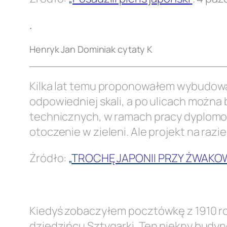
.
Henryk Jan Dominiak cytaty K
Kilka lat temu proponowałem wybudowani
odpowiedniej skali, a po ulicach można
technicznych, w ramach pracy dyplomowe
otoczenie w zieleni. Ale projekt na raz
Żródło:
„
T
ROCHĘ JAPONII PRZY ŻWAKOWS
.
Kiedyś zobaczyłem pocztówkę z 1910 ro
dziedzińcu Sztygarki. Ten piękny budyn