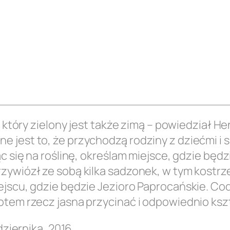
, który zielony jest także zimą – powiedział He
jest to, że przychodzą rodziny z dziećmi i sa
c się na roślinę, określam miejsce, gdzie będz
zywiózł ze sobą kilka sadzonek, w tym kostrze
iejscu, gdzie będzie Jezioro Paprocańskie. C
otem rzecz jasna przycinać i odpowiednio ksz
dziernika, 2016
.