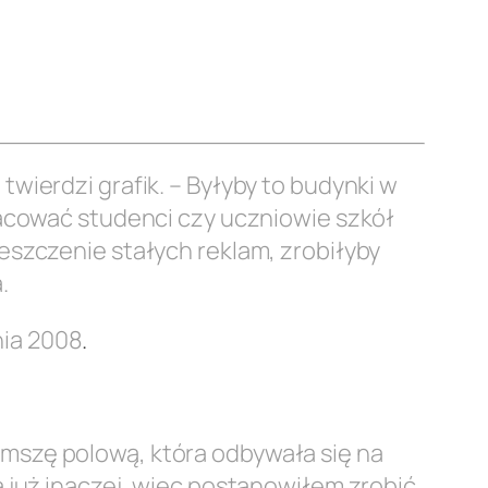
wierdzi grafik. – Byłyby to budynki w
racować studenci czy uczniowie szkół
eszczenie stałych reklam, zrobiłyby
.
nia 2008
.
mszę polową, która odbywała się na
 już inaczej, więc postanowiłem zrobić