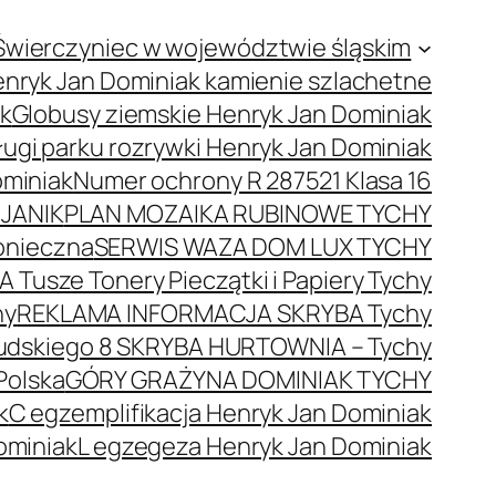
Świerczyniec w województwie śląskim
nryk Jan Dominiak kamienie szlachetne
ak
Globusy ziemskie Henryk Jan Dominiak
ugi parku rozrywki Henryk Jan Dominiak
ominiak
Numer ochrony R 287521 Klasa 16
JANIK
PLAN MOZAIKA RUBINOWE TYCHY
onieczna
SERWIS WAZA DOM LUX TYCHY
 Tusze Tonery Pieczątki i Papiery Tychy
hy
REKLAMA INFORMACJA SKRYBA Tychy
łsudskiego 8 SKRYBA HURTOWNIA – Tychy
Polska
GÓRY GRAŻYNA DOMINIAK TYCHY
k
C egzemplifikacja Henryk Jan Dominiak
ominiak
L egzegeza Henryk Jan Dominiak