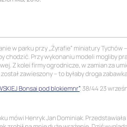
e w parku przy „Żyrafie” miniatury Tychów – t
 by chodzić. Przy wykonaniu modeli mogliby p
j. Z kolei firmy ogrodnicze, w zamian za umi
ie został zawieszony – to byłaby droga zabawka
KIEJ Bonsai pod blokiemnr
”
. 38/44 23 wrześ
ku mówi Henryk Jan Dominiak. Przedstawiała 
ek zrobił na mnie duże wrażenie. Dziś wygląda