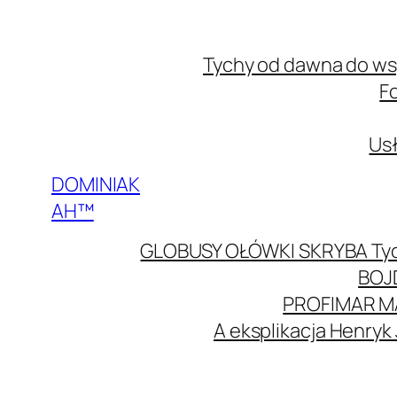
Przejdź
do
Tychy od dawna do w
treści
F
Usł
DOMINIAK
AH™
GLOBUSY OŁÓWKI SKRYBA Ty
BOJ
PROFIMAR M
A eksplikacja Henryk