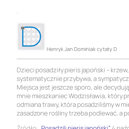
.
Henryk Jan Dominiak cytaty D
Dzieci posadziły pieris japoński – krzew
systematycznie przybywa, a sympatyczne 
Miejsca jest jeszcze sporo, ale decydują
mnie mieszkaniec Wodzisławia, który pr
odmiana trawy, która posadziliśmy w m
zasadzone rośliny trzeba podlewać, a p
Żródło:
„
Posadzili pieris japoński
”
. 4 paź