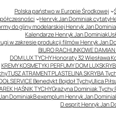
Polska państwo w Europie Środkowej
spółczesności
Henryk Jan Dominiak cytaty
He
ormy do gliny modelarskiej Henryk Jan Domini
Kalendarze Henryk Jan Dominiak
Usł
ugi w zakresie produkcji filmów Henryk Jan D
BIURO RACHUNKOWE DAMIAN 
DOM LUX TYCHY Honoraty 32 Wiesława K
KREMY KOSMETYKI PERFUMY DOM LUX
SKRYBA
chy
TUSZ ATRAMENT PLASTELINA SKRYBA Tyc
DOŁ SERVICE Benedykt Bojdoł Tychy
Ulica Pi
AREK HAŚNIK TYCHY
Grażyna Dominiak Tychy 
 Jan Dominiak
B exemplum Henryk Jan Dominia
D esprit Henryk Jan D