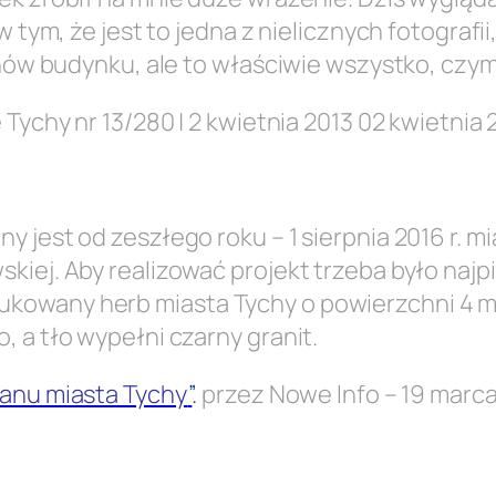
w tym, że jest to jedna z nielicznych fotografi
planów budynku, ale to właściwie wszystko, 
 Tychy nr 13/280 | 2 kwietnia 2013 02 kwietnia
 jest od zeszłego roku – 1 sierpnia 2016 r. m
kiej. Aby realizować projekt trzeba było najp
kowany herb miasta Tychy o powierzchni 4 
 a tło wypełni czarny granit.
lanu miasta Tychy
”
.
przez Nowe Info – 19 marca