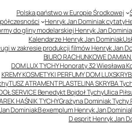
Polska państwo w Europie Środkowej
spółczesności
Henryk Jan Dominiak cytaty
He
ormy do gliny modelarskiej Henryk Jan Domini
Kalendarze Henryk Jan Dominiak
Usł
ugi w zakresie produkcji filmów Henryk Jan D
BIURO RACHUNKOWE DAMIAN 
DOM LUX TYCHY Honoraty 32 Wiesława K
KREMY KOSMETYKI PERFUMY DOM LUX
SKRYBA
chy
TUSZ ATRAMENT PLASTELINA SKRYBA Tyc
DOŁ SERVICE Benedykt Bojdoł Tychy
Ulica Pi
AREK HAŚNIK TYCHY
Grażyna Dominiak Tychy 
 Jan Dominiak
B exemplum Henryk Jan Dominia
D esprit Henryk Jan D