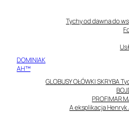
Przejdź
do
Tychy od dawna do w
treści
F
Usł
DOMINIAK
AH™
GLOBUSY OŁÓWKI SKRYBA Ty
BOJ
PROFIMAR M
A eksplikacja Henryk