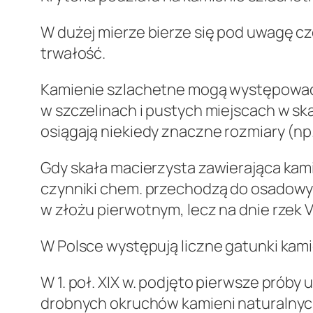
W dużej mierze bierze się pod uwagę cz
trwałość.
Kamienie szlachetne mogą występować w
w szczelinach i pustych miejscach w sk
osiągają niekiedy znaczne rozmiary (np.
Gdy skała macierzysta zawierająca kami
czynniki chem. przechodzą do osadowyc
w złożu pierwotnym, lecz na dnie rzek V
W Polsce występują liczne gatunki kami
W 1. poł. XIX w. podjęto pierwsze próby 
drobnych okruchów kamieni naturalnyc