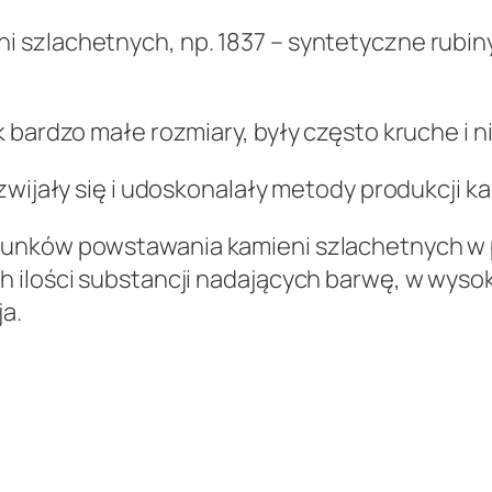
 szlachetnych, np. 1837 – syntetyczne rubiny
k bardzo małe rozmiary, były często kruche i 
zwijały się i udoskonalały metody produkcji k
runków powstawania kamieni szlachetnych w p
 ilości substancji nadających barwę, w wyso
ja.