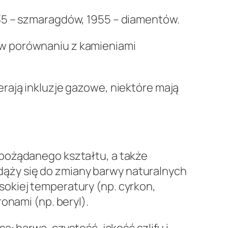
935 – szmaragdów, 1955 – diamentów.
 w porównaniu z kamieniami
rają inkluzje gazowe, niektóre mają
 pożądanego kształtu, a także
y dąży się do zmiany barwy naturalnych
okiej temperatury (np. cyrkon,
onami (np. beryl).