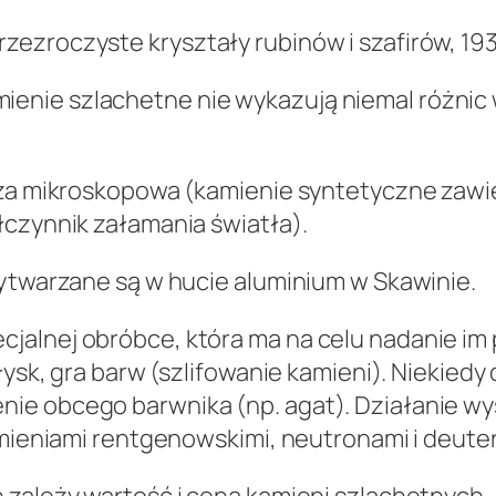
zezroczyste kryształy rubinów i szafirów, 1
enie szlachetne nie wykazują niemal różnic
iza mikroskopowa (kamienie syntetyczne zawie
łczynnik załamania światła).
wytwarzane są w hucie aluminium w Skawinie.
jalnej obróbce, która ma na celu nadanie im
ołysk, gra barw (szlifowanie kamieni). Niekied
ie obcego barwnika (np. agat). Działanie wys
omieniami rentgenowskimi, neutronami i deuter