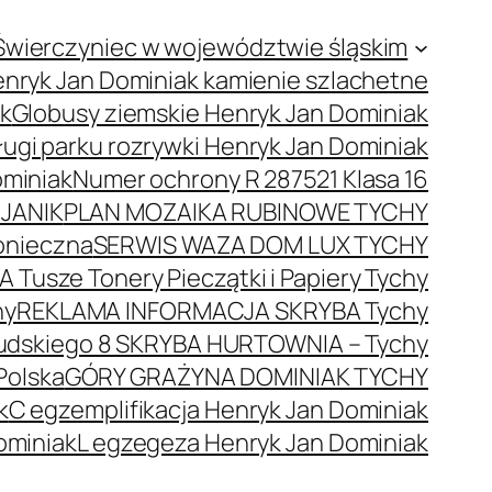
Świerczyniec w województwie śląskim
nryk Jan Dominiak kamienie szlachetne
ak
Globusy ziemskie Henryk Jan Dominiak
ugi parku rozrywki Henryk Jan Dominiak
ominiak
Numer ochrony R 287521 Klasa 16
JANIK
PLAN MOZAIKA RUBINOWE TYCHY
onieczna
SERWIS WAZA DOM LUX TYCHY
 Tusze Tonery Pieczątki i Papiery Tychy
hy
REKLAMA INFORMACJA SKRYBA Tychy
łsudskiego 8 SKRYBA HURTOWNIA – Tychy
Polska
GÓRY GRAŻYNA DOMINIAK TYCHY
k
C egzemplifikacja Henryk Jan Dominiak
ominiak
L egzegeza Henryk Jan Dominiak