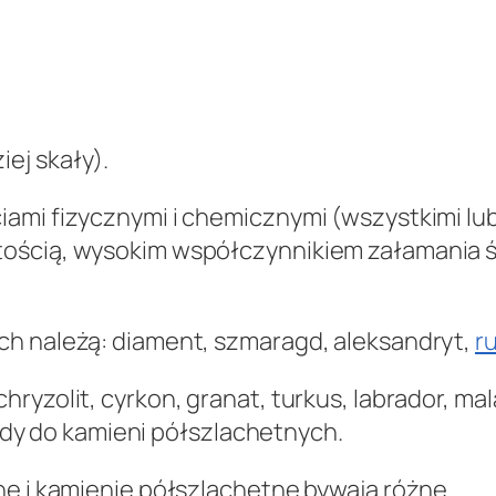
ej skały).
ami fizycznymi i chemicznymi (wszystkimi lub
ością, wysokim współczynnikiem załamania św
ch należą: diament, szmaragd, aleksandryt,
r
yzolit, cyrkon, granat, turkus, labrador, mala
kiedy do kamieni półszlachetnych.
ne i kamienie półszlachetne bywają różne.