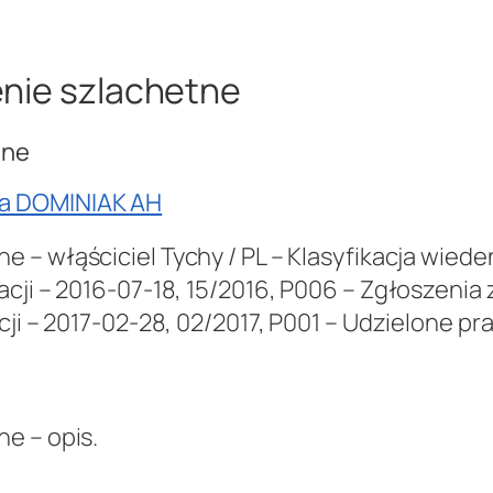
enie szlachetne
etne
wa DOMINIAK AH
 – włąściciel Tychy / PL – Klasyfikacja wiedeń
acji – 2016-07-18, 15/2016, P006 – Zgłoszenia
acji – 2017-02-28, 02/2017, P001 – Udzielone 
e – opis.