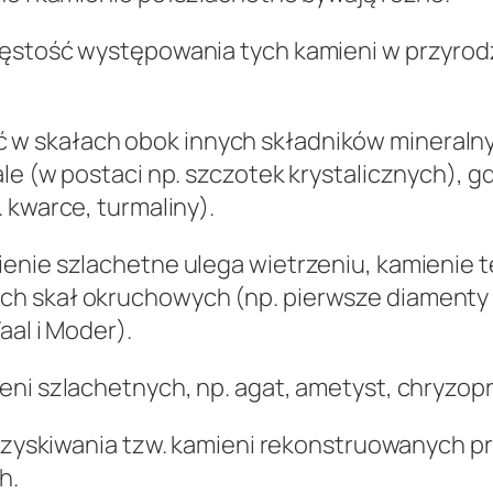
ęstość występowania tych kamieni w przyrodzie
 skałach obok innych składników mineralnych
ale (w postaci np. szczotek krystalicznych), 
 kwarce, turmaliny).
enie szlachetne ulega wietrzeniu, kamienie te
h skał okruchowych (np. pierwsze diamenty p
aal i Moder).
eni szlachetnych, np. agat, ametyst, chryzopr
uzyskiwa
nia tzw. kamieni rekonstruowanych p
h.