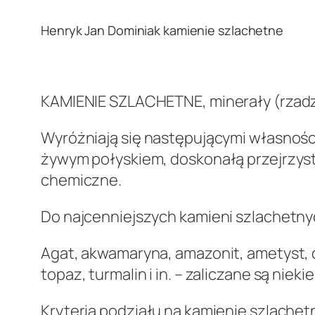
Henryk Jan Dominiak kamienie szlachetne
.
KAMIENIE SZLACHETNE, minerały (rzadzi
Wyróżniają się następującymi własności
żywym połyskiem, doskonałą przejrzyst
chemiczne.
Do najcenniejszych kamieni szlachetny
Agat, akwamaryna, amazonit, ametyst, chr
topaz, turmalin i in. – zaliczane są nie
Kryteria podziału na kamienie szlachet