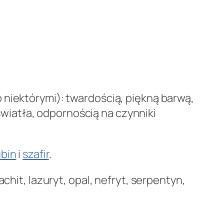
 niektórymi): twardością, piękną barwą,
iatła, odpornością na czynniki
ubin
i
szafir
.
chit, lazuryt, opal, nefryt, serpentyn,