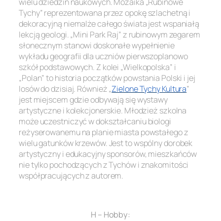
wielu dziedzin naukowych. Mozaika „Rubinowe
Tychy” reprezentowana przez opokę szlachetną i
dekoracyjną niemalże całego świata jest wspaniałą
lekcją geologi. „Mini Park Raj” z rubinowym zegarem
słonecznym stanowi doskonałe wypełnienie
wykładu geografii dla uczniów pierwszoplanowo
szkół podstawowych. Z kolei „Wielkopolska” i
„Polan” to historia początków powstania Polski i jej
losów do dzisiaj. Również „
Zielone Tychy Kultura
”
jest miejscem gdzie odbywają się wystawy
artystyczne i kolekcjonerskie. Młodzież szkolna
może uczestniczyć w dokształcaniu biologi
reżyserowanemu na planie miasta powstałego z
wielu gatunków krzewów. Jest to wspólny dorobek
artystyczny i edukacyjny sponsorów, mieszkańców
nie tylko pochodzących z Tychów i znakomitości
współpracujących z autorem.
.
H – Hobby: