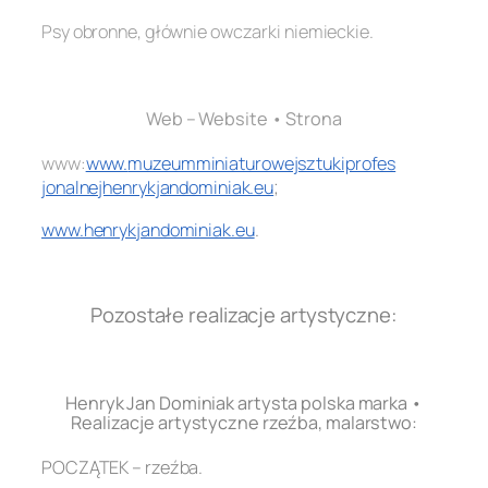
Psy obronne, głównie owczarki niemieckie.
.
Web – Website • Strona
www:
www.
muzeumminiaturowejsztukiprofes
jonalnejhenrykjandominiak.eu
;
www.henrykjandominiak.eu
.
.
Pozostałe realizacje artystyczne:
.
Henryk Jan Dominiak artysta polska marka •
Realizacje artystyczne rzeźba, malarstwo:
POCZĄTEK – rzeźba.