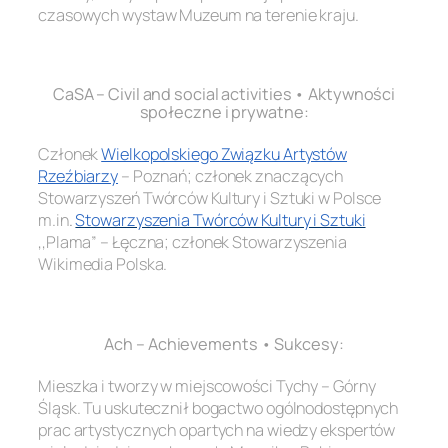
czasowych wystaw Muzeum na terenie kraju.
.
CaSA – Civil and social activities • Aktywności
społeczne i prywatne:
Członek
Wielkopolskiego Związku Artystów
Rzeźbiarzy
– Poznań; członek znaczących
Stowarzyszeń Twórców Kultury i Sztuki w Polsce
m.in
.
Stowarzyszenia Twórców Kultury i Sztuki
,,Plama” – Łęczna; członek Stowarzyszenia
Wikimedia Polska.
.
Ach – Achievements • Sukcesy:
Mieszka i tworzy w miejscowości Tychy – Górny
Śląsk. Tu uskutecznił bogactwo ogólnodostępnych
prac artystycznych opartych na wiedzy ekspertów