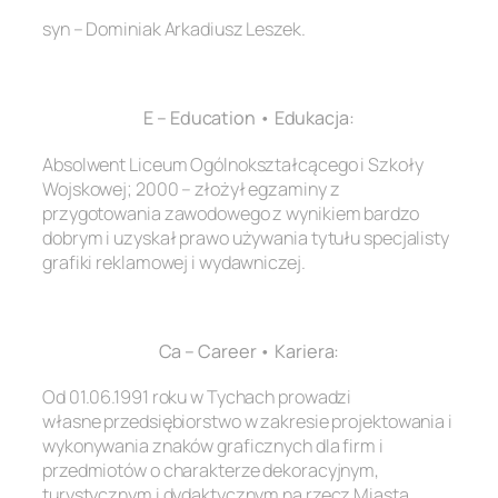
syn – Dominiak Arkadiusz Leszek.
.
E – Education • Edukacja:
Absolwent Liceum Ogólnokształcącego i Szkoły
Wojskowej; 2000 – złożył egzaminy z
przygotowania zawodowego z wynikiem bardzo
dobrym i uzyskał prawo używania tytułu specjalisty
grafiki reklamowej i wydawniczej.
.
Ca – Career • Kariera:
Od 01.06.1991 roku w Tychach prowadzi
własne przedsiębiorstwo w zakresie projektowania i
wykonywania znaków graficznych dla firm i
przedmiotów o charakterze dekoracyjnym,
turystycznym i dydaktycznym na rzecz Miasta