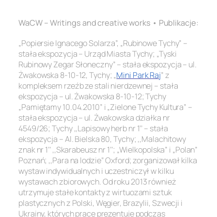
.
WaCW – Writings and creative works • Publikacje:
„Popiersie Ignacego Solarza”, „Rubinowe Tychy” –
stała ekspozycja – Urząd Miasta Tychy; „Tyski
Rubinowy Zegar Słoneczny” – stała ekspozycja – ul.
Żwakowska 8-10-12, Tychy; „
Mini Park Raj
” z
kompleksem rzeźb ze stali nierdzewnej – stała
ekspozycja – ul. Żwakowska 8-10-12; Tychy
„Pamiętamy 10.04.2010” i „Zielone Tychy Kultura” –
stała ekspozycja – ul. Żwakowska działka nr
4549/26; Tychy ,,Lapisowy herb nr 1’’ – stała
ekspozycja – Al. Bielska 80, Tychy; ,,Malachitowy
znak nr 1’’ ,,Skarabeusz nr 1’’; „Wielkopolska” i „Polan”
Poznań; ,,Para na lodzie’’ Oxford; zorganizował kilka
wystaw indywidualnych i uczestniczył w kilku
wystawach zbiorowych. Od roku 2013 również
utrzymuje stałe kontakty z wirtuozami sztuk
plastycznych z Polski, Węgier, Brazylii, Szwecji i
Ukrainy, których prace prezentuje podczas