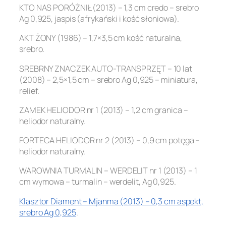
KTO NAS PORÓŻNIŁ (2013) – 1,3 cm credo – srebro
Ag 0,925, jaspis (afrykański i kość słoniowa).
AKT ŻONY (1986) – 1,7×3,5 cm kość naturalna,
srebro.
SREBRNY ZNACZEK AUTO-TRANSPRZĘT – 10 lat
(2008) – 2,5×1,5 cm – srebro Ag 0,925 – miniatura,
relief.
ZAMEK HELIODOR nr 1 (2013) – 1,2 cm granica –
heliodor naturalny.
FORTECA HELIODOR nr 2 (2013) – 0,9 cm potęga –
heliodor naturalny.
WAROWNIA TURMALIN – WERDELIT nr 1 (2013) – 1
cm wymowa – turmalin – werdelit, Ag 0,925.
Klasztor Diament – Mjanma (2013) – 0,3 cm aspekt,
srebro Ag 0,925
.