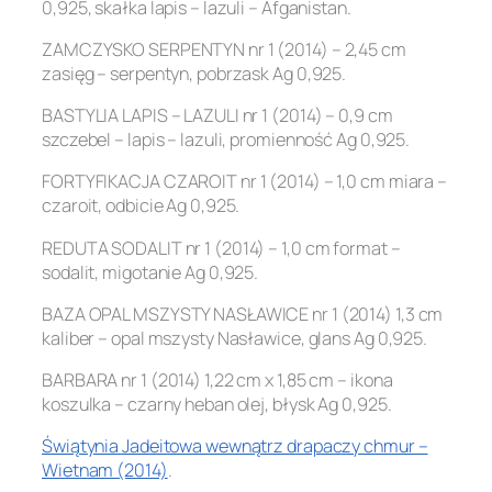
0,925, skałka lapis – lazuli – Afganistan.
ZAMCZYSKO SERPENTYN nr 1 (2014) – 2,45 cm
zasięg – serpentyn, pobrzask Ag 0,925.
BASTYLIA LAPIS – LAZULI nr 1 (2014) – 0,9 cm
szczebel – lapis – lazuli, promienność Ag 0,925.
FORTYFIKACJA CZAROIT nr 1 (2014) – 1,0 cm miara –
czaroit, odbicie Ag 0,925.
REDUTA SODALIT nr 1 (2014) – 1,0 cm format –
sodalit, migotanie Ag 0,925.
BAZA OPAL MSZYSTY NASŁAWICE nr 1 (2014) 1,3 cm
kaliber – opal mszysty Nasławice, glans Ag 0,925.
BARBARA nr 1 (2014) 1,22 cm x 1,85 cm – ikona
koszulka – czarny heban olej, błysk Ag 0,925.
Świątynia Jadeitowa wewnątrz drapaczy chmur –
Wietnam (2014)
.