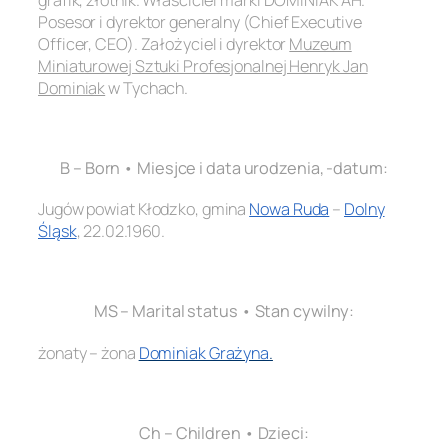
Posesor i dyrektor generalny (Chief Executive
Officer, CEO). Założyciel i dyrektor
Muzeum
Miniaturowej Sztuki Profesjonalnej Henryk Jan
Dominiak
w Tychach.
.
B – Born • Miesjce i data urodzenia, -datum:
Jugów powiat Kłodzko, gmina
Nowa Ruda
–
Dolny
Śląsk
, 22.02.1960.
.
MS – Marital status • Stan cywilny:
żonaty – żona
Dominiak Grażyna
.
.
Ch – Children • Dzieci: