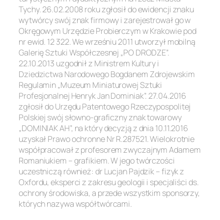
Tychy. 26.02.2008 roku zgłosił do ewidencji znaku
wytwórcy swój znak firmowy i zarejestrował go w
Okręgowym Urzędzie Probierczym w Krakowie pod
nr ewid. 12 322. We wrześniu 2011 utworzył mobilną
Galerię Sztuki Współczesnej „PO DRODZE”.
22.10.2013 uzgodnił z Ministrem Kultury i
Dziedzictwa Narodowego Bogdanem Zdrojewskim
Regulamin „Muzeum Miniaturowej Sztuki
Profesjonalnej Henryk Jan Dominiak”. 27.04.2016
zgłosił do Urzędu Patentowego Rzeczypospolitej
Polskiej swój słowno-graficzny znak towarowy
„DOMINIAK AH”, na który decyzją z dnia 10.11.2016
uzyskał Prawo ochronne Nr R.287521. Wielokrotnie
współpracował z profesorem zwyczajnym Adamem
Romaniukiem – grafikiem. W jego twórczości
uczestniczą również: dr Lucjan Pajdzik – fizyk z
Oxfordu, eksperci z zakresu geologii i specjaliści ds.
ochrony środowiska, a przede wszystkim sponsorzy,
których nazywa współtwórcami.