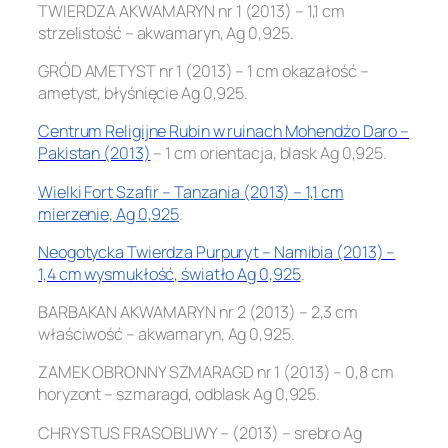
TWIERDZA AKWAMARYN nr 1 (2013) – 1,1 cm
strzelistość – akwamaryn, Ag 0,925.
GRÓD AMETYST nr 1 (2013) – 1 cm okazałość –
ametyst, błyśnięcie Ag 0,925.
Centrum Religijne Rubin w ruinach Mohendżo Daro –
Pakistan (2013)
– 1 cm orientacja, blask Ag 0,925.
Wielki Fort Szafir – Tanzania (2013) – 1,1 cm
mierzenie, Ag 0,925
.
Neogotycka Twierdza Purpuryt – Namibia (2013) –
1,4 cm wysmukłość, światło Ag 0,925
.
BARBAKAN AKWAMARYN nr 2 (2013) – 2,3 cm
właściwość – akwamaryn, Ag 0,925.
ZAMEK OBRONNY SZMARAGD nr 1 (2013) – 0,8 cm
horyzont – szmaragd, odblask Ag 0,925.
CHRYSTUS FRASOBLIWY – (2013) – srebro Ag