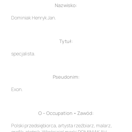
Nazwisko:
Dominiak Henryk Jan.
.
Tytuł:
specjalista.
.
Pseudonim:
Exon.
.
O – Occupation • Zawód:
Polski przedsiębiorca, artysta rzeźbiarz, malarz,
grafik, złotnik. Właściciel marki DOMINIAK AH.