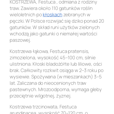
KOSTRZEWA, Festuca , odmiana z rodziny
traw. Zawiera około 110 gatunków roślin
wieloletnich po
kłoskach
zebranych w
pęczki. W Polsce rozwijać się dziko ponad 20
gatunków. W skład runi użytków zielonych
wchodzą jako gatunki o niemałej wartości
paszowej.
Kostrzewa łąkowa, Festuca pratensis,
zimozielona, wysokość 45–100 cm, silnie
ulistniona. Kłoski bladożółte lub liliowe, ości
brak. Całkowity rozkwit osiąga w 2–3 roku po
wysiewie. Spożywana (w mieszankach) 3–5
lat. Zaliczana do nieocenionych traw
pastewnych. Mrozoodporna, wymaga gleby
przeciętnie wilgotnej, żyznej.
Kostrzewa trzcinowata, Festuca
arundinacea, wysokość 70–120 cm, o