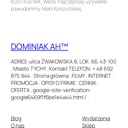
KOSTRZEWA, Wera, najczęściej używane
pseudonimy Marii Koszutskiej.
DOMINIAK AH™
ADRES: ulica ŻWAKOWSKA 8, LOK. 66, 43-100
. Miasto TYCHY . Kontakt TELEFON: + 48 692
875 944 . Strona główna . FILMY . INTERNET .
PROMOCJA . OPISY O FIRMIE . CENNIK .
OFERTA . google-site-verification:
google6469f1f6be1e4a44.html / .
Blog
Wydarzenia
O nas
Sklep