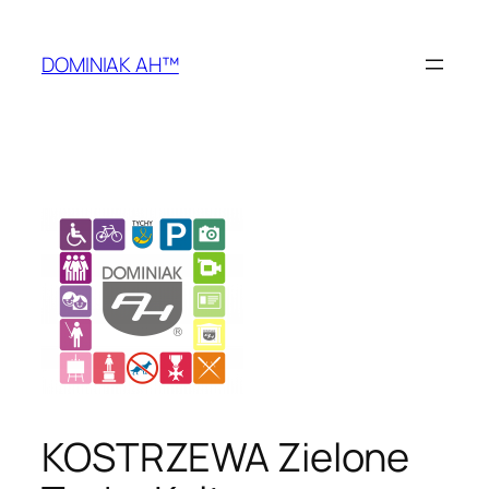
Przejdź
do
DOMINIAK AH™
treści
KOSTRZEWA Zielone