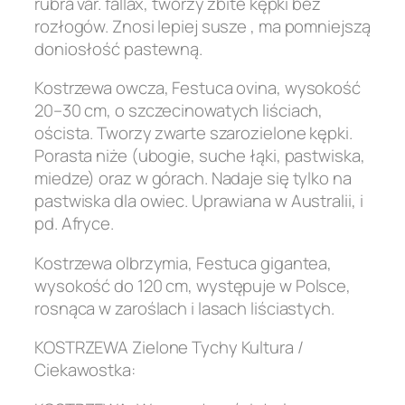
rubra var. fallax, tworzy zbite kępki bez
rozłogów. Znosi lepiej susze , ma pomniejszą
doniosłość pastewną.
Kostrzewa owcza, Festuca ovina, wysokość
20–30 cm, o szczecinowatych liściach,
oścista. Tworzy zwarte szarozielone kępki.
Porasta niże (ubogie, suche łąki, pastwiska,
miedze) oraz w górach. Nadaje się tylko na
pastwiska dla owiec. Uprawiana w Australii, i
pd. Afryce.
Kostrzewa olbrzymia, Festuca gigantea,
wysokość do 120 cm, występuje w Polsce,
rosnąca w zaroślach i lasach liściastych.
KOSTRZEWA Zielone Tychy Kultura /
Ciekawostka: