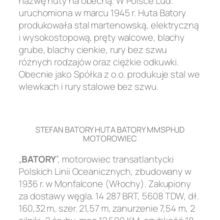
nazwę huty na obecną. W Polsce Lud.
uruchomiona w marcu 1945 r. Huta Batory
produkowała stal martenowską, elektryczną
i wysokostopową, pręty walcowe, blachy
grube, blachy cienkie, rury bez szwu
różnych rodzajów oraz ciężkie odkuwki.
Obecnie jako Spółka z o.o. produkuje stal we
wlewkach i rury stalowe bez szwu.
.
STEFAN BATORY HUTA BATORY MMSPHJD
MOTOROWIEC
„
BATORY
”, motorowiec transatlantycki
Polskich Linii Oceanicznych, zbudowany w
1936 r. w Monfalcone (Włochy). Zakupiony
za dostawy węgla. 14 287 BRT, 5608 TDW, dł.
160,32 m, szer. 21,57 m, zanurzenie 7,54 m, 2