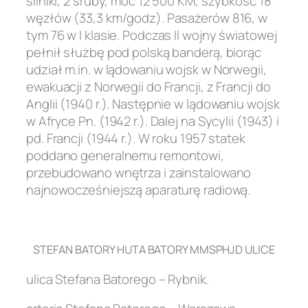
silniki, 2 śruby, moc 12 500 KM, szybkość 18
węzłów (33,3 km/godz). Pasażerów 816, w
tym 76 w I klasie. Podczas II wojny światowej
pełnił służbę pod polską banderą, biorąc
udział m.in. w lądowaniu wojsk w Norwegii,
ewakuacji z Norwegii do Francji, z Francji do
Anglii (1940 r.). Następnie w lądowaniu wojsk
w Afryce Pn. (1942 r.). Dalej na Sycylii (1943) i
pd. Francji (1944 r.). W roku 1957 statek
poddano generalnemu remontowi,
przebudowano wnętrza i zainstalowano
najnowocześniejszą aparaturę radiową.
.
STEFAN BATORY HUTA BATORY MMSPHJD ULICE
ulica Stefana Batorego – Rybnik.