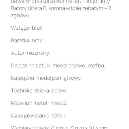
Rewers: płaskorzeźba (relief) – logo Huty
Batory (litera B, korona w kole zębatym – 8
zębów).
Wstęga: brak.
Baretka: brak.
Autor: nieznany.
Dziedzina sztuki: medalierstwo, rzeźba.
Kategoria: medal pamiątkowy.
Technika dzieła: odlew.
Materiał: metal – miedź.
Czas powstania: 1976 r.
Wymiary dzieła: 71 mm x 71 mm x 10,4 mm .