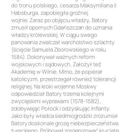
do tronu polskiego, cesarza Maksymiliana II
Habsburga, zapobiegła groźnej
wojnie. Zaraz po objęciu władzy, Batory
zmusił opornych Gdańszczan do uznania
władzy królewskiej. W ciągu swego
panowania zwalczał warcholstwo szlachty
(ścięcie Samuela Zborowskiego w roku
1584). Dokonywał ważnych reform
wojskowych i sądowych. Założył też
Akademię w Wilnie. Mimo, że popierał
katolicyzm, przestrzegał również tolerancji
religijnej. Na kroki wojenne Moskwy
odpowiedział Batory trzema kolejnymi
zwycięskimi wyprawami (1578-1582),
zdobywając Połock i odzyskując Inflanty.
Jako były władca siedmiogrodzki zrozumiał
Batory doskonale grozę niebezpieczeństwa
tureckiego. Próbował zorganizować krucjatę