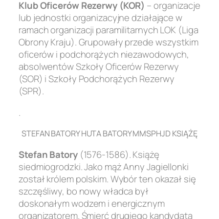
Klub Oficerów Rezerwy (KOR)
– organizacje
lub jednostki organizacyjne działające w
ramach organizacji paramilitarnych LOK (Liga
Obrony Kraju). Grupowały przede wszystkim
oficerów i podchorążych niezawodowych,
absolwentów Szkoły Oficerów Rezerwy
(SOR) i Szkoły Podchorążych Rezerwy
(SPR).
.
STEFAN BATORY HUTA BATORY MMSPHJD KSIĄŻĘ
Stefan Batory
(1576-1586). Książę
siedmiogrodzki. Jako mąż Anny Jagiellonki
został królem polskim. Wybór ten okazał się
szczęśliwy, bo nowy władca był
doskonałym wodzem i energicznym
organizatorem. Śmierć drugiego kandydata