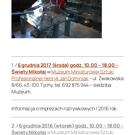
.
.
1. /
6 grudnia 2017 (środa) godz. 10.00 – 18.00 –
Święty Mikołaj
w
Muzeum Miniaturowej Sztuki
Profesjonalnej Henryk Jan Dominiak
– ul. Żwakowska
8/66, 43-100 Tychy, tel. 692 875 944 – siedziba
Muzeum..
Informacja o imprezach rozrywkowych / 2016 rok:
2. /
6 grudnia 2016 (wtorek) godz. 10.00 – 18.00 –
Święty Mikołaj
w Muzeum Miniaturowej Sztuki