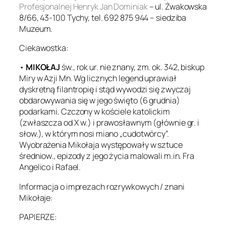
Profesjonalnej Henryk Jan Dominiak
– ul. Żwakowska
8/66, 43-100 Tychy, tel. 692 875 944 – siedziba
Muzeum.
Ciekawostka:
•
MIKOŁAJ
św., rok ur. nie znany, zm. ok. 342, biskup
Miry w Azji Mn. Wg licznych legend uprawiał
dyskretną filantropię i stąd wywodzi się zwyczaj
obdarowywania się w jego święto (6 grudnia)
podarkami. Czczony w kościele katolickim
(zwłaszcza od X w.) i prawosławnym (głównie gr. i
słow.), w którym nosi miano „cudotwórcy”.
Wyobrażenia Mikołaja występowały w sztuce
średniow., epizody z jego życia malowali m.in. Fra
Angelico i Rafael.
Informacja o imprezach rozrywkowych / znani
Mikołaje:
PAPIERZE: