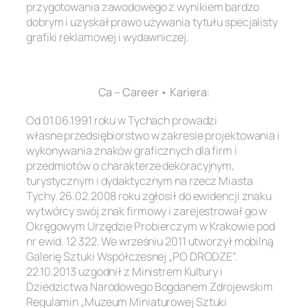
przygotowania zawodowego z wynikiem bardzo
dobrym i uzyskał prawo używania tytułu specjalisty
grafiki reklamowej i wydawniczej.
.
Ca – Career • Kariera:
Od 01.06.1991 roku w Tychach prowadzi
własne przedsiębiorstwo w zakresie projektowania i
wykonywania znaków graficznych dla firm i
przedmiotów o charakterze dekoracyjnym,
turystycznym i dydaktycznym na rzecz Miasta
Tychy. 26.02.2008 roku zgłosił do ewidencji znaku
wytwórcy swój znak firmowy i zarejestrował go w
Okręgowym Urzędzie Probierczym w Krakowie pod
nr ewid. 12 322. We wrześniu 2011 utworzył mobilną
Galerię Sztuki Współczesnej „PO DRODZE”.
22.10.2013 uzgodnił z Ministrem Kultury i
Dziedzictwa Narodowego Bogdanem Zdrojewskim
Regulamin „Muzeum Miniaturowej Sztuki