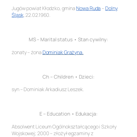
Jugów powiat Kłodzko, gmina
Nowa Ruda
–
Dolny
Śląsk
, 22.02.1960.
.
MS – Marital status • Stan cywilny:
żonaty – żona
Dominiak Grażyna
.
.
Ch – Children • Dzieci:
syn – Dominiak Arkadiusz Leszek.
.
E – Education • Edukacja:
Absolwent Liceum Ogólnokształcącego i Szkoły
Wojskowej; 2000 – złożył egzaminy z