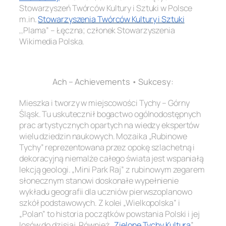
Stowarzyszeń Twórców Kultury i Sztuki w Polsce
m.in
.
Stowarzyszenia Twórców Kultury i Sztuki
,,Plama” – Łęczna; członek Stowarzyszenia
Wikimedia Polska.
.
Ach – Achievements • Sukcesy:
Mieszka i tworzy w miejscowości Tychy – Górny
Śląsk. Tu uskutecznił bogactwo ogólnodostępnych
prac artystycznych opartych na wiedzy ekspertów
wielu dziedzin naukowych. Mozaika „Rubinowe
Tychy” reprezentowana przez opokę szlachetną i
dekoracyjną niemalże całego świata jest wspaniałą
lekcją geologi. „Mini Park Raj” z rubinowym zegarem
słonecznym stanowi doskonałe wypełnienie
wykładu geografii dla uczniów pierwszoplanowo
szkół podstawowych. Z kolei „Wielkopolska” i
„Polan” to historia początków powstania Polski i jej
losów do dzisiaj. Również „
Zielone Tychy Kultura
”