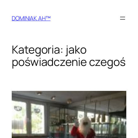
Przejdź
do
DOMINIAK AH™
treści
Kategoria:
jako
poświadczenie czegoś