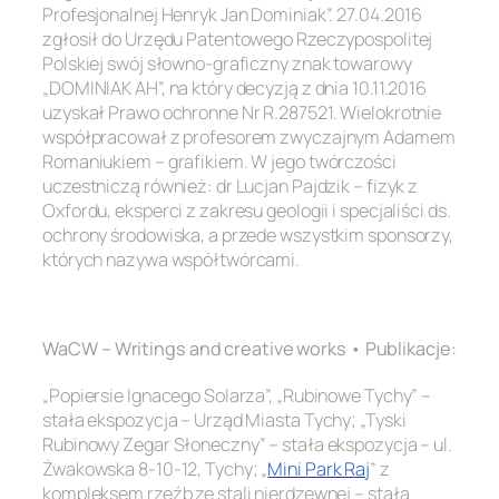
Profesjonalnej Henryk Jan Dominiak”. 27.04.2016
zgłosił do Urzędu Patentowego Rzeczypospolitej
Polskiej swój słowno-graficzny znak towarowy
„DOMINIAK AH”, na który decyzją z dnia 10.11.2016
uzyskał Prawo ochronne Nr R.287521. Wielokrotnie
współpracował z profesorem zwyczajnym Adamem
Romaniukiem – grafikiem. W jego twórczości
uczestniczą również: dr Lucjan Pajdzik – fizyk z
Oxfordu, eksperci z zakresu geologii i specjaliści ds.
ochrony środowiska, a przede wszystkim sponsorzy,
których nazywa współtwórcami.
.
WaCW – Writings and creative works • Publikacje:
„Popiersie Ignacego Solarza”, „Rubinowe Tychy” –
stała ekspozycja – Urząd Miasta Tychy; „Tyski
Rubinowy Zegar Słoneczny” – stała ekspozycja – ul.
Żwakowska 8-10-12, Tychy; „
Mini Park Raj
” z
kompleksem rzeźb ze stali nierdzewnej – stała