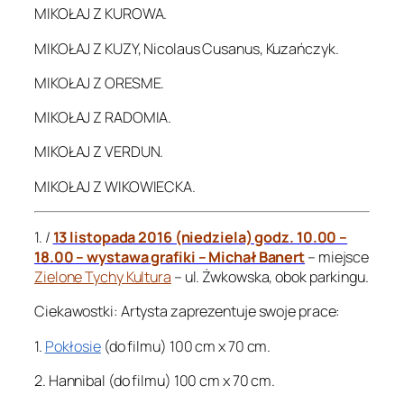
MIKOŁAJ Z KUROWA.
MIKOŁAJ Z KUZY, Nicolaus Cusanus, Kuzańczyk.
MIKOŁAJ Z ORESME.
MIKOŁAJ Z RADOMIA.
MIKOŁAJ Z VERDUN.
MIKOŁAJ Z WIKOWIECKA.
1. /
13 listopada 2016 (niedziela) godz. 10.00 –
18.00 – wystawa grafiki – Michał Banert
– miejsce
Zielone Tychy Kultura
– ul. Żwkowska, obok parkingu.
Ciekawostki: Artysta zaprezentuje swoje prace:
1.
Pokłosie
(do filmu) 100 cm x 70 cm.
2. Hannibal (do filmu) 100 cm x 70 cm.