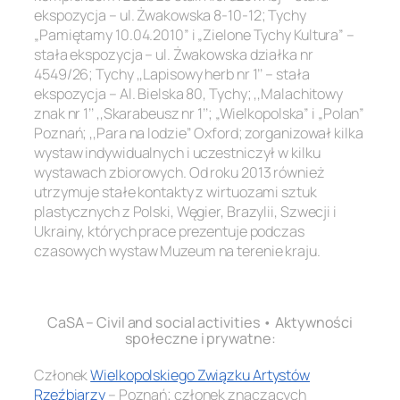
ekspozycja – ul. Żwakowska 8-10-12; Tychy
„Pamiętamy 10.04.2010” i „Zielone Tychy Kultura” –
stała ekspozycja – ul. Żwakowska działka nr
4549/26; Tychy ,,Lapisowy herb nr 1’’ – stała
ekspozycja – Al. Bielska 80, Tychy; ,,Malachitowy
znak nr 1’’ ,,Skarabeusz nr 1’’; „Wielkopolska” i „Polan”
Poznań; ,,Para na lodzie’’ Oxford; zorganizował kilka
wystaw indywidualnych i uczestniczył w kilku
wystawach zbiorowych. Od roku 2013 również
utrzymuje stałe kontakty z wirtuozami sztuk
plastycznych z Polski, Węgier, Brazylii, Szwecji i
Ukrainy, których prace prezentuje podczas
czasowych wystaw Muzeum na terenie kraju.
.
CaSA – Civil and social activities • Aktywności
społeczne i prywatne:
Członek
Wielkopolskiego Związku Artystów
Rzeźbiarzy
– Poznań; członek znaczących