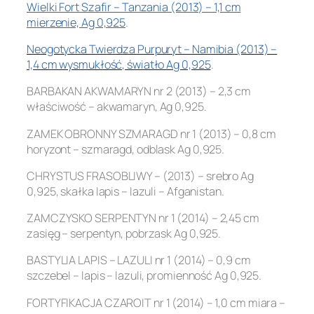
Wielki Fort Szafir – Tanzania (2013) – 1,1 cm
mierzenie, Ag 0,925
.
Neogotycka Twierdza Purpuryt – Namibia (2013) –
1,4 cm wysmukłość, światło Ag 0,925
.
BARBAKAN AKWAMARYN nr 2 (2013) – 2,3 cm
właściwość – akwamaryn, Ag 0,925.
ZAMEK OBRONNY SZMARAGD nr 1 (2013) – 0,8 cm
horyzont – szmaragd, odblask Ag 0,925.
CHRYSTUS FRASOBLIWY – (2013) – srebro Ag
0,925, skałka lapis – lazuli – Afganistan.
ZAMCZYSKO SERPENTYN nr 1 (2014) – 2,45 cm
zasięg – serpentyn, pobrzask Ag 0,925.
BASTYLIA LAPIS – LAZULI nr 1 (2014) – 0,9 cm
szczebel – lapis – lazuli, promienność Ag 0,925.
FORTYFIKACJA CZAROIT nr 1 (2014) – 1,0 cm miara –