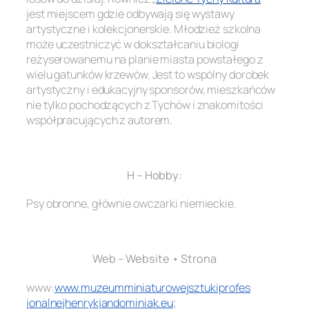
jest miejscem gdzie odbywają się wystawy
artystyczne i kolekcjonerskie. Młodzież szkolna
może uczestniczyć w dokształcaniu biologi
reżyserowanemu na planie miasta powstałego z
wielu gatunków krzewów. Jest to wspólny dorobek
artystyczny i edukacyjny sponsorów, mieszkańców
nie tylko pochodzących z Tychów i znakomitości
współpracujących z autorem.
.
H – Hobby:
Psy obronne, głównie owczarki niemieckie.
.
Web – Website • Strona
www:
www.
muzeumminiaturowejsztukiprofes
jonalnejhenrykjandominiak.eu
;