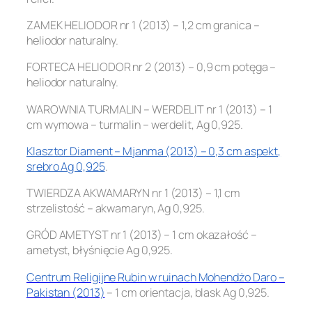
ZAMEK HELIODOR nr 1 (2013) – 1,2 cm granica –
heliodor naturalny.
FORTECA HELIODOR nr 2 (2013) – 0,9 cm potęga –
heliodor naturalny.
WAROWNIA TURMALIN – WERDELIT nr 1 (2013) – 1
cm wymowa – turmalin – werdelit, Ag 0,925.
Klasztor Diament – Mjanma (2013) – 0,3 cm aspekt,
srebro Ag 0,925
.
TWIERDZA AKWAMARYN nr 1 (2013) – 1,1 cm
strzelistość – akwamaryn, Ag 0,925.
GRÓD AMETYST nr 1 (2013) – 1 cm okazałość –
ametyst, błyśnięcie Ag 0,925.
Centrum Religijne Rubin w ruinach Mohendżo Daro –
Pakistan (2013)
– 1 cm orientacja, blask Ag 0,925.