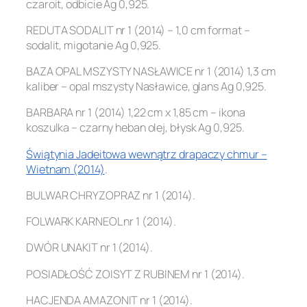
czaroit, odbicie Ag 0,925.
REDUTA SODALIT nr 1 (2014) – 1,0 cm format –
sodalit, migotanie Ag 0,925.
BAZA OPAL MSZYSTY NASŁAWICE nr 1 (2014) 1,3 cm
kaliber – opal mszysty Nasławice, glans Ag 0,925.
BARBARA nr 1 (2014) 1,22 cm x 1,85 cm – ikona
koszulka – czarny heban olej, błysk Ag 0,925.
Świątynia Jadeitowa wewnątrz drapaczy chmur –
Wietnam (2014)
.
BULWAR CHRYZOPRAZ nr 1 (2014).
FOLWARK KARNEOL nr 1 (2014).
DWÓR UNAKIT nr 1 (2014).
POSIADŁOŚĆ ZOISYT Z RUBINEM nr 1 (2014).
HACJENDA AMAZONIT nr 1 (2014).