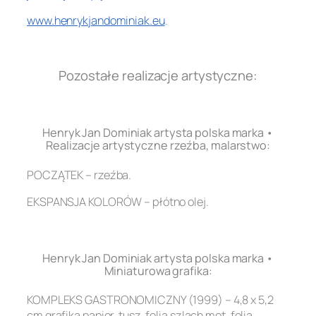
www.henrykjandominiak.eu
.
.
Pozostałe realizacje artystyczne:
.
Henryk Jan Dominiak artysta polska marka •
Realizacje artystyczne rzeźba, malarstwo:
POCZĄTEK – rzeźba.
EKSPANSJA KOLORÓW – płótno olej.
.
Henryk Jan Dominiak artysta polska marka •
Miniaturowa grafika:
KOMPLEKS GASTRONOMICZNY (1999) – 4,8 x 5,2
cm grafika papier, tusz, folia szlach met, folia