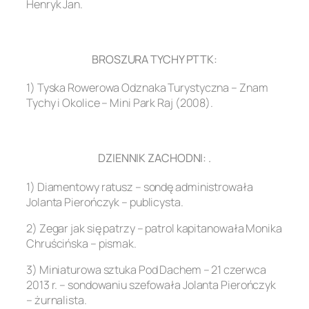
Henryk Jan.
.
BROSZURA TYCHY PTTK:
1) Tyska Rowerowa Odznaka Turystyczna – Znam
Tychy i Okolice – Mini Park Raj (2008).
.
DZIENNIK ZACHODNI: .
1) Diamentowy ratusz – sondę administrowała
Jolanta Pierończyk – publicysta.
2) Zegar jak się patrzy – patrol kapitanowała Monika
Chruścińska – pismak.
3) Miniaturowa sztuka Pod Dachem – 21 czerwca
2013 r. – sondowaniu szefowała Jolanta Pierończyk
– żurnalista.