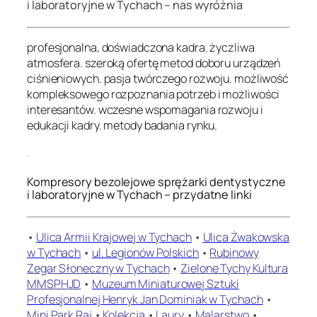
i laboratoryjne w Tychach – nas wyróżnia
profesjonalna, doświadczona kadra. życzliwa
atmosfera. szeroką ofertę metod doboru urządzeń
ciśnieniowych. pasja twórczego rozwoju. możliwość
kompleksowego rozpoznania potrzeb i możliwości
interesantów. wczesne wspomagania rozwoju i
edukacji kadry. metody badania rynku.
.
Kompresory bezolejowe sprężarki dentystyczne
i laboratoryjne w Tychach – przydatne linki
•
Ulica Armii Krajowej w Tychach
•
Ulica Żwakowska
w Tychach
•
ul. Legionów Polskich
•
Rubinowy
Zegar Słoneczny w Tychach
•
Zielone Tychy Kultura
MMSPHJD
•
Muzeum Miniaturowej Sztuki
Profesjonalnej Henryk Jan Dominiak w Tychach
•
Mini Park Raj
•
Kolekcja
•
Laury
•
Malarstwo
•