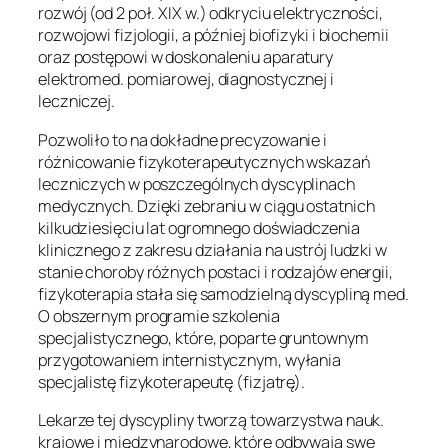
rozwój (od 2 poł. XIX w.) odkryciu elektryczności,
rozwojowi fizjologii, a później biofizyki i biochemii
oraz postępowi w doskonaleniu aparatury
elektromed. pomiarowej, diagnostycznej i
leczniczej.
Pozwoliło to na dokładne precyzowanie i
różnicowanie fizykoterapeutycznych wskazań
leczniczych w poszczególnych dyscyplinach
medycznych. Dzięki zebraniu w ciągu ostatnich
kilkudziesięciu lat ogromnego doświadczenia
klinicznego z zakresu działania na ustrój ludzki w
stanie choroby różnych postaci i rodzajów energii,
fizykoterapia stała się samodzielną dyscypliną med.
O obszernym programie szkolenia
specjalistycznego, które, poparte gruntownym
przygotowaniem internistycznym, wyłania
specjalistę fizykoterapeutę (fizjatrę).
Lekarze tej dyscypliny tworzą towarzystwa nauk.
krajowe i międzynarodowe, które odbywają swe