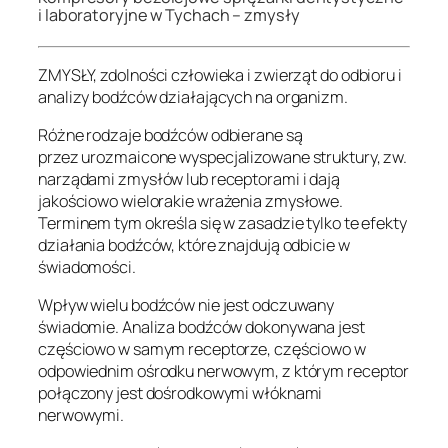
i laboratoryjne w Tychach –
zmysły
ZMYSŁY, zdolności człowieka i zwierząt do odbioru i
analizy bodźców działających na organizm.
Różne rodzaje bodźców odbierane są
przez
urozmaicone
wyspecjalizowane struktury, zw.
narządami zmysłów lub receptorami i dają
jakościowo
wielorakie
wrażenia zmysłowe.
Terminem tym określa się w zasadzie tylko te efekty
działania bodźców, które znajdują odbicie w
świadomości.
Wpływ wielu bodźców nie jest odczuwany
świadomie. Analiza bodźców dokonywana jest
częściowo w samym receptorze, częściowo w
odpowiednim ośrodku nerwowym, z którym receptor
połączony jest dośrodkowymi włóknami
nerwowymi.