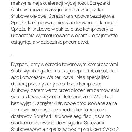
maksymalnej akceleracji wydajności. Sprężarki
śrubowe możemy asygnować na: Sprężarka
śrubowa olejowa, Sprężarka śrubowa bezolejowa,
Sprężarka śrubowa o nieustabilizowanej lokomocji
Sprężarki śrubowe w pakiecie abc kompresory to
urządzenia wyprodukowane w oparciu o najnowsze
osiągnięcia w dziedzinie pneumatyki.
.
Dysponujemy w obrocie towarowym kompresorami
śrubowymi aeg/electrolux, gudepol, fini, airpol, fiac,
abc kompresory. Walter, josval. Nasi specjaliści
dobiorą przemyślany do potrzeb kompresor
śrubowy, zatem warto przed złożeniem zamówienia
skontaktować się z nami telefonicznie. Wszelkie
bez wyjątku sprężarki śrubowe produkowane są na
zamówienie i dostarczane do klienta na koszt
dostawcy. Sprężarki śrubowe aeg, fiac, josval to
stadium oczekiwania do 6 tygodni. Sprężarki
śrubowe wewnątrzpaństwowych producentów od 2