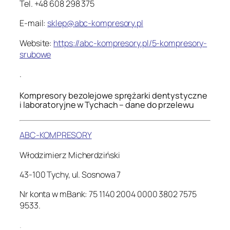
Tel. +48 608 298 375
E-mail:
sklep@abc-kompresory.pl
Website:
https://abc-kompresory.pl/5-kompresory-
srubowe
.
Kompresory bezolejowe sprężarki dentystyczne
i laboratoryjne w Tychach – dane do przelewu
ABC-KOMPRESORY
Włodzimierz Micherdziński
43-100 Tychy, ul. Sosnowa 7
Nr konta w mBank: 75 1140 2004 0000 3802 7575
9533.
.