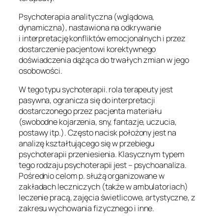
Psychoterapia analityczna (wglądowa,
dynamiczna), nastawiona na odkrywanie
i interpretację konfliktów emocjonalnych i przez
dostarczenie pacjentowi korektywnego
doświadczenia dążąca do trwałych zmian w jego
osobowości.
W tego typu sychoterapii. rola terapeuty jest
pasywna, ogranicza się do interpretacji
dostarczonego przez pacjenta materiału
(swobodne kojarzenia, sny, fantazje, uczucia,
postawy itp.). Często nacisk położony jest na
analizę kształtującego się w przebiegu
psychoterapii przeniesienia. Klasycznym typem
tego rodzaju psychoterapii jest – psychoanaliza.
Pośrednio celom p. służą organizowane w
zakładach leczniczych (także w ambulatoriach)
leczenie pracą, zajęcia świetlicowe, artystyczne, z
zakresu wychowania fizycznego i inne.