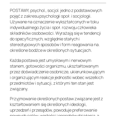
POSTAWY, psychol., socjol. jedno z podstawowych
pojęć z zakresu psychologii społ. i socjologii.
Używane na oznaczenie wykształconych w toku
indywidualnego życia i społ. rozwoju człowieka
składników osobowości. Wyrażają się w tendencji
do specyficznych, względnie stałych i
stereotypowych sposobów i form reagowania na.
określone bodźce w określonych sytuacjach.
Każda postawa jest umysłowym i nerwowym
stanem, gotowości organizmu, ukształtowanym
przez doświadczenie osobnicze, ukierunkowującym
i organizującym reakcje jednostki wobec wszelkich
przedmiotów i sytuacji, z którymi ten stan jest
związany.
Przyjmowanie określonych postaw związane jest z
kształtowaniem się określonych ideologii,
uprzedzeń i przesądów, powoduje preferowanie
pewnych celów, wartości i sposobów działania, a