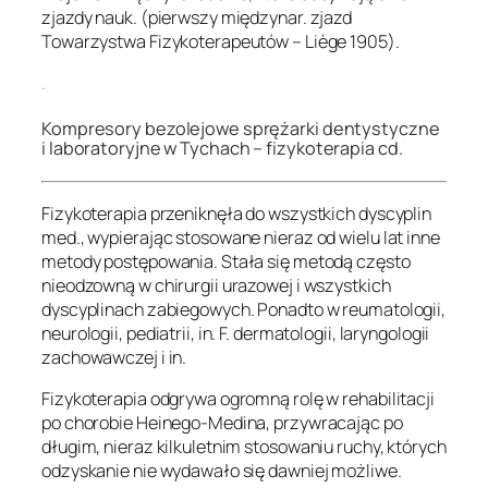
zjazdy nauk. (pierwszy międzynar. zjazd
Towarzystwa Fizykoterapeutów – Liège 1905).
.
Kompresory bezolejowe sprężarki dentystyczne
i laboratoryjne w Tychach –
fizykoterapia cd.
Fizykoterapia przeniknęła do wszystkich dyscyplin
med., wypierając stosowane nieraz od wielu lat inne
metody postępowania. Stała się metodą często
nieodzowną w chirurgii urazowej i wszystkich
dyscyplinach zabiegowych. Ponadto w reumatologii,
neurologii, pediatrii, in. F. dermatologii, laryngologii
zachowawczej i in.
Fizykoterapia odgrywa ogromną rolę w rehabilitacji
po chorobie Heinego-Medina, przywracając po
długim, nieraz kilkuletnim stosowaniu ruchy, których
odzyskanie nie wydawało się dawniej możliwe.