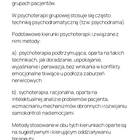
grupach pacjentów.
W psychoterapii grupowej stosuje się często
technikę psychodramatyczną (tzw. psychodrama).
Podstawowe kierunki psychoterapii i związane z
nimi metody:
a). psychoterapia podtrzymująca, oparta na takich
technikach, jak doradzanie, uspokajanie,
wyjaśnianie i perswazja, bez wnikania w konflikty
emocjonalne tkwiące u podłoża zaburzeń
nerwicowych.
b). sychoterapia. racjonalna, oparta na
intelektualnej analizie problemów pacjenta,
wzmacnianiu mechanizmów obronnych i rozwijaniu
samokontroli nad emocjami.
Metody stosowane w obu tych kierunkach oparte są
na sugestywnym i kierującym oddziaływaniu
terapeuty.