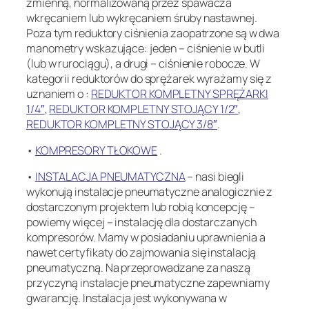
zmienną, normalizowaną przez spawacza
wkręcaniem lub wykręcaniem śruby nastawnej.
Poza tym reduktory ciśnienia zaopatrzone są w dwa
manometry wskazujące: jeden – ciśnienie w butli
(lub w rurociągu), a drugi – ciśnienie robocze. W
kategorii reduktorów do sprężarek wyrażamy się z
uznaniem o :
REDUKTOR KOMPLETNY SPRĘŻARKI
1/4″
,
REDUKTOR KOMPLETNY STOJĄCY 1/2″
,
REDUKTOR KOMPLETNY STOJĄCY 3/8″
.
•
KOMPRESORY TŁOKOWE
.
•
INSTALACJA PNEUMATYCZNA
– nasi biegli
wykonują instalacje pneumatyczne analogicznie z
dostarczonym projektem lub robią koncepcję –
powiemy więcej – instalację dla dostarczanych
kompresorów. Mamy w posiadaniu uprawnienia a
nawet certyfikaty do zajmowania się instalacją
pneumatyczną. Na przeprowadzane za naszą
przyczyną instalacje pneumatyczne zapewniamy
gwarancję. Instalacja jest wykonywana w