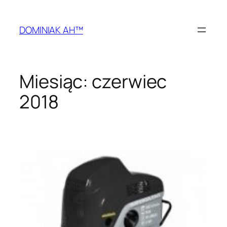
Przejdź
do
DOMINIAK AH™
treści
Miesiąc:
czerwiec
2018