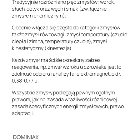
Tradycyjnie rozróżniano pięć zmysłów: wzrok,
słuch, dotyk oraz węch i smak (zw. łącznie
zmysłem chemicznym).
Obecnie włącza się często do kategorii zmysłów
także zmysł równowagi, zmysł temperatury (czucie
ciepła i zimna, temperatury czucie), zmysł
kinestetyczny (kinestezja).
Każdy zmysł ma ściśle określony zakres
reagowania, np. zmysł wzroku u człowieka jest to
zdolność odbioru i analizy fal elektromagnet. o dł.
0,38-0,77 μ.
Wszystkie zmysły podlegają pewnym ogólnym
prawom, jak np. zasada wrażliwości różnicowej,
zasada specyficznych energii zmysłowych, prawo
adaptacji.
.