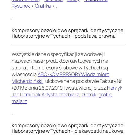
Rysunek
•
Grafika
• .
.
Kompresory bezolejowe sprężarki dentystyczne
i laboratoryjne w Tychach – podstawa prawna
Wszystkie dane o specyfikacji zawodowej i
nazwach haseł produktów usytuowanych na
stronach Kompresory śrubowe w Tychach są
własnością
ABC-KOMPRESORY Włodzimierz
Micherdziński
i ulokowane na podstawie Faktury Nr
/2019 z dnia 26.07.2019 i wystawionej przez
Henryk
Jan Dominiak Artysta rzeźbiarz, złotnik, grafik,
malarz
.
.
Kompresory bezolejowe sprężarki dentystyczne
i laboratoryjne w Tychach –
ciekawostki naukowe