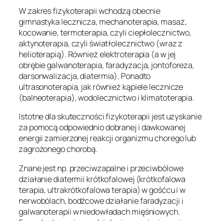
W zakres fizykoterapii wchodzą obecnie
gimnastyka lecznicza, mechanoterapia, masaż,
kocowanie, termoterapia, czyli ciepłolecznictwo,
aktynoterapia, czyli światłolecznictwo (wraz z
helioterapią). Również elektroterapia (a w jej
obrębie galwanoterapia, faradyzacja, jontoforeza,
darsonwalizacja, diatermia). Ponadto
ultrasonoterapia, jak również kąpiele lecznicze
(balneoterapia), wodolecznictwo i klimatoterapia.
Istotne dla skuteczności fizykoterapii jest uzyskanie
za pomocą odpowiednio dobranej i dawkowanej
energii zamierzonej reakcji organizmu chorego lub
zagrożonego chorobą.
Znane jest np. przeciwzapalne i przeciwbólowe
działanie diatermii krótkofalowej (krótkofalowa
terapia, ultrakrótkofalowa terapia) w gośćcu i w
nerwobólach, bodźcowe działanie faradyzacji i
galwanoterapii w niedowładach mięśniowych.