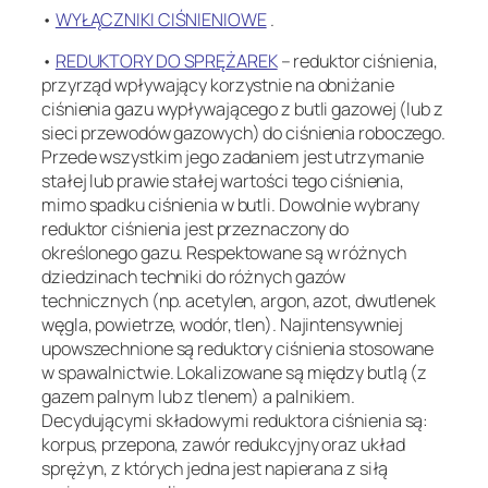
•
WYŁĄCZNIKI CIŚNIENIOWE
.
•
REDUKTORY DO SPRĘŻAREK
– reduktor ciśnienia,
przyrząd wpływający korzystnie na obniżanie
ciśnienia gazu wypływającego z butli gazowej (lub z
sieci przewodów gazowych) do ciśnienia roboczego.
Przede wszystkim jego zadaniem jest utrzymanie
stałej lub prawie stałej wartości tego ciśnienia,
mimo spadku ciśnienia w butli. Dowolnie wybrany
reduktor ciśnienia jest przeznaczony do
określonego gazu. Respektowane są w różnych
dziedzinach techniki do różnych gazów
technicznych (np. acetylen, argon, azot, dwutlenek
węgla, powietrze, wodór, tlen). Najintensywniej
upowszechnione są reduktory ciśnienia stosowane
w spawalnictwie. Lokalizowane są między butlą (z
gazem palnym lub z tlenem) a palnikiem.
Decydującymi składowymi reduktora ciśnienia są:
korpus, przepona, zawór redukcyjny oraz układ
sprężyn, z których jedna jest napierana z siłą