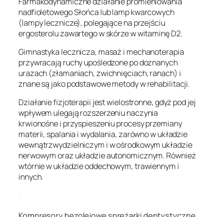
Farmakodynamiczne działanie promieniowania
nadfioletowego Słońca lub lamp kwarcowych
(lampy lecznicze), polegające na przejściu
ergosterolu zawartego w skórze w witaminę D2.
Gimnastyka lecznicza, masaż i mechanoterapia
przywracają ruchy upośledzone po doznanych
urazach (złamaniach, zwichnięciach, ranach) i
znane są jako podstawowe metody w rehabilitacji.
Działanie fizjoterapii jest wielostronne, gdyż pod jej
wpływem ulegają rozszerzeniu naczynia
krwionośne i przyspieszeniu procesy przemiany
materii, spalania i wydalania, zarówno w układzie
wewnątrzwydzielniczym i w ośrodkowym układzie
nerwowym oraz układzie autonomicznym. Również
wtórnie w układzie oddechowym, trawiennym i
innych.
.
Kompresory bezolejowe sprężarki dentystyczne