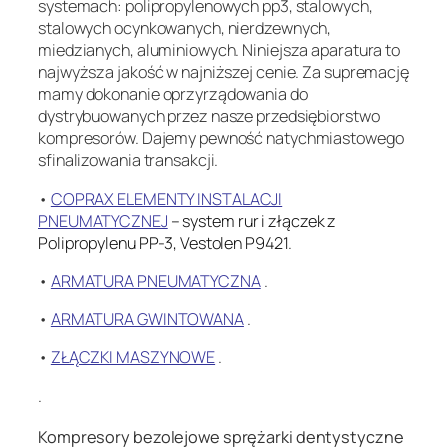
systemach: polipropylenowych pp3, stalowych,
stalowych ocynkowanych, nierdzewnych,
miedzianych, aluminiowych. Niniejsza aparatura to
najwyższa jakość w najniższej cenie. Za supremację
mamy dokonanie oprzyrządowania do
dystrybuowanych przez nasze przedsiębiorstwo
kompresorów. Dajemy pewność natychmiastowego
sfinalizowania transakcji.
•
COPRAX ELEMENTY INSTALACJI
PNEUMATYCZNEJ
– system rur i złączek z
Polipropylenu PP-3, Vestolen P9421
.
•
ARMATURA PNEUMATYCZNA
.
•
ARMATURA GWINTOWANA
.
•
ZŁĄCZKI MASZYNOWE
.
.
Kompresory bezolejowe sprężarki dentystyczne