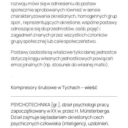
rozwoju mówi się w odniesieniu do postaw
społecznie aprobowanych również w sensie
charakteryzowania określonych,
homogennych grup
społ., reprezentujących określone, wspólne postawy
odnoszące się do przedmiotów, osób, pojęć i
zagadnień znanych przez wszystkich członków
grupy społecznej lub całe społeczeństwo.
Postawy osobiste są właściwe tylko danej jednostce
dotyczą kręgu własnych jednostkowych powiązań
emocjonalnych (np. stosunek do własnej matki).
.
Kompresory śrubowe w Tychach –
wieść
PSYCHOTECHNIKA [gr.], dział psychologii pracy,
zapoczątkowany w XX w. przez H. Münsterberga.
Dział zajmuje się badaniem określonych cech
psychicznych człowieka (inteligencji, uzdolnień,