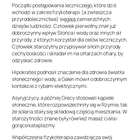
Początki postępowania leczniczego, które dziś
wchodzi w zakres fizykoterapii (a zwłaszcza
przyrodolecznictwa) sięgają zamierzchłych
dziejów ludzkości. Człowiek pierwotny znał już
dobroczynny wpływ Słońca i wody oraz innych sił
przyrody, z których korzystał dla celów leczniczych.
Człowiek starożytny przypisywał siłom przyrody
cechy boskości i składał im na ołtarzach ofiary, by
odzyskać zdrowie.
Hipokrates podnosił znaczenie dla zdrowia światła
słonecznego i wody, a Galen mówił o dobroczynnym
kontakcie z rybami elektrycznymi.
Asyryjczycy, a później Grecy stosowali kąpiele
słoneczne, które rozpowszechniły się w Rzymie, tak
że solaria stały się składową częścią mieszkania. W
starożytności znane były również masaż ciała i
gorące kataplazmy.
Współczesna fizykoterapia zawdzięcza swój