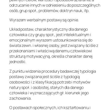
odrzucanie innych w odniesieniu do poszczególnych
osób, grup społ., problemów, doktryn nauk, itp.
Wyrazem werbalnym postawy są opinie.
Układ postaw, charakterystyczny dla danego
człowieka czy grupy społ., jest intelektualnym i
emocjonalnym
wyrazem ustosunkowania się do
świata zewn. i własnej osoby, jest związany ściśle z
przekonaniami i właściwą danemu człowiekowi
strukturą motywacyjną, określa charakter danej
jednostki.
Z punktu widzenia procedury badawczej typologia
postawy związana jest ściśle z typologią
osobowości i z klasyfikacją potrzeb i motywów
natury społ. i osobistej, stałych dla danego
człowieka i wyznaczających gł. kierunek jego
zachowania.
O postawach społecznych, ich kształtowaniu i