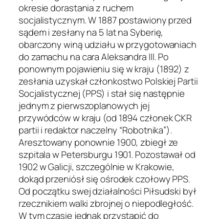
okresie dorastania z ruchem
socjalistycznym. W 1887 postawiony przed
sądem i zesłany na 5 lat na Syberię,
obarczony winą udziału w przygotowaniach
do zamachu na cara Aleksandra III. Po
ponownym pojawieniu się w kraju (1892) z
zesłania uzyskał członkostwo Polskiej Partii
Socjalistycznej (PPS) i stał się następnie
jednym z pierwszoplanowych jej
przywódców w kraju (od 1894 członek CKR
partii i redaktor naczelny “Robotnika”).
Aresztowany ponownie 1900, zbiegł ze
szpitala w Petersburgu 1901. Pozostawał od
1902 w Galicji, szczególnie w Krakowie,
dokąd przeniósł się ośrodek czołowy PPS.
Od początku swej działalności Piłsudski był
rzecznikiem walki zbrojnej o niepodległość.
W tym czasie jednak przystąpić do