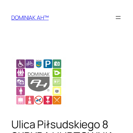
Przejdź
do
DOMINIAK AH™
treści
Ulica Piłsudskiego 8