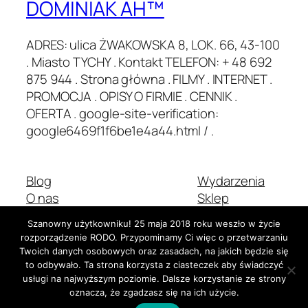
DOMINIAK AH™
ADRES: ulica ŻWAKOWSKA 8, LOK. 66, 43-100
. Miasto TYCHY . Kontakt TELEFON: + 48 692
875 944 . Strona główna . FILMY . INTERNET .
PROMOCJA . OPISY O FIRMIE . CENNIK .
OFERTA . google-site-verification:
google6469f1f6be1e4a44.html / .
Blog
Wydarzenia
O nas
Sklep
Najczęściej zadawane pytania
Wzorce
Szanowny użytkowniku! 25 maja 2018 roku weszło w życie
Autorzy
Motywy
rozporządzenie RODO. Przypominamy Ci więc o przetwarzaniu
Twoich danych osobowych oraz zasadach, na jakich będzie się
to odbywało. Ta strona korzysta z ciasteczek aby świadczyć
usługi na najwyższym poziomie. Dalsze korzystanie ze strony
Dwadzieścia Dwadzieścia-Pięć
Stworzone z
WordPress
oznacza, że zgadzasz się na ich użycie.