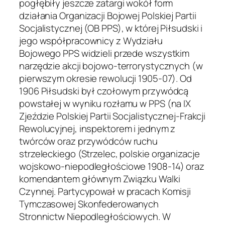
pogłębiły jeszcze zatargi wokół form
działania Organizacji Bojowej Polskiej Partii
Socjalistycznej (OB PPS), w której Piłsudski i
jego współpracownicy z Wydziału
Bojowego PPS widzieli przede wszystkim
narzędzie akcji bojowo-terrorystycznych (w
pierwszym okresie rewolucji 1905-07). Od
1906 Piłsudski był czołowym przywódcą
powstałej w wyniku rozłamu w PPS (na IX
Zjeździe Polskiej Partii Socjalistycznej-Frakcji
Rewolucyjnej, inspektorem i jednym z
twórców oraz przywódców ruchu
strzeleckiego (Strzelec, polskie organizacje
wojskowo-niepodległościowe 1908-14) oraz
komendantem głównym Związku Walki
Czynnej. Partycypował w pracach Komisji
Tymczasowej Skonfederowanych
Stronnictw Niepodległościowych. W