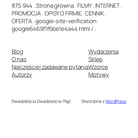
875 944 . Strona główna . FILMY . INTERNET .
PROMOCJA . OPISY O FIRMIE . CENNIK .
OFERTA . google-site-verification:
google6469f1f6be1e4a44.html / .
Blog
Wydarzenia
O nas
Sklep
Najczęściej zadawane pytania
Wzorce
Autorzy
Motywy
Dwadzieścia Dwadzieścia-Pięć
Stworzone z
WordPress