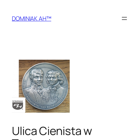
Przejdź
do
DOMINIAK AH™
treści
Ulica Cienista w