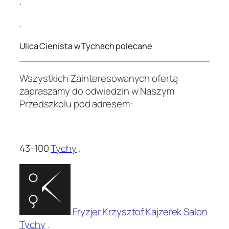
.
.
Ulica Cienista w Tychach polecane
Wszystkich Zainteresowanych ofertą
zapraszamy do odwiedzin w Naszym
Przedszkolu pod adresem:
.
43-100
Tychy
.
Fryzjer Krzysztof Kajzerek Salon
Tychy
.