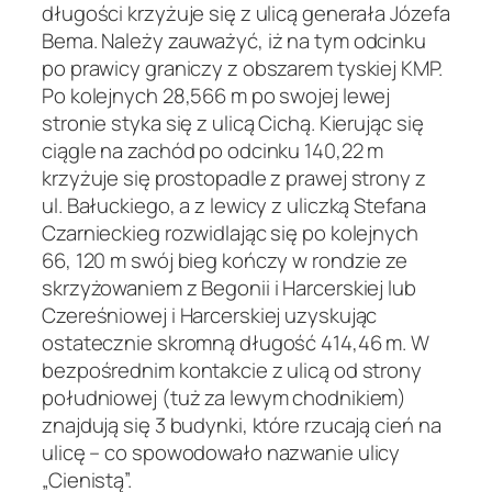
długości krzyżuje się z ulicą generała Józefa
Bema. Należy zauważyć, iż na tym odcinku
po prawicy graniczy z obszarem tyskiej KMP.
Po kolejnych 28,566 m po swojej lewej
stronie styka się z ulicą Cichą. Kierując się
ciągle na zachód po odcinku 140,22 m
krzyżuje się prostopadle z prawej strony z
ul. Bałuckiego, a z lewicy z uliczką Stefana
Czarnieckieg rozwidlając się po kolejnych
66, 120 m swój bieg kończy w rondzie ze
skrzyżowaniem z Begonii i Harcerskiej lub
Czereśniowej i Harcerskiej uzyskując
ostatecznie skromną długość 414,46 m. W
bezpośrednim kontakcie z ulicą od strony
południowej (tuż za lewym chodnikiem)
znajdują się 3 budynki, które rzucają cień na
ulicę – co spowodowało nazwanie ulicy
„Cienistą”.