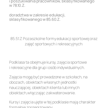
i poszukiwania pracowników, sklasyfikowanego
w 78.10.Z.
doradztwa w zakresie edukacji,
sklasyfikowanego w 85.60.Z.
.
85.51.Z Pozaszkolne formy edukacji sportowej oraz
zajęć sportowych i rekreacyjnych:
.
Podklasa ta obejmuje kursy, zajęcia sportowe
i rekreacyjne dla grup i osób indywidualnych.
Zajęcia mogą być prowadzone w szkołach, na
obozach, obiektach własnych jednostki
nauczającej, obiektach klienta lub innych
obiektach,włączając zakwaterowanie.
Kursy i zajęcia ujęte w tej podklasie mają charakter
formalnie zorganizowany.