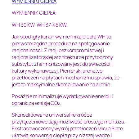
WYMIENNIKI CIEPŁA
WYMIENNIK CIEPŁA:
WH 30 KW, WH 37-45 KW.
Jak spod igły kanon wymiennika ciepła WH to
pierwszorzędna procedura na spotęgowanie
racjonalności. Z racji bezkompromisowej i
racjonalizatorskiej architekturze przytoczony
substytut zharmonizowany jest do świeżości i
kultury wykonawczej. Pionierski archetyp
przetłoczeń na płytach mechanizmu sprawia, że
jest to maksymalne skompilowanie na arenie.
Pokaźnie minimalizuje wydatkowanie energii i
ogranicza emisję CO₂.
Skonsolidowane uniwersalne króćce
przyłączeniowe dają możliwość prostego montażu.
Ekstranowoczesny wykrój przetłoczeń Micro Plate
ułatwia konwersję ciepła przy niższej wadze i