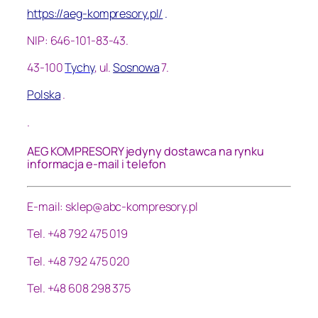
https://aeg-kompresory.pl/
.
NIP: 646-101-83-43.
43-100
Tychy
, ul.
Sosnowa
7.
Polska
.
.
AEG KOMPRESORY jedyny dostawca na rynku
informacja e-mail i telefon
E-mail: sklep@abc-kompresory.pl
Tel. +48 792 475 019
Tel. +48 792 475 020
Tel. +48 608 298 375
.