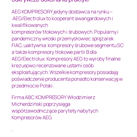
AEG KOMPRESORY jedyny dostawca na rynku –
AEG/Electrolux to kooperant awangardowych i
kwalifikowanych
kompresorów tłokowych i śrubowych. Popularny i
pandemiczny włoski przemysłowiec sprężarek
FIAC, uaktywnia kompresory śrubowe segmentu SC
a także kompresory tłokowe partii B dla
AEG/Electrolux. Kompresory AEG to wyroby finalne
krezusowo recenzowane ustami osób
eksploatujących. Wszelkie kompresory posiadają
poświadczenie producenta ponadto konserwację w
przedmiocie Polski.
Firma ABC KOMPRESORY Włodzimierz
Micherdziński poprzysięga
współzawodniczące parytety nabytych
Kompresorów AEG.
.