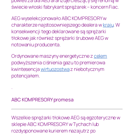
powietrza dla AEG aranżuje cieszący się renomą w
świecie włoski fabrykant sprężarek – koncern Fiac.
AEG wyselekcjonowało ABC KOMPRESORY w
charakterze najstosowniejszego dealera w
kraju
. W
konsekwencji tego deklarowane są sprężarki
tłokowe jak również sprężarki śrubowe AEG w
notowaniu producenta.
Ordynowane maszyny energetyczne z
celem
podwyższenia ciśnienia gazu to premierowa
kwintesencja
wirtuozostwa
z niebotycznym
potencjałem.
.
ABC KOMPRESORY promesa
Wszelkie sprężarki tłokowe AEG są egzoteryczne w
sklepie ABC KOMPRESORY w Tychach lub
rozdysponowane kurierem nazajutrz po