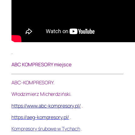
.
ABC KOMPRESORY miejsce
ABC-KOMPRESORY.
Włodzimierz Micherdziński.
https://www.abc-kompresory.pl/
.
https://aeg-kompresory.pl/
.
Kompresory śrubowe w Tychach
.