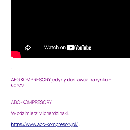
.
AEG KOMPRESORY jedyny dostawca na rynku –
adres
ABC-KOMPRESORY.
Włodzimierz Micherdziński.
https://www.abc-kompresory.pl/
.