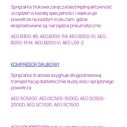
Sprężarka tłokowa zaręcza bezbłędną aktywność
urządzeń w każdej specjalności i asekuruje
powietrze na każdym kroku tam, gdzie
eksploatowane są narzędzia pneumatyczne.
AEG B300-85, AEG B300-59, AEG B300-51, AEG
B200-51 M, AEG B200/41, AEG L50-2 .
.
KOMPRESOR ŚRUBOWY
Sprężarka śrubowa asygnuje długookresową
transportację dostatecznie dużej ilości sprężonego
powietrza.
AEG SC5000, AEG SC500-3000D, AEG SC500-
2000D, AEG SC1000, AEG SC1500.
.