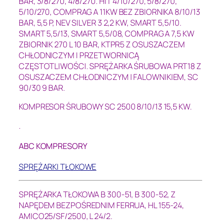
BAR,
3/8/270,
4/8/270.
HIT 4/10/270,
5/8/270,
5/10/270,
COMPRAG A 11KW BEZ ZBIORNIKA 8/10/13
BAR,
5,5 P,
NEV SILVER 3 2,2 KW,
SMART 5,5/10.
SMART 5,5/13,
SMART 5,5/08,
COMPRAG A 7,5 KW
ZBIORNIK 270 L 10 BAR,
KTPR5 Z OSUSZACZEM
CHŁODNICZYM I PRZETWORNICĄ
CZĘSTOTLIWOŚCI.
SPRĘŻARKA ŚRUBOWA PRT18 Z
OSUSZACZEM CHŁODNICZYM I FALOWNIKIEM, SC
90/30 9 BAR.
KOMPRESOR ŚRUBOWY SC 2500 8/10/13 15,5 KW.
.
ABC KOMPRESORY
SPRĘŻARKI TŁOKOWE
SPRĘŻARKA TŁOKOWA B 300-51,
B 300-52,
Z
NAPĘDEM BEZPOŚREDNIM FERRUA,
HL 155-24,
AMICO25/SF/2500, L 24/2.