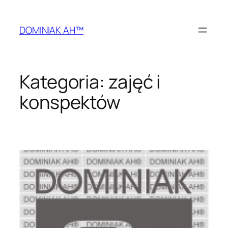
Przejdź
do
DOMINIAK AH™
treści
Kategoria:
zajęć i
konspektów