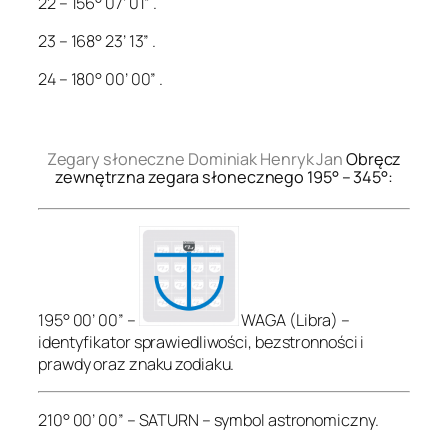
22 – 156° 07’ 01” .
23 – 168° 23’ 13” .
24 – 180° 00’ 00” .
.
Zegary słoneczne Dominiak Henryk Jan
Obręcz
zewnętrzna zegara słonecznego 195° – 345°:
195° 00’ 00” –
WAGA (Libra) –
identyfikator sprawiedliwości, bezstronności i
prawdy oraz znaku zodiaku.
210° 00’ 00” – SATURN – symbol astronomiczny.