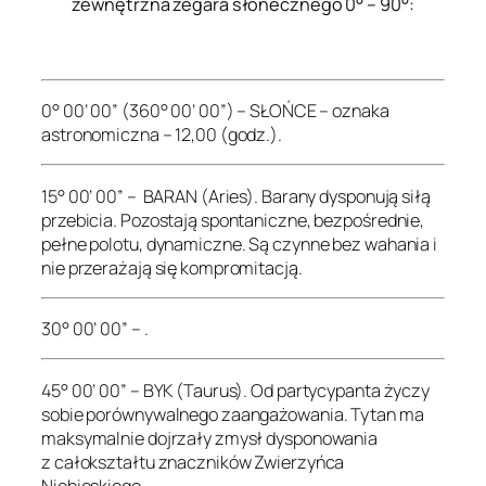
zewnętrzna zegara słonecznego 0° – 90°:
.
0° 00’ 00” (360° 00’ 00”) – SŁOŃCE – oznaka
astronomiczna – 12,00 (godz.).
15° 00’ 00” – BARAN (Aries). Barany dysponują siłą
przebicia. Pozostają spontaniczne, bezpośrednie,
pełne polotu, dynamiczne. Są czynne bez wahania i
nie przerażają się kompromitacją.
30° 00’ 00” – .
45° 00’ 00” – BYK (Taurus). Od partycypanta życzy
sobie porównywalnego zaangażowania. Tytan ma
maksymalnie dojrzały zmysł dysponowania
z całokształtu znaczników Zwierzyńca
Niebieskiego.