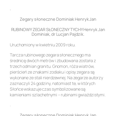
.
Zegary słoneczne Dominiak Henryk Jan
RUBINOWY ZEGAR SŁONECZNY TYCHY Henryk Jan
Dominiak, dr Lucjan Pajdzik.
Uruchomiony w kwietniu 2009 roku.
Tarcza rubinowego zegara słonecznego ma
średnicę dwóch metrów i zbudowana została z
trzech odmian granitu. Gnomon, róża wiatrów,
pierścień ze znakami zodiaku i opisy zegara są
wykonane ze stali nierdzewnej. Na zegarze autorzy
zaznaczyli 24 godziny, natomiast te, w których
Słońce wskazuje czas symbolizowane są
kamieniami szlachetnymi – rubinami gwiaździstymi.
.
Zegary słoneczne Dominiak Henryk Jan