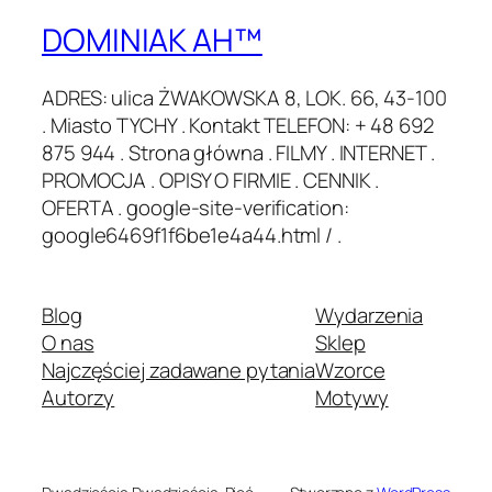
DOMINIAK AH™
ADRES: ulica ŻWAKOWSKA 8, LOK. 66, 43-100
. Miasto TYCHY . Kontakt TELEFON: + 48 692
875 944 . Strona główna . FILMY . INTERNET .
PROMOCJA . OPISY O FIRMIE . CENNIK .
OFERTA . google-site-verification:
google6469f1f6be1e4a44.html / .
Blog
Wydarzenia
O nas
Sklep
Najczęściej zadawane pytania
Wzorce
Autorzy
Motywy