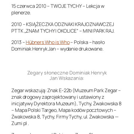
15 czerwca 2010 – TWOJE TYCHY – Lekcja w
plenerze.
2010 – KSIĄŻECZKA ODZNAKI KRAJOZNAWCZEJ
PTTK „ZNAM TYCHY I OKOLICE” – MINI PARK RAJ.
2013 –
Hübners Who is Who
– Polska – hasło
Dominiak Henryk Jan – wydanie drukowane.
.
Zegary słoneczne Dominiak Henryk
Jan Wskazania:
Zegar wskazują: Znak E-22b (Muzeum Park Zegar –
znak drogowy zaprojektowany i ustawiony z
inicjatywy Dyrektora Muzeum), Tychy, Żwakowska 8
– Mapa Polski Targeo, Mapa kodów pocztowych –
Żwakowska 8, Tychy, Firmy Tychy, ul. Żwakowska —
Zumi pl .