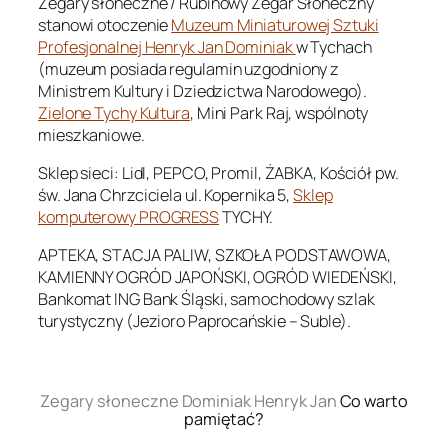
Zegary słoneczne / Rubinowy Zegar Słoneczny
stanowi otoczenie
Muzeum Miniaturowej Sztuki
Profesjonalnej Henryk Jan Dominiak
w Tychach
(muzeum posiada regulamin uzgodniony z
Ministrem Kultury i Dziedzictwa Narodowego).
Zielone Tychy Kultura
, Mini Park Raj, wspólnoty
mieszkaniowe.
Sklep sieci: Lidl, PEPCO, Promil, ŻABKA, Kościół pw.
św. Jana Chrzciciela ul. Kopernika 5,
Sklep
komputerowy PROGRESS
TYCHY.
APTEKA, STACJA PALIW, SZKOŁA PODSTAWOWA,
KAMIENNY OGRÓD JAPOŃSKI, OGRÓD WIEDEŃSKI,
Bankomat ING Bank Śląski, samochodowy szlak
turystyczny (Jezioro Paprocańskie – Suble).
.
Zegary słoneczne Dominiak Henryk Jan
Co warto
pamiętać?