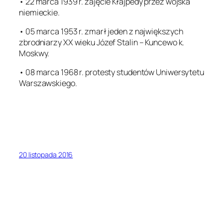
• 22 marca 1939 r. zajęcie Kłajpedy przez wojska
niemieckie.
• 05 marca 1953 r. zmarł jeden z największych
zbrodniarzy XX wieku Józef Stalin – Kuncewo k.
Moskwy.
• 08 marca 1968 r. protesty studentów Uniwersytetu
Warszawskiego.
20 listopada 2016