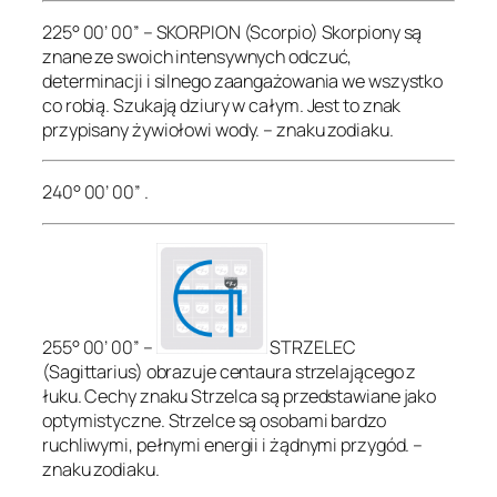
225° 00’ 00” – SKORPION (Scorpio) Skorpiony są
znane ze swoich intensywnych odczuć,
determinacji i silnego zaangażowania we wszystko
co robią. Szukają dziury w całym. Jest to znak
przypisany żywiołowi wody. – znaku zodiaku.
240° 00’ 00” .
255° 00’ 00” –
STRZELEC
(Sagittarius) obrazuje centaura strzelającego z
łuku. Cechy znaku Strzelca są przedstawiane jako
optymistyczne. Strzelce są osobami bardzo
ruchliwymi, pełnymi energii i żądnymi przygód. –
znaku zodiaku.