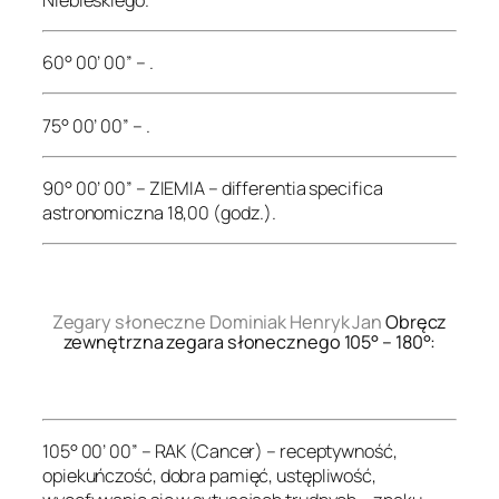
60° 00’ 00” – .
75° 00’ 00” – .
90° 00’ 00” – ZIEMIA – differentia specifica
astronomiczna 18,00 (godz.).
.
Zegary słoneczne Dominiak Henryk Jan
Obręcz
zewnętrzna zegara słonecznego 105° – 180°:
.
105° 00’ 00” – RAK (Cancer) – receptywność,
opiekuńczość, dobra pamięć, ustępliwość,