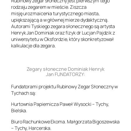
Rubinowy zegar słoneczny jest pierwszym tego
rodzaju zegarem w mieście. Ziszcza
misję urozmaicenia turystycznego miasta,
upiększającą a w głównej mierze dydaktyczną.
Autorami Tyskiego zegara słonecznego są artysta
Henryk Jan Dominiak oraz fizyk dr Lucjan Pajdzik z
uniwersytetu w Oksfordzie, który skonkretyzował
kalkulacje dla zegara.
.
Zegary słoneczne Dominiak Henryk
Jan FUNDATORZY:
Fundatorami projektu Rubinowy Zegar Słoneczny w
Tychach są:
Hurtownia Papiernicza Paweł Wysocki – Tychy,
Bielska.
Biuro Rachunkowe Ekoma. Małgorzata Bigoszewska
– Tychy, Harcerska.