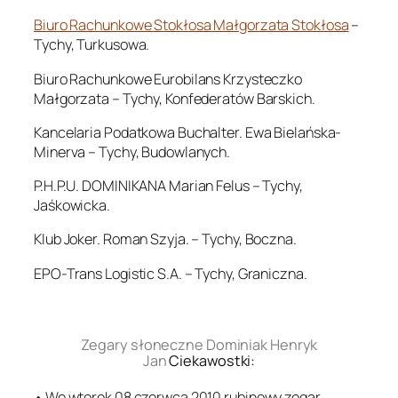
Biuro Rachunkowe Stokłosa Małgorzata Stokłosa
–
Tychy, Turkusowa.
Biuro Rachunkowe Eurobilans Krzysteczko
Małgorzata – Tychy, Konfederatów Barskich.
Kancelaria Podatkowa Buchalter. Ewa Bielańska-
Minerva – Tychy, Budowlanych.
P.H.P.U. DOMINIKANA Marian Felus – Tychy,
Jaśkowicka.
Klub Joker. Roman Szyja. – Tychy, Boczna.
EPO-Trans Logistic S.A. – Tychy, Graniczna.
.
Zegary słoneczne Dominiak Henryk
Jan
Ciekawostki:
• We wtorek 08 czerwca 2010 rubinowy zegar