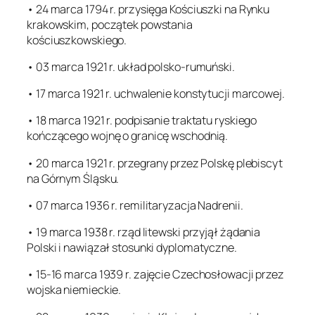
• 24 marca 1794 r. przysięga Kościuszki na Rynku
krakowskim, początek powstania
kościuszkowskiego.
• 03 marca 1921 r. układ polsko-rumuński.
• 17 marca 1921 r. uchwalenie konstytucji marcowej.
• 18 marca 1921 r. podpisanie traktatu ryskiego
kończącego wojnę o granicę wschodnią.
• 20 marca 1921 r. przegrany przez Polskę plebiscyt
na Górnym Śląsku.
• 07 marca 1936 r. remilitaryzacja Nadrenii.
• 19 marca 1938 r. rząd litewski przyjął żądania
Polski i nawiązał stosunki dyplomatyczne.
• 15-16 marca 1939 r. zajęcie Czechosłowacji przez
wojska niemieckie.