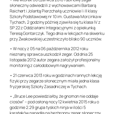
słoneczny odwiedzili z wychowawcami Barbarą
Raichert i Jolantą Pierzchałą uczniowie I i II klasy
Szkoły Podstawowej nr 10 im. Gustawa Morcinka w
Tychach, 2 godziny później zjawiła się tu klasa IV z
SP 22 z Oddziałami Integracyjnymi z opiekunką
Teresą Gontarczyk. Tego dnia w lekcjach na skwerku
przy Żwakowskiej uczestniczyło blisko 90 uczniów.
• W nocy z 05 na 06 października 2012 roku
nieznany sprawca uszkodził zegar. Od dnia 25
listopada 2012 autor zegara założył profesjonalny
monitoring z całodobowym nagrywaniem.
• 21 czerwca 2013 roku w godzinach rannych lekcję
fizyki przy zegarze słonecznym miała jedna klasa
fryzjerskiej Szkoły Zasadniczej w Tychach.
• „Bruce Lee powiedziałby, że gnomon nie oddaje
ciosów” – pod osłoną nocy 12 kwietnia 2015 roku o
godzinie 2.29 grupa tyskich ninja w ilości 5
karateków napadła na bezbronny zegar słoneczny