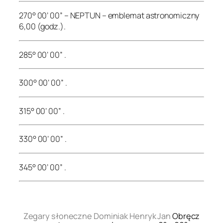
270° 00’ 00” – NEPTUN – emblemat astronomiczny
6,00 (godz.).
285° 00’ 00” .
300° 00’ 00” .
315° 00’ 00” .
330° 00’ 00” .
345° 00’ 00” .
.
Zegary słoneczne Dominiak Henryk Jan
Obręcz