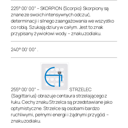
225° 00’ 00” – SKORPION (Scorpio) Skorpiony są
znane ze swoich intensywnych odczuć,
determinacji i silnego zaangażowania we wszystko
co robią. Szukają dziury w całym. Jest to znak
przypisany żywiołowi wody. – znaku zodiaku.
240° 00’ 00” .
255° 00’ 00” –
STRZELEC
(Sagittarius) obrazuje centaura strzelającego z
łuku. Cechy znaku Strzelca są przedstawiane jako
optymistyczne. Strzelce są osobami bardzo
ruchliwymi, pełnymi energii i żądnymi przygód. –
znaku zodiaku.