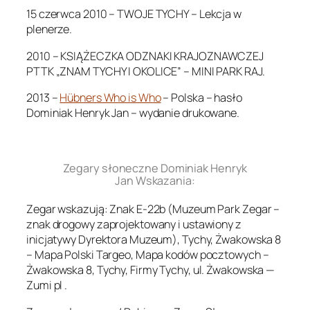
15 czerwca 2010 – TWOJE TYCHY – Lekcja w
plenerze.
2010 – KSIĄŻECZKA ODZNAKI KRAJOZNAWCZEJ
PTTK „ZNAM TYCHY I OKOLICE” – MINI PARK RAJ.
2013 –
Hübners Who is Who
– Polska – hasło
Dominiak Henryk Jan – wydanie drukowane.
.
Zegary słoneczne Dominiak Henryk
Jan Wskazania:
Zegar wskazują: Znak E-22b (Muzeum Park Zegar –
znak drogowy zaprojektowany i ustawiony z
inicjatywy Dyrektora Muzeum), Tychy, Żwakowska 8
– Mapa Polski Targeo, Mapa kodów pocztowych –
Żwakowska 8, Tychy, Firmy Tychy, ul. Żwakowska —
Zumi pl .