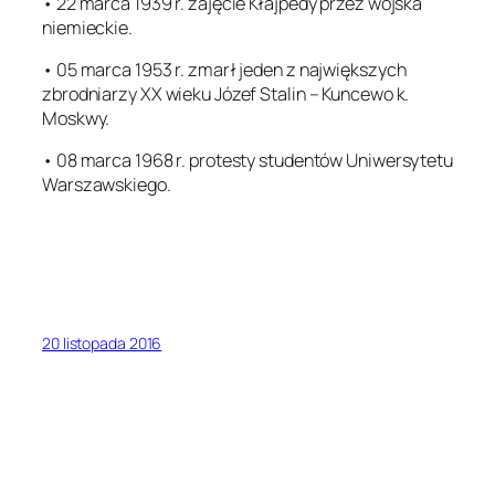
• 22 marca 1939 r. zajęcie Kłajpedy przez wojska
niemieckie.
• 05 marca 1953 r. zmarł jeden z największych
zbrodniarzy XX wieku Józef Stalin – Kuncewo k.
Moskwy.
• 08 marca 1968 r. protesty studentów Uniwersytetu
Warszawskiego.
20 listopada 2016