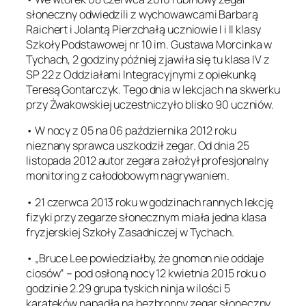
słoneczny odwiedzili z wychowawcami Barbarą
Raichert i Jolantą Pierzchałą uczniowie I i II klasy
Szkoły Podstawowej nr 10 im. Gustawa Morcinka w
Tychach, 2 godziny później zjawiła się tu klasa IV z
SP 22 z Oddziałami Integracyjnymi z opiekunką
Teresą Gontarczyk. Tego dnia w lekcjach na skwerku
przy Żwakowskiej uczestniczyło blisko 90 uczniów.
• W nocy z 05 na 06 października 2012 roku
nieznany sprawca uszkodził zegar. Od dnia 25
listopada 2012 autor zegara założył profesjonalny
monitoring z całodobowym nagrywaniem.
• 21 czerwca 2013 roku w godzinach rannych lekcję
fizyki przy zegarze słonecznym miała jedna klasa
fryzjerskiej Szkoły Zasadniczej w Tychach.
• „Bruce Lee powiedziałby, że gnomon nie oddaje
ciosów” – pod osłoną nocy 12 kwietnia 2015 roku o
godzinie 2.29 grupa tyskich ninja w ilości 5
karateków napadła na bezbronny zegar słoneczny