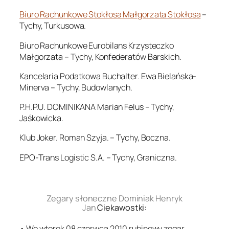
Biuro Rachunkowe Stokłosa Małgorzata Stokłosa
–
Tychy, Turkusowa.
Biuro Rachunkowe Eurobilans Krzysteczko
Małgorzata – Tychy, Konfederatów Barskich.
Kancelaria Podatkowa Buchalter. Ewa Bielańska-
Minerva – Tychy, Budowlanych.
P.H.P.U. DOMINIKANA Marian Felus – Tychy,
Jaśkowicka.
Klub Joker. Roman Szyja. – Tychy, Boczna.
EPO-Trans Logistic S.A. – Tychy, Graniczna.
.
Zegary słoneczne Dominiak Henryk
Jan
Ciekawostki:
• We wtorek 08 czerwca 2010 rubinowy zegar