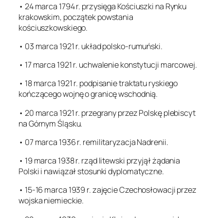
• 24 marca 1794 r. przysięga Kościuszki na Rynku
krakowskim, początek powstania
kościuszkowskiego.
• 03 marca 1921 r. układ polsko-rumuński.
• 17 marca 1921 r. uchwalenie konstytucji marcowej.
• 18 marca 1921 r. podpisanie traktatu ryskiego
kończącego wojnę o granicę wschodnią.
• 20 marca 1921 r. przegrany przez Polskę plebiscyt
na Górnym Śląsku.
• 07 marca 1936 r. remilitaryzacja Nadrenii.
• 19 marca 1938 r. rząd litewski przyjął żądania
Polski i nawiązał stosunki dyplomatyczne.
• 15-16 marca 1939 r. zajęcie Czechosłowacji przez
wojska niemieckie.