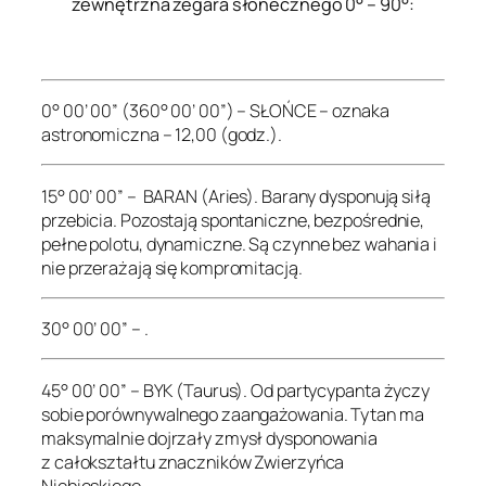
zewnętrzna zegara słonecznego 0° – 90°:
.
0° 00’ 00” (360° 00’ 00”) – SŁOŃCE – oznaka
astronomiczna – 12,00 (godz.).
15° 00’ 00” – BARAN (Aries). Barany dysponują siłą
przebicia. Pozostają spontaniczne, bezpośrednie,
pełne polotu, dynamiczne. Są czynne bez wahania i
nie przerażają się kompromitacją.
30° 00’ 00” – .
45° 00’ 00” – BYK (Taurus). Od partycypanta życzy
sobie porównywalnego zaangażowania. Tytan ma
maksymalnie dojrzały zmysł dysponowania
z całokształtu znaczników Zwierzyńca
Niebieskiego.