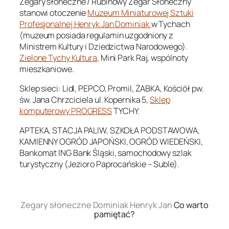
Zegary słoneczne / Rubinowy Zegar Słoneczny
stanowi otoczenie
Muzeum Miniaturowej Sztuki
Profesjonalnej Henryk Jan Dominiak
w Tychach
(muzeum posiada regulamin uzgodniony z
Ministrem Kultury i Dziedzictwa Narodowego).
Zielone Tychy Kultura
, Mini Park Raj, wspólnoty
mieszkaniowe.
Sklep sieci: Lidl, PEPCO, Promil, ŻABKA, Kościół pw.
św. Jana Chrzciciela ul. Kopernika 5,
Sklep
komputerowy PROGRESS
TYCHY.
APTEKA, STACJA PALIW, SZKOŁA PODSTAWOWA,
KAMIENNY OGRÓD JAPOŃSKI, OGRÓD WIEDEŃSKI,
Bankomat ING Bank Śląski, samochodowy szlak
turystyczny (Jezioro Paprocańskie – Suble).
.
Zegary słoneczne Dominiak Henryk Jan
Co warto
pamiętać?