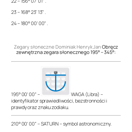
22 – 156° 07’ 01” .
23 – 168° 23’ 13” .
24 – 180° 00’ 00” .
.
Zegary słoneczne Dominiak Henryk Jan
Obręcz
zewnętrzna zegara słonecznego 195° – 345°:
195° 00’ 00” –
WAGA (Libra) –
identyfikator sprawiedliwości, bezstronności i
prawdy oraz znaku zodiaku.
210° 00’ 00” – SATURN – symbol astronomiczny.