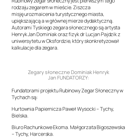
Rubinowy zegar słoneczny jest pierwszym tego
rodzaju zegarem w mieście. Ziszcza
misję urozmaicenia turystycznego miasta,
upiększającą a w głównej mierze dydaktyczną.
Autorami Tyskiego zegara słonecznego są artysta
Henryk Jan Dominiak oraz fizyk dr Lucjan Pajdzik z
uniwersytetu w Oksfordzie, który skonkretyzował
kalkulacje dla zegara.
.
Zegary słoneczne Dominiak Henryk
Jan FUNDATORZY:
Fundatorami projektu Rubinowy Zegar Słoneczny w
Tychach są:
Hurtownia Papiernicza Paweł Wysocki – Tychy,
Bielska.
Biuro Rachunkowe Ekoma. Małgorzata Bigoszewska
– Tychy, Harcerska.