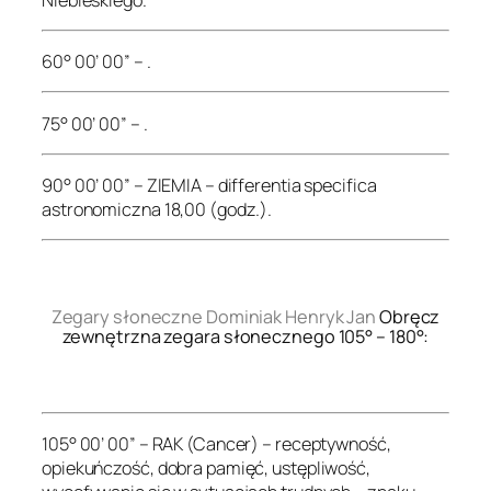
60° 00’ 00” – .
75° 00’ 00” – .
90° 00’ 00” – ZIEMIA – differentia specifica
astronomiczna 18,00 (godz.).
.
Zegary słoneczne Dominiak Henryk Jan
Obręcz
zewnętrzna zegara słonecznego 105° – 180°:
.
105° 00’ 00” – RAK (Cancer) – receptywność,
opiekuńczość, dobra pamięć, ustępliwość,