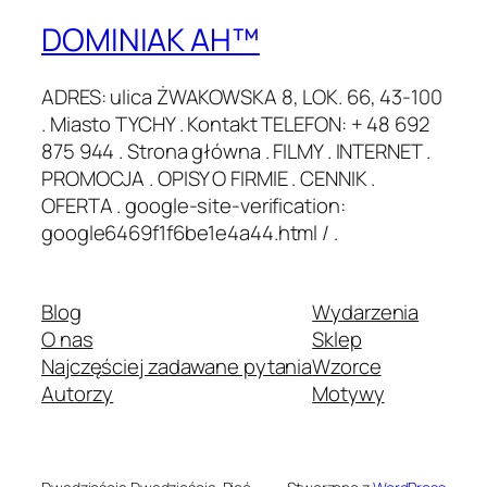
DOMINIAK AH™
ADRES: ulica ŻWAKOWSKA 8, LOK. 66, 43-100
. Miasto TYCHY . Kontakt TELEFON: + 48 692
875 944 . Strona główna . FILMY . INTERNET .
PROMOCJA . OPISY O FIRMIE . CENNIK .
OFERTA . google-site-verification:
google6469f1f6be1e4a44.html / .
Blog
Wydarzenia
O nas
Sklep
Najczęściej zadawane pytania
Wzorce
Autorzy
Motywy