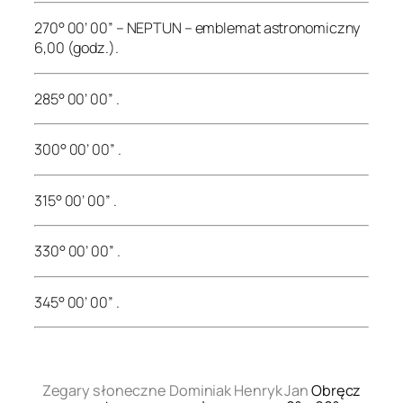
270° 00’ 00” – NEPTUN – emblemat astronomiczny
6,00 (godz.).
285° 00’ 00” .
300° 00’ 00” .
315° 00’ 00” .
330° 00’ 00” .
345° 00’ 00” .
.
Zegary słoneczne Dominiak Henryk Jan
Obręcz