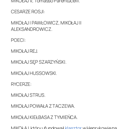
MIKOŁAJ V, Tomasso Parentucelli.
CESARZE ROSJI:
MIKOŁAJ I PAWŁOWICZ, MIKOŁAJ II
ALEKSANDROWICZ.
POECI:
MIKOŁAJ REJ.
MIKOŁAJ SĘP SZARZYŃSKI.
MIKOŁAJ HUSSOWSKI.
RYCERZE:
MIKOŁAJ STRUS.
MIKOŁAJ POWAŁA Z TACZEWA.
MIKOŁAJ KIEŁBASA Z TYMIEŃCA.
MIKOŁAJ, który ufundował
klasztor
w Henrykowie na