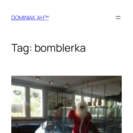
Przejdź
do
DOMINIAK AH™
treści
Tag:
bomblerka