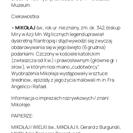
Muzeum.
Ciekawostka:
•
MIKOŁAJ
św., rok ur. nie znany, zm. ok. 342, biskup
Miry w Azji Mn. Wg licznych legend uprawiał
dyskretną filantropię i stąd wywodzi się zwyczaj
obdarowywania się w jego święto (6 grudnia)
podarkami. Czczony w kościele katolickim
(zwłaszcza od X w.) i prawosławnym (głównie gr. i
słow.), w którym nosi miano „cudotwórcy”.
Wyobrażenia Mikołaja występowały w sztuce
średniow., epizody z jego życia malowali m.in. Fra
Angelico i Rafael.
Informacja o imprezach rozrywkowych / znani
Mikołaje:
PAPIERZE:
MIKOŁAJ I WIELKI św., MIKOŁAJ II, Gerard z Burgundii,