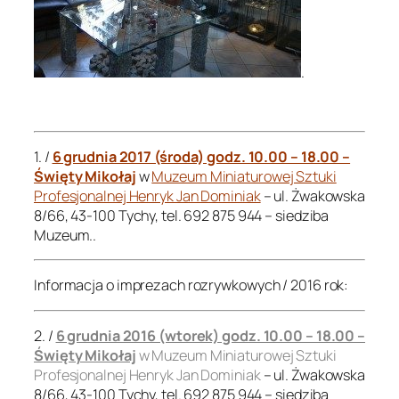
.
.
1. /
6 grudnia 2017 (środa) godz. 10.00 – 18.00 –
Święty Mikołaj
w
Muzeum Miniaturowej Sztuki
Profesjonalnej Henryk Jan Dominiak
– ul. Żwakowska
8/66, 43-100 Tychy, tel. 692 875 944 – siedziba
Muzeum..
Informacja o imprezach rozrywkowych / 2016 rok:
2. /
6 grudnia 2016 (wtorek) godz. 10.00 – 18.00 –
Święty Mikołaj
w Muzeum Miniaturowej Sztuki
Profesjonalnej Henryk Jan Dominiak
– ul. Żwakowska
8/66, 43-100 Tychy, tel. 692 875 944 – siedziba