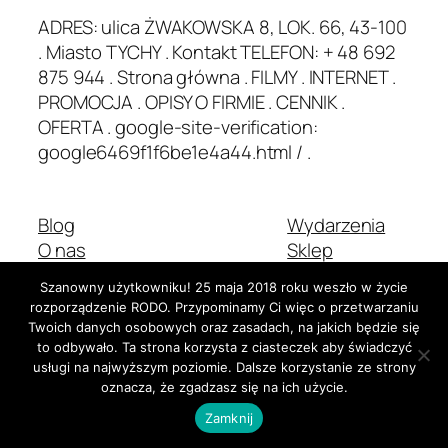
ADRES: ulica ŻWAKOWSKA 8, LOK. 66, 43-100
. Miasto TYCHY . Kontakt TELEFON: + 48 692
875 944 . Strona główna . FILMY . INTERNET .
PROMOCJA . OPISY O FIRMIE . CENNIK .
OFERTA . google-site-verification:
google6469f1f6be1e4a44.html / .
Blog
Wydarzenia
O nas
Sklep
Najczęściej zadawane pytania
Wzorce
Szanowny użytkowniku! 25 maja 2018 roku weszło w życie
Autorzy
Motywy
rozporządzenie RODO. Przypominamy Ci więc o przetwarzaniu
Twoich danych osobowych oraz zasadach, na jakich będzie się
to odbywało. Ta strona korzysta z ciasteczek aby świadczyć
usługi na najwyższym poziomie. Dalsze korzystanie ze strony
Dwadzieścia Dwadzieścia-Pięć
Stworzone z
WordPress
oznacza, że zgadzasz się na ich użycie.
Zamknij