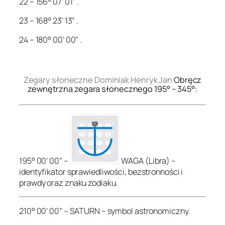
22 – 156° 07’ 01” .
23 – 168° 23’ 13” .
24 – 180° 00’ 00” .
.
Zegary słoneczne Dominiak Henryk Jan
Obręcz
zewnętrzna zegara słonecznego 195° – 345°:
195° 00’ 00” –
WAGA (Libra) –
identyfikator sprawiedliwości, bezstronności i
prawdy oraz znaku zodiaku.
210° 00’ 00” – SATURN – symbol astronomiczny.