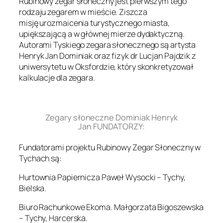
Rubinowy zegar słoneczny jest pierwszym tego
rodzaju zegarem w mieście. Ziszcza
misję urozmaicenia turystycznego miasta,
upiększającą a w głównej mierze dydaktyczną.
Autorami Tyskiego zegara słonecznego są artysta
Henryk Jan Dominiak oraz fizyk dr Lucjan Pajdzik z
uniwersytetu w Oksfordzie, który skonkretyzował
kalkulacje dla zegara.
.
Zegary słoneczne Dominiak Henryk
Jan FUNDATORZY:
Fundatorami projektu Rubinowy Zegar Słoneczny w
Tychach są:
Hurtownia Papiernicza Paweł Wysocki – Tychy,
Bielska.
Biuro Rachunkowe Ekoma. Małgorzata Bigoszewska
– Tychy, Harcerska.