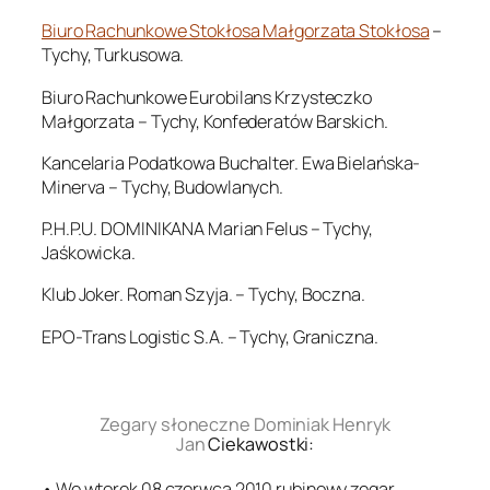
Biuro Rachunkowe Stokłosa Małgorzata Stokłosa
–
Tychy, Turkusowa.
Biuro Rachunkowe Eurobilans Krzysteczko
Małgorzata – Tychy, Konfederatów Barskich.
Kancelaria Podatkowa Buchalter. Ewa Bielańska-
Minerva – Tychy, Budowlanych.
P.H.P.U. DOMINIKANA Marian Felus – Tychy,
Jaśkowicka.
Klub Joker. Roman Szyja. – Tychy, Boczna.
EPO-Trans Logistic S.A. – Tychy, Graniczna.
.
Zegary słoneczne Dominiak Henryk
Jan
Ciekawostki:
• We wtorek 08 czerwca 2010 rubinowy zegar