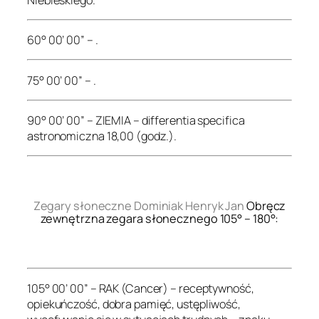
60° 00’ 00” – .
75° 00’ 00” – .
90° 00’ 00” – ZIEMIA – differentia specifica
astronomiczna 18,00 (godz.).
.
Zegary słoneczne Dominiak Henryk Jan
Obręcz
zewnętrzna zegara słonecznego 105° – 180°:
.
105° 00’ 00” – RAK (Cancer) – receptywność,
opiekuńczość, dobra pamięć, ustępliwość,