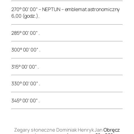
270° 00’ 00” – NEPTUN – emblemat astronomiczny
6,00 (godz.).
285° 00’ 00” .
300° 00’ 00” .
315° 00’ 00” .
330° 00’ 00” .
345° 00’ 00” .
.
Zegary słoneczne Dominiak Henryk Jan
Obręcz