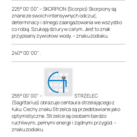
225° 00’ 00” – SKORPION (Scorpio) Skorpiony są
znane ze swoich intensywnych odczuć,
determinacji i silnego zaangażowania we wszystko
co robią. Szukają dziury w całym. Jest to znak
przypisany żywiołowi wody. – znaku zodiaku.
240° 00’ 00” .
255° 00’ 00” –
STRZELEC
(Sagittarius) obrazuje centaura strzelającego z
łuku. Cechy znaku Strzelca są przedstawiane jako
optymistyczne. Strzelce są osobami bardzo
ruchliwymi, pełnymi energii i żądnymi przygód. –
znaku zodiaku.