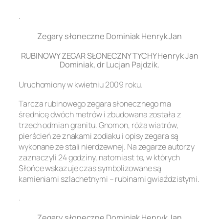
.
Zegary słoneczne Dominiak Henryk Jan
RUBINOWY ZEGAR SŁONECZNY TYCHY Henryk Jan
Dominiak, dr Lucjan Pajdzik.
Uruchomiony w kwietniu 2009 roku.
Tarcza rubinowego zegara słonecznego ma
średnicę dwóch metrów i zbudowana została z
trzech odmian granitu. Gnomon, róża wiatrów,
pierścień ze znakami zodiaku i opisy zegara są
wykonane ze stali nierdzewnej. Na zegarze autorzy
zaznaczyli 24 godziny, natomiast te, w których
Słońce wskazuje czas symbolizowane są
kamieniami szlachetnymi – rubinami gwiaździstymi.
.
Zegary słoneczne Dominiak Henryk Jan