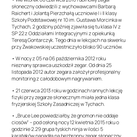
słoneczny odwiedzili z wychowawcami Barbarą
Raichert i Jolantą Pierzchałą uczniowie I i II klasy
Szkoły Podstawowej nr 10 im. Gustawa Morcinka w
Tychach, 2 godziny później zjawiła się tu klasa IV z
SP 22 z Oddziałami Integracyjnymi z opiekunką
Teresą Gontarczyk. Tego dnia w lekcjach na skwerku
przy Żwakowskiej uczestniczyło blisko 90 uczniów.
• W nocy z 05 na 06 października 2012 roku
nieznany sprawca uszkodził zegar. Od dnia 25
listopada 2012 autor zegara założył profesjonalny
monitoring z całodobowym nagrywaniem.
• 21 czerwca 2013 roku w godzinach rannych lekcję
fizyki przy zegarze słonecznym miała jedna klasa
fryzjerskiej Szkoły Zasadniczej w Tychach.
• „Bruce Lee powiedziałby, że gnomon nie oddaje
ciosów” – pod osłoną nocy 12 kwietnia 2015 roku o
godzinie 2.29 grupa tyskich ninja w ilości 5
karateków napadła na bezbronny zegar słoneczny