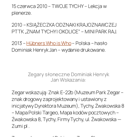
15 czerwca 2010 – TWOJE TYCHY – Lekcja w
plenerze.
2010 – KSIĄŻECZKA ODZNAKI KRAJOZNAWCZEJ
PTTK „ZNAM TYCHY I OKOLICE” – MINI PARK RAJ.
2013 –
Hübners Who is Who
– Polska – hasło
Dominiak Henryk Jan – wydanie drukowane.
.
Zegary słoneczne Dominiak Henryk
Jan Wskazania:
Zegar wskazują: Znak E-22b (Muzeum Park Zegar –
znak drogowy zaprojektowany i ustawiony z
inicjatywy Dyrektora Muzeum), Tychy, Żwakowska 8
– Mapa Polski Targeo, Mapa kodów pocztowych –
Żwakowska 8, Tychy, Firmy Tychy, ul. Żwakowska —
Zumi pl .