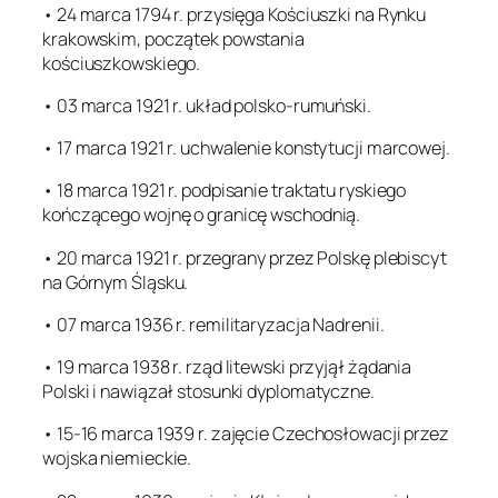
• 24 marca 1794 r. przysięga Kościuszki na Rynku
krakowskim, początek powstania
kościuszkowskiego.
• 03 marca 1921 r. układ polsko-rumuński.
• 17 marca 1921 r. uchwalenie konstytucji marcowej.
• 18 marca 1921 r. podpisanie traktatu ryskiego
kończącego wojnę o granicę wschodnią.
• 20 marca 1921 r. przegrany przez Polskę plebiscyt
na Górnym Śląsku.
• 07 marca 1936 r. remilitaryzacja Nadrenii.
• 19 marca 1938 r. rząd litewski przyjął żądania
Polski i nawiązał stosunki dyplomatyczne.
• 15-16 marca 1939 r. zajęcie Czechosłowacji przez
wojska niemieckie.