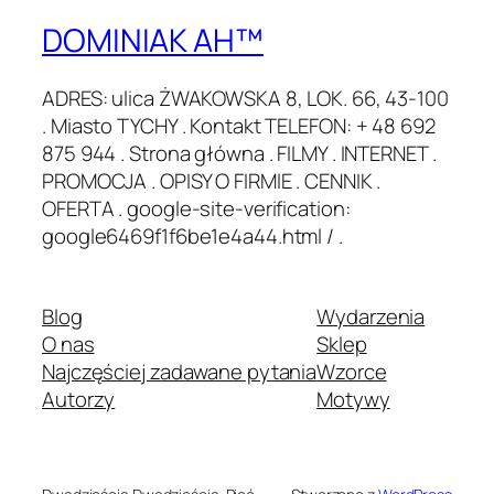
DOMINIAK AH™
ADRES: ulica ŻWAKOWSKA 8, LOK. 66, 43-100
. Miasto TYCHY . Kontakt TELEFON: + 48 692
875 944 . Strona główna . FILMY . INTERNET .
PROMOCJA . OPISY O FIRMIE . CENNIK .
OFERTA . google-site-verification:
google6469f1f6be1e4a44.html / .
Blog
Wydarzenia
O nas
Sklep
Najczęściej zadawane pytania
Wzorce
Autorzy
Motywy