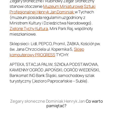
Zegary słoneczne / Rubinowy Zegar Słoneczny
stanowi otoczenie
Muzeum Miniaturowej Sztuki
Profesjonalnej Henryk Jan Dominiak
w Tychach
(muzeum posiada regulamin uzgodniony z
Ministrem Kultury i Dziedzictwa Narodowego).
Zielone Tychy Kultura
, Mini Park Raj, wspólnoty
mieszkaniowe.
Sklep sieci: Lidl, PEPCO, Promil, ŻABKA, Kościół pw.
św. Jana Chrzciciela ul. Kopernika 5,
Sklep
komputerowy PROGRESS
TYCHY.
APTEKA, STACJA PALIW, SZKOŁA PODSTAWOWA,
KAMIENNY OGRÓD JAPOŃSKI, OGRÓD WIEDEŃSKI,
Bankomat ING Bank Śląski, samochodowy szlak
turystyczny (Jezioro Paprocańskie – Suble).
.
Zegary słoneczne Dominiak Henryk Jan
Co warto
pamiętać?