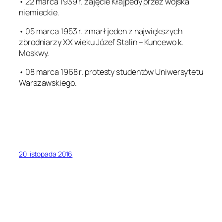
• 22 marca 1939 r. zajęcie Kłajpedy przez wojska
niemieckie.
• 05 marca 1953 r. zmarł jeden z największych
zbrodniarzy XX wieku Józef Stalin – Kuncewo k.
Moskwy.
• 08 marca 1968 r. protesty studentów Uniwersytetu
Warszawskiego.
20 listopada 2016