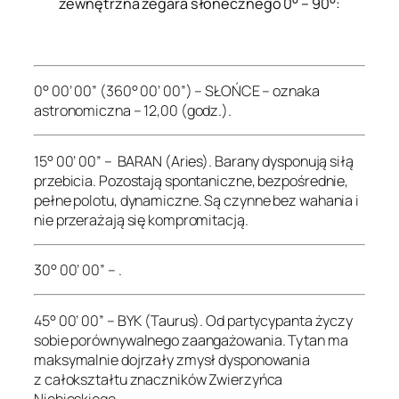
zewnętrzna zegara słonecznego 0° – 90°:
.
0° 00’ 00” (360° 00’ 00”) – SŁOŃCE – oznaka
astronomiczna – 12,00 (godz.).
15° 00’ 00” – BARAN (Aries). Barany dysponują siłą
przebicia. Pozostają spontaniczne, bezpośrednie,
pełne polotu, dynamiczne. Są czynne bez wahania i
nie przerażają się kompromitacją.
30° 00’ 00” – .
45° 00’ 00” – BYK (Taurus). Od partycypanta życzy
sobie porównywalnego zaangażowania. Tytan ma
maksymalnie dojrzały zmysł dysponowania
z całokształtu znaczników Zwierzyńca
Niebieskiego.