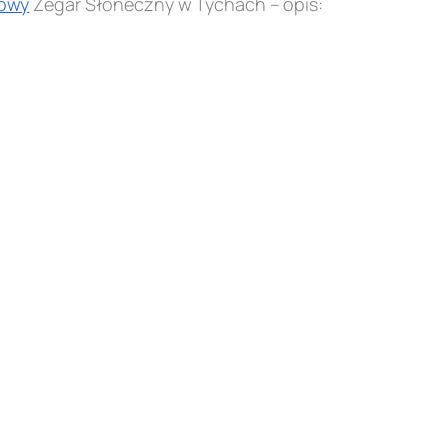
owy
Zegar Słoneczny w Tychach – opis: