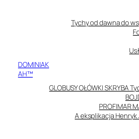
Przejdź
do
Tychy od dawna do w
treści
F
Usł
DOMINIAK
AH™
GLOBUSY OŁÓWKI SKRYBA Ty
BOJ
PROFIMAR M
A eksplikacja Henryk