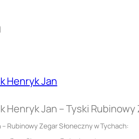
a
k Henryk Jan
k Henryk Jan – Tyski Rubinowy
n – Rubinowy Zegar Słoneczny w Tychach: