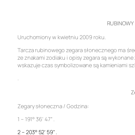
RUBINOWY Z
Uruchomiony w kwietniu 2009 roku.
Tarcza rubinowego zegara słonecznego ma śred
ze znakami zodiaku i opisy zegara są wykonane z
wskazuje czas symbolizowane są kamieniami szl
.
Z
Zegary słoneczna / Godzina:
1 – 191° 36’ 47” .
2 – 203° 52’ 59” .