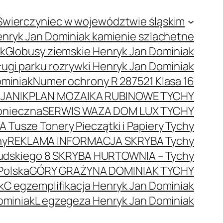
Świerczyniec w województwie śląskim
nryk Jan Dominiak kamienie szlachetne
ak
Globusy ziemskie Henryk Jan Dominiak
ugi parku rozrywki Henryk Jan Dominiak
ominiak
Numer ochrony R 287521 Klasa 16
JANIK
PLAN MOZAIKA RUBINOWE TYCHY
onieczna
SERWIS WAZA DOM LUX TYCHY
 Tusze Tonery Pieczątki i Papiery Tychy
hy
REKLAMA INFORMACJA SKRYBA Tychy
łsudskiego 8 SKRYBA HURTOWNIA – Tychy
Polska
GÓRY GRAŻYNA DOMINIAK TYCHY
k
C egzemplifikacja Henryk Jan Dominiak
ominiak
L egzegeza Henryk Jan Dominiak