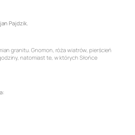
an Pajdzik.
an granitu. Gnomon, róża wiatrów, pierścień
godziny, natomiast te, w których Słońce
a: