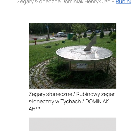
Zegary słoneczne Dominiak Henryk Jan –
Rubin
.
Zegary słoneczne / Rubinowy zegar
słoneczny w Tychach / DOMINIAK
AH™