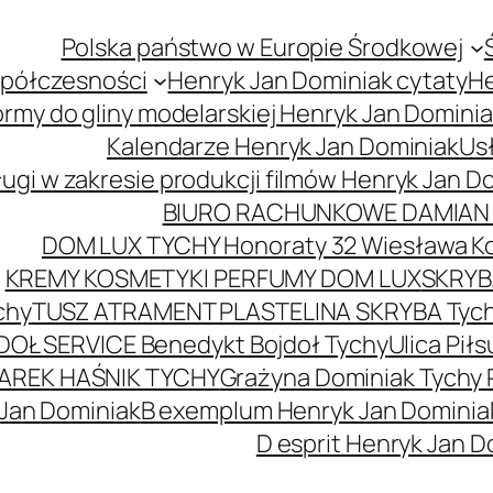
Polska państwo w Europie Środkowej
spółczesności
Henryk Jan Dominiak cytaty
He
ormy do gliny modelarskiej Henryk Jan Domini
Kalendarze Henryk Jan Dominiak
Usł
ugi w zakresie produkcji filmów Henryk Jan D
BIURO RACHUNKOWE DAMIAN 
DOM LUX TYCHY Honoraty 32 Wiesława K
KREMY KOSMETYKI PERFUMY DOM LUX
SKRYBA
chy
TUSZ ATRAMENT PLASTELINA SKRYBA Tyc
DOŁ SERVICE Benedykt Bojdoł Tychy
Ulica Pi
AREK HAŚNIK TYCHY
Grażyna Dominiak Tychy 
 Jan Dominiak
B exemplum Henryk Jan Dominia
D esprit Henryk Jan D