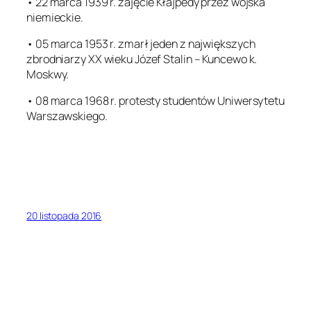
• 22 marca 1939 r. zajęcie Kłajpedy przez wojska
niemieckie.
• 05 marca 1953 r. zmarł jeden z największych
zbrodniarzy XX wieku Józef Stalin – Kuncewo k.
Moskwy.
• 08 marca 1968 r. protesty studentów Uniwersytetu
Warszawskiego.
20 listopada 2016