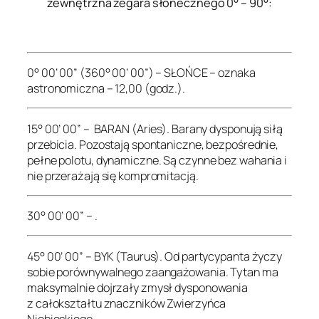
zewnętrzna zegara słonecznego 0° – 90°:
.
0° 00’ 00” (360° 00’ 00”) – SŁOŃCE – oznaka
astronomiczna – 12,00 (godz.).
15° 00’ 00” – BARAN (Aries). Barany dysponują siłą
przebicia. Pozostają spontaniczne, bezpośrednie,
pełne polotu, dynamiczne. Są czynne bez wahania i
nie przerażają się kompromitacją.
30° 00’ 00” – .
45° 00’ 00” – BYK (Taurus). Od partycypanta życzy
sobie porównywalnego zaangażowania. Tytan ma
maksymalnie dojrzały zmysł dysponowania
z całokształtu znaczników Zwierzyńca
Niebieskiego.