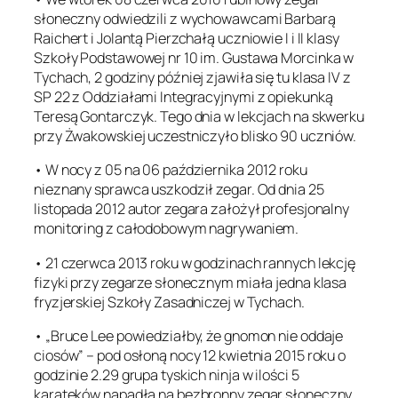
słoneczny odwiedzili z wychowawcami Barbarą
Raichert i Jolantą Pierzchałą uczniowie I i II klasy
Szkoły Podstawowej nr 10 im. Gustawa Morcinka w
Tychach, 2 godziny później zjawiła się tu klasa IV z
SP 22 z Oddziałami Integracyjnymi z opiekunką
Teresą Gontarczyk. Tego dnia w lekcjach na skwerku
przy Żwakowskiej uczestniczyło blisko 90 uczniów.
• W nocy z 05 na 06 października 2012 roku
nieznany sprawca uszkodził zegar. Od dnia 25
listopada 2012 autor zegara założył profesjonalny
monitoring z całodobowym nagrywaniem.
• 21 czerwca 2013 roku w godzinach rannych lekcję
fizyki przy zegarze słonecznym miała jedna klasa
fryzjerskiej Szkoły Zasadniczej w Tychach.
• „Bruce Lee powiedziałby, że gnomon nie oddaje
ciosów” – pod osłoną nocy 12 kwietnia 2015 roku o
godzinie 2.29 grupa tyskich ninja w ilości 5
karateków napadła na bezbronny zegar słoneczny