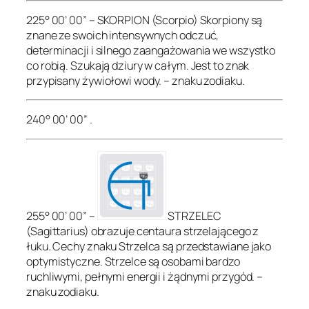
225° 00’ 00” – SKORPION (Scorpio) Skorpiony są
znane ze swoich intensywnych odczuć,
determinacji i silnego zaangażowania we wszystko
co robią. Szukają dziury w całym. Jest to znak
przypisany żywiołowi wody. – znaku zodiaku.
240° 00’ 00” .
255° 00’ 00” –
STRZELEC
(Sagittarius) obrazuje centaura strzelającego z
łuku. Cechy znaku Strzelca są przedstawiane jako
optymistyczne. Strzelce są osobami bardzo
ruchliwymi, pełnymi energii i żądnymi przygód. –
znaku zodiaku.