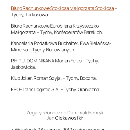
Biuro Rachunkowe Stokłosa Małgorzata Stokłosa
–
Tychy, Turkusowa.
Biuro Rachunkowe Eurobilans Krzysteczko
Małgorzata – Tychy, Konfederatów Barskich.
Kancelaria Podatkowa Buchalter. Ewa Bielańska-
Minerva – Tychy, Budowlanych.
P.H.P.U. DOMINIKANA Marian Felus – Tychy,
Jaśkowicka.
Klub Joker. Roman Szyja. – Tychy, Boczna.
EPO-Trans Logistic S.A. – Tychy, Graniczna.
.
Zegary słoneczne Dominiak Henryk
Jan
Ciekawostki:
• We wtorek 08 czerwca 2010 rubinowy zegar