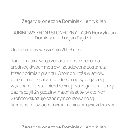
.
Zegary słoneczne Dominiak Henryk Jan
RUBINOWY ZEGAR SŁONECZNY TYCHY Henryk Jan
Dominiak, dr Lucjan Pajdzik.
Uruchomiony w kwietniu 2009 roku.
Tarcza rubinowego zegara słonecznego ma
średnicę dwóch metrów i zbudowana została z
trzech odmian granitu. Gnomon, róża wiatrów,
pierścień ze znakami zodiaku i opisy zegara są
wykonane ze stali nierdzewnej. Na zegarze autorzy
zaznaczyli 24 godziny, natomiast te, w których
Słońce wskazuje czas symbolizowane są
kamieniami szlachetnymi – rubinami gwiaździstymi.
.
Zegary słoneczne Dominiak Henryk Jan