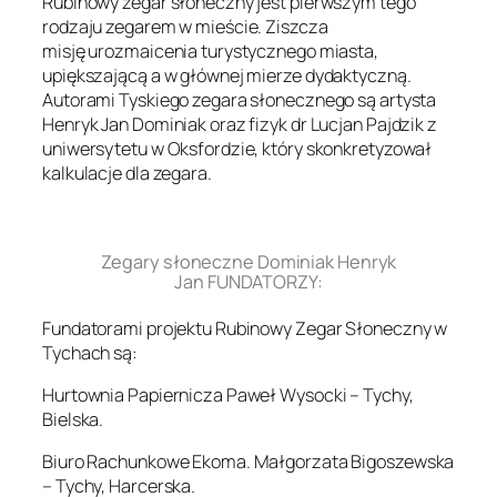
Rubinowy zegar słoneczny jest pierwszym tego
rodzaju zegarem w mieście. Ziszcza
misję urozmaicenia turystycznego miasta,
upiększającą a w głównej mierze dydaktyczną.
Autorami Tyskiego zegara słonecznego są artysta
Henryk Jan Dominiak oraz fizyk dr Lucjan Pajdzik z
uniwersytetu w Oksfordzie, który skonkretyzował
kalkulacje dla zegara.
.
Zegary słoneczne Dominiak Henryk
Jan FUNDATORZY:
Fundatorami projektu Rubinowy Zegar Słoneczny w
Tychach są:
Hurtownia Papiernicza Paweł Wysocki – Tychy,
Bielska.
Biuro Rachunkowe Ekoma. Małgorzata Bigoszewska
– Tychy, Harcerska.