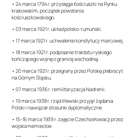
• 24 marca 1794 r. przysięga Kościuszki na Rynku
krakowskim, początek powstania
kościuszkowskiego.
• 03 marca 1921 r. układ polsko-rumuński.
• 17 marca 1921 r. uchwalenie konstytucji marcowej.
• 18 marca 1921 r. podpisanie traktatu ryskiego
kończącego wojnę o granicę wschodnią.
• 20 marca 1921 r. przegrany przez Polskę plebiscyt
na Górnym Śląsku.
• 07 marca 1936 r. remilitaryzacja Nadrenii.
• 19 marca 1938 r. rząd litewski przyjął żądania
Polski i nawiązał stosunki dyplomatyczne.
• 15-16 marca 1939 r. zajęcie Czechosłowacji przez
wojska niemieckie.