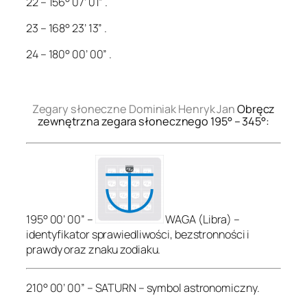
22 – 156° 07’ 01” .
23 – 168° 23’ 13” .
24 – 180° 00’ 00” .
.
Zegary słoneczne Dominiak Henryk Jan
Obręcz
zewnętrzna zegara słonecznego 195° – 345°:
195° 00’ 00” –
WAGA (Libra) –
identyfikator sprawiedliwości, bezstronności i
prawdy oraz znaku zodiaku.
210° 00’ 00” – SATURN – symbol astronomiczny.