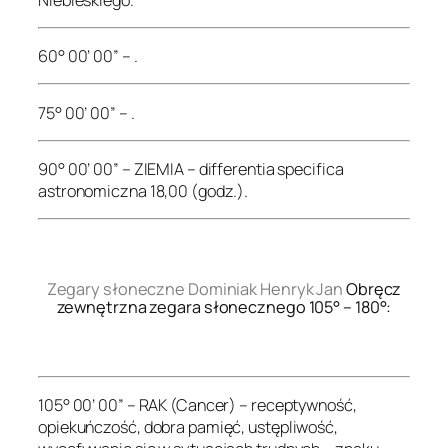
60° 00’ 00” – .
75° 00’ 00” – .
90° 00’ 00” – ZIEMIA – differentia specifica
astronomiczna 18,00 (godz.).
.
Zegary słoneczne Dominiak Henryk Jan
Obręcz
zewnętrzna zegara słonecznego 105° – 180°:
.
105° 00’ 00” – RAK (Cancer) – receptywność,
opiekuńczość, dobra pamięć, ustępliwość,