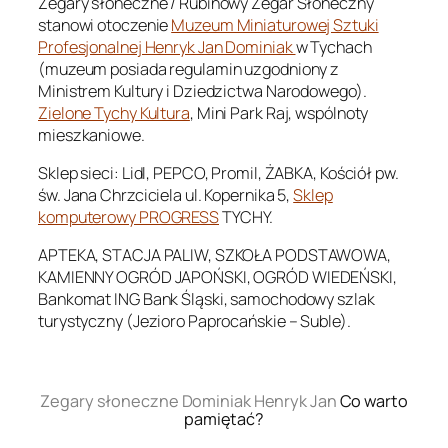
Zegary słoneczne / Rubinowy Zegar Słoneczny
stanowi otoczenie
Muzeum Miniaturowej Sztuki
Profesjonalnej Henryk Jan Dominiak
w Tychach
(muzeum posiada regulamin uzgodniony z
Ministrem Kultury i Dziedzictwa Narodowego).
Zielone Tychy Kultura
, Mini Park Raj, wspólnoty
mieszkaniowe.
Sklep sieci: Lidl, PEPCO, Promil, ŻABKA, Kościół pw.
św. Jana Chrzciciela ul. Kopernika 5,
Sklep
komputerowy PROGRESS
TYCHY.
APTEKA, STACJA PALIW, SZKOŁA PODSTAWOWA,
KAMIENNY OGRÓD JAPOŃSKI, OGRÓD WIEDEŃSKI,
Bankomat ING Bank Śląski, samochodowy szlak
turystyczny (Jezioro Paprocańskie – Suble).
.
Zegary słoneczne Dominiak Henryk Jan
Co warto
pamiętać?