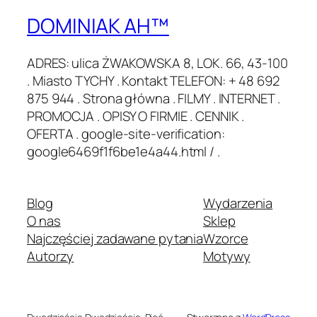
DOMINIAK AH™
ADRES: ulica ŻWAKOWSKA 8, LOK. 66, 43-100
. Miasto TYCHY . Kontakt TELEFON: + 48 692
875 944 . Strona główna . FILMY . INTERNET .
PROMOCJA . OPISY O FIRMIE . CENNIK .
OFERTA . google-site-verification:
google6469f1f6be1e4a44.html / .
Blog
Wydarzenia
O nas
Sklep
Najczęściej zadawane pytania
Wzorce
Autorzy
Motywy