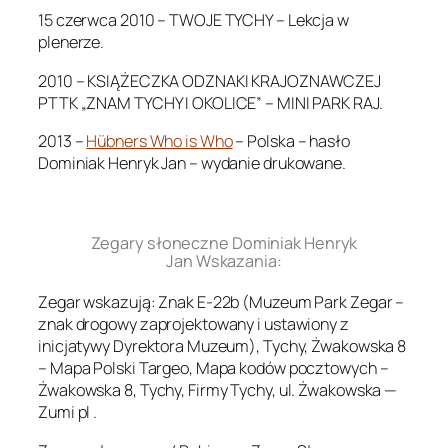
15 czerwca 2010 – TWOJE TYCHY – Lekcja w
plenerze.
2010 – KSIĄŻECZKA ODZNAKI KRAJOZNAWCZEJ
PTTK „ZNAM TYCHY I OKOLICE” – MINI PARK RAJ.
2013 –
Hübners Who is Who
– Polska – hasło
Dominiak Henryk Jan – wydanie drukowane.
.
Zegary słoneczne Dominiak Henryk
Jan Wskazania:
Zegar wskazują: Znak E-22b (Muzeum Park Zegar –
znak drogowy zaprojektowany i ustawiony z
inicjatywy Dyrektora Muzeum), Tychy, Żwakowska 8
– Mapa Polski Targeo, Mapa kodów pocztowych –
Żwakowska 8, Tychy, Firmy Tychy, ul. Żwakowska —
Zumi pl .