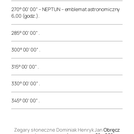
270° 00’ 00” – NEPTUN – emblemat astronomiczny
6,00 (godz.).
285° 00’ 00” .
300° 00’ 00” .
315° 00’ 00” .
330° 00’ 00” .
345° 00’ 00” .
.
Zegary słoneczne Dominiak Henryk Jan
Obręcz