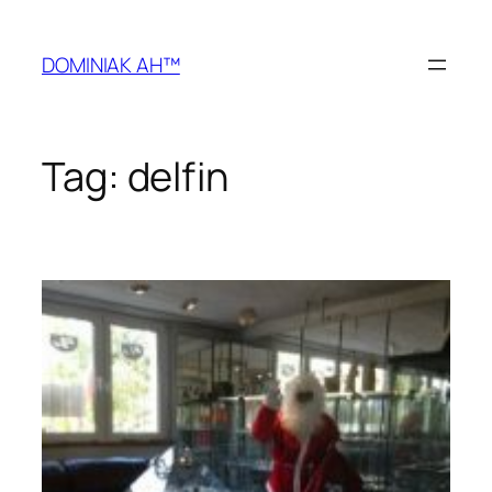
Przejdź
do
DOMINIAK AH™
treści
Tag:
delfin