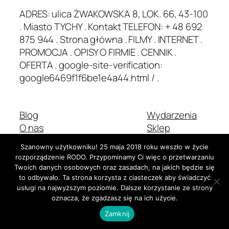
ADRES: ulica ŻWAKOWSKA 8, LOK. 66, 43-100
. Miasto TYCHY . Kontakt TELEFON: + 48 692
875 944 . Strona główna . FILMY . INTERNET .
PROMOCJA . OPISY O FIRMIE . CENNIK .
OFERTA . google-site-verification:
google6469f1f6be1e4a44.html / .
Blog
Wydarzenia
O nas
Sklep
Najczęściej zadawane pytania
Wzorce
Szanowny użytkowniku! 25 maja 2018 roku weszło w życie
Autorzy
Motywy
rozporządzenie RODO. Przypominamy Ci więc o przetwarzaniu
Twoich danych osobowych oraz zasadach, na jakich będzie się
to odbywało. Ta strona korzysta z ciasteczek aby świadczyć
usługi na najwyższym poziomie. Dalsze korzystanie ze strony
Dwadzieścia Dwadzieścia-Pięć
Stworzone z
WordPress
oznacza, że zgadzasz się na ich użycie.
Zamknij