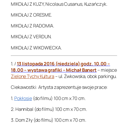
MIKOŁAJ Z KUZY, Nicolaus Cusanus, Kuzańczyk.
MIKOŁAJ Z ORESME.
MIKOŁAJ Z RADOMIA.
MIKOŁAJ Z VERDUN.
MIKOŁAJ Z WIKOWIECKA.
1. /
13 listopada 2016 (niedziela) godz. 10.00 –
18.00 – wystawa grafiki – Michał Banert
– miejsce
Zielone Tychy Kultura
– ul. Żwkowska, obok parkingu.
Ciekawostki: Artysta zaprezentuje swoje prace:
1.
Pokłosie
(do filmu) 100 cm x 70 cm.
2. Hannibal (do filmu) 100 cm x 70 cm.
3. Dom Zły (do filmu) 100 cm x 70 cm.