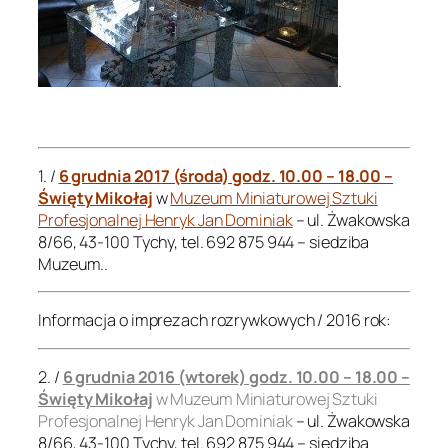
.
.
1. /
6 grudnia 2017 (środa) godz. 10.00 – 18.00 –
Święty Mikołaj
w
Muzeum Miniaturowej Sztuki
Profesjonalnej Henryk Jan Dominiak
– ul. Żwakowska
8/66, 43-100 Tychy, tel. 692 875 944 – siedziba
Muzeum..
Informacja o imprezach rozrywkowych / 2016 rok:
2. /
6 grudnia 2016 (wtorek) godz. 10.00 – 18.00 –
Święty Mikołaj
w Muzeum Miniaturowej Sztuki
Profesjonalnej Henryk Jan Dominiak
– ul. Żwakowska
8/66, 43-100 Tychy, tel. 692 875 944 – siedziba