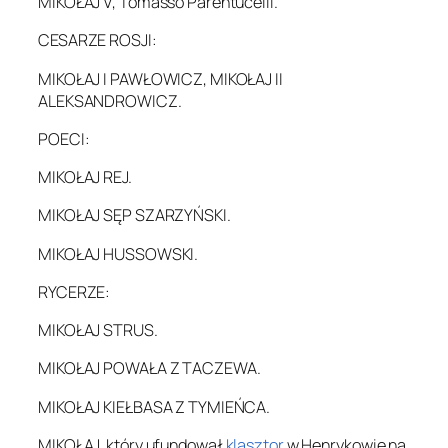
MIKOŁAJ V, Tomasso Parentucelli.
CESARZE ROSJI:
MIKOŁAJ I PAWŁOWICZ, MIKOŁAJ II
ALEKSANDROWICZ.
POECI:
MIKOŁAJ REJ.
MIKOŁAJ SĘP SZARZYŃSKI.
MIKOŁAJ HUSSOWSKI.
RYCERZE:
MIKOŁAJ STRUS.
MIKOŁAJ POWAŁA Z TACZEWA.
MIKOŁAJ KIEŁBASA Z TYMIEŃCA.
MIKOŁAJ, który ufundował
klasztor
w Henrykowie na