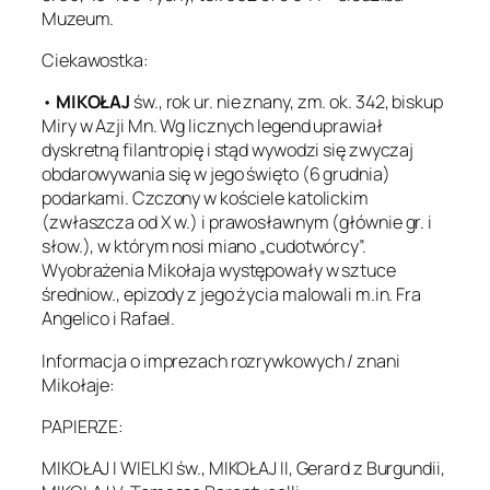
Muzeum.
Ciekawostka:
•
MIKOŁAJ
św., rok ur. nie znany, zm. ok. 342, biskup
Miry w Azji Mn. Wg licznych legend uprawiał
dyskretną filantropię i stąd wywodzi się zwyczaj
obdarowywania się w jego święto (6 grudnia)
podarkami. Czczony w kościele katolickim
(zwłaszcza od X w.) i prawosławnym (głównie gr. i
słow.), w którym nosi miano „cudotwórcy”.
Wyobrażenia Mikołaja występowały w sztuce
średniow., epizody z jego życia malowali m.in. Fra
Angelico i Rafael.
Informacja o imprezach rozrywkowych / znani
Mikołaje:
PAPIERZE:
MIKOŁAJ I WIELKI św., MIKOŁAJ II, Gerard z Burgundii,