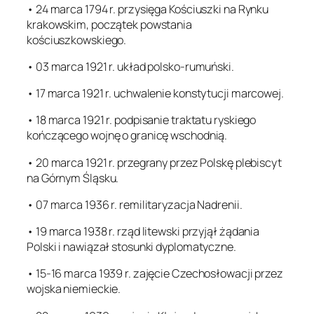
• 24 marca 1794 r. przysięga Kościuszki na Rynku
krakowskim, początek powstania
kościuszkowskiego.
• 03 marca 1921 r. układ polsko-rumuński.
• 17 marca 1921 r. uchwalenie konstytucji marcowej.
• 18 marca 1921 r. podpisanie traktatu ryskiego
kończącego wojnę o granicę wschodnią.
• 20 marca 1921 r. przegrany przez Polskę plebiscyt
na Górnym Śląsku.
• 07 marca 1936 r. remilitaryzacja Nadrenii.
• 19 marca 1938 r. rząd litewski przyjął żądania
Polski i nawiązał stosunki dyplomatyczne.
• 15-16 marca 1939 r. zajęcie Czechosłowacji przez
wojska niemieckie.