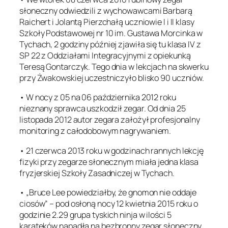
słoneczny odwiedzili z wychowawcami Barbarą
Raichert i Jolantą Pierzchałą uczniowie I i II klasy
Szkoły Podstawowej nr 10 im. Gustawa Morcinka w
Tychach, 2 godziny później zjawiła się tu klasa IV z
SP 22 z Oddziałami Integracyjnymi z opiekunką
Teresą Gontarczyk. Tego dnia w lekcjach na skwerku
przy Żwakowskiej uczestniczyło blisko 90 uczniów.
• W nocy z 05 na 06 października 2012 roku
nieznany sprawca uszkodził zegar. Od dnia 25
listopada 2012 autor zegara założył profesjonalny
monitoring z całodobowym nagrywaniem.
• 21 czerwca 2013 roku w godzinach rannych lekcję
fizyki przy zegarze słonecznym miała jedna klasa
fryzjerskiej Szkoły Zasadniczej w Tychach.
• „Bruce Lee powiedziałby, że gnomon nie oddaje
ciosów” – pod osłoną nocy 12 kwietnia 2015 roku o
godzinie 2.29 grupa tyskich ninja w ilości 5
karateków napadła na bezbronny zegar słoneczny