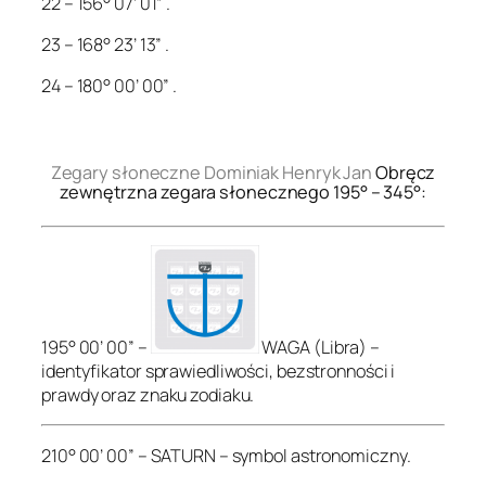
22 – 156° 07’ 01” .
23 – 168° 23’ 13” .
24 – 180° 00’ 00” .
.
Zegary słoneczne Dominiak Henryk Jan
Obręcz
zewnętrzna zegara słonecznego 195° – 345°:
195° 00’ 00” –
WAGA (Libra) –
identyfikator sprawiedliwości, bezstronności i
prawdy oraz znaku zodiaku.
210° 00’ 00” – SATURN – symbol astronomiczny.