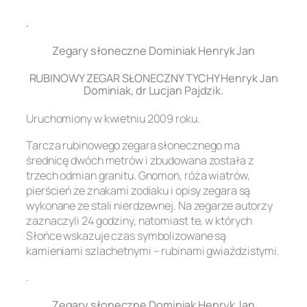
.
Zegary słoneczne Dominiak Henryk Jan
RUBINOWY ZEGAR SŁONECZNY TYCHY Henryk Jan
Dominiak, dr Lucjan Pajdzik.
Uruchomiony w kwietniu 2009 roku.
Tarcza rubinowego zegara słonecznego ma
średnicę dwóch metrów i zbudowana została z
trzech odmian granitu. Gnomon, róża wiatrów,
pierścień ze znakami zodiaku i opisy zegara są
wykonane ze stali nierdzewnej. Na zegarze autorzy
zaznaczyli 24 godziny, natomiast te, w których
Słońce wskazuje czas symbolizowane są
kamieniami szlachetnymi – rubinami gwiaździstymi.
.
Zegary słoneczne Dominiak Henryk Jan