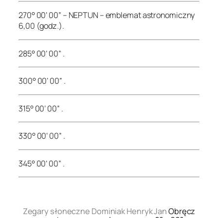
270° 00’ 00” – NEPTUN – emblemat astronomiczny
6,00 (godz.).
285° 00’ 00” .
300° 00’ 00” .
315° 00’ 00” .
330° 00’ 00” .
345° 00’ 00” .
.
Zegary słoneczne Dominiak Henryk Jan
Obręcz