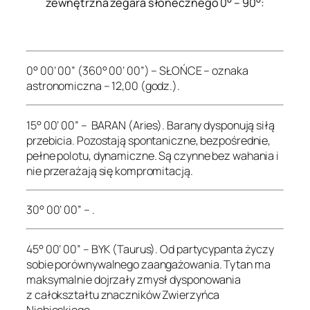
zewnętrzna zegara słonecznego 0° – 90°:
.
0° 00’ 00” (360° 00’ 00”) – SŁOŃCE – oznaka
astronomiczna – 12,00 (godz.).
15° 00’ 00” – BARAN (Aries). Barany dysponują siłą
przebicia. Pozostają spontaniczne, bezpośrednie,
pełne polotu, dynamiczne. Są czynne bez wahania i
nie przerażają się kompromitacją.
30° 00’ 00” – .
45° 00’ 00” – BYK (Taurus). Od partycypanta życzy
sobie porównywalnego zaangażowania. Tytan ma
maksymalnie dojrzały zmysł dysponowania
z całokształtu znaczników Zwierzyńca
Niebieskiego.