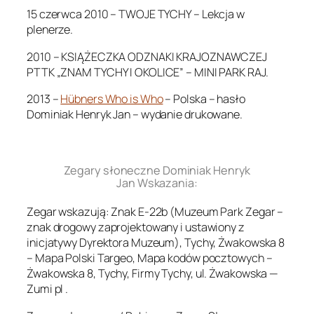
15 czerwca 2010 – TWOJE TYCHY – Lekcja w
plenerze.
2010 – KSIĄŻECZKA ODZNAKI KRAJOZNAWCZEJ
PTTK „ZNAM TYCHY I OKOLICE” – MINI PARK RAJ.
2013 –
Hübners Who is Who
– Polska – hasło
Dominiak Henryk Jan – wydanie drukowane.
.
Zegary słoneczne Dominiak Henryk
Jan Wskazania:
Zegar wskazują: Znak E-22b (Muzeum Park Zegar –
znak drogowy zaprojektowany i ustawiony z
inicjatywy Dyrektora Muzeum), Tychy, Żwakowska 8
– Mapa Polski Targeo, Mapa kodów pocztowych –
Żwakowska 8, Tychy, Firmy Tychy, ul. Żwakowska —
Zumi pl .