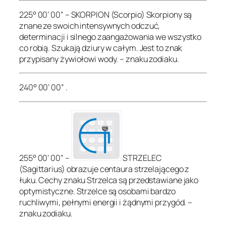
225° 00’ 00” – SKORPION (Scorpio) Skorpiony są
znane ze swoich intensywnych odczuć,
determinacji i silnego zaangażowania we wszystko
co robią. Szukają dziury w całym. Jest to znak
przypisany żywiołowi wody. – znaku zodiaku.
240° 00’ 00” .
255° 00’ 00” –
STRZELEC
(Sagittarius) obrazuje centaura strzelającego z
łuku. Cechy znaku Strzelca są przedstawiane jako
optymistyczne. Strzelce są osobami bardzo
ruchliwymi, pełnymi energii i żądnymi przygód. –
znaku zodiaku.