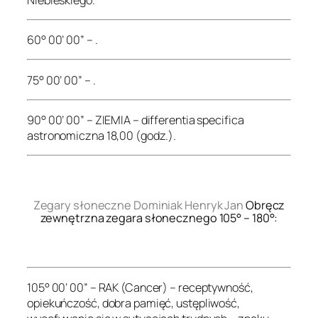
60° 00’ 00” – .
75° 00’ 00” – .
90° 00’ 00” – ZIEMIA – differentia specifica
astronomiczna 18,00 (godz.).
.
Zegary słoneczne Dominiak Henryk Jan
Obręcz
zewnętrzna zegara słonecznego 105° – 180°:
.
105° 00’ 00” – RAK (Cancer) – receptywność,
opiekuńczość, dobra pamięć, ustępliwość,