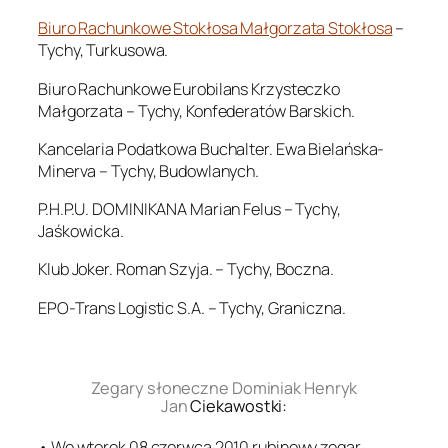
Biuro Rachunkowe Stokłosa Małgorzata Stokłosa
–
Tychy, Turkusowa.
Biuro Rachunkowe Eurobilans Krzysteczko
Małgorzata – Tychy, Konfederatów Barskich.
Kancelaria Podatkowa Buchalter. Ewa Bielańska-
Minerva – Tychy, Budowlanych.
P.H.P.U. DOMINIKANA Marian Felus – Tychy,
Jaśkowicka.
Klub Joker. Roman Szyja. – Tychy, Boczna.
EPO-Trans Logistic S.A. – Tychy, Graniczna.
.
Zegary słoneczne Dominiak Henryk
Jan
Ciekawostki:
• We wtorek 08 czerwca 2010 rubinowy zegar