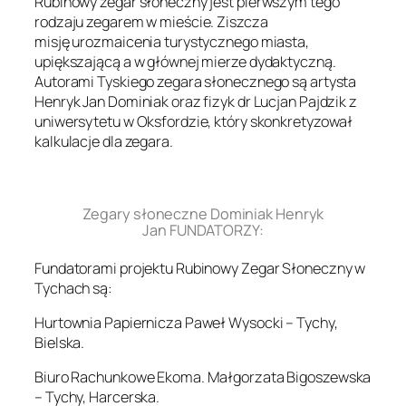
Rubinowy zegar słoneczny jest pierwszym tego
rodzaju zegarem w mieście. Ziszcza
misję urozmaicenia turystycznego miasta,
upiększającą a w głównej mierze dydaktyczną.
Autorami Tyskiego zegara słonecznego są artysta
Henryk Jan Dominiak oraz fizyk dr Lucjan Pajdzik z
uniwersytetu w Oksfordzie, który skonkretyzował
kalkulacje dla zegara.
.
Zegary słoneczne Dominiak Henryk
Jan FUNDATORZY:
Fundatorami projektu Rubinowy Zegar Słoneczny w
Tychach są:
Hurtownia Papiernicza Paweł Wysocki – Tychy,
Bielska.
Biuro Rachunkowe Ekoma. Małgorzata Bigoszewska
– Tychy, Harcerska.