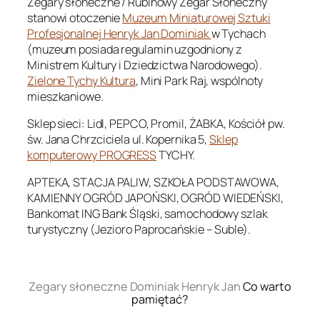
Zegary słoneczne / Rubinowy Zegar Słoneczny
stanowi otoczenie
Muzeum Miniaturowej Sztuki
Profesjonalnej Henryk Jan Dominiak
w Tychach
(muzeum posiada regulamin uzgodniony z
Ministrem Kultury i Dziedzictwa Narodowego).
Zielone Tychy Kultura
, Mini Park Raj, wspólnoty
mieszkaniowe.
Sklep sieci: Lidl, PEPCO, Promil, ŻABKA, Kościół pw.
św. Jana Chrzciciela ul. Kopernika 5,
Sklep
komputerowy PROGRESS
TYCHY.
APTEKA, STACJA PALIW, SZKOŁA PODSTAWOWA,
KAMIENNY OGRÓD JAPOŃSKI, OGRÓD WIEDEŃSKI,
Bankomat ING Bank Śląski, samochodowy szlak
turystyczny (Jezioro Paprocańskie – Suble).
.
Zegary słoneczne Dominiak Henryk Jan
Co warto
pamiętać?