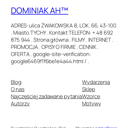
DOMINIAK AH™
ADRES: ulica ŻWAKOWSKA 8, LOK. 66, 43-100
. Miasto TYCHY . Kontakt TELEFON: + 48 692
875 944 . Strona główna . FILMY . INTERNET .
PROMOCJA . OPISY O FIRMIE . CENNIK .
OFERTA . google-site-verification:
google6469f1f6be1e4a44.html / .
Blog
Wydarzenia
O nas
Sklep
Najczęściej zadawane pytania
Wzorce
Autorzy
Motywy