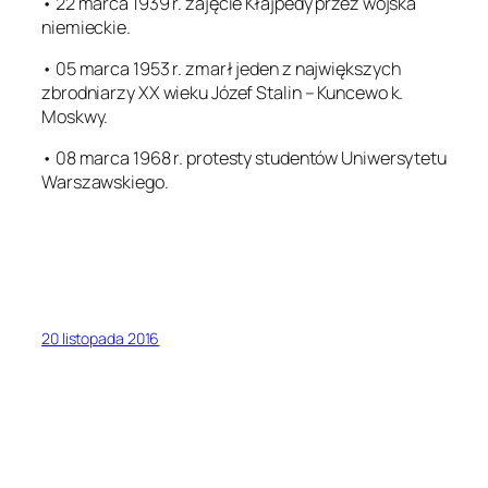
• 22 marca 1939 r. zajęcie Kłajpedy przez wojska
niemieckie.
• 05 marca 1953 r. zmarł jeden z największych
zbrodniarzy XX wieku Józef Stalin – Kuncewo k.
Moskwy.
• 08 marca 1968 r. protesty studentów Uniwersytetu
Warszawskiego.
20 listopada 2016