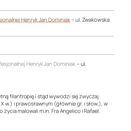
jonalnej Henryk Jan Dominiak
– ul. Żwakowska
esjonalnej Henryk Jan Dominiak
– ul.
etną filantropię i stąd wywodzi się zwyczaj
 w.) i prawosławnym (głównie gr. i słow.), w
ycia malowali m.in. Fra Angelico i Rafael.