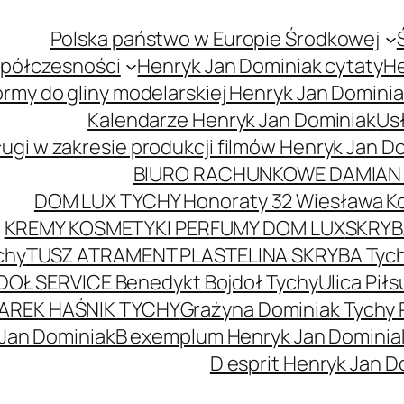
Polska państwo w Europie Środkowej
spółczesności
Henryk Jan Dominiak cytaty
He
ormy do gliny modelarskiej Henryk Jan Domini
Kalendarze Henryk Jan Dominiak
Usł
ugi w zakresie produkcji filmów Henryk Jan D
BIURO RACHUNKOWE DAMIAN 
DOM LUX TYCHY Honoraty 32 Wiesława K
KREMY KOSMETYKI PERFUMY DOM LUX
SKRYBA
chy
TUSZ ATRAMENT PLASTELINA SKRYBA Tyc
DOŁ SERVICE Benedykt Bojdoł Tychy
Ulica Pi
AREK HAŚNIK TYCHY
Grażyna Dominiak Tychy 
 Jan Dominiak
B exemplum Henryk Jan Dominia
D esprit Henryk Jan D