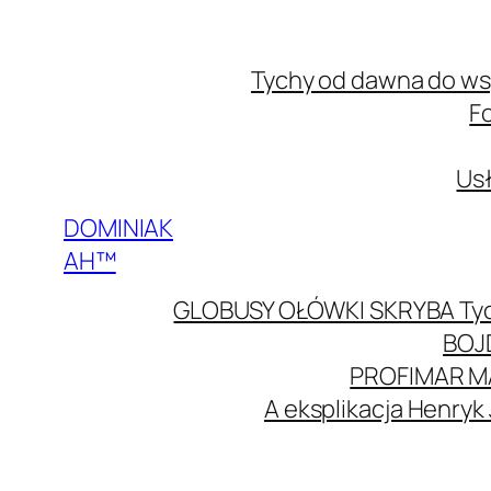
Przejdź
do
Tychy od dawna do w
treści
F
Usł
DOMINIAK
AH™
GLOBUSY OŁÓWKI SKRYBA Ty
BOJ
PROFIMAR M
A eksplikacja Henryk