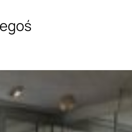
zegoś