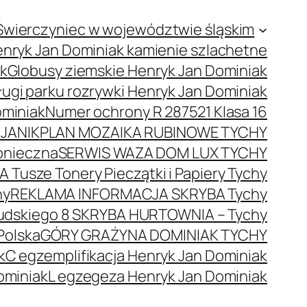
Świerczyniec w województwie śląskim
nryk Jan Dominiak kamienie szlachetne
ak
Globusy ziemskie Henryk Jan Dominiak
ugi parku rozrywki Henryk Jan Dominiak
ominiak
Numer ochrony R 287521 Klasa 16
JANIK
PLAN MOZAIKA RUBINOWE TYCHY
onieczna
SERWIS WAZA DOM LUX TYCHY
 Tusze Tonery Pieczątki i Papiery Tychy
hy
REKLAMA INFORMACJA SKRYBA Tychy
łsudskiego 8 SKRYBA HURTOWNIA – Tychy
Polska
GÓRY GRAŻYNA DOMINIAK TYCHY
k
C egzemplifikacja Henryk Jan Dominiak
ominiak
L egzegeza Henryk Jan Dominiak