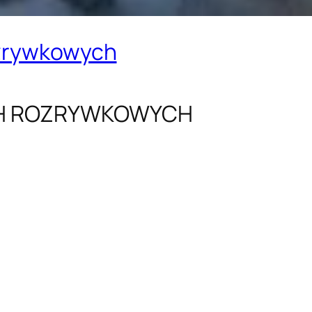
ozrywkowych
CH ROZRYWKOWYCH
: