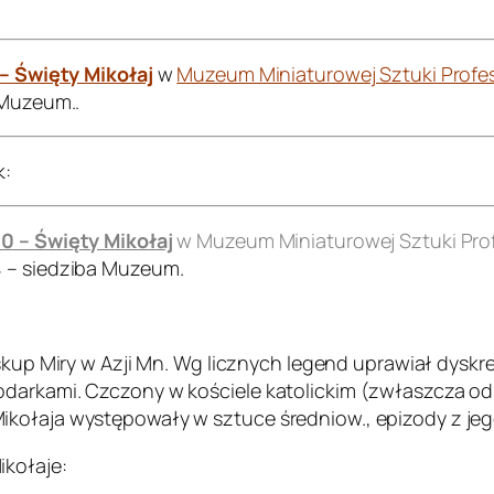
 – Święty Mikołaj
w
Muzeum Miniaturowej Sztuki Profes
 Muzeum..
k:
00 – Święty Mikołaj
w Muzeum Miniaturowej Sztuki Prof
4 – siedziba Muzeum.
biskup Miry w Azji Mn. Wg licznych legend uprawiał dyskr
darkami. Czczony w kościele katolickim (zwłaszcza od X
ołaja występowały w sztuce średniow., epizody z jego ż
ikołaje: