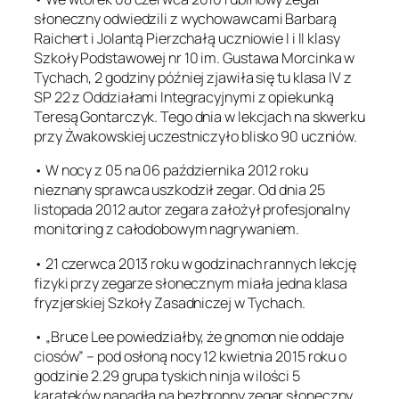
słoneczny odwiedzili z wychowawcami Barbarą
Raichert i Jolantą Pierzchałą uczniowie I i II klasy
Szkoły Podstawowej nr 10 im. Gustawa Morcinka w
Tychach, 2 godziny później zjawiła się tu klasa IV z
SP 22 z Oddziałami Integracyjnymi z opiekunką
Teresą Gontarczyk. Tego dnia w lekcjach na skwerku
przy Żwakowskiej uczestniczyło blisko 90 uczniów.
• W nocy z 05 na 06 października 2012 roku
nieznany sprawca uszkodził zegar. Od dnia 25
listopada 2012 autor zegara założył profesjonalny
monitoring z całodobowym nagrywaniem.
• 21 czerwca 2013 roku w godzinach rannych lekcję
fizyki przy zegarze słonecznym miała jedna klasa
fryzjerskiej Szkoły Zasadniczej w Tychach.
• „Bruce Lee powiedziałby, że gnomon nie oddaje
ciosów” – pod osłoną nocy 12 kwietnia 2015 roku o
godzinie 2.29 grupa tyskich ninja w ilości 5
karateków napadła na bezbronny zegar słoneczny