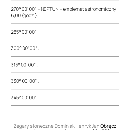
270° 00’ 00” – NEPTUN – emblemat astronomiczny
6,00 (godz.).
285° 00’ 00” .
300° 00’ 00” .
315° 00’ 00” .
330° 00’ 00” .
345° 00’ 00” .
.
Zegary słoneczne Dominiak Henryk Jan
Obręcz