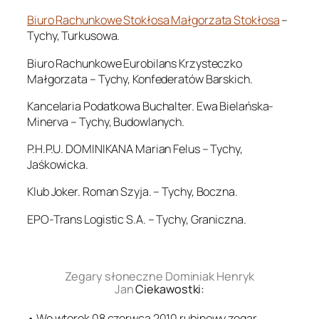
Biuro Rachunkowe Stokłosa Małgorzata Stokłosa
–
Tychy, Turkusowa.
Biuro Rachunkowe Eurobilans Krzysteczko
Małgorzata – Tychy, Konfederatów Barskich.
Kancelaria Podatkowa Buchalter. Ewa Bielańska-
Minerva – Tychy, Budowlanych.
P.H.P.U. DOMINIKANA Marian Felus – Tychy,
Jaśkowicka.
Klub Joker. Roman Szyja. – Tychy, Boczna.
EPO-Trans Logistic S.A. – Tychy, Graniczna.
.
Zegary słoneczne Dominiak Henryk
Jan
Ciekawostki:
• We wtorek 08 czerwca 2010 rubinowy zegar