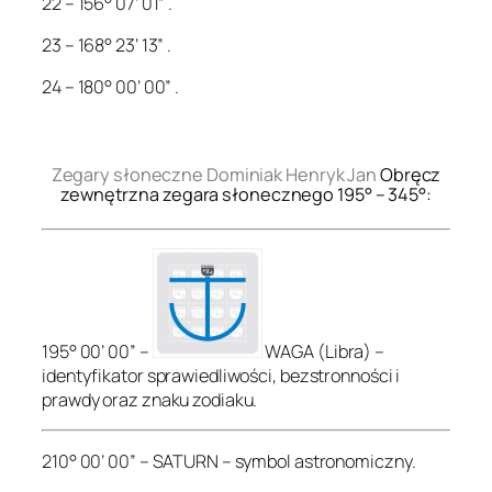
22 – 156° 07’ 01” .
23 – 168° 23’ 13” .
24 – 180° 00’ 00” .
.
Zegary słoneczne Dominiak Henryk Jan
Obręcz
zewnętrzna zegara słonecznego 195° – 345°:
195° 00’ 00” –
WAGA (Libra) –
identyfikator sprawiedliwości, bezstronności i
prawdy oraz znaku zodiaku.
210° 00’ 00” – SATURN – symbol astronomiczny.