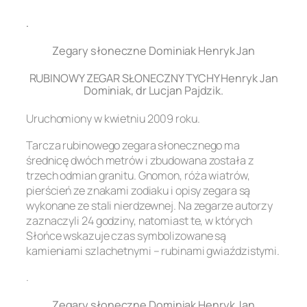
.
Zegary słoneczne Dominiak Henryk Jan
RUBINOWY ZEGAR SŁONECZNY TYCHY Henryk Jan
Dominiak, dr Lucjan Pajdzik.
Uruchomiony w kwietniu 2009 roku.
Tarcza rubinowego zegara słonecznego ma
średnicę dwóch metrów i zbudowana została z
trzech odmian granitu. Gnomon, róża wiatrów,
pierścień ze znakami zodiaku i opisy zegara są
wykonane ze stali nierdzewnej. Na zegarze autorzy
zaznaczyli 24 godziny, natomiast te, w których
Słońce wskazuje czas symbolizowane są
kamieniami szlachetnymi – rubinami gwiaździstymi.
.
Zegary słoneczne Dominiak Henryk Jan