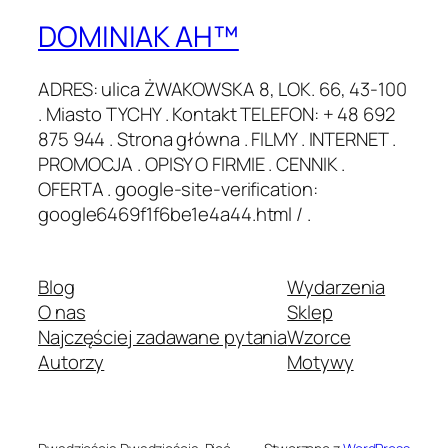
DOMINIAK AH™
ADRES: ulica ŻWAKOWSKA 8, LOK. 66, 43-100
. Miasto TYCHY . Kontakt TELEFON: + 48 692
875 944 . Strona główna . FILMY . INTERNET .
PROMOCJA . OPISY O FIRMIE . CENNIK .
OFERTA . google-site-verification:
google6469f1f6be1e4a44.html / .
Blog
Wydarzenia
O nas
Sklep
Najczęściej zadawane pytania
Wzorce
Autorzy
Motywy