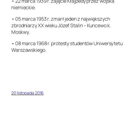
• 22 marca 1939 r. zajęcie Kłajpedy przez wojska
niemieckie.
• 05 marca 1953 r. zmarł jeden z największych
zbrodniarzy XX wieku Józef Stalin – Kuncewo k.
Moskwy.
• 08 marca 1968 r. protesty studentów Uniwersytetu
Warszawskiego.
20 listopada 2016