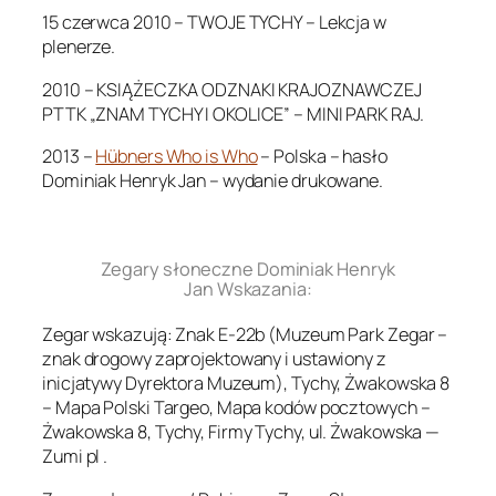
15 czerwca 2010 – TWOJE TYCHY – Lekcja w
plenerze.
2010 – KSIĄŻECZKA ODZNAKI KRAJOZNAWCZEJ
PTTK „ZNAM TYCHY I OKOLICE” – MINI PARK RAJ.
2013 –
Hübners Who is Who
– Polska – hasło
Dominiak Henryk Jan – wydanie drukowane.
.
Zegary słoneczne Dominiak Henryk
Jan Wskazania:
Zegar wskazują: Znak E-22b (Muzeum Park Zegar –
znak drogowy zaprojektowany i ustawiony z
inicjatywy Dyrektora Muzeum), Tychy, Żwakowska 8
– Mapa Polski Targeo, Mapa kodów pocztowych –
Żwakowska 8, Tychy, Firmy Tychy, ul. Żwakowska —
Zumi pl .