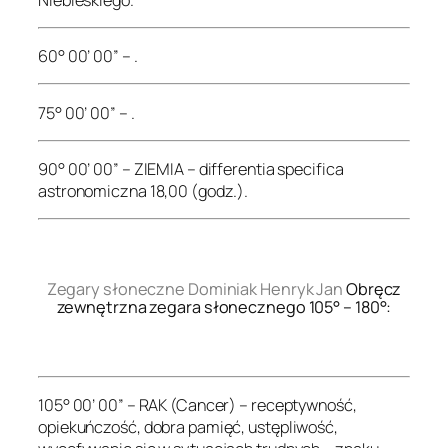
60° 00’ 00” – .
75° 00’ 00” – .
90° 00’ 00” – ZIEMIA – differentia specifica
astronomiczna 18,00 (godz.).
.
Zegary słoneczne Dominiak Henryk Jan
Obręcz
zewnętrzna zegara słonecznego 105° – 180°:
.
105° 00’ 00” – RAK (Cancer) – receptywność,
opiekuńczość, dobra pamięć, ustępliwość,