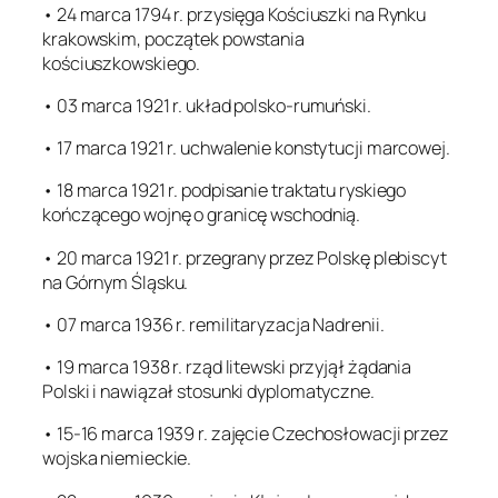
• 24 marca 1794 r. przysięga Kościuszki na Rynku
krakowskim, początek powstania
kościuszkowskiego.
• 03 marca 1921 r. układ polsko-rumuński.
• 17 marca 1921 r. uchwalenie konstytucji marcowej.
• 18 marca 1921 r. podpisanie traktatu ryskiego
kończącego wojnę o granicę wschodnią.
• 20 marca 1921 r. przegrany przez Polskę plebiscyt
na Górnym Śląsku.
• 07 marca 1936 r. remilitaryzacja Nadrenii.
• 19 marca 1938 r. rząd litewski przyjął żądania
Polski i nawiązał stosunki dyplomatyczne.
• 15-16 marca 1939 r. zajęcie Czechosłowacji przez
wojska niemieckie.