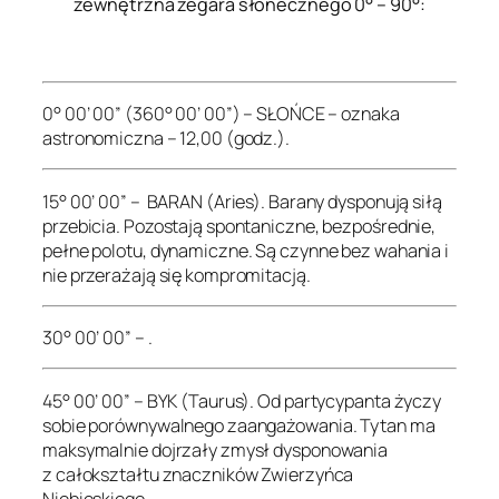
zewnętrzna zegara słonecznego 0° – 90°:
.
0° 00’ 00” (360° 00’ 00”) – SŁOŃCE – oznaka
astronomiczna – 12,00 (godz.).
15° 00’ 00” – BARAN (Aries). Barany dysponują siłą
przebicia. Pozostają spontaniczne, bezpośrednie,
pełne polotu, dynamiczne. Są czynne bez wahania i
nie przerażają się kompromitacją.
30° 00’ 00” – .
45° 00’ 00” – BYK (Taurus). Od partycypanta życzy
sobie porównywalnego zaangażowania. Tytan ma
maksymalnie dojrzały zmysł dysponowania
z całokształtu znaczników Zwierzyńca
Niebieskiego.