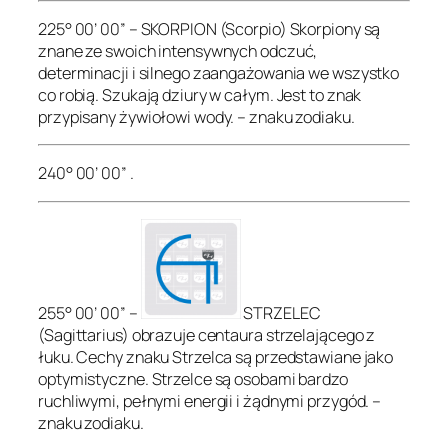
225° 00’ 00” – SKORPION (Scorpio) Skorpiony są
znane ze swoich intensywnych odczuć,
determinacji i silnego zaangażowania we wszystko
co robią. Szukają dziury w całym. Jest to znak
przypisany żywiołowi wody. – znaku zodiaku.
240° 00’ 00” .
255° 00’ 00” –
STRZELEC
(Sagittarius) obrazuje centaura strzelającego z
łuku. Cechy znaku Strzelca są przedstawiane jako
optymistyczne. Strzelce są osobami bardzo
ruchliwymi, pełnymi energii i żądnymi przygód. –
znaku zodiaku.