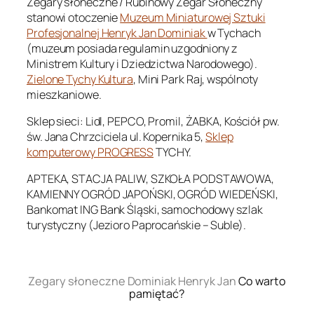
Zegary słoneczne / Rubinowy Zegar Słoneczny
stanowi otoczenie
Muzeum Miniaturowej Sztuki
Profesjonalnej Henryk Jan Dominiak
w Tychach
(muzeum posiada regulamin uzgodniony z
Ministrem Kultury i Dziedzictwa Narodowego).
Zielone Tychy Kultura
, Mini Park Raj, wspólnoty
mieszkaniowe.
Sklep sieci: Lidl, PEPCO, Promil, ŻABKA, Kościół pw.
św. Jana Chrzciciela ul. Kopernika 5,
Sklep
komputerowy PROGRESS
TYCHY.
APTEKA, STACJA PALIW, SZKOŁA PODSTAWOWA,
KAMIENNY OGRÓD JAPOŃSKI, OGRÓD WIEDEŃSKI,
Bankomat ING Bank Śląski, samochodowy szlak
turystyczny (Jezioro Paprocańskie – Suble).
.
Zegary słoneczne Dominiak Henryk Jan
Co warto
pamiętać?