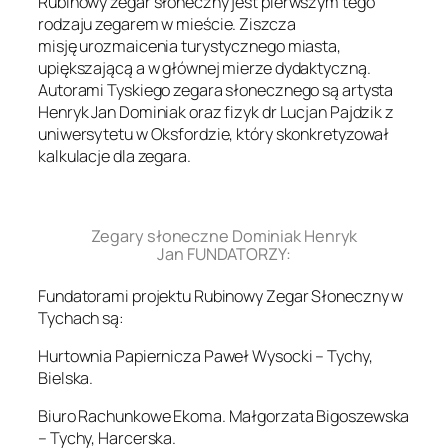
Rubinowy zegar słoneczny jest pierwszym tego
rodzaju zegarem w mieście. Ziszcza
misję urozmaicenia turystycznego miasta,
upiększającą a w głównej mierze dydaktyczną.
Autorami Tyskiego zegara słonecznego są artysta
Henryk Jan Dominiak oraz fizyk dr Lucjan Pajdzik z
uniwersytetu w Oksfordzie, który skonkretyzował
kalkulacje dla zegara.
.
Zegary słoneczne Dominiak Henryk
Jan FUNDATORZY:
Fundatorami projektu Rubinowy Zegar Słoneczny w
Tychach są:
Hurtownia Papiernicza Paweł Wysocki – Tychy,
Bielska.
Biuro Rachunkowe Ekoma. Małgorzata Bigoszewska
– Tychy, Harcerska.