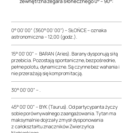
zewnętrzna zegara słonecznego 0° – 90°:
.
0° 00’ 00” (360° 00’ 00”) – SŁOŃCE – oznaka
astronomiczna – 12,00 (godz.).
15° 00’ 00” – BARAN (Aries). Barany dysponują siłą
przebicia. Pozostają spontaniczne, bezpośrednie,
pełne polotu, dynamiczne. Są czynne bez wahania i
nie przerażają się kompromitacją.
30° 00’ 00” – .
45° 00’ 00” – BYK (Taurus). Od partycypanta życzy
sobie porównywalnego zaangażowania. Tytan ma
maksymalnie dojrzały zmysł dysponowania
z całokształtu znaczników Zwierzyńca
Niebieskiego.