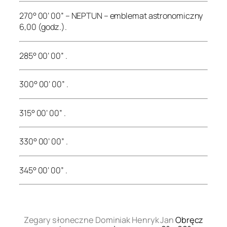
270° 00’ 00” – NEPTUN – emblemat astronomiczny
6,00 (godz.).
285° 00’ 00” .
300° 00’ 00” .
315° 00’ 00” .
330° 00’ 00” .
345° 00’ 00” .
.
Zegary słoneczne Dominiak Henryk Jan
Obręcz