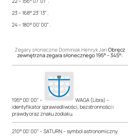
22 – 156° 07’ 01” .
23 – 168° 23’ 13” .
24 – 180° 00’ 00” .
.
Zegary słoneczne Dominiak Henryk Jan
Obręcz
zewnętrzna zegara słonecznego 195° – 345°:
195° 00’ 00” –
WAGA (Libra) –
identyfikator sprawiedliwości, bezstronności i
prawdy oraz znaku zodiaku.
210° 00’ 00” – SATURN – symbol astronomiczny.