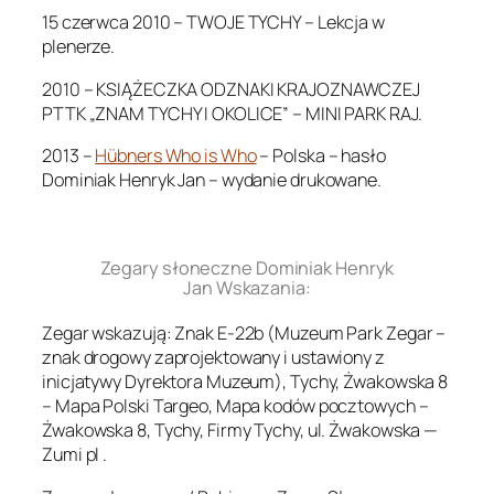
15 czerwca 2010 – TWOJE TYCHY – Lekcja w
plenerze.
2010 – KSIĄŻECZKA ODZNAKI KRAJOZNAWCZEJ
PTTK „ZNAM TYCHY I OKOLICE” – MINI PARK RAJ.
2013 –
Hübners Who is Who
– Polska – hasło
Dominiak Henryk Jan – wydanie drukowane.
.
Zegary słoneczne Dominiak Henryk
Jan Wskazania:
Zegar wskazują: Znak E-22b (Muzeum Park Zegar –
znak drogowy zaprojektowany i ustawiony z
inicjatywy Dyrektora Muzeum), Tychy, Żwakowska 8
– Mapa Polski Targeo, Mapa kodów pocztowych –
Żwakowska 8, Tychy, Firmy Tychy, ul. Żwakowska —
Zumi pl .