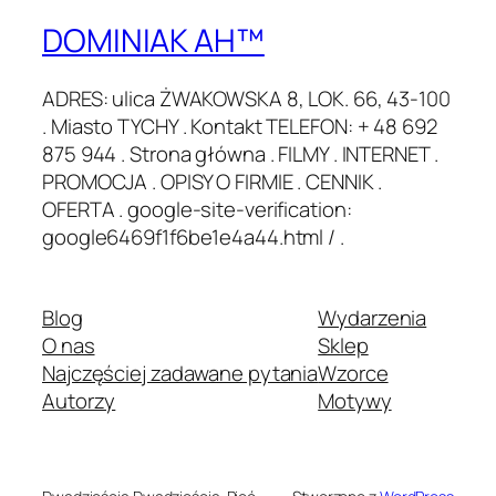
DOMINIAK AH™
ADRES: ulica ŻWAKOWSKA 8, LOK. 66, 43-100
. Miasto TYCHY . Kontakt TELEFON: + 48 692
875 944 . Strona główna . FILMY . INTERNET .
PROMOCJA . OPISY O FIRMIE . CENNIK .
OFERTA . google-site-verification:
google6469f1f6be1e4a44.html / .
Blog
Wydarzenia
O nas
Sklep
Najczęściej zadawane pytania
Wzorce
Autorzy
Motywy