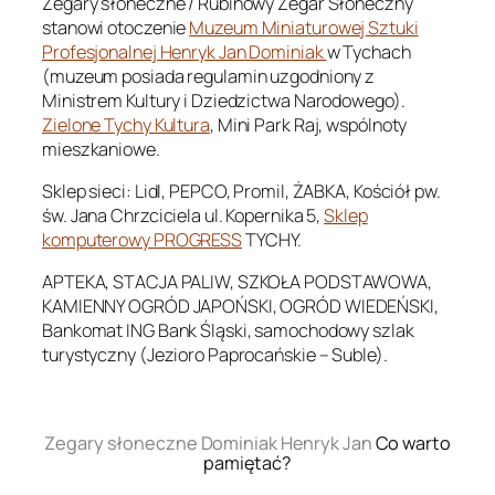
Zegary słoneczne / Rubinowy Zegar Słoneczny
stanowi otoczenie
Muzeum Miniaturowej Sztuki
Profesjonalnej Henryk Jan Dominiak
w Tychach
(muzeum posiada regulamin uzgodniony z
Ministrem Kultury i Dziedzictwa Narodowego).
Zielone Tychy Kultura
, Mini Park Raj, wspólnoty
mieszkaniowe.
Sklep sieci: Lidl, PEPCO, Promil, ŻABKA, Kościół pw.
św. Jana Chrzciciela ul. Kopernika 5,
Sklep
komputerowy PROGRESS
TYCHY.
APTEKA, STACJA PALIW, SZKOŁA PODSTAWOWA,
KAMIENNY OGRÓD JAPOŃSKI, OGRÓD WIEDEŃSKI,
Bankomat ING Bank Śląski, samochodowy szlak
turystyczny (Jezioro Paprocańskie – Suble).
.
Zegary słoneczne Dominiak Henryk Jan
Co warto
pamiętać?