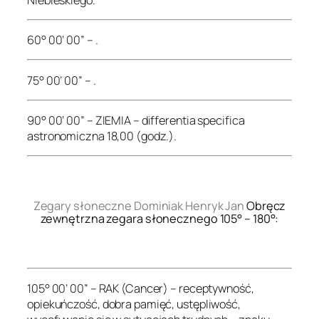
60° 00’ 00” – .
75° 00’ 00” – .
90° 00’ 00” – ZIEMIA – differentia specifica
astronomiczna 18,00 (godz.).
.
Zegary słoneczne Dominiak Henryk Jan
Obręcz
zewnętrzna zegara słonecznego 105° – 180°:
.
105° 00’ 00” – RAK (Cancer) – receptywność,
opiekuńczość, dobra pamięć, ustępliwość,