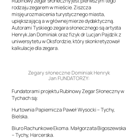
Rubinowy zegar słoneczny jest pierwszym tego
rodzaju zegarem w mieście. Ziszcza
misję urozmaicenia turystycznego miasta,
upiększającą a w głównej mierze dydaktyczną.
Autorami Tyskiego zegara słonecznego są artysta
Henryk Jan Dominiak oraz fizyk dr Lucjan Pajdzik z
uniwersytetu w Oksfordzie, który skonkretyzował
kalkulacje dla zegara.
.
Zegary słoneczne Dominiak Henryk
Jan FUNDATORZY:
Fundatorami projektu Rubinowy Zegar Słoneczny w
Tychach są:
Hurtownia Papiernicza Paweł Wysocki – Tychy,
Bielska.
Biuro Rachunkowe Ekoma. Małgorzata Bigoszewska
– Tychy, Harcerska.