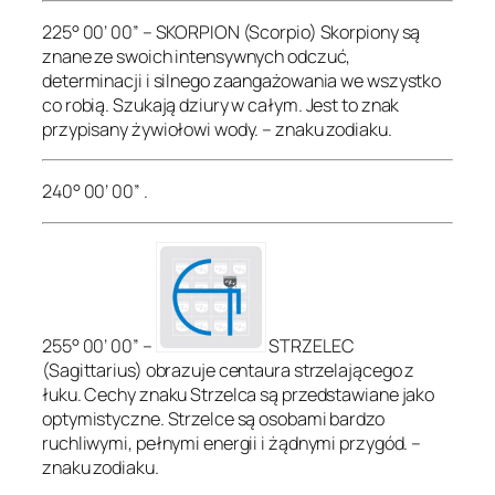
225° 00’ 00” – SKORPION (Scorpio) Skorpiony są
znane ze swoich intensywnych odczuć,
determinacji i silnego zaangażowania we wszystko
co robią. Szukają dziury w całym. Jest to znak
przypisany żywiołowi wody. – znaku zodiaku.
240° 00’ 00” .
255° 00’ 00” –
STRZELEC
(Sagittarius) obrazuje centaura strzelającego z
łuku. Cechy znaku Strzelca są przedstawiane jako
optymistyczne. Strzelce są osobami bardzo
ruchliwymi, pełnymi energii i żądnymi przygód. –
znaku zodiaku.