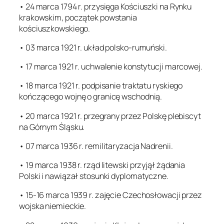
• 24 marca 1794 r. przysięga Kościuszki na Rynku
krakowskim, początek powstania
kościuszkowskiego.
• 03 marca 1921 r. układ polsko-rumuński.
• 17 marca 1921 r. uchwalenie konstytucji marcowej.
• 18 marca 1921 r. podpisanie traktatu ryskiego
kończącego wojnę o granicę wschodnią.
• 20 marca 1921 r. przegrany przez Polskę plebiscyt
na Górnym Śląsku.
• 07 marca 1936 r. remilitaryzacja Nadrenii.
• 19 marca 1938 r. rząd litewski przyjął żądania
Polski i nawiązał stosunki dyplomatyczne.
• 15-16 marca 1939 r. zajęcie Czechosłowacji przez
wojska niemieckie.