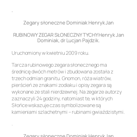
.
Zegary słoneczne Dominiak Henryk Jan
RUBINOWY ZEGAR SŁONECZNY TYCHY Henryk Jan
Dominiak, dr Lucjan Pajdzik.
Uruchomiony w kwietniu 2009 roku.
Tarcza rubinowego zegara słonecznego ma
średnicę dwóch metrów i zbudowana została z
trzech odmian granitu. Gnomon, róża wiatrów,
pierścień ze znakami zodiaku i opisy zegara są
wykonane ze stali nierdzewnej. Na zegarze autorzy
zaznaczyli 24 godziny, natomiast te, w których
Słońce wskazuje czas symbolizowane są
kamieniami szlachetnymi – rubinami gwiaździstymi.
.
Zegary słoneczne Dominiak Henryk Jan