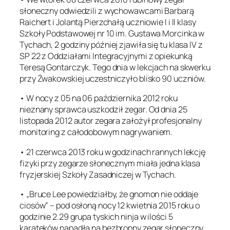
słoneczny odwiedzili z wychowawcami Barbarą
Raichert i Jolantą Pierzchałą uczniowie I i II klasy
Szkoły Podstawowej nr 10 im. Gustawa Morcinka w
Tychach, 2 godziny później zjawiła się tu klasa IV z
SP 22 z Oddziałami Integracyjnymi z opiekunką
Teresą Gontarczyk. Tego dnia w lekcjach na skwerku
przy Żwakowskiej uczestniczyło blisko 90 uczniów.
• W nocy z 05 na 06 października 2012 roku
nieznany sprawca uszkodził zegar. Od dnia 25
listopada 2012 autor zegara założył profesjonalny
monitoring z całodobowym nagrywaniem.
• 21 czerwca 2013 roku w godzinach rannych lekcję
fizyki przy zegarze słonecznym miała jedna klasa
fryzjerskiej Szkoły Zasadniczej w Tychach.
• „Bruce Lee powiedziałby, że gnomon nie oddaje
ciosów” – pod osłoną nocy 12 kwietnia 2015 roku o
godzinie 2.29 grupa tyskich ninja w ilości 5
karateków napadła na bezbronny zegar słoneczny