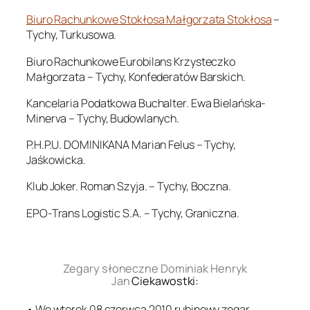
Biuro Rachunkowe Stokłosa Małgorzata Stokłosa
–
Tychy, Turkusowa.
Biuro Rachunkowe Eurobilans Krzysteczko
Małgorzata – Tychy, Konfederatów Barskich.
Kancelaria Podatkowa Buchalter. Ewa Bielańska-
Minerva – Tychy, Budowlanych.
P.H.P.U. DOMINIKANA Marian Felus – Tychy,
Jaśkowicka.
Klub Joker. Roman Szyja. – Tychy, Boczna.
EPO-Trans Logistic S.A. – Tychy, Graniczna.
.
Zegary słoneczne Dominiak Henryk
Jan
Ciekawostki:
• We wtorek 08 czerwca 2010 rubinowy zegar