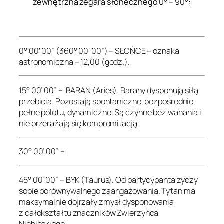
zewnętrzna zegara słonecznego 0° – 90°:
.
0° 00’ 00” (360° 00’ 00”) – SŁOŃCE – oznaka
astronomiczna – 12,00 (godz.).
15° 00’ 00” – BARAN (Aries). Barany dysponują siłą
przebicia. Pozostają spontaniczne, bezpośrednie,
pełne polotu, dynamiczne. Są czynne bez wahania i
nie przerażają się kompromitacją.
30° 00’ 00” – .
45° 00’ 00” – BYK (Taurus). Od partycypanta życzy
sobie porównywalnego zaangażowania. Tytan ma
maksymalnie dojrzały zmysł dysponowania
z całokształtu znaczników Zwierzyńca
Niebieskiego.