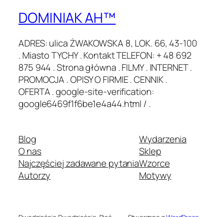
DOMINIAK AH™
ADRES: ulica ŻWAKOWSKA 8, LOK. 66, 43-100
. Miasto TYCHY . Kontakt TELEFON: + 48 692
875 944 . Strona główna . FILMY . INTERNET .
PROMOCJA . OPISY O FIRMIE . CENNIK .
OFERTA . google-site-verification:
google6469f1f6be1e4a44.html / .
Blog
Wydarzenia
O nas
Sklep
Najczęściej zadawane pytania
Wzorce
Autorzy
Motywy