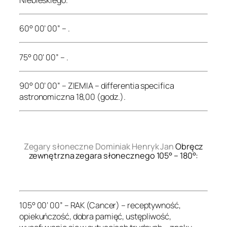
60° 00’ 00” – .
75° 00’ 00” – .
90° 00’ 00” – ZIEMIA – differentia specifica
astronomiczna 18,00 (godz.).
.
Zegary słoneczne Dominiak Henryk Jan
Obręcz
zewnętrzna zegara słonecznego 105° – 180°:
.
105° 00’ 00” – RAK (Cancer) – receptywność,
opiekuńczość, dobra pamięć, ustępliwość,