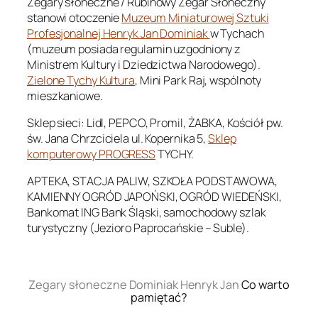
Zegary słoneczne / Rubinowy Zegar Słoneczny
stanowi otoczenie
Muzeum Miniaturowej Sztuki
Profesjonalnej Henryk Jan Dominiak
w Tychach
(muzeum posiada regulamin uzgodniony z
Ministrem Kultury i Dziedzictwa Narodowego).
Zielone Tychy Kultura
, Mini Park Raj, wspólnoty
mieszkaniowe.
Sklep sieci: Lidl, PEPCO, Promil, ŻABKA, Kościół pw.
św. Jana Chrzciciela ul. Kopernika 5,
Sklep
komputerowy PROGRESS
TYCHY.
APTEKA, STACJA PALIW, SZKOŁA PODSTAWOWA,
KAMIENNY OGRÓD JAPOŃSKI, OGRÓD WIEDEŃSKI,
Bankomat ING Bank Śląski, samochodowy szlak
turystyczny (Jezioro Paprocańskie – Suble).
.
Zegary słoneczne Dominiak Henryk Jan
Co warto
pamiętać?