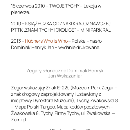
15 czerwca 2010 – TWOJE TYCHY – Lekcja w
plenerze.
2010 – KSIĄŻECZKA ODZNAKI KRAJOZNAWCZEJ
PTTK „ZNAM TYCHY I OKOLICE” – MINI PARK RAJ.
2013 –
Hübners Who is Who
– Polska – hasło
Dominiak Henryk Jan – wydanie drukowane.
.
Zegary słoneczne Dominiak Henryk
Jan Wskazania:
Zegar wskazują: Znak E-22b (Muzeum Park Zegar –
znak drogowy zaprojektowany i ustawiony z
inicjatywy Dyrektora Muzeum), Tychy, Żwakowska 8
– Mapa Polski Targeo, Mapa kodów pocztowych –
Żwakowska 8, Tychy, Firmy Tychy, ul. Żwakowska —
Zumi pl .