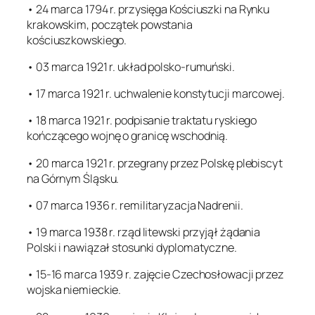
• 24 marca 1794 r. przysięga Kościuszki na Rynku
krakowskim, początek powstania
kościuszkowskiego.
• 03 marca 1921 r. układ polsko-rumuński.
• 17 marca 1921 r. uchwalenie konstytucji marcowej.
• 18 marca 1921 r. podpisanie traktatu ryskiego
kończącego wojnę o granicę wschodnią.
• 20 marca 1921 r. przegrany przez Polskę plebiscyt
na Górnym Śląsku.
• 07 marca 1936 r. remilitaryzacja Nadrenii.
• 19 marca 1938 r. rząd litewski przyjął żądania
Polski i nawiązał stosunki dyplomatyczne.
• 15-16 marca 1939 r. zajęcie Czechosłowacji przez
wojska niemieckie.