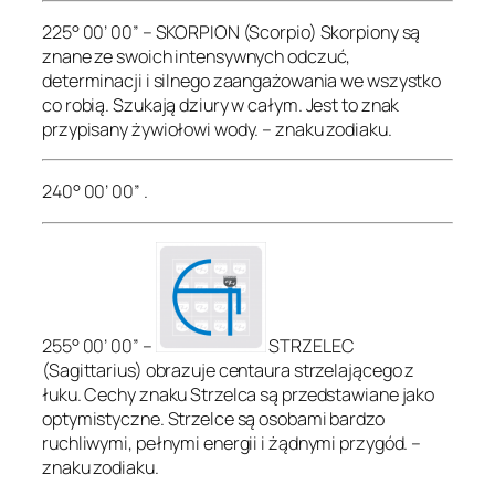
225° 00’ 00” – SKORPION (Scorpio) Skorpiony są
znane ze swoich intensywnych odczuć,
determinacji i silnego zaangażowania we wszystko
co robią. Szukają dziury w całym. Jest to znak
przypisany żywiołowi wody. – znaku zodiaku.
240° 00’ 00” .
255° 00’ 00” –
STRZELEC
(Sagittarius) obrazuje centaura strzelającego z
łuku. Cechy znaku Strzelca są przedstawiane jako
optymistyczne. Strzelce są osobami bardzo
ruchliwymi, pełnymi energii i żądnymi przygód. –
znaku zodiaku.