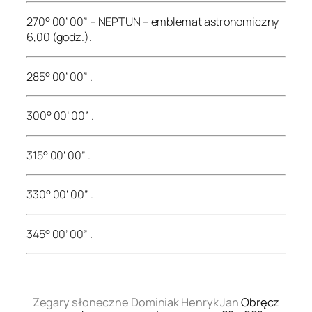
270° 00’ 00” – NEPTUN – emblemat astronomiczny
6,00 (godz.).
285° 00’ 00” .
300° 00’ 00” .
315° 00’ 00” .
330° 00’ 00” .
345° 00’ 00” .
.
Zegary słoneczne Dominiak Henryk Jan
Obręcz