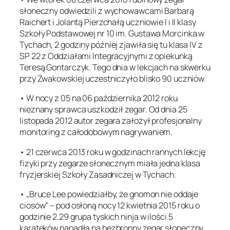
słoneczny odwiedzili z wychowawcami Barbarą
Raichert i Jolantą Pierzchałą uczniowie I i II klasy
Szkoły Podstawowej nr 10 im. Gustawa Morcinka w
Tychach, 2 godziny później zjawiła się tu klasa IV z
SP 22 z Oddziałami Integracyjnymi z opiekunką
Teresą Gontarczyk. Tego dnia w lekcjach na skwerku
przy Żwakowskiej uczestniczyło blisko 90 uczniów.
• W nocy z 05 na 06 października 2012 roku
nieznany sprawca uszkodził zegar. Od dnia 25
listopada 2012 autor zegara założył profesjonalny
monitoring z całodobowym nagrywaniem.
• 21 czerwca 2013 roku w godzinach rannych lekcję
fizyki przy zegarze słonecznym miała jedna klasa
fryzjerskiej Szkoły Zasadniczej w Tychach.
• „Bruce Lee powiedziałby, że gnomon nie oddaje
ciosów” – pod osłoną nocy 12 kwietnia 2015 roku o
godzinie 2.29 grupa tyskich ninja w ilości 5
karateków napadła na bezbronny zegar słoneczny