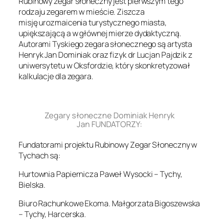
Rubinowy zegar słoneczny jest pierwszym tego
rodzaju zegarem w mieście. Ziszcza
misję urozmaicenia turystycznego miasta,
upiększającą a w głównej mierze dydaktyczną.
Autorami Tyskiego zegara słonecznego są artysta
Henryk Jan Dominiak oraz fizyk dr Lucjan Pajdzik z
uniwersytetu w Oksfordzie, który skonkretyzował
kalkulacje dla zegara.
.
Zegary słoneczne Dominiak Henryk
Jan FUNDATORZY:
Fundatorami projektu Rubinowy Zegar Słoneczny w
Tychach są:
Hurtownia Papiernicza Paweł Wysocki – Tychy,
Bielska.
Biuro Rachunkowe Ekoma. Małgorzata Bigoszewska
– Tychy, Harcerska.