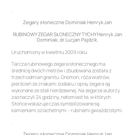
.
Zegary słoneczne Dominiak Henryk Jan
RUBINOWY ZEGAR SŁONECZNY TYCHY Henryk Jan
Dominiak, dr Lucjan Pajdzik.
Uruchomiony w kwietniu 2009 roku.
Tarcza rubinowego zegara słonecznego ma
średnicę dwóch metrów i zbudowana została z
trzech odmian granitu. Gnomon, róża wiatrów,
pierścień ze znakami zodiaku i opisy zegara są
wykonane ze stali nierdzewnej. Na zegarze autorzy
zaznaczyli 24 godziny, natomiast te, w których
Słońce wskazuje czas symbolizowane są
kamieniami szlachetnymi – rubinami gwiaździstymi.
.
Zegary słoneczne Dominiak Henryk Jan