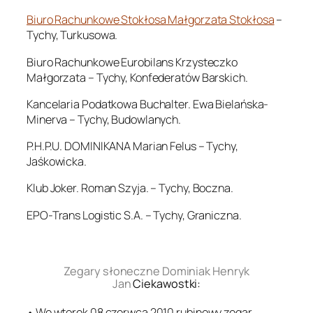
Biuro Rachunkowe Stokłosa Małgorzata Stokłosa
–
Tychy, Turkusowa.
Biuro Rachunkowe Eurobilans Krzysteczko
Małgorzata – Tychy, Konfederatów Barskich.
Kancelaria Podatkowa Buchalter. Ewa Bielańska-
Minerva – Tychy, Budowlanych.
P.H.P.U. DOMINIKANA Marian Felus – Tychy,
Jaśkowicka.
Klub Joker. Roman Szyja. – Tychy, Boczna.
EPO-Trans Logistic S.A. – Tychy, Graniczna.
.
Zegary słoneczne Dominiak Henryk
Jan
Ciekawostki:
• We wtorek 08 czerwca 2010 rubinowy zegar