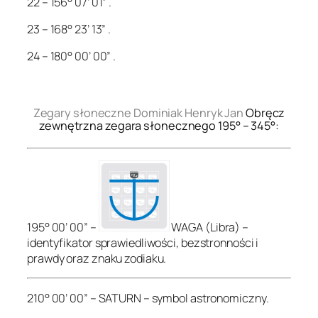
22 – 156° 07’ 01” .
23 – 168° 23’ 13” .
24 – 180° 00’ 00” .
.
Zegary słoneczne Dominiak Henryk Jan
Obręcz
zewnętrzna zegara słonecznego 195° – 345°:
195° 00’ 00” –
WAGA (Libra) –
identyfikator sprawiedliwości, bezstronności i
prawdy oraz znaku zodiaku.
210° 00’ 00” – SATURN – symbol astronomiczny.