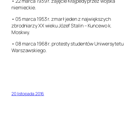
• 22 marca 1939 r. zajęcie Kłajpedy przez wojska
niemieckie.
• 05 marca 1953 r. zmarł jeden z największych
zbrodniarzy XX wieku Józef Stalin – Kuncewo k.
Moskwy.
• 08 marca 1968 r. protesty studentów Uniwersytetu
Warszawskiego.
20 listopada 2016