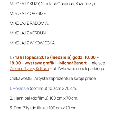
MIKOŁAJ Z KUZY, Nicolaus Cusanus, Kuzańczyk.
MIKOŁAJ Z ORESME.
MIKOŁAJ Z RADOMIA.
MIKOŁAJ Z VERDUN.
MIKOŁAJ Z WIKOWIECKA.
1. /
13 listopada 2016 (niedziela) godz. 10.00 –
18.00 – wystawa grafiki – Michał Banert
– miejsce
Zielone Tychy Kultura
– ul. Żwkowska, obok parkingu.
Ciekawostki: Artysta zaprezentuje swoje prace:
1.
Pokłosie
(do filmu) 100 cm x 70 cm.
2. Hannibal (do filmu) 100 cm x 70 cm.
3. Dom Zły (do filmu) 100 cm x 70 cm.