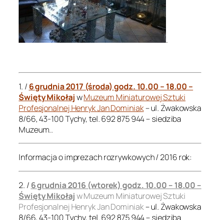
.
.
1. /
6 grudnia 2017 (środa) godz. 10.00 – 18.00 –
Święty Mikołaj
w
Muzeum Miniaturowej Sztuki
Profesjonalnej Henryk Jan Dominiak
– ul. Żwakowska
8/66, 43-100 Tychy, tel. 692 875 944 – siedziba
Muzeum..
Informacja o imprezach rozrywkowych / 2016 rok:
2. /
6 grudnia 2016 (wtorek) godz. 10.00 – 18.00 –
Święty Mikołaj
w Muzeum Miniaturowej Sztuki
Profesjonalnej Henryk Jan Dominiak
– ul. Żwakowska
8/66, 43-100 Tychy, tel. 692 875 944 – siedziba