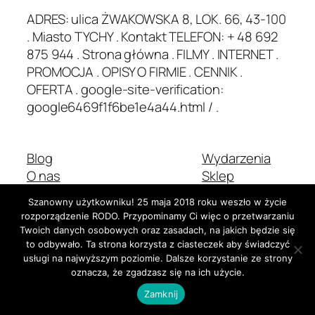
ADRES: ulica ŻWAKOWSKA 8, LOK. 66, 43-100
. Miasto TYCHY . Kontakt TELEFON: + 48 692
875 944 . Strona główna . FILMY . INTERNET .
PROMOCJA . OPISY O FIRMIE . CENNIK .
OFERTA . google-site-verification:
google6469f1f6be1e4a44.html / .
Blog
Wydarzenia
O nas
Sklep
Najczęściej zadawane pytania
Wzorce
Szanowny użytkowniku! 25 maja 2018 roku weszło w życie
Autorzy
Motywy
rozporządzenie RODO. Przypominamy Ci więc o przetwarzaniu
Twoich danych osobowych oraz zasadach, na jakich będzie się
to odbywało. Ta strona korzysta z ciasteczek aby świadczyć
usługi na najwyższym poziomie. Dalsze korzystanie ze strony
Dwadzieścia Dwadzieścia-Pięć
Stworzone z
WordPress
oznacza, że zgadzasz się na ich użycie.
Zamknij