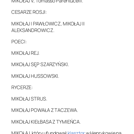
MIKOŁAJ V, Tomasso Parentucelli.
CESARZE ROSJI:
MIKOŁAJ I PAWŁOWICZ, MIKOŁAJ II
ALEKSANDROWICZ.
POECI:
MIKOŁAJ REJ.
MIKOŁAJ SĘP SZARZYŃSKI.
MIKOŁAJ HUSSOWSKI.
RYCERZE:
MIKOŁAJ STRUS.
MIKOŁAJ POWAŁA Z TACZEWA.
MIKOŁAJ KIEŁBASA Z TYMIEŃCA.
MIKOŁAJ, który ufundował
klasztor
w Henrykowie na