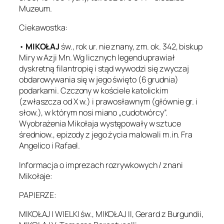
Muzeum.
Ciekawostka:
•
MIKOŁAJ
św., rok ur. nie znany, zm. ok. 342, biskup
Miry w Azji Mn. Wg licznych legend uprawiał
dyskretną filantropię i stąd wywodzi się zwyczaj
obdarowywania się w jego święto (6 grudnia)
podarkami. Czczony w kościele katolickim
(zwłaszcza od X w.) i prawosławnym (głównie gr. i
słow.), w którym nosi miano „cudotwórcy”.
Wyobrażenia Mikołaja występowały w sztuce
średniow., epizody z jego życia malowali m.in. Fra
Angelico i Rafael.
Informacja o imprezach rozrywkowych / znani
Mikołaje:
PAPIERZE:
MIKOŁAJ I WIELKI św., MIKOŁAJ II, Gerard z Burgundii,