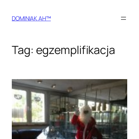
Przejdź
do
DOMINIAK AH™
treści
Tag:
egzemplifikacja