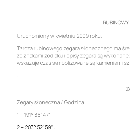
RUBINOWY Z
Uruchomiony w kwietniu 2009 roku.
Tarcza rubinowego zegara słonecznego ma śred
ze znakami zodiaku i opisy zegara są wykonane z
wskazuje czas symbolizowane są kamieniami szl
.
Z
Zegary słoneczna / Godzina:
1 – 191° 36’ 47” .
2 – 203° 52’ 59” .