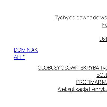
Przejdź
do
Tychy od dawna do w
treści
F
Usł
DOMINIAK
AH™
GLOBUSY OŁÓWKI SKRYBA Ty
BOJ
PROFIMAR M
A eksplikacja Henryk