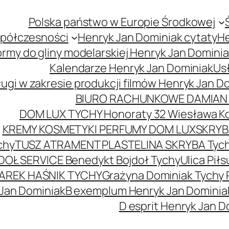
Polska państwo w Europie Środkowej
spółczesności
Henryk Jan Dominiak cytaty
He
ormy do gliny modelarskiej Henryk Jan Domini
Kalendarze Henryk Jan Dominiak
Usł
ugi w zakresie produkcji filmów Henryk Jan D
BIURO RACHUNKOWE DAMIAN 
DOM LUX TYCHY Honoraty 32 Wiesława K
KREMY KOSMETYKI PERFUMY DOM LUX
SKRYBA
chy
TUSZ ATRAMENT PLASTELINA SKRYBA Tyc
DOŁ SERVICE Benedykt Bojdoł Tychy
Ulica Pi
AREK HAŚNIK TYCHY
Grażyna Dominiak Tychy 
 Jan Dominiak
B exemplum Henryk Jan Dominia
D esprit Henryk Jan D