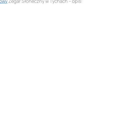
owy
Zegar Słoneczny w Tychach – opis: