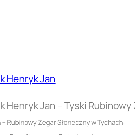
k Henryk Jan
k Henryk Jan – Tyski Rubinowy
n – Rubinowy Zegar Słoneczny w Tychach: