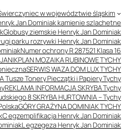
Świerczyniec w województwie śląskim
nryk Jan Dominiak kamienie szlachetne
ak
Globusy ziemskie Henryk Jan Dominiak
ugi parku rozrywki Henryk Jan Dominiak
ominiak
Numer ochrony R 287521 Klasa 16
JANIK
PLAN MOZAIKA RUBINOWE TYCHY
onieczna
SERWIS WAZA DOM LUX TYCHY
 Tusze Tonery Pieczątki i Papiery Tychy
hy
REKLAMA INFORMACJA SKRYBA Tychy
łsudskiego 8 SKRYBA HURTOWNIA – Tychy
Polska
GÓRY GRAŻYNA DOMINIAK TYCHY
k
C egzemplifikacja Henryk Jan Dominiak
ominiak
L egzegeza Henryk Jan Dominiak