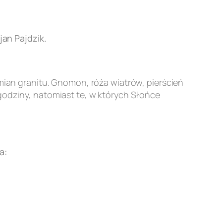
an Pajdzik.
an granitu. Gnomon, róża wiatrów, pierścień
godziny, natomiast te, w których Słońce
a: