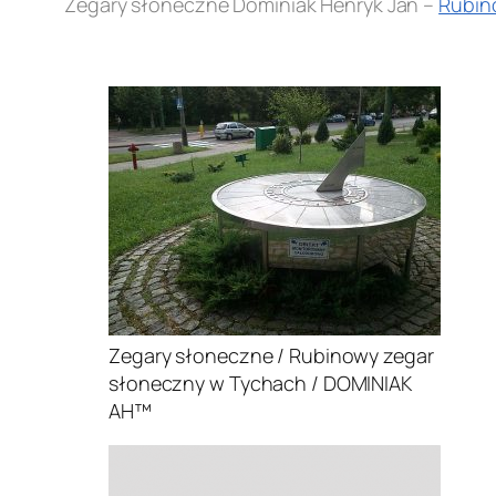
Zegary słoneczne Dominiak Henryk Jan –
Rubin
.
Zegary słoneczne / Rubinowy zegar
słoneczny w Tychach / DOMINIAK
AH™