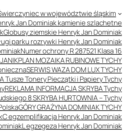
Świerczyniec w województwie śląskim
nryk Jan Dominiak kamienie szlachetne
ak
Globusy ziemskie Henryk Jan Dominiak
ugi parku rozrywki Henryk Jan Dominiak
ominiak
Numer ochrony R 287521 Klasa 16
JANIK
PLAN MOZAIKA RUBINOWE TYCHY
onieczna
SERWIS WAZA DOM LUX TYCHY
 Tusze Tonery Pieczątki i Papiery Tychy
hy
REKLAMA INFORMACJA SKRYBA Tychy
łsudskiego 8 SKRYBA HURTOWNIA – Tychy
Polska
GÓRY GRAŻYNA DOMINIAK TYCHY
k
C egzemplifikacja Henryk Jan Dominiak
ominiak
L egzegeza Henryk Jan Dominiak