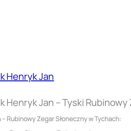
k Henryk Jan
k Henryk Jan – Tyski Rubinowy
n – Rubinowy Zegar Słoneczny w Tychach: