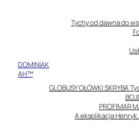
Przejdź
do
Tychy od dawna do w
treści
F
Usł
DOMINIAK
AH™
GLOBUSY OŁÓWKI SKRYBA Ty
BOJ
PROFIMAR M
A eksplikacja Henryk