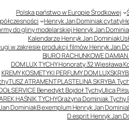
Polska państwo w Europie Środkowej
spółczesności
Henryk Jan Dominiak cytaty
He
ormy do gliny modelarskiej Henryk Jan Domini
Kalendarze Henryk Jan Dominiak
Usł
ugi w zakresie produkcji filmów Henryk Jan D
BIURO RACHUNKOWE DAMIAN 
DOM LUX TYCHY Honoraty 32 Wiesława K
KREMY KOSMETYKI PERFUMY DOM LUX
SKRYBA
chy
TUSZ ATRAMENT PLASTELINA SKRYBA Tyc
DOŁ SERVICE Benedykt Bojdoł Tychy
Ulica Pi
AREK HAŚNIK TYCHY
Grażyna Dominiak Tychy 
 Jan Dominiak
B exemplum Henryk Jan Dominia
D esprit Henryk Jan D