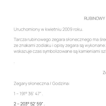
RUBINOWY Z
Uruchomiony w kwietniu 2009 roku.
Tarcza rubinowego zegara słonecznego ma śred
ze znakami zodiaku i opisy zegara są wykonane z
wskazuje czas symbolizowane są kamieniami szl
.
Z
Zegary słoneczna / Godzina:
1 – 191° 36’ 47” .
2 – 203° 52’ 59” .