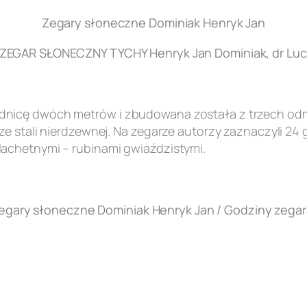
Zegary słoneczne Dominiak Henryk Jan
EGAR SŁONECZNY TYCHY Henryk Jan Dominiak, dr Lucj
nicę dwóch metrów i zbudowana została z trzech odmi
e stali nierdzewnej. Na zegarze autorzy zaznaczyli 24 
achetnymi – rubinami gwiaździstymi.
egary słoneczne Dominiak Henryk Jan / Godziny zegar