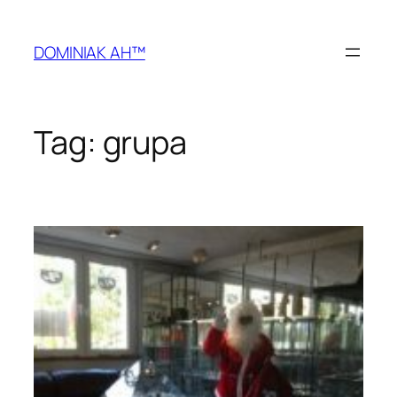
Przejdź
do
DOMINIAK AH™
treści
Tag:
grupa