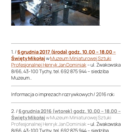
.
.
1. /
6 grudnia 2017 (środa) godz. 10.00 – 18.00 –
Święty Mikołaj
w
Muzeum Miniaturowej Sztuki
Profesjonalnej Henryk Jan Dominiak
– ul. Żwakowska
8/66, 43-100 Tychy, tel. 692 875 944 – siedziba
Muzeum..
Informacja o imprezach rozrywkowych / 2016 rok:
2. /
6 grudnia 2016 (wtorek) godz. 10.00 – 18.00 –
Święty Mikołaj
w Muzeum Miniaturowej Sztuki
Profesjonalnej Henryk Jan Dominiak
– ul. Żwakowska
8/66, 43-100 Tychy, tel. 692 875 944 – siedziba