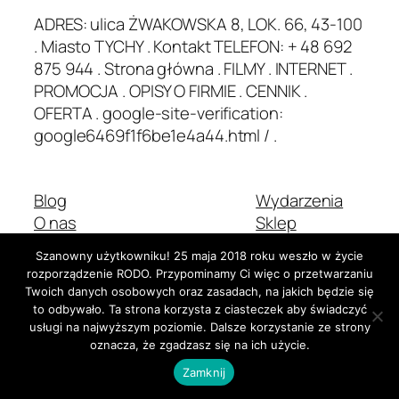
ADRES: ulica ŻWAKOWSKA 8, LOK. 66, 43-100
. Miasto TYCHY . Kontakt TELEFON: + 48 692
875 944 . Strona główna . FILMY . INTERNET .
PROMOCJA . OPISY O FIRMIE . CENNIK .
OFERTA . google-site-verification:
google6469f1f6be1e4a44.html / .
Blog
Wydarzenia
O nas
Sklep
Najczęściej zadawane pytania
Wzorce
Szanowny użytkowniku! 25 maja 2018 roku weszło w życie
Autorzy
Motywy
rozporządzenie RODO. Przypominamy Ci więc o przetwarzaniu
Twoich danych osobowych oraz zasadach, na jakich będzie się
to odbywało. Ta strona korzysta z ciasteczek aby świadczyć
usługi na najwyższym poziomie. Dalsze korzystanie ze strony
Dwadzieścia Dwadzieścia-Pięć
Stworzone z
WordPress
oznacza, że zgadzasz się na ich użycie.
Zamknij