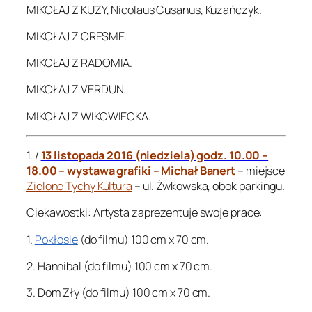
MIKOŁAJ Z KUZY, Nicolaus Cusanus, Kuzańczyk.
MIKOŁAJ Z ORESME.
MIKOŁAJ Z RADOMIA.
MIKOŁAJ Z VERDUN.
MIKOŁAJ Z WIKOWIECKA.
1. /
13 listopada 2016 (niedziela) godz. 10.00 –
18.00 – wystawa grafiki – Michał Banert
– miejsce
Zielone Tychy Kultura
– ul. Żwkowska, obok parkingu.
Ciekawostki: Artysta zaprezentuje swoje prace:
1.
Pokłosie
(do filmu) 100 cm x 70 cm.
2. Hannibal (do filmu) 100 cm x 70 cm.
3. Dom Zły (do filmu) 100 cm x 70 cm.