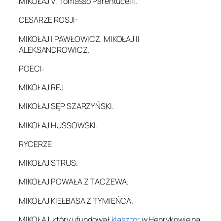
MIKOŁAJ V, Tomasso Parentucelli.
CESARZE ROSJI:
MIKOŁAJ I PAWŁOWICZ, MIKOŁAJ II
ALEKSANDROWICZ.
POECI:
MIKOŁAJ REJ.
MIKOŁAJ SĘP SZARZYŃSKI.
MIKOŁAJ HUSSOWSKI.
RYCERZE:
MIKOŁAJ STRUS.
MIKOŁAJ POWAŁA Z TACZEWA.
MIKOŁAJ KIEŁBASA Z TYMIEŃCA.
MIKOŁAJ, który ufundował
klasztor
w Henrykowie na