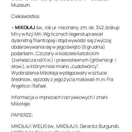
Muzeum.
Ciekawostka:
•
MIKOŁAJ
św., rok ur. nie znany, zm. ok. 342, biskup
Miry w Azji Mn. Wg licznych legend uprawiał
dyskretną filantropię i stąd wywodzi się zwyczaj
obdarowywania się w jego święto (6 grudnia)
podarkami. Czczony w kościele katolickim
(zwłaszcza od X w.) i prawosławnym (głównie gr. i
słow.), w którym nosi miano „cudotwórcy”.
Wyobrażenia Mikołaja występowały w sztuce
średniow., epizody z jego życia malowali m.in. Fra
Angelico i Rafael.
Informacja o imprezach rozrywkowych / znani
Mikołaje:
PAPIERZE:
MIKOŁAJ I WIELKI św., MIKOŁAJ II, Gerard z Burgundii,