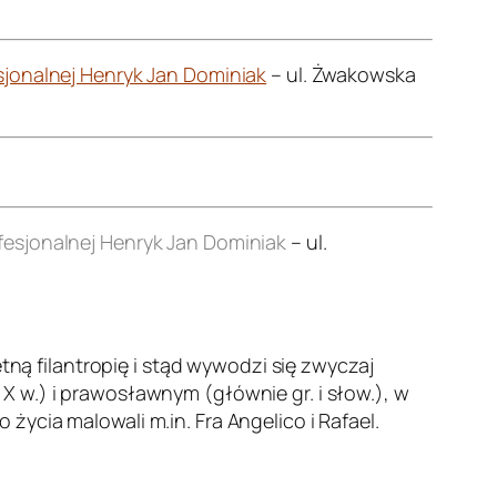
jonalnej Henryk Jan Dominiak
– ul. Żwakowska
esjonalnej Henryk Jan Dominiak
– ul.
etną filantropię i stąd wywodzi się zwyczaj
 w.) i prawosławnym (głównie gr. i słow.), w
ycia malowali m.in. Fra Angelico i Rafael.