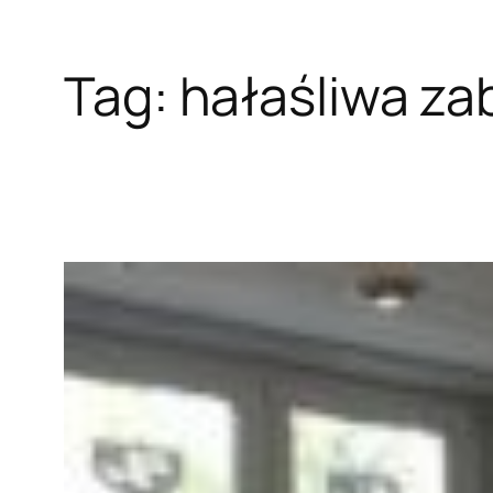
Tag:
hałaśliwa z