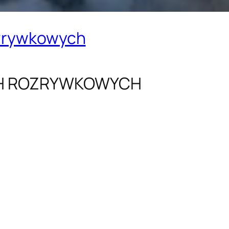
ozrywkowych
CH ROZRYWKOWYCH
: