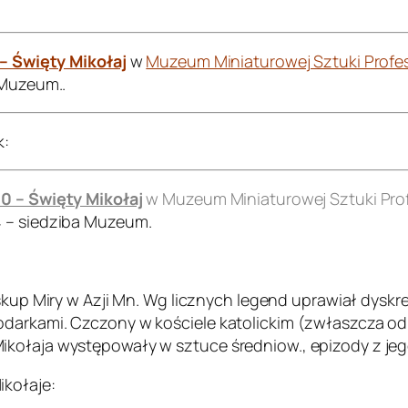
 – Święty Mikołaj
w
Muzeum Miniaturowej Sztuki Profes
 Muzeum..
k:
00 – Święty Mikołaj
w Muzeum Miniaturowej Sztuki Prof
4 – siedziba Muzeum.
biskup Miry w Azji Mn. Wg licznych legend uprawiał dyskr
darkami. Czczony w kościele katolickim (zwłaszcza od X
ołaja występowały w sztuce średniow., epizody z jego ż
ikołaje: