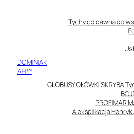
Przejdź
do
Tychy od dawna do w
treści
F
Usł
DOMINIAK
AH™
GLOBUSY OŁÓWKI SKRYBA Ty
BOJ
PROFIMAR M
A eksplikacja Henryk