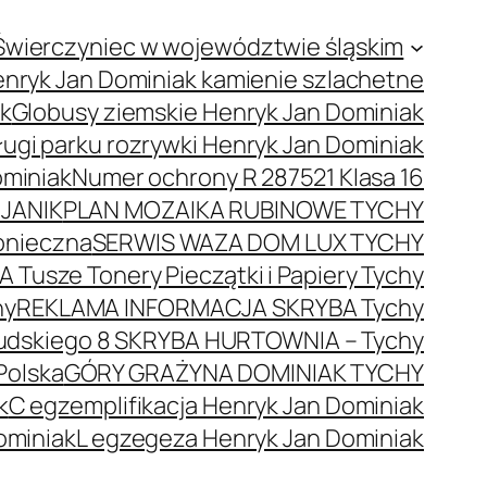
Świerczyniec w województwie śląskim
nryk Jan Dominiak kamienie szlachetne
ak
Globusy ziemskie Henryk Jan Dominiak
ugi parku rozrywki Henryk Jan Dominiak
ominiak
Numer ochrony R 287521 Klasa 16
JANIK
PLAN MOZAIKA RUBINOWE TYCHY
onieczna
SERWIS WAZA DOM LUX TYCHY
 Tusze Tonery Pieczątki i Papiery Tychy
hy
REKLAMA INFORMACJA SKRYBA Tychy
łsudskiego 8 SKRYBA HURTOWNIA – Tychy
Polska
GÓRY GRAŻYNA DOMINIAK TYCHY
k
C egzemplifikacja Henryk Jan Dominiak
ominiak
L egzegeza Henryk Jan Dominiak