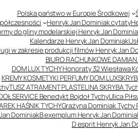
Polska państwo w Europie Środkowej
spółczesności
Henryk Jan Dominiak cytaty
He
ormy do gliny modelarskiej Henryk Jan Domini
Kalendarze Henryk Jan Dominiak
Usł
ugi w zakresie produkcji filmów Henryk Jan D
BIURO RACHUNKOWE DAMIAN 
DOM LUX TYCHY Honoraty 32 Wiesława K
KREMY KOSMETYKI PERFUMY DOM LUX
SKRYBA
chy
TUSZ ATRAMENT PLASTELINA SKRYBA Tyc
DOŁ SERVICE Benedykt Bojdoł Tychy
Ulica Pi
AREK HAŚNIK TYCHY
Grażyna Dominiak Tychy 
 Jan Dominiak
B exemplum Henryk Jan Dominia
D esprit Henryk Jan D