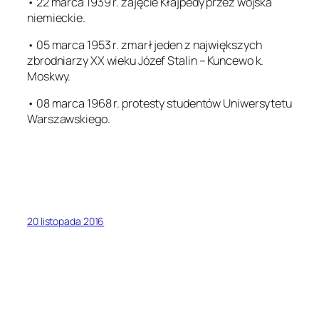
• 22 marca 1939 r. zajęcie Kłajpedy przez wojska
niemieckie.
• 05 marca 1953 r. zmarł jeden z największych
zbrodniarzy XX wieku Józef Stalin – Kuncewo k.
Moskwy.
• 08 marca 1968 r. protesty studentów Uniwersytetu
Warszawskiego.
20 listopada 2016