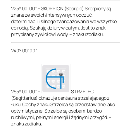
225° 00’ 00” – SKORPION (Scorpio) Skorpiony są
znane ze swoich intensywnych odczuć,
determinacji i silnego zaangażowania we wszystko
co robią. Szukają dziury w całym. Jest to znak
przypisany żywiołowi wody. – znaku zodiaku.
240° 00’ 00” .
255° 00’ 00” –
STRZELEC
(Sagittarius) obrazuje centaura strzelającego z
łuku. Cechy znaku Strzelca są przedstawiane jako
optymistyczne. Strzelce są osobami bardzo
ruchliwymi, pełnymi energii i żądnymi przygód. –
znaku zodiaku.