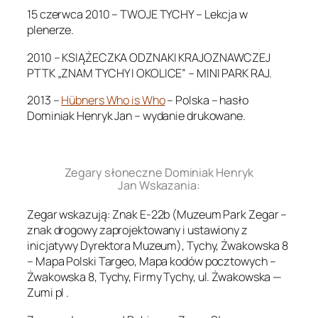
15 czerwca 2010 – TWOJE TYCHY – Lekcja w
plenerze.
2010 – KSIĄŻECZKA ODZNAKI KRAJOZNAWCZEJ
PTTK „ZNAM TYCHY I OKOLICE” – MINI PARK RAJ.
2013 –
Hübners Who is Who
– Polska – hasło
Dominiak Henryk Jan – wydanie drukowane.
.
Zegary słoneczne Dominiak Henryk
Jan Wskazania:
Zegar wskazują: Znak E-22b (Muzeum Park Zegar –
znak drogowy zaprojektowany i ustawiony z
inicjatywy Dyrektora Muzeum), Tychy, Żwakowska 8
– Mapa Polski Targeo, Mapa kodów pocztowych –
Żwakowska 8, Tychy, Firmy Tychy, ul. Żwakowska —
Zumi pl .