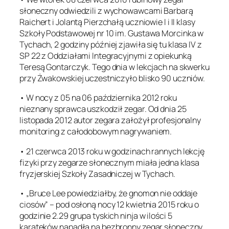
słoneczny odwiedzili z wychowawcami Barbarą
Raichert i Jolantą Pierzchałą uczniowie I i II klasy
Szkoły Podstawowej nr 10 im. Gustawa Morcinka w
Tychach, 2 godziny później zjawiła się tu klasa IV z
SP 22 z Oddziałami Integracyjnymi z opiekunką
Teresą Gontarczyk. Tego dnia w lekcjach na skwerku
przy Żwakowskiej uczestniczyło blisko 90 uczniów.
• W nocy z 05 na 06 października 2012 roku
nieznany sprawca uszkodził zegar. Od dnia 25
listopada 2012 autor zegara założył profesjonalny
monitoring z całodobowym nagrywaniem.
• 21 czerwca 2013 roku w godzinach rannych lekcję
fizyki przy zegarze słonecznym miała jedna klasa
fryzjerskiej Szkoły Zasadniczej w Tychach.
• „Bruce Lee powiedziałby, że gnomon nie oddaje
ciosów” – pod osłoną nocy 12 kwietnia 2015 roku o
godzinie 2.29 grupa tyskich ninja w ilości 5
karateków napadła na bezbronny zegar słoneczny