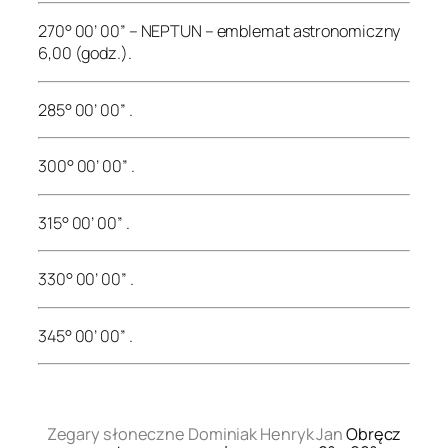
270° 00’ 00” – NEPTUN – emblemat astronomiczny
6,00 (godz.).
285° 00’ 00” .
300° 00’ 00” .
315° 00’ 00” .
330° 00’ 00” .
345° 00’ 00” .
.
Zegary słoneczne Dominiak Henryk Jan
Obręcz