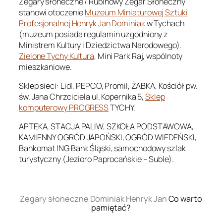
Zegary słoneczne / Rubinowy Zegar Słoneczny
stanowi otoczenie
Muzeum Miniaturowej Sztuki
Profesjonalnej Henryk Jan Dominiak
w Tychach
(muzeum posiada regulamin uzgodniony z
Ministrem Kultury i Dziedzictwa Narodowego).
Zielone Tychy Kultura
, Mini Park Raj, wspólnoty
mieszkaniowe.
Sklep sieci: Lidl, PEPCO, Promil, ŻABKA, Kościół pw.
św. Jana Chrzciciela ul. Kopernika 5,
Sklep
komputerowy PROGRESS
TYCHY.
APTEKA, STACJA PALIW, SZKOŁA PODSTAWOWA,
KAMIENNY OGRÓD JAPOŃSKI, OGRÓD WIEDEŃSKI,
Bankomat ING Bank Śląski, samochodowy szlak
turystyczny (Jezioro Paprocańskie – Suble).
.
Zegary słoneczne Dominiak Henryk Jan
Co warto
pamiętać?