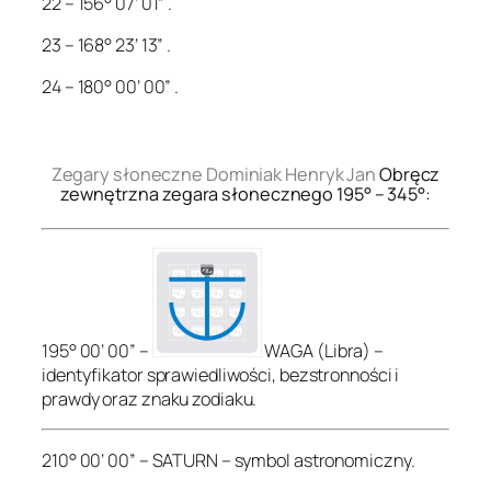
22 – 156° 07’ 01” .
23 – 168° 23’ 13” .
24 – 180° 00’ 00” .
.
Zegary słoneczne Dominiak Henryk Jan
Obręcz
zewnętrzna zegara słonecznego 195° – 345°:
195° 00’ 00” –
WAGA (Libra) –
identyfikator sprawiedliwości, bezstronności i
prawdy oraz znaku zodiaku.
210° 00’ 00” – SATURN – symbol astronomiczny.