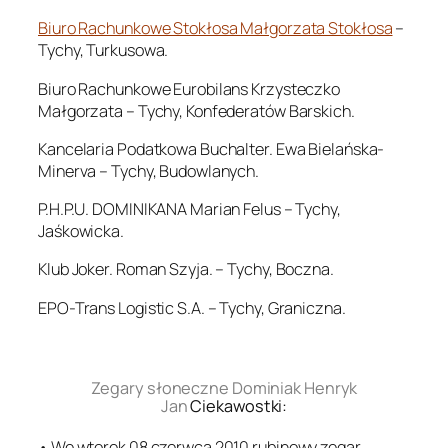
Biuro Rachunkowe Stokłosa Małgorzata Stokłosa
–
Tychy, Turkusowa.
Biuro Rachunkowe Eurobilans Krzysteczko
Małgorzata – Tychy, Konfederatów Barskich.
Kancelaria Podatkowa Buchalter. Ewa Bielańska-
Minerva – Tychy, Budowlanych.
P.H.P.U. DOMINIKANA Marian Felus – Tychy,
Jaśkowicka.
Klub Joker. Roman Szyja. – Tychy, Boczna.
EPO-Trans Logistic S.A. – Tychy, Graniczna.
.
Zegary słoneczne Dominiak Henryk
Jan
Ciekawostki:
• We wtorek 08 czerwca 2010 rubinowy zegar