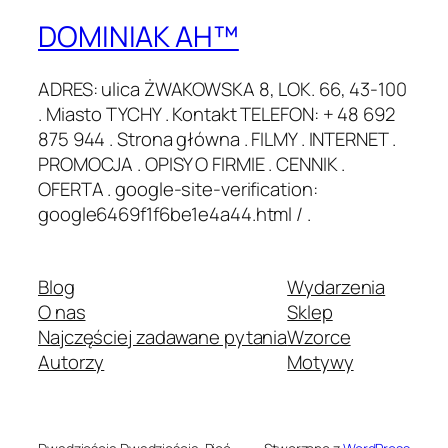
DOMINIAK AH™
ADRES: ulica ŻWAKOWSKA 8, LOK. 66, 43-100
. Miasto TYCHY . Kontakt TELEFON: + 48 692
875 944 . Strona główna . FILMY . INTERNET .
PROMOCJA . OPISY O FIRMIE . CENNIK .
OFERTA . google-site-verification:
google6469f1f6be1e4a44.html / .
Blog
Wydarzenia
O nas
Sklep
Najczęściej zadawane pytania
Wzorce
Autorzy
Motywy