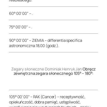
60° 00’ 00” – .
75° 00’ 00” – .
90° 00’ 00” – ZIEMIA – differentia specifica
astronomiczna 18,00 (godz.).
.
Zegary słoneczne Dominiak Henryk Jan
Obręcz
zewnętrzna zegara słonecznego 105° – 180°:
.
105° 00’ 00” – RAK (Cancer) – receptywność,
opiekuńczość, dobra pamięć, ustępliwość,