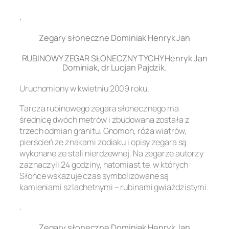
.
Zegary słoneczne Dominiak Henryk Jan
RUBINOWY ZEGAR SŁONECZNY TYCHY Henryk Jan
Dominiak, dr Lucjan Pajdzik.
Uruchomiony w kwietniu 2009 roku.
Tarcza rubinowego zegara słonecznego ma
średnicę dwóch metrów i zbudowana została z
trzech odmian granitu. Gnomon, róża wiatrów,
pierścień ze znakami zodiaku i opisy zegara są
wykonane ze stali nierdzewnej. Na zegarze autorzy
zaznaczyli 24 godziny, natomiast te, w których
Słońce wskazuje czas symbolizowane są
kamieniami szlachetnymi – rubinami gwiaździstymi.
.
Zegary słoneczne Dominiak Henryk Jan