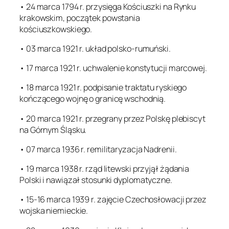
• 24 marca 1794 r. przysięga Kościuszki na Rynku
krakowskim, początek powstania
kościuszkowskiego.
• 03 marca 1921 r. układ polsko-rumuński.
• 17 marca 1921 r. uchwalenie konstytucji marcowej.
• 18 marca 1921 r. podpisanie traktatu ryskiego
kończącego wojnę o granicę wschodnią.
• 20 marca 1921 r. przegrany przez Polskę plebiscyt
na Górnym Śląsku.
• 07 marca 1936 r. remilitaryzacja Nadrenii.
• 19 marca 1938 r. rząd litewski przyjął żądania
Polski i nawiązał stosunki dyplomatyczne.
• 15-16 marca 1939 r. zajęcie Czechosłowacji przez
wojska niemieckie.