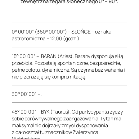
zewnętrzna zegara słonecznego 0° – 90°:
.
0° 00’ 00” (360° 00’ 00”) – SŁOŃCE – oznaka
astronomiczna – 12,00 (godz.).
15° 00’ 00” – BARAN (Aries). Barany dysponują siłą
przebicia. Pozostają spontaniczne, bezpośrednie,
pełne polotu, dynamiczne. Są czynne bez wahania i
nie przerażają się kompromitacją.
30° 00’ 00” – .
45° 00’ 00” – BYK (Taurus). Od partycypanta życzy
sobie porównywalnego zaangażowania. Tytan ma
maksymalnie dojrzały zmysł dysponowania
z całokształtu znaczników Zwierzyńca
Niebieskiego.