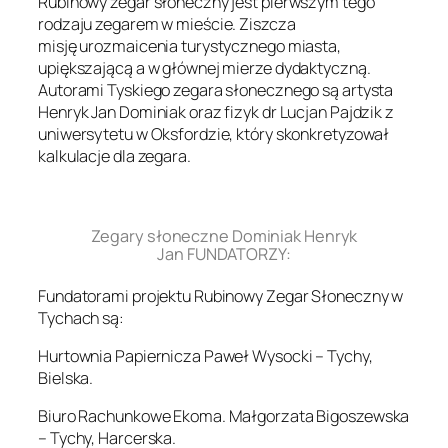
Rubinowy zegar słoneczny jest pierwszym tego
rodzaju zegarem w mieście. Ziszcza
misję urozmaicenia turystycznego miasta,
upiększającą a w głównej mierze dydaktyczną.
Autorami Tyskiego zegara słonecznego są artysta
Henryk Jan Dominiak oraz fizyk dr Lucjan Pajdzik z
uniwersytetu w Oksfordzie, który skonkretyzował
kalkulacje dla zegara.
.
Zegary słoneczne Dominiak Henryk
Jan FUNDATORZY:
Fundatorami projektu Rubinowy Zegar Słoneczny w
Tychach są:
Hurtownia Papiernicza Paweł Wysocki – Tychy,
Bielska.
Biuro Rachunkowe Ekoma. Małgorzata Bigoszewska
– Tychy, Harcerska.