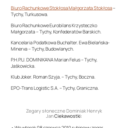
Biuro Rachunkowe Stokłosa Małgorzata Stokłosa
–
Tychy, Turkusowa.
Biuro Rachunkowe Eurobilans Krzysteczko
Małgorzata – Tychy, Konfederatów Barskich.
Kancelaria Podatkowa Buchalter. Ewa Bielańska-
Minerva – Tychy, Budowlanych.
P.H.P.U. DOMINIKANA Marian Felus – Tychy,
Jaśkowicka.
Klub Joker. Roman Szyja. – Tychy, Boczna.
EPO-Trans Logistic S.A. – Tychy, Graniczna.
.
Zegary słoneczne Dominiak Henryk
Jan
Ciekawostki:
• We wtorek 08 czerwca 2010 rubinowy zegar