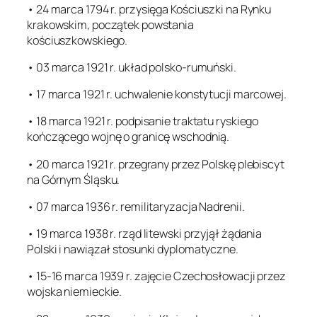
• 24 marca 1794 r. przysięga Kościuszki na Rynku
krakowskim, początek powstania
kościuszkowskiego.
• 03 marca 1921 r. układ polsko-rumuński.
• 17 marca 1921 r. uchwalenie konstytucji marcowej.
• 18 marca 1921 r. podpisanie traktatu ryskiego
kończącego wojnę o granicę wschodnią.
• 20 marca 1921 r. przegrany przez Polskę plebiscyt
na Górnym Śląsku.
• 07 marca 1936 r. remilitaryzacja Nadrenii.
• 19 marca 1938 r. rząd litewski przyjął żądania
Polski i nawiązał stosunki dyplomatyczne.
• 15-16 marca 1939 r. zajęcie Czechosłowacji przez
wojska niemieckie.