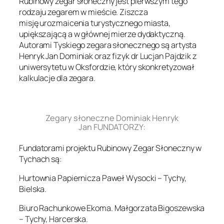
Rubinowy zegar słoneczny jest pierwszym tego
rodzaju zegarem w mieście. Ziszcza
misję urozmaicenia turystycznego miasta,
upiększającą a w głównej mierze dydaktyczną.
Autorami Tyskiego zegara słonecznego są artysta
Henryk Jan Dominiak oraz fizyk dr Lucjan Pajdzik z
uniwersytetu w Oksfordzie, który skonkretyzował
kalkulacje dla zegara.
.
Zegary słoneczne Dominiak Henryk
Jan FUNDATORZY:
Fundatorami projektu Rubinowy Zegar Słoneczny w
Tychach są:
Hurtownia Papiernicza Paweł Wysocki – Tychy,
Bielska.
Biuro Rachunkowe Ekoma. Małgorzata Bigoszewska
– Tychy, Harcerska.