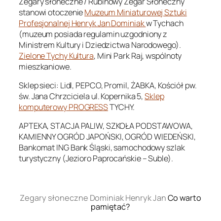
Zegary słoneczne / Rubinowy Zegar Słoneczny
stanowi otoczenie
Muzeum Miniaturowej Sztuki
Profesjonalnej Henryk Jan Dominiak
w Tychach
(muzeum posiada regulamin uzgodniony z
Ministrem Kultury i Dziedzictwa Narodowego).
Zielone Tychy Kultura
, Mini Park Raj, wspólnoty
mieszkaniowe.
Sklep sieci: Lidl, PEPCO, Promil, ŻABKA, Kościół pw.
św. Jana Chrzciciela ul. Kopernika 5,
Sklep
komputerowy PROGRESS
TYCHY.
APTEKA, STACJA PALIW, SZKOŁA PODSTAWOWA,
KAMIENNY OGRÓD JAPOŃSKI, OGRÓD WIEDEŃSKI,
Bankomat ING Bank Śląski, samochodowy szlak
turystyczny (Jezioro Paprocańskie – Suble).
.
Zegary słoneczne Dominiak Henryk Jan
Co warto
pamiętać?