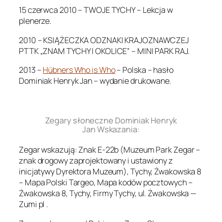
15 czerwca 2010 – TWOJE TYCHY – Lekcja w
plenerze.
2010 – KSIĄŻECZKA ODZNAKI KRAJOZNAWCZEJ
PTTK „ZNAM TYCHY I OKOLICE” – MINI PARK RAJ.
2013 –
Hübners Who is Who
– Polska – hasło
Dominiak Henryk Jan – wydanie drukowane.
.
Zegary słoneczne Dominiak Henryk
Jan Wskazania:
Zegar wskazują: Znak E-22b (Muzeum Park Zegar –
znak drogowy zaprojektowany i ustawiony z
inicjatywy Dyrektora Muzeum), Tychy, Żwakowska 8
– Mapa Polski Targeo, Mapa kodów pocztowych –
Żwakowska 8, Tychy, Firmy Tychy, ul. Żwakowska —
Zumi pl .