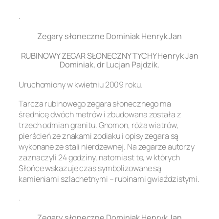
.
Zegary słoneczne Dominiak Henryk Jan
RUBINOWY ZEGAR SŁONECZNY TYCHY Henryk Jan
Dominiak, dr Lucjan Pajdzik.
Uruchomiony w kwietniu 2009 roku.
Tarcza rubinowego zegara słonecznego ma
średnicę dwóch metrów i zbudowana została z
trzech odmian granitu. Gnomon, róża wiatrów,
pierścień ze znakami zodiaku i opisy zegara są
wykonane ze stali nierdzewnej. Na zegarze autorzy
zaznaczyli 24 godziny, natomiast te, w których
Słońce wskazuje czas symbolizowane są
kamieniami szlachetnymi – rubinami gwiaździstymi.
.
Zegary słoneczne Dominiak Henryk Jan