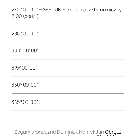
270° 00’ 00” – NEPTUN – emblemat astronomiczny
6,00 (godz.).
285° 00’ 00” .
300° 00’ 00” .
315° 00’ 00” .
330° 00’ 00” .
345° 00’ 00” .
.
Zegary słoneczne Dominiak Henryk Jan
Obręcz