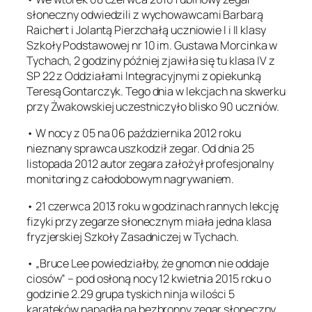
słoneczny odwiedzili z wychowawcami Barbarą
Raichert i Jolantą Pierzchałą uczniowie I i II klasy
Szkoły Podstawowej nr 10 im. Gustawa Morcinka w
Tychach, 2 godziny później zjawiła się tu klasa IV z
SP 22 z Oddziałami Integracyjnymi z opiekunką
Teresą Gontarczyk. Tego dnia w lekcjach na skwerku
przy Żwakowskiej uczestniczyło blisko 90 uczniów.
• W nocy z 05 na 06 października 2012 roku
nieznany sprawca uszkodził zegar. Od dnia 25
listopada 2012 autor zegara założył profesjonalny
monitoring z całodobowym nagrywaniem.
• 21 czerwca 2013 roku w godzinach rannych lekcję
fizyki przy zegarze słonecznym miała jedna klasa
fryzjerskiej Szkoły Zasadniczej w Tychach.
• „Bruce Lee powiedziałby, że gnomon nie oddaje
ciosów” – pod osłoną nocy 12 kwietnia 2015 roku o
godzinie 2.29 grupa tyskich ninja w ilości 5
karateków napadła na bezbronny zegar słoneczny