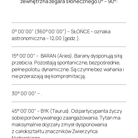
zewnętrzna zegara słonecznego 0° – 90°:
.
0° 00’ 00” (360° 00’ 00”) – SŁOŃCE – oznaka
astronomiczna – 12,00 (godz.).
15° 00’ 00” – BARAN (Aries). Barany dysponują siłą
przebicia. Pozostają spontaniczne, bezpośrednie,
pełne polotu, dynamiczne. Są czynne bez wahania i
nie przerażają się kompromitacją.
30° 00’ 00” – .
45° 00’ 00” – BYK (Taurus). Od partycypanta życzy
sobie porównywalnego zaangażowania. Tytan ma
maksymalnie dojrzały zmysł dysponowania
z całokształtu znaczników Zwierzyńca
Niebieskiego.