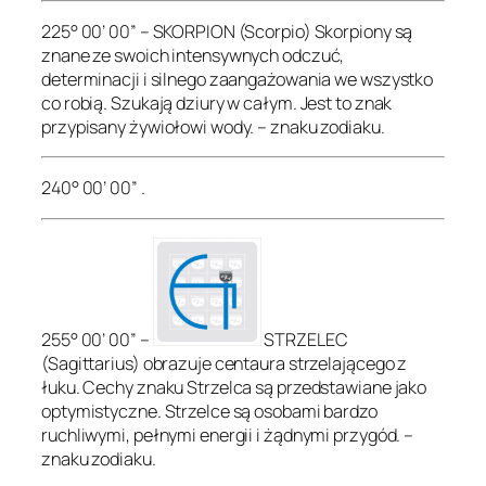
225° 00’ 00” – SKORPION (Scorpio) Skorpiony są
znane ze swoich intensywnych odczuć,
determinacji i silnego zaangażowania we wszystko
co robią. Szukają dziury w całym. Jest to znak
przypisany żywiołowi wody. – znaku zodiaku.
240° 00’ 00” .
255° 00’ 00” –
STRZELEC
(Sagittarius) obrazuje centaura strzelającego z
łuku. Cechy znaku Strzelca są przedstawiane jako
optymistyczne. Strzelce są osobami bardzo
ruchliwymi, pełnymi energii i żądnymi przygód. –
znaku zodiaku.