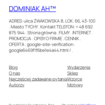
DOMINIAK AH™
ADRES: ulica ŻWAKOWSKA 8, LOK. 66, 43-100
. Miasto TYCHY . Kontakt TELEFON: + 48 692
875 944 . Strona główna . FILMY . INTERNET .
PROMOCJA . OPISY O FIRMIE . CENNIK .
OFERTA . google-site-verification:
google6469f1f6be1e4a44.html / .
Blog
Wydarzenia
O nas
Sklep
Najczęściej zadawane pytania
Wzorce
Autorzy
Motywy