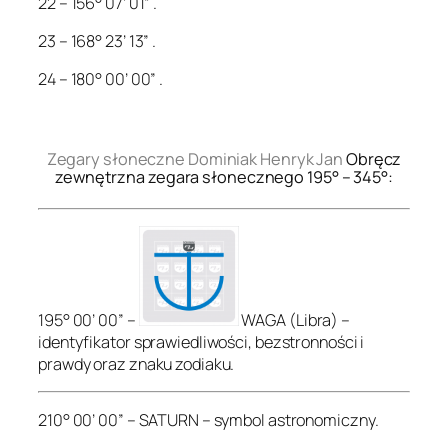
22 – 156° 07’ 01” .
23 – 168° 23’ 13” .
24 – 180° 00’ 00” .
.
Zegary słoneczne Dominiak Henryk Jan
Obręcz
zewnętrzna zegara słonecznego 195° – 345°:
195° 00’ 00” –
WAGA (Libra) –
identyfikator sprawiedliwości, bezstronności i
prawdy oraz znaku zodiaku.
210° 00’ 00” – SATURN – symbol astronomiczny.