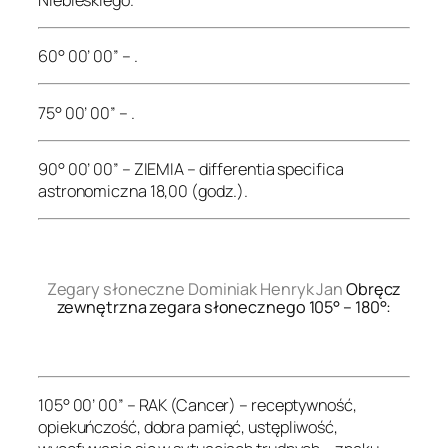
60° 00’ 00” – .
75° 00’ 00” – .
90° 00’ 00” – ZIEMIA – differentia specifica
astronomiczna 18,00 (godz.).
.
Zegary słoneczne Dominiak Henryk Jan
Obręcz
zewnętrzna zegara słonecznego 105° – 180°:
.
105° 00’ 00” – RAK (Cancer) – receptywność,
opiekuńczość, dobra pamięć, ustępliwość,