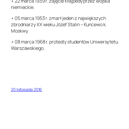
• 22 marca 1939 r. zajęcie Kłajpedy przez wojska
niemieckie.
• 05 marca 1953 r. zmarł jeden z największych
zbrodniarzy XX wieku Józef Stalin – Kuncewo k.
Moskwy.
• 08 marca 1968 r. protesty studentów Uniwersytetu
Warszawskiego.
20 listopada 2016