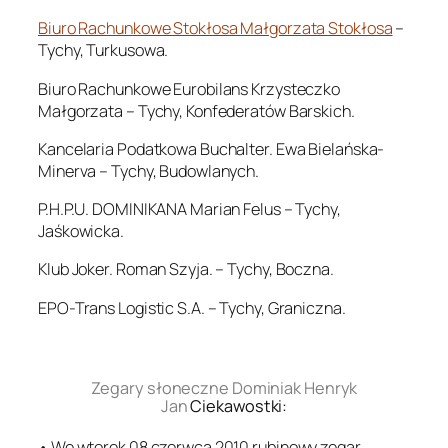
Biuro Rachunkowe Stokłosa Małgorzata Stokłosa
–
Tychy, Turkusowa.
Biuro Rachunkowe Eurobilans Krzysteczko
Małgorzata – Tychy, Konfederatów Barskich.
Kancelaria Podatkowa Buchalter. Ewa Bielańska-
Minerva – Tychy, Budowlanych.
P.H.P.U. DOMINIKANA Marian Felus – Tychy,
Jaśkowicka.
Klub Joker. Roman Szyja. – Tychy, Boczna.
EPO-Trans Logistic S.A. – Tychy, Graniczna.
.
Zegary słoneczne Dominiak Henryk
Jan
Ciekawostki:
• We wtorek 08 czerwca 2010 rubinowy zegar