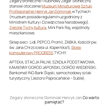
Zegary słoneczne / Rubinowy Zegar Słoneczny
stanowi otoczenie
Muzeum Miniaturowej Sztuki
Profesjonalnej Henryk Jan Dominiak
w Tychach
(muzeum posiada regulamin uzgodniony z
Ministrem Kultury i Dziedzictwa Narodowego).
Zielone Tychy Kultura
, Mini Park Raj, wspólnoty
mieszkaniowe.
Sklep sieci: Lidl, PEPCO, Promil, ŻABKA, Kościół pw.
św. Jana Chrzciciela ul. Kopernika 5,
Sklep
komputerowy PROGRESS
TYCHY.
APTEKA, STACJA PALIW, SZKOŁA PODSTAWOWA,
KAMIENNY OGRÓD JAPOŃSKI, OGRÓD WIEDEŃSKI,
Bankomat ING Bank Śląski, samochodowy szlak
turystyczny (Jezioro Paprocańskie – Suble).
.
Zegary słoneczne Dominiak Henryk Jan
Co warto
pamiętać?