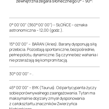
zewnętrzna zegara słonecznego 0° – 90°:
.
0° 00’ 00” (360° 00’ 00”) – SŁOŃCE – oznaka
astronomiczna – 12,00 (godz.).
15° 00’ 00” – BARAN (Aries). Barany dysponują siłą
przebicia. Pozostają spontaniczne, bezpośrednie,
pełne polotu, dynamiczne. Są czynne bez wahania i
nie przerażają się kompromitacją.
30° 00’ 00” – .
45° 00’ 00” – BYK (Taurus). Od partycypanta życzy
sobie porównywalnego zaangażowania. Tytan ma
maksymalnie dojrzały zmysł dysponowania
z całokształtu znaczników Zwierzyńca
Niebieskiego.