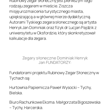
Rubinowy zegar słoneczny jest pierwszym tego
rodzaju zegarem w mieście. Ziszcza
misję urozmaicenia turystycznego miasta,
upiększającą a w głównej mierze dydaktyczną.
Autorami Tyskiego zegara słonecznego są artysta
Henryk Jan Dominiak oraz fizyk dr Lucjan Pajdzik z
uniwersytetu w Oksfordzie, który skonkretyzował
kalkulacje dla zegara.
.
Zegary słoneczne Dominiak Henryk
Jan FUNDATORZY:
Fundatorami projektu Rubinowy Zegar Słoneczny w
Tychach są:
Hurtownia Papiernicza Paweł Wysocki – Tychy,
Bielska.
Biuro Rachunkowe Ekoma. Małgorzata Bigoszewska
– Tychy, Harcerska.