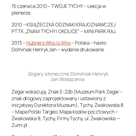
15 czerwca 2010 – TWOJE TYCHY – Lekcja w
plenerze.
2010 – KSIĄŻECZKA ODZNAKI KRAJOZNAWCZEJ
PTTK „ZNAM TYCHY I OKOLICE” – MINI PARK RAJ.
2013 –
Hübners Who is Who
– Polska – hasło
Dominiak Henryk Jan – wydanie drukowane.
.
Zegary słoneczne Dominiak Henryk
Jan Wskazania:
Zegar wskazują: Znak E-22b (Muzeum Park Zegar –
znak drogowy zaprojektowany i ustawiony z
inicjatywy Dyrektora Muzeum), Tychy, Żwakowska 8
– Mapa Polski Targeo, Mapa kodów pocztowych –
Żwakowska 8, Tychy, Firmy Tychy, ul. Żwakowska —
Zumi pl .