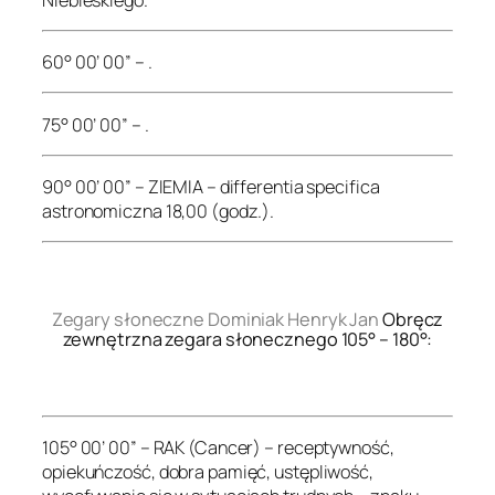
60° 00’ 00” – .
75° 00’ 00” – .
90° 00’ 00” – ZIEMIA – differentia specifica
astronomiczna 18,00 (godz.).
.
Zegary słoneczne Dominiak Henryk Jan
Obręcz
zewnętrzna zegara słonecznego 105° – 180°:
.
105° 00’ 00” – RAK (Cancer) – receptywność,
opiekuńczość, dobra pamięć, ustępliwość,