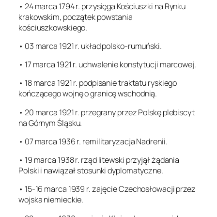
• 24 marca 1794 r. przysięga Kościuszki na Rynku
krakowskim, początek powstania
kościuszkowskiego.
• 03 marca 1921 r. układ polsko-rumuński.
• 17 marca 1921 r. uchwalenie konstytucji marcowej.
• 18 marca 1921 r. podpisanie traktatu ryskiego
kończącego wojnę o granicę wschodnią.
• 20 marca 1921 r. przegrany przez Polskę plebiscyt
na Górnym Śląsku.
• 07 marca 1936 r. remilitaryzacja Nadrenii.
• 19 marca 1938 r. rząd litewski przyjął żądania
Polski i nawiązał stosunki dyplomatyczne.
• 15-16 marca 1939 r. zajęcie Czechosłowacji przez
wojska niemieckie.