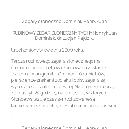
.
Zegary słoneczne Dominiak Henryk Jan
RUBINOWY ZEGAR SŁONECZNY TYCHY Henryk Jan
Dominiak, dr Lucjan Pajdzik.
Uruchomiony w kwietniu 2009 roku.
Tarcza rubinowego zegara słonecznego ma
średnicę dwóch metrów i zbudowana została z
trzech odmian granitu. Gnomon, róża wiatrów,
pierścień ze znakami zodiaku i opisy zegara są
wykonane ze stali nierdzewnej. Na zegarze autorzy
zaznaczyli 24 godziny, natomiast te, w których
Słońce wskazuje czas symbolizowane są
kamieniami szlachetnymi – rubinami gwiaździstymi.
.
Zegary słoneczne Dominiak Henryk Jan