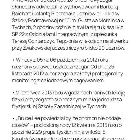
słoneczny odwiedzili z wychowawcami Barbarą
Raichert i Jolantą Pierzchałą uczniowie I i II klasy
Szkoły Podstawowej nr 10 im. Gustawa Morcinka w
Tychach, 2 godziny później zjawiła się tu klasa IV z
SP 22 z Oddziałami Integracyjnymi z opiekunką
Teresą Gontarczyk. Tego dnia w lekcjach na skwerku
przy Żwakowskiej uczestniczyło blisko 90 uczniów.
• W nocy z 05 na 06 października 2012 roku
nieznany sprawca uszkodził zegar. Od dnia 25
listopada 2012 autor zegara założył profesjonalny
monitoring z całodobowym nagrywaniem.
• 21 czerwca 2013 roku w godzinach rannych lekcję
fizyki przy zegarze słonecznym miała jedna klasa
fryzjerskiej Szkoły Zasadniczej w Tychach.
• „Bruce Lee powiedziałby, że gnomon nie oddaje
ciosów” – pod osłoną nocy 12 kwietnia 2015 roku o
godzinie 2.29 grupa tyskich ninja w ilości 5
karateków napadła na bezbronny zegar słoneczny