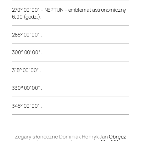
270° 00’ 00” – NEPTUN – emblemat astronomiczny
6,00 (godz.).
285° 00’ 00” .
300° 00’ 00” .
315° 00’ 00” .
330° 00’ 00” .
345° 00’ 00” .
.
Zegary słoneczne Dominiak Henryk Jan
Obręcz