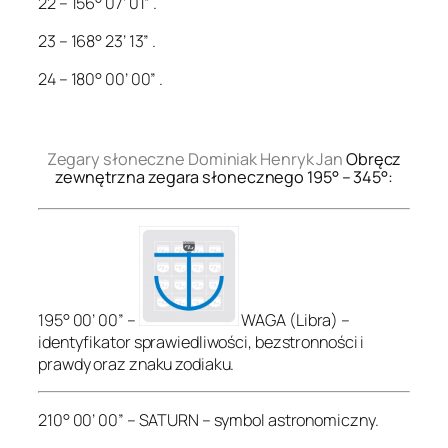
22 – 156° 07’ 01” .
23 – 168° 23’ 13” .
24 – 180° 00’ 00” .
.
Zegary słoneczne Dominiak Henryk Jan
Obręcz
zewnętrzna zegara słonecznego 195° – 345°:
195° 00’ 00” –
WAGA (Libra) –
identyfikator sprawiedliwości, bezstronności i
prawdy oraz znaku zodiaku.
210° 00’ 00” – SATURN – symbol astronomiczny.