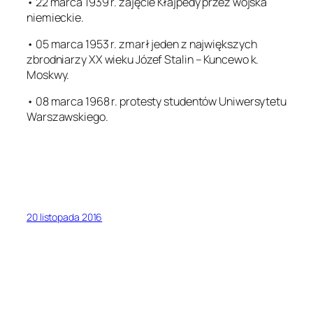
• 22 marca 1939 r. zajęcie Kłajpedy przez wojska
niemieckie.
• 05 marca 1953 r. zmarł jeden z największych
zbrodniarzy XX wieku Józef Stalin – Kuncewo k.
Moskwy.
• 08 marca 1968 r. protesty studentów Uniwersytetu
Warszawskiego.
20 listopada 2016