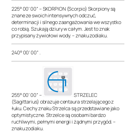
225° 00’ 00” – SKORPION (Scorpio) Skorpiony są
znane ze swoich intensywnych odczuć,
determinacji i silnego zaangażowania we wszystko
co robią. Szukają dziury w całym. Jest to znak
przypisany żywiołowi wody. – znaku zodiaku.
240° 00’ 00” .
255° 00’ 00” –
STRZELEC
(Sagittarius) obrazuje centaura strzelającego z
łuku. Cechy znaku Strzelca są przedstawiane jako
optymistyczne. Strzelce są osobami bardzo
ruchliwymi, pełnymi energii i żądnymi przygód. –
znaku zodiaku.