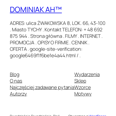
DOMINIAK AH™
ADRES: ulica ŻWAKOWSKA 8, LOK. 66, 43-100
. Miasto TYCHY . Kontakt TELEFON: + 48 692
875 944 . Strona główna . FILMY . INTERNET .
PROMOCJA . OPISY O FIRMIE . CENNIK .
OFERTA . google-site-verification:
google6469f1f6be1e4a44.html / .
Blog
Wydarzenia
O nas
Sklep
Najczęściej zadawane pytania
Wzorce
Autorzy
Motywy