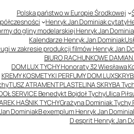
Polska państwo w Europie Środkowej
spółczesności
Henryk Jan Dominiak cytaty
He
ormy do gliny modelarskiej Henryk Jan Domini
Kalendarze Henryk Jan Dominiak
Usł
ugi w zakresie produkcji filmów Henryk Jan D
BIURO RACHUNKOWE DAMIAN 
DOM LUX TYCHY Honoraty 32 Wiesława K
KREMY KOSMETYKI PERFUMY DOM LUX
SKRYBA
chy
TUSZ ATRAMENT PLASTELINA SKRYBA Tyc
DOŁ SERVICE Benedykt Bojdoł Tychy
Ulica Pi
AREK HAŚNIK TYCHY
Grażyna Dominiak Tychy 
 Jan Dominiak
B exemplum Henryk Jan Dominia
D esprit Henryk Jan D