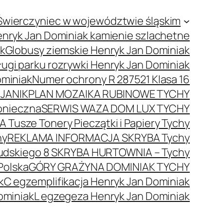
Świerczyniec w województwie śląskim
nryk Jan Dominiak kamienie szlachetne
ak
Globusy ziemskie Henryk Jan Dominiak
ugi parku rozrywki Henryk Jan Dominiak
ominiak
Numer ochrony R 287521 Klasa 16
JANIK
PLAN MOZAIKA RUBINOWE TYCHY
onieczna
SERWIS WAZA DOM LUX TYCHY
 Tusze Tonery Pieczątki i Papiery Tychy
hy
REKLAMA INFORMACJA SKRYBA Tychy
łsudskiego 8 SKRYBA HURTOWNIA – Tychy
Polska
GÓRY GRAŻYNA DOMINIAK TYCHY
k
C egzemplifikacja Henryk Jan Dominiak
ominiak
L egzegeza Henryk Jan Dominiak