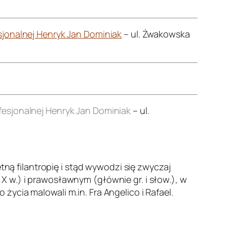
jonalnej Henryk Jan Dominiak
– ul. Żwakowska
esjonalnej Henryk Jan Dominiak
– ul.
etną filantropię i stąd wywodzi się zwyczaj
 w.) i prawosławnym (głównie gr. i słow.), w
ycia malowali m.in. Fra Angelico i Rafael.