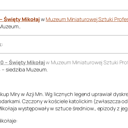
 – Święty Mikołaj
w
Muzeum Miniaturowej Sztuki Profes
 Muzeum..
k:
00 – Święty Mikołaj
w Muzeum Miniaturowej Sztuki Prof
4 – siedziba Muzeum.
biskup Miry w Azji Mn. Wg licznych legend uprawiał dyskr
darkami. Czczony w kościele katolickim (zwłaszcza od X
ołaja występowały w sztuce średniow., epizody z jego ż
ikołaje: