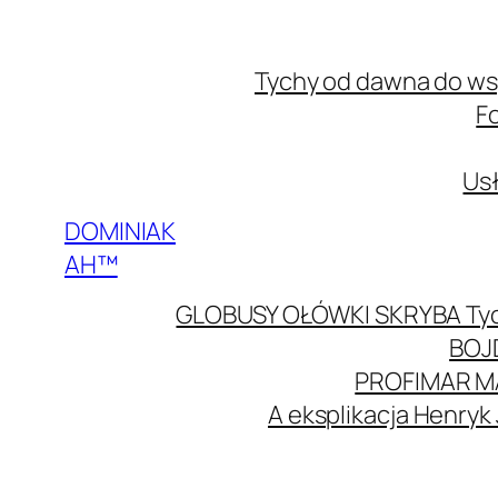
Przejdź
do
Tychy od dawna do w
treści
F
Usł
DOMINIAK
AH™
GLOBUSY OŁÓWKI SKRYBA Ty
BOJ
PROFIMAR M
A eksplikacja Henryk