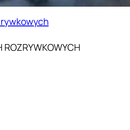
ozrywkowych
CH ROZRYWKOWYCH
: