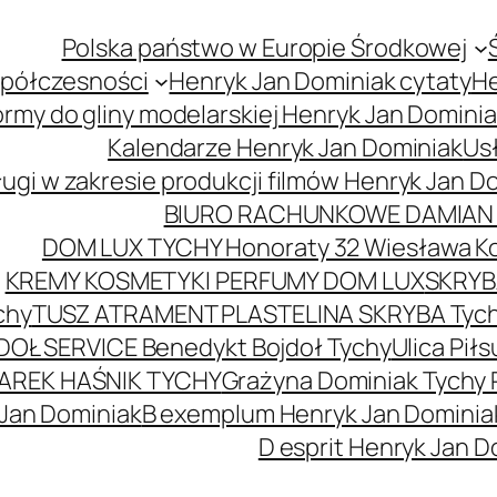
Polska państwo w Europie Środkowej
spółczesności
Henryk Jan Dominiak cytaty
He
ormy do gliny modelarskiej Henryk Jan Domini
Kalendarze Henryk Jan Dominiak
Usł
ugi w zakresie produkcji filmów Henryk Jan D
BIURO RACHUNKOWE DAMIAN 
DOM LUX TYCHY Honoraty 32 Wiesława K
KREMY KOSMETYKI PERFUMY DOM LUX
SKRYBA
chy
TUSZ ATRAMENT PLASTELINA SKRYBA Tyc
DOŁ SERVICE Benedykt Bojdoł Tychy
Ulica Pi
AREK HAŚNIK TYCHY
Grażyna Dominiak Tychy 
 Jan Dominiak
B exemplum Henryk Jan Dominia
D esprit Henryk Jan D