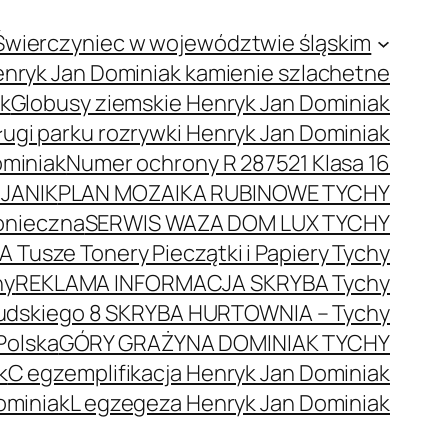
Świerczyniec w województwie śląskim
nryk Jan Dominiak kamienie szlachetne
ak
Globusy ziemskie Henryk Jan Dominiak
ugi parku rozrywki Henryk Jan Dominiak
ominiak
Numer ochrony R 287521 Klasa 16
JANIK
PLAN MOZAIKA RUBINOWE TYCHY
onieczna
SERWIS WAZA DOM LUX TYCHY
 Tusze Tonery Pieczątki i Papiery Tychy
hy
REKLAMA INFORMACJA SKRYBA Tychy
łsudskiego 8 SKRYBA HURTOWNIA – Tychy
Polska
GÓRY GRAŻYNA DOMINIAK TYCHY
k
C egzemplifikacja Henryk Jan Dominiak
ominiak
L egzegeza Henryk Jan Dominiak