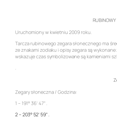
RUBINOWY Z
Uruchomiony w kwietniu 2009 roku.
Tarcza rubinowego zegara słonecznego ma śred
ze znakami zodiaku i opisy zegara są wykonane z
wskazuje czas symbolizowane są kamieniami szl
.
Z
Zegary słoneczna / Godzina:
1 – 191° 36’ 47” .
2 – 203° 52’ 59” .