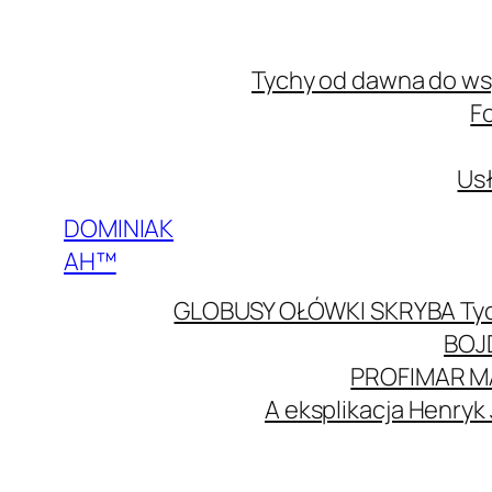
Przejdź
do
Tychy od dawna do w
treści
F
Usł
DOMINIAK
AH™
GLOBUSY OŁÓWKI SKRYBA Ty
BOJ
PROFIMAR M
A eksplikacja Henryk