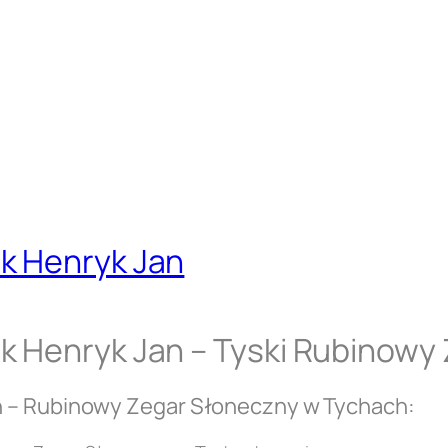
k Henryk Jan
k Henryk Jan – Tyski Rubinowy
n – Rubinowy Zegar Słoneczny w Tychach: