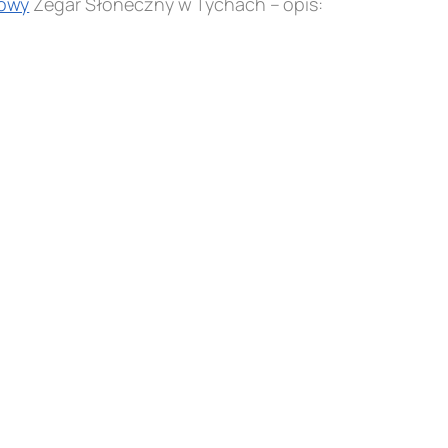
owy
Zegar Słoneczny w Tychach – opis: