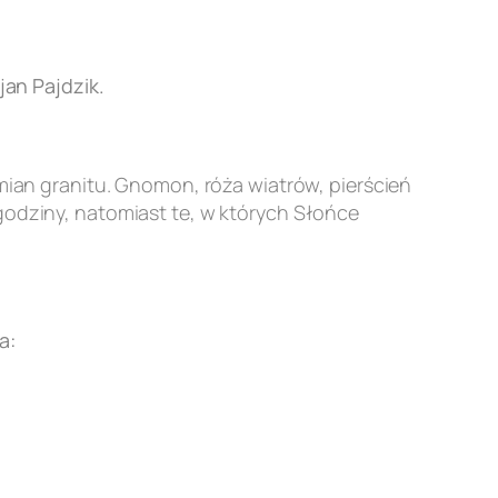
an Pajdzik.
an granitu. Gnomon, róża wiatrów, pierścień
godziny, natomiast te, w których Słońce
a: