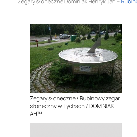
Zegary słoneczne Dominiak Henryk Jan –
Rubin
.
Zegary słoneczne / Rubinowy zegar
słoneczny w Tychach / DOMINIAK
AH™