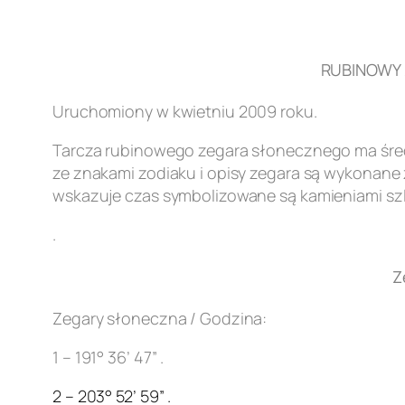
RUBINOWY Z
Uruchomiony w kwietniu 2009 roku.
Tarcza rubinowego zegara słonecznego ma śred
ze znakami zodiaku i opisy zegara są wykonane z
wskazuje czas symbolizowane są kamieniami szl
.
Z
Zegary słoneczna / Godzina:
1 – 191° 36’ 47” .
2 – 203° 52’ 59” .