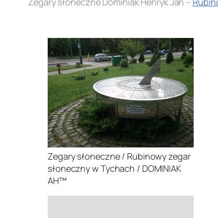
Zegary słoneczne Dominiak Henryk Jan –
Rubin
.
Zegary słoneczne / Rubinowy zegar
słoneczny w Tychach / DOMINIAK
AH™