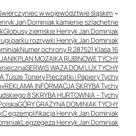
Świerczyniec w województwie śląskim
nryk Jan Dominiak kamienie szlachetne
ak
Globusy ziemskie Henryk Jan Dominiak
ugi parku rozrywki Henryk Jan Dominiak
ominiak
Numer ochrony R 287521 Klasa 16
JANIK
PLAN MOZAIKA RUBINOWE TYCHY
onieczna
SERWIS WAZA DOM LUX TYCHY
 Tusze Tonery Pieczątki i Papiery Tychy
hy
REKLAMA INFORMACJA SKRYBA Tychy
łsudskiego 8 SKRYBA HURTOWNIA – Tychy
Polska
GÓRY GRAŻYNA DOMINIAK TYCHY
k
C egzemplifikacja Henryk Jan Dominiak
ominiak
L egzegeza Henryk Jan Dominiak