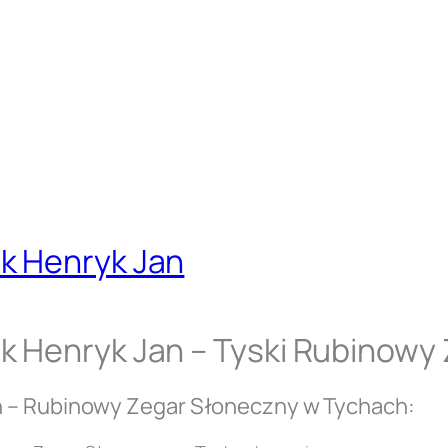
k Henryk Jan
k Henryk Jan – Tyski Rubinowy
n – Rubinowy Zegar Słoneczny w Tychach: