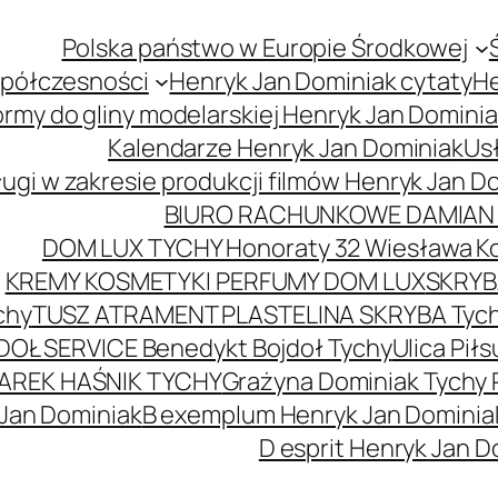
Polska państwo w Europie Środkowej
spółczesności
Henryk Jan Dominiak cytaty
He
ormy do gliny modelarskiej Henryk Jan Domini
Kalendarze Henryk Jan Dominiak
Usł
ugi w zakresie produkcji filmów Henryk Jan D
BIURO RACHUNKOWE DAMIAN 
DOM LUX TYCHY Honoraty 32 Wiesława K
KREMY KOSMETYKI PERFUMY DOM LUX
SKRYBA
chy
TUSZ ATRAMENT PLASTELINA SKRYBA Tyc
DOŁ SERVICE Benedykt Bojdoł Tychy
Ulica Pi
AREK HAŚNIK TYCHY
Grażyna Dominiak Tychy 
 Jan Dominiak
B exemplum Henryk Jan Dominia
D esprit Henryk Jan D