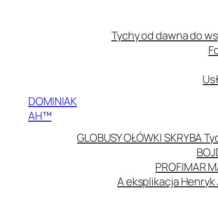
Przejdź
do
Tychy od dawna do w
treści
F
Usł
DOMINIAK
AH™
GLOBUSY OŁÓWKI SKRYBA Ty
BOJ
PROFIMAR M
A eksplikacja Henryk