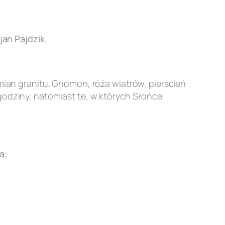
an Pajdzik.
an granitu. Gnomon, róża wiatrów, pierścień
godziny, natomiast te, w których Słońce
a: