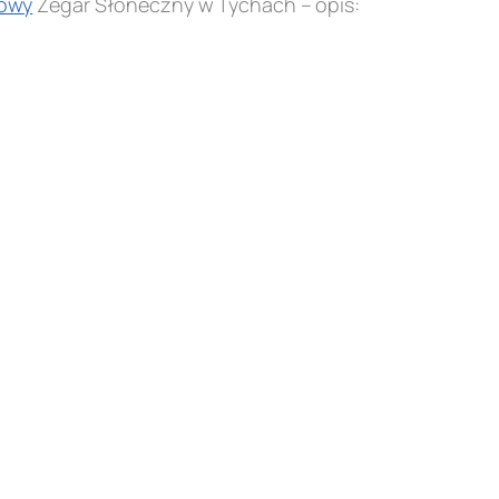
owy
Zegar Słoneczny w Tychach – opis: