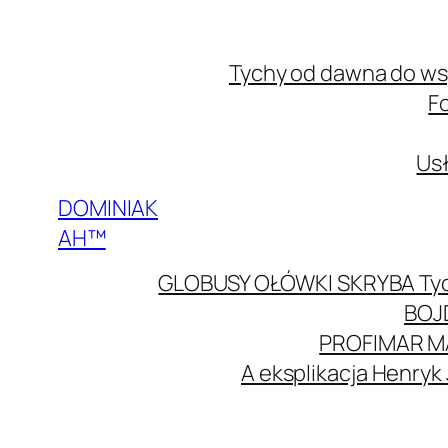
Przejdź
do
Tychy od dawna do w
treści
F
Usł
DOMINIAK
AH™
GLOBUSY OŁÓWKI SKRYBA Ty
BOJ
PROFIMAR M
A eksplikacja Henryk