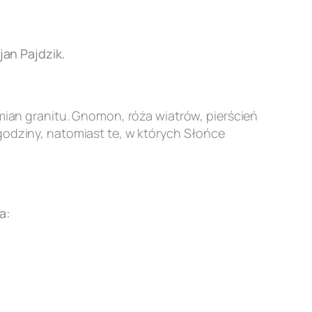
an Pajdzik.
an granitu. Gnomon, róża wiatrów, pierścień
godziny, natomiast te, w których Słońce
a: