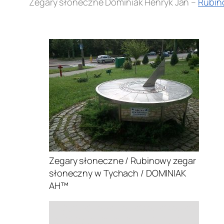
Zegary słoneczne Dominiak Henryk Jan –
Rubin
.
Zegary słoneczne / Rubinowy zegar
słoneczny w Tychach / DOMINIAK
AH™