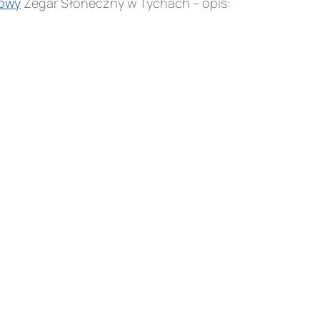
owy
Zegar Słoneczny w Tychach – opis: