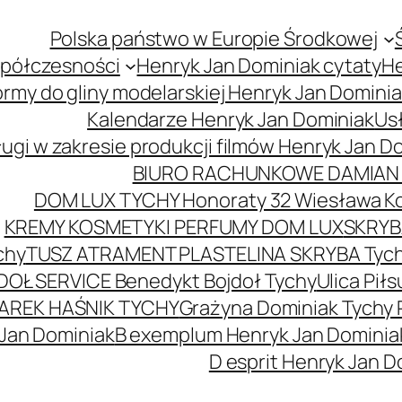
Polska państwo w Europie Środkowej
spółczesności
Henryk Jan Dominiak cytaty
He
ormy do gliny modelarskiej Henryk Jan Domini
Kalendarze Henryk Jan Dominiak
Usł
ugi w zakresie produkcji filmów Henryk Jan D
BIURO RACHUNKOWE DAMIAN 
DOM LUX TYCHY Honoraty 32 Wiesława K
KREMY KOSMETYKI PERFUMY DOM LUX
SKRYBA
chy
TUSZ ATRAMENT PLASTELINA SKRYBA Tyc
DOŁ SERVICE Benedykt Bojdoł Tychy
Ulica Pi
AREK HAŚNIK TYCHY
Grażyna Dominiak Tychy 
 Jan Dominiak
B exemplum Henryk Jan Dominia
D esprit Henryk Jan D