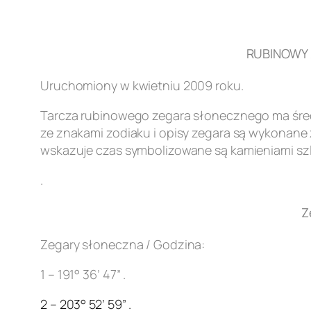
RUBINOWY Z
Uruchomiony w kwietniu 2009 roku.
Tarcza rubinowego zegara słonecznego ma śred
ze znakami zodiaku i opisy zegara są wykonane z
wskazuje czas symbolizowane są kamieniami szl
.
Z
Zegary słoneczna / Godzina:
1 – 191° 36’ 47” .
2 – 203° 52’ 59” .