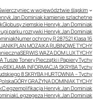
Świerczyniec w województwie śląskim
nryk Jan Dominiak kamienie szlachetne
ak
Globusy ziemskie Henryk Jan Dominiak
ugi parku rozrywki Henryk Jan Dominiak
ominiak
Numer ochrony R 287521 Klasa 16
JANIK
PLAN MOZAIKA RUBINOWE TYCHY
onieczna
SERWIS WAZA DOM LUX TYCHY
 Tusze Tonery Pieczątki i Papiery Tychy
hy
REKLAMA INFORMACJA SKRYBA Tychy
łsudskiego 8 SKRYBA HURTOWNIA – Tychy
Polska
GÓRY GRAŻYNA DOMINIAK TYCHY
k
C egzemplifikacja Henryk Jan Dominiak
ominiak
L egzegeza Henryk Jan Dominiak