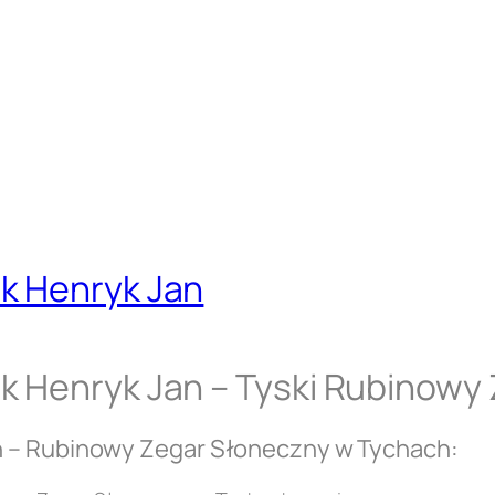
k Henryk Jan
k Henryk Jan – Tyski Rubinowy
n – Rubinowy Zegar Słoneczny w Tychach: