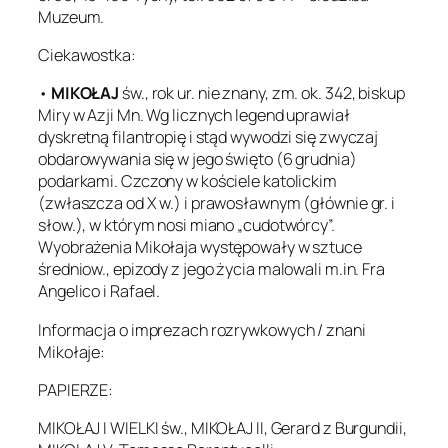
Muzeum.
Ciekawostka:
•
MIKOŁAJ
św., rok ur. nie znany, zm. ok. 342, biskup
Miry w Azji Mn. Wg licznych legend uprawiał
dyskretną filantropię i stąd wywodzi się zwyczaj
obdarowywania się w jego święto (6 grudnia)
podarkami. Czczony w kościele katolickim
(zwłaszcza od X w.) i prawosławnym (głównie gr. i
słow.), w którym nosi miano „cudotwórcy”.
Wyobrażenia Mikołaja występowały w sztuce
średniow., epizody z jego życia malowali m.in. Fra
Angelico i Rafael.
Informacja o imprezach rozrywkowych / znani
Mikołaje:
PAPIERZE:
MIKOŁAJ I WIELKI św., MIKOŁAJ II, Gerard z Burgundii,