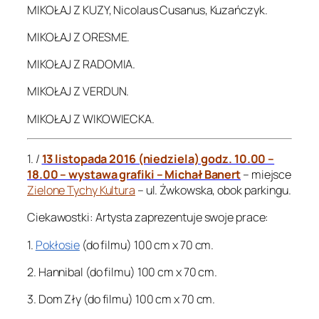
MIKOŁAJ Z KUZY, Nicolaus Cusanus, Kuzańczyk.
MIKOŁAJ Z ORESME.
MIKOŁAJ Z RADOMIA.
MIKOŁAJ Z VERDUN.
MIKOŁAJ Z WIKOWIECKA.
1. /
13 listopada 2016 (niedziela) godz. 10.00 –
18.00 – wystawa grafiki – Michał Banert
– miejsce
Zielone Tychy Kultura
– ul. Żwkowska, obok parkingu.
Ciekawostki: Artysta zaprezentuje swoje prace:
1.
Pokłosie
(do filmu) 100 cm x 70 cm.
2. Hannibal (do filmu) 100 cm x 70 cm.
3. Dom Zły (do filmu) 100 cm x 70 cm.