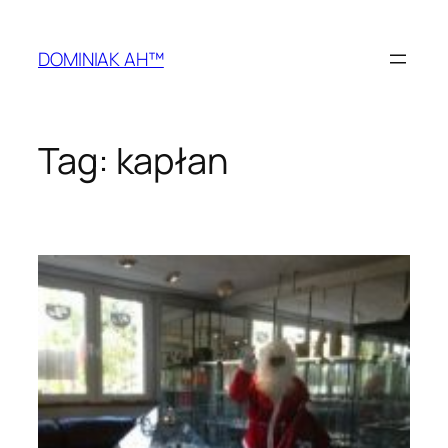
Przejdź
do
DOMINIAK AH™
treści
Tag:
kapłan