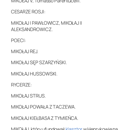
MIKOŁAJ V, Tomasso Parentucelli.
CESARZE ROSJI:
MIKOŁAJ I PAWŁOWICZ, MIKOŁAJ II
ALEKSANDROWICZ.
POECI:
MIKOŁAJ REJ.
MIKOŁAJ SĘP SZARZYŃSKI.
MIKOŁAJ HUSSOWSKI.
RYCERZE:
MIKOŁAJ STRUS.
MIKOŁAJ POWAŁA Z TACZEWA.
MIKOŁAJ KIEŁBASA Z TYMIEŃCA.
MIKOŁAJ, który ufundował
klasztor
w Henrykowie na