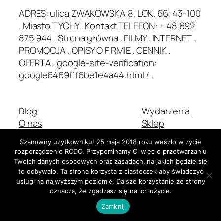
ADRES: ulica ŻWAKOWSKA 8, LOK. 66, 43-100
. Miasto TYCHY . Kontakt TELEFON: + 48 692
875 944 . Strona główna . FILMY . INTERNET .
PROMOCJA . OPISY O FIRMIE . CENNIK .
OFERTA . google-site-verification:
google6469f1f6be1e4a44.html / .
Blog
Wydarzenia
O nas
Sklep
Najczęściej zadawane pytania
Wzorce
Szanowny użytkowniku! 25 maja 2018 roku weszło w życie
Autorzy
Motywy
rozporządzenie RODO. Przypominamy Ci więc o przetwarzaniu
Twoich danych osobowych oraz zasadach, na jakich będzie się
to odbywało. Ta strona korzysta z ciasteczek aby świadczyć
usługi na najwyższym poziomie. Dalsze korzystanie ze strony
Dwadzieścia Dwadzieścia-Pięć
Stworzone z
WordPress
oznacza, że zgadzasz się na ich użycie.
Zamknij