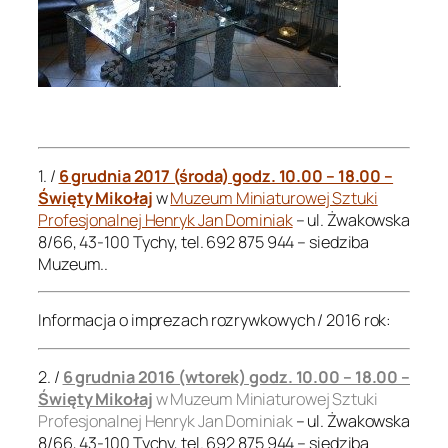
.
.
1. /
6 grudnia 2017 (środa) godz. 10.00 – 18.00 –
Święty Mikołaj
w
Muzeum Miniaturowej Sztuki
Profesjonalnej Henryk Jan Dominiak
– ul. Żwakowska
8/66, 43-100 Tychy, tel. 692 875 944 – siedziba
Muzeum..
Informacja o imprezach rozrywkowych / 2016 rok:
2. /
6 grudnia 2016 (wtorek) godz. 10.00 – 18.00 –
Święty Mikołaj
w Muzeum Miniaturowej Sztuki
Profesjonalnej Henryk Jan Dominiak
– ul. Żwakowska
8/66, 43-100 Tychy, tel. 692 875 944 – siedziba