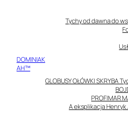
Przejdź
do
Tychy od dawna do w
treści
F
Usł
DOMINIAK
AH™
GLOBUSY OŁÓWKI SKRYBA Ty
BOJ
PROFIMAR M
A eksplikacja Henryk