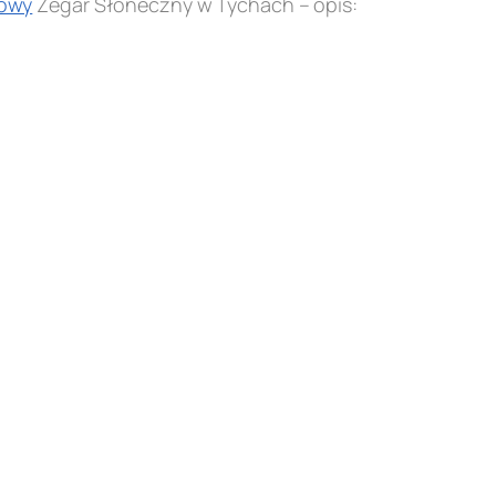
owy
Zegar Słoneczny w Tychach – opis: