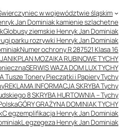
Świerczyniec w województwie śląskim
nryk Jan Dominiak kamienie szlachetne
ak
Globusy ziemskie Henryk Jan Dominiak
ugi parku rozrywki Henryk Jan Dominiak
ominiak
Numer ochrony R 287521 Klasa 16
JANIK
PLAN MOZAIKA RUBINOWE TYCHY
onieczna
SERWIS WAZA DOM LUX TYCHY
 Tusze Tonery Pieczątki i Papiery Tychy
hy
REKLAMA INFORMACJA SKRYBA Tychy
łsudskiego 8 SKRYBA HURTOWNIA – Tychy
Polska
GÓRY GRAŻYNA DOMINIAK TYCHY
k
C egzemplifikacja Henryk Jan Dominiak
ominiak
L egzegeza Henryk Jan Dominiak