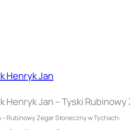
k Henryk Jan
k Henryk Jan – Tyski Rubinowy
n – Rubinowy Zegar Słoneczny w Tychach: