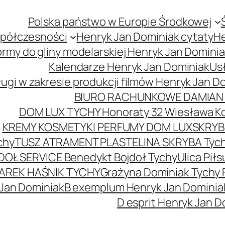
Polska państwo w Europie Środkowej
spółczesności
Henryk Jan Dominiak cytaty
He
ormy do gliny modelarskiej Henryk Jan Domini
Kalendarze Henryk Jan Dominiak
Usł
ugi w zakresie produkcji filmów Henryk Jan D
BIURO RACHUNKOWE DAMIAN 
DOM LUX TYCHY Honoraty 32 Wiesława K
KREMY KOSMETYKI PERFUMY DOM LUX
SKRYBA
chy
TUSZ ATRAMENT PLASTELINA SKRYBA Tyc
DOŁ SERVICE Benedykt Bojdoł Tychy
Ulica Pi
AREK HAŚNIK TYCHY
Grażyna Dominiak Tychy 
 Jan Dominiak
B exemplum Henryk Jan Dominia
D esprit Henryk Jan D