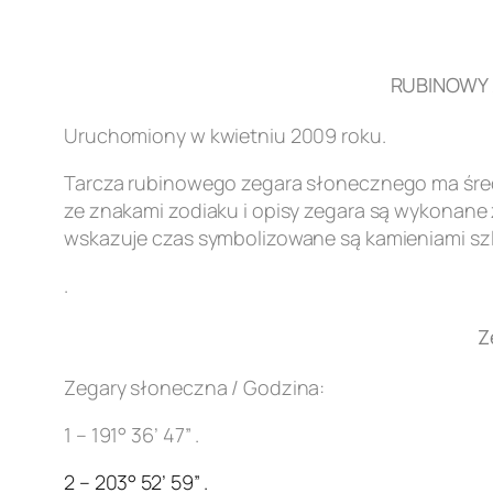
RUBINOWY Z
Uruchomiony w kwietniu 2009 roku.
Tarcza rubinowego zegara słonecznego ma śred
ze znakami zodiaku i opisy zegara są wykonane z
wskazuje czas symbolizowane są kamieniami szl
.
Z
Zegary słoneczna / Godzina:
1 – 191° 36’ 47” .
2 – 203° 52’ 59” .