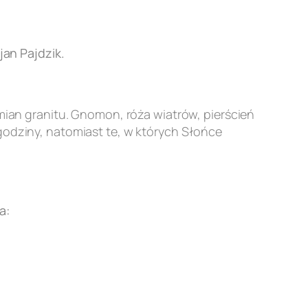
an Pajdzik.
an granitu. Gnomon, róża wiatrów, pierścień
godziny, natomiast te, w których Słońce
a: