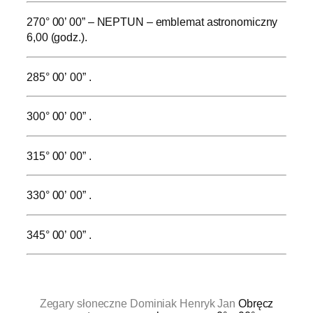
270° 00’ 00” – NEPTUN – emblemat astronomiczny
6,00 (godz.).
285° 00’ 00” .
300° 00’ 00” .
315° 00’ 00” .
330° 00’ 00” .
345° 00’ 00” .
.
Zegary słoneczne Dominiak Henryk Jan
Obręcz