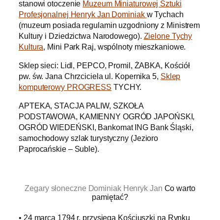
stanowi otoczenie
Muzeum Miniaturowej Sztuki
Profesjonalnej Henryk Jan Dominiak
w Tychach
(muzeum posiada regulamin uzgodniony z Ministrem
Kultury i Dziedzictwa Narodowego).
Zielone Tychy
Kultura
, Mini Park Raj, wspólnoty mieszkaniowe.
Sklep sieci: Lidl, PEPCO, Promil, ŻABKA, Kościół
pw. św. Jana Chrzciciela ul. Kopernika 5,
Sklep
komputerowy PROGRESS
TYCHY.
APTEKA, STACJA PALIW, SZKOŁA
PODSTAWOWA, KAMIENNY OGRÓD JAPOŃSKI,
OGRÓD WIEDEŃSKI, Bankomat ING Bank Śląski,
samochodowy szlak turystyczny (Jezioro
Paprocańskie – Suble).
.
Zegary słoneczne Dominiak Henryk Jan
Co warto
pamiętać?
• 24 marca 1794 r. przysięga Kościuszki na Rynku