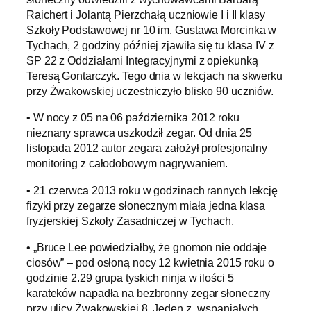
Raichert i Jolantą Pierzchałą uczniowie I i II klasy
Szkoły Podstawowej nr 10 im. Gustawa Morcinka w
Tychach, 2 godziny później zjawiła się tu klasa IV z
SP 22 z Oddziałami Integracyjnymi z opiekunką
Teresą Gontarczyk. Tego dnia w lekcjach na skwerku
przy Żwakowskiej uczestniczyło blisko 90 uczniów.
• W nocy z 05 na 06 października 2012 roku
nieznany sprawca uszkodził zegar. Od dnia 25
listopada 2012 autor zegara założył profesjonalny
monitoring z całodobowym nagrywaniem.
• 21 czerwca 2013 roku w godzinach rannych lekcję
fizyki przy zegarze słonecznym miała jedna klasa
fryzjerskiej Szkoły Zasadniczej w Tychach.
• „Bruce Lee powiedziałby, że gnomon nie oddaje
ciosów” – pod osłoną nocy 12 kwietnia 2015 roku o
godzinie 2.29 grupa tyskich ninja w ilości 5
karateków napadła na bezbronny zegar słoneczny
przy ulicy Żwakowskiej 8. Jeden z „wspaniałych