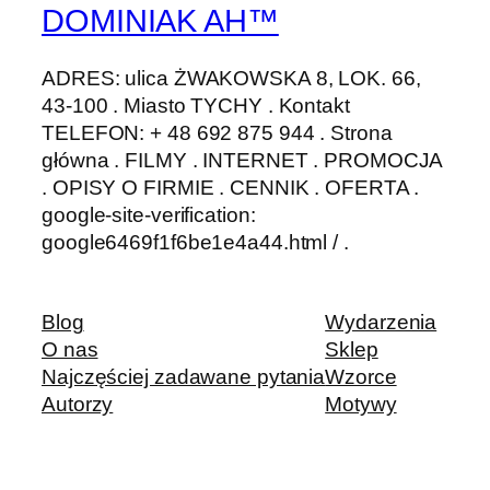
DOMINIAK AH™
ADRES: ulica ŻWAKOWSKA 8, LOK. 66,
43-100 . Miasto TYCHY . Kontakt
TELEFON: + 48 692 875 944 . Strona
główna . FILMY . INTERNET . PROMOCJA
. OPISY O FIRMIE . CENNIK . OFERTA .
google-site-verification:
google6469f1f6be1e4a44.html / .
Blog
Wydarzenia
O nas
Sklep
Najczęściej zadawane pytania
Wzorce
Autorzy
Motywy