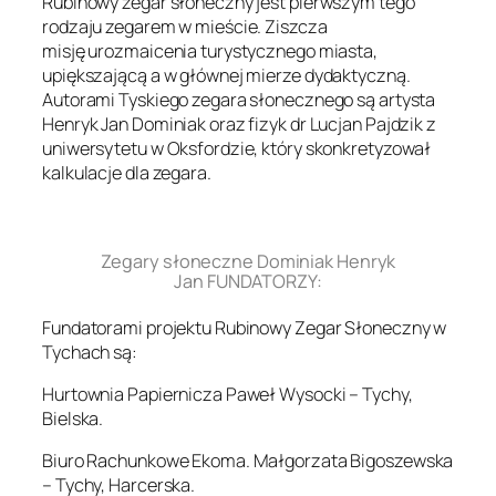
Rubinowy zegar słoneczny jest pierwszym tego
rodzaju zegarem w mieście. Ziszcza
misję urozmaicenia turystycznego miasta,
upiększającą a w głównej mierze dydaktyczną.
Autorami Tyskiego zegara słonecznego są artysta
Henryk Jan Dominiak oraz fizyk dr Lucjan Pajdzik z
uniwersytetu w Oksfordzie, który skonkretyzował
kalkulacje dla zegara.
.
Zegary słoneczne Dominiak Henryk
Jan FUNDATORZY:
Fundatorami projektu Rubinowy Zegar Słoneczny w
Tychach są:
Hurtownia Papiernicza Paweł Wysocki – Tychy,
Bielska.
Biuro Rachunkowe Ekoma. Małgorzata Bigoszewska
– Tychy, Harcerska.