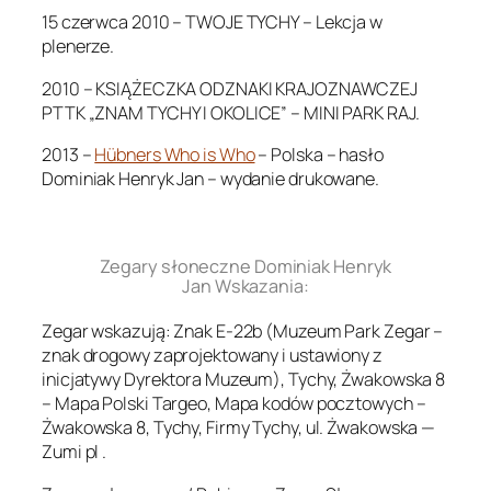
15 czerwca 2010 – TWOJE TYCHY – Lekcja w
plenerze.
2010 – KSIĄŻECZKA ODZNAKI KRAJOZNAWCZEJ
PTTK „ZNAM TYCHY I OKOLICE” – MINI PARK RAJ.
2013 –
Hübners Who is Who
– Polska – hasło
Dominiak Henryk Jan – wydanie drukowane.
.
Zegary słoneczne Dominiak Henryk
Jan Wskazania:
Zegar wskazują: Znak E-22b (Muzeum Park Zegar –
znak drogowy zaprojektowany i ustawiony z
inicjatywy Dyrektora Muzeum), Tychy, Żwakowska 8
– Mapa Polski Targeo, Mapa kodów pocztowych –
Żwakowska 8, Tychy, Firmy Tychy, ul. Żwakowska —
Zumi pl .