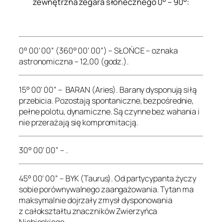
zewnętrzna zegara słonecznego 0° – 90°:
.
0° 00’ 00” (360° 00’ 00”) – SŁOŃCE – oznaka
astronomiczna – 12,00 (godz.).
15° 00’ 00” – BARAN (Aries). Barany dysponują siłą
przebicia. Pozostają spontaniczne, bezpośrednie,
pełne polotu, dynamiczne. Są czynne bez wahania i
nie przerażają się kompromitacją.
30° 00’ 00” – .
45° 00’ 00” – BYK (Taurus). Od partycypanta życzy
sobie porównywalnego zaangażowania. Tytan ma
maksymalnie dojrzały zmysł dysponowania
z całokształtu znaczników Zwierzyńca
Niebieskiego.