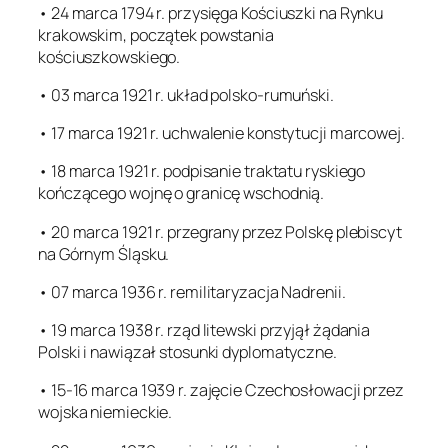
• 24 marca 1794 r. przysięga Kościuszki na Rynku
krakowskim, początek powstania
kościuszkowskiego.
• 03 marca 1921 r. układ polsko-rumuński.
• 17 marca 1921 r. uchwalenie konstytucji marcowej.
• 18 marca 1921 r. podpisanie traktatu ryskiego
kończącego wojnę o granicę wschodnią.
• 20 marca 1921 r. przegrany przez Polskę plebiscyt
na Górnym Śląsku.
• 07 marca 1936 r. remilitaryzacja Nadrenii.
• 19 marca 1938 r. rząd litewski przyjął żądania
Polski i nawiązał stosunki dyplomatyczne.
• 15-16 marca 1939 r. zajęcie Czechosłowacji przez
wojska niemieckie.