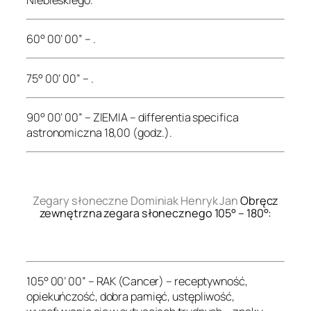
60° 00’ 00” – .
75° 00’ 00” – .
90° 00’ 00” – ZIEMIA – differentia specifica
astronomiczna 18,00 (godz.).
.
Zegary słoneczne Dominiak Henryk Jan
Obręcz
zewnętrzna zegara słonecznego 105° – 180°:
.
105° 00’ 00” – RAK (Cancer) – receptywność,
opiekuńczość, dobra pamięć, ustępliwość,