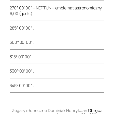
270° 00’ 00” – NEPTUN – emblemat astronomiczny
6,00 (godz.).
285° 00’ 00” .
300° 00’ 00” .
315° 00’ 00” .
330° 00’ 00” .
345° 00’ 00” .
.
Zegary słoneczne Dominiak Henryk Jan
Obręcz