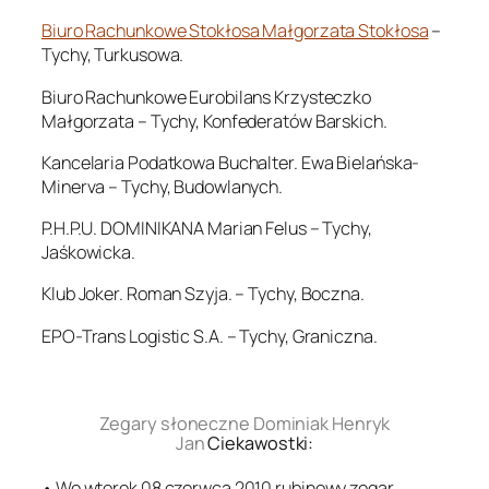
Biuro Rachunkowe Stokłosa Małgorzata Stokłosa
–
Tychy, Turkusowa.
Biuro Rachunkowe Eurobilans Krzysteczko
Małgorzata – Tychy, Konfederatów Barskich.
Kancelaria Podatkowa Buchalter. Ewa Bielańska-
Minerva – Tychy, Budowlanych.
P.H.P.U. DOMINIKANA Marian Felus – Tychy,
Jaśkowicka.
Klub Joker. Roman Szyja. – Tychy, Boczna.
EPO-Trans Logistic S.A. – Tychy, Graniczna.
.
Zegary słoneczne Dominiak Henryk
Jan
Ciekawostki:
• We wtorek 08 czerwca 2010 rubinowy zegar