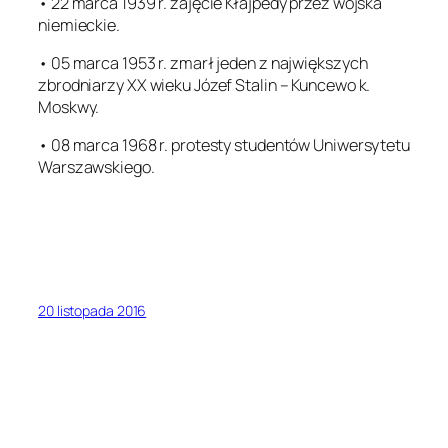
• 22 marca 1939 r. zajęcie Kłajpedy przez wojska
niemieckie.
• 05 marca 1953 r. zmarł jeden z największych
zbrodniarzy XX wieku Józef Stalin – Kuncewo k.
Moskwy.
• 08 marca 1968 r. protesty studentów Uniwersytetu
Warszawskiego.
20 listopada 2016