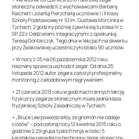
słoneczny odwiedzili z wychowawcami Barbarą
Raichert i Jolantą Pierzchałą uczniowie I i II klasy
Szkoły Podstawowej nr 10 im. Gustawa Morcinka w
Tychach, 2 godziny później zjawiła się tu klasa IV z
SP 22 z Oddziałami Integracyjnymi z opiekunką
Teresą Gontarczyk. Tego dnia w lekcjach na skwerku
przy Żwakowskiej uczestniczyło blisko 90 uczniów.
• W nocy z 05 na 06 października 2012 roku
nieznany sprawca uszkodził zegar. Od dnia 25
listopada 2012 autor zegara założył profesjonalny
monitoring z całodobowym nagrywaniem.
• 21 czerwca 2013 roku w godzinach rannych lekcję
fizyki przy zegarze słonecznym miała jedna klasa
fryzjerskiej Szkoły Zasadniczej w Tychach.
• „Bruce Lee powiedziałby, że gnomon nie oddaje
ciosów” – pod osłoną nocy 12 kwietnia 2015 roku o
godzinie 2.29 grupa tyskich ninja w ilości 5
karateków napadła na bezbronny zegar słoneczny