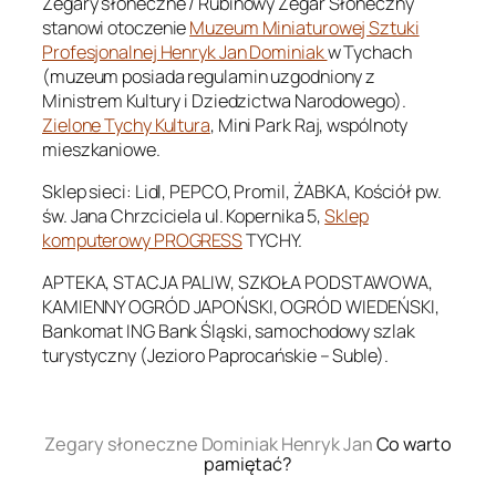
Zegary słoneczne / Rubinowy Zegar Słoneczny
stanowi otoczenie
Muzeum Miniaturowej Sztuki
Profesjonalnej Henryk Jan Dominiak
w Tychach
(muzeum posiada regulamin uzgodniony z
Ministrem Kultury i Dziedzictwa Narodowego).
Zielone Tychy Kultura
, Mini Park Raj, wspólnoty
mieszkaniowe.
Sklep sieci: Lidl, PEPCO, Promil, ŻABKA, Kościół pw.
św. Jana Chrzciciela ul. Kopernika 5,
Sklep
komputerowy PROGRESS
TYCHY.
APTEKA, STACJA PALIW, SZKOŁA PODSTAWOWA,
KAMIENNY OGRÓD JAPOŃSKI, OGRÓD WIEDEŃSKI,
Bankomat ING Bank Śląski, samochodowy szlak
turystyczny (Jezioro Paprocańskie – Suble).
.
Zegary słoneczne Dominiak Henryk Jan
Co warto
pamiętać?