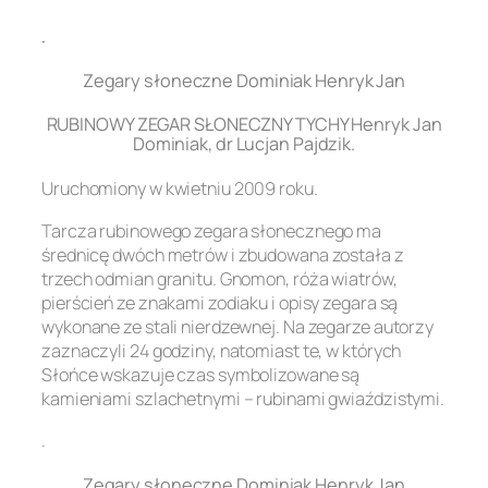
.
Zegary słoneczne Dominiak Henryk Jan
RUBINOWY ZEGAR SŁONECZNY TYCHY Henryk Jan
Dominiak, dr Lucjan Pajdzik.
Uruchomiony w kwietniu 2009 roku.
Tarcza rubinowego zegara słonecznego ma
średnicę dwóch metrów i zbudowana została z
trzech odmian granitu. Gnomon, róża wiatrów,
pierścień ze znakami zodiaku i opisy zegara są
wykonane ze stali nierdzewnej. Na zegarze autorzy
zaznaczyli 24 godziny, natomiast te, w których
Słońce wskazuje czas symbolizowane są
kamieniami szlachetnymi – rubinami gwiaździstymi.
.
Zegary słoneczne Dominiak Henryk Jan