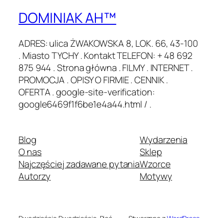
DOMINIAK AH™
ADRES: ulica ŻWAKOWSKA 8, LOK. 66, 43-100
. Miasto TYCHY . Kontakt TELEFON: + 48 692
875 944 . Strona główna . FILMY . INTERNET .
PROMOCJA . OPISY O FIRMIE . CENNIK .
OFERTA . google-site-verification:
google6469f1f6be1e4a44.html / .
Blog
Wydarzenia
O nas
Sklep
Najczęściej zadawane pytania
Wzorce
Autorzy
Motywy