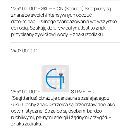
225° 00’ 00” – SKORPION (Scorpio) Skorpiony są
znane ze swoich intensywnych odczuć,
determinacji i silnego zaangażowania we wszystko
co robią. Szukają dziury w całym. Jest to znak
przypisany żywiołowi wody. – znaku zodiaku.
240° 00’ 00” .
255° 00’ 00” –
STRZELEC
(Sagittarius) obrazuje centaura strzelającego z
łuku. Cechy znaku Strzelca są przedstawiane jako
optymistyczne. Strzelce są osobami bardzo
ruchliwymi, pełnymi energii i żądnymi przygód. –
znaku zodiaku.