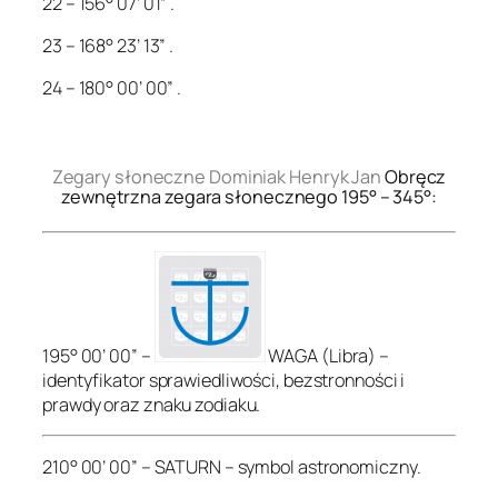
22 – 156° 07’ 01” .
23 – 168° 23’ 13” .
24 – 180° 00’ 00” .
.
Zegary słoneczne Dominiak Henryk Jan
Obręcz
zewnętrzna zegara słonecznego 195° – 345°:
195° 00’ 00” –
WAGA (Libra) –
identyfikator sprawiedliwości, bezstronności i
prawdy oraz znaku zodiaku.
210° 00’ 00” – SATURN – symbol astronomiczny.