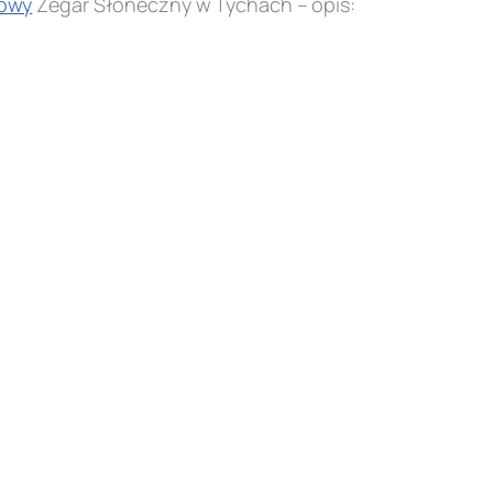
owy
Zegar Słoneczny w Tychach – opis: