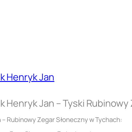
k Henryk Jan
k Henryk Jan – Tyski Rubinowy
n – Rubinowy Zegar Słoneczny w Tychach: