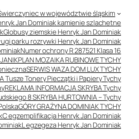
Świerczyniec w województwie śląskim
nryk Jan Dominiak kamienie szlachetne
ak
Globusy ziemskie Henryk Jan Dominiak
ugi parku rozrywki Henryk Jan Dominiak
ominiak
Numer ochrony R 287521 Klasa 16
JANIK
PLAN MOZAIKA RUBINOWE TYCHY
onieczna
SERWIS WAZA DOM LUX TYCHY
 Tusze Tonery Pieczątki i Papiery Tychy
hy
REKLAMA INFORMACJA SKRYBA Tychy
łsudskiego 8 SKRYBA HURTOWNIA – Tychy
Polska
GÓRY GRAŻYNA DOMINIAK TYCHY
k
C egzemplifikacja Henryk Jan Dominiak
ominiak
L egzegeza Henryk Jan Dominiak