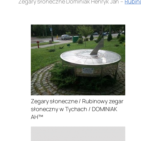
Zegary słoneczne Dominiak Henryk Jan –
Rubin
.
Zegary słoneczne / Rubinowy zegar
słoneczny w Tychach / DOMINIAK
AH™