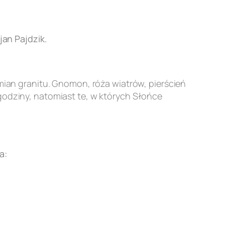
an Pajdzik.
an granitu. Gnomon, róża wiatrów, pierścień
godziny, natomiast te, w których Słońce
a: