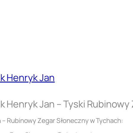
k Henryk Jan
k Henryk Jan – Tyski Rubinowy
n – Rubinowy Zegar Słoneczny w Tychach: