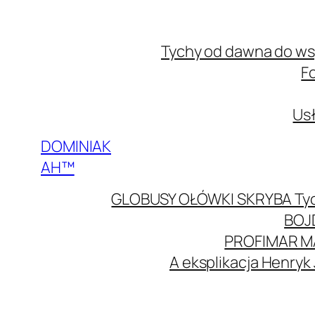
Przejdź
do
Tychy od dawna do w
treści
F
Usł
DOMINIAK
AH™
GLOBUSY OŁÓWKI SKRYBA Ty
BOJ
PROFIMAR M
A eksplikacja Henryk