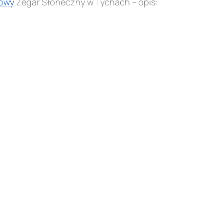
owy
Zegar Słoneczny w Tychach – opis: