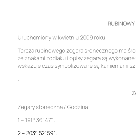
RUBINOWY Z
Uruchomiony w kwietniu 2009 roku.
Tarcza rubinowego zegara słonecznego ma śred
ze znakami zodiaku i opisy zegara są wykonane z
wskazuje czas symbolizowane są kamieniami szl
.
Z
Zegary słoneczna / Godzina:
1 – 191° 36’ 47” .
2 – 203° 52’ 59” .