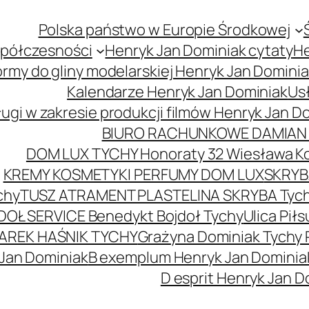
Polska państwo w Europie Środkowej
spółczesności
Henryk Jan Dominiak cytaty
He
ormy do gliny modelarskiej Henryk Jan Domini
Kalendarze Henryk Jan Dominiak
Usł
ugi w zakresie produkcji filmów Henryk Jan D
BIURO RACHUNKOWE DAMIAN 
DOM LUX TYCHY Honoraty 32 Wiesława K
KREMY KOSMETYKI PERFUMY DOM LUX
SKRYBA
chy
TUSZ ATRAMENT PLASTELINA SKRYBA Tyc
DOŁ SERVICE Benedykt Bojdoł Tychy
Ulica Pi
AREK HAŚNIK TYCHY
Grażyna Dominiak Tychy 
 Jan Dominiak
B exemplum Henryk Jan Dominia
D esprit Henryk Jan D