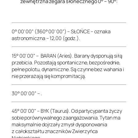
zewnętrzna zegara słonecznego 0° – 90°:
.
0° 00’ 00” (360° 00’ 00”) – SŁOŃCE – oznaka
astronomiczna – 12,00 (godz.).
15° 00’ 00” – BARAN (Aries). Barany dysponują siłą
przebicia. Pozostają spontaniczne, bezpośrednie,
pełne polotu, dynamiczne. Są czynne bez wahania i
nie przerażają się kompromitacją.
30° 00’ 00” – .
45° 00’ 00” – BYK (Taurus). Od partycypanta życzy
sobie porównywalnego zaangażowania. Tytan ma
maksymalnie dojrzały zmysł dysponowania
z całokształtu znaczników Zwierzyńca
Niebieskiego.