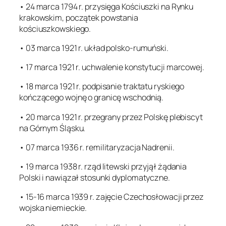
• 24 marca 1794 r. przysięga Kościuszki na Rynku
krakowskim, początek powstania
kościuszkowskiego.
• 03 marca 1921 r. układ polsko-rumuński.
• 17 marca 1921 r. uchwalenie konstytucji marcowej.
• 18 marca 1921 r. podpisanie traktatu ryskiego
kończącego wojnę o granicę wschodnią.
• 20 marca 1921 r. przegrany przez Polskę plebiscyt
na Górnym Śląsku.
• 07 marca 1936 r. remilitaryzacja Nadrenii.
• 19 marca 1938 r. rząd litewski przyjął żądania
Polski i nawiązał stosunki dyplomatyczne.
• 15-16 marca 1939 r. zajęcie Czechosłowacji przez
wojska niemieckie.