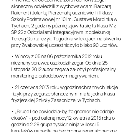
słoneczny odwiedzili z wychowawcami Barbarą
Raichert i Jolantą Pierzchałą uczniowie I i II klasy
Szkoły Podstawowej nr 10 im. Gustawa Morcinka w
Tychach, 2 godziny później zjawiła się tu klasa IV z
SP 22 z Oddziałami Integracyjnymi z opiekunką
Teresą Gontarczyk. Tego dnia w lekcjach na skwerku
przy Żwakowskiej uczestniczyło blisko 90 uczniów.
• W nocy z 05 na 06 października 2012 roku
nieznany sprawca uszkodził zegar. Od dnia 25
listopada 2012 autor zegara założył profesjonalny
monitoring z całodobowym nagrywaniem.
• 21 czerwca 2013 roku w godzinach rannych lekcję
fizyki przy zegarze słonecznym miała jedna klasa
fryzjerskiej Szkoły Zasadniczej w Tychach.
• „Bruce Lee powiedziałby, że gnomon nie oddaje
ciosów” – pod osłoną nocy 12 kwietnia 2015 roku o
godzinie 2.29 grupa tyskich ninja w ilości 5
karateków napadła na bezbronny zegar słoneczny