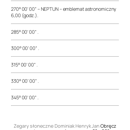
270° 00’ 00” – NEPTUN – emblemat astronomiczny
6,00 (godz.).
285° 00’ 00” .
300° 00’ 00” .
315° 00’ 00” .
330° 00’ 00” .
345° 00’ 00” .
.
Zegary słoneczne Dominiak Henryk Jan
Obręcz