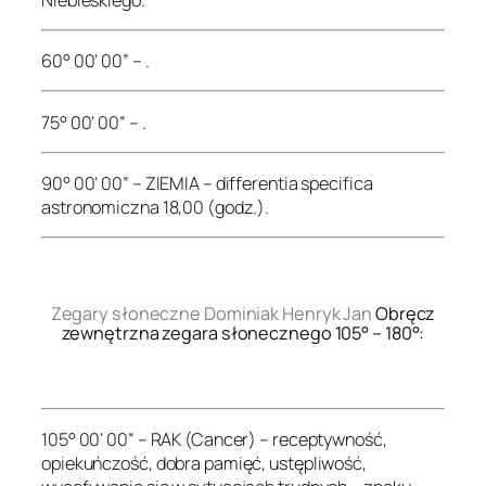
60° 00’ 00” – .
75° 00’ 00” – .
90° 00’ 00” – ZIEMIA – differentia specifica
astronomiczna 18,00 (godz.).
.
Zegary słoneczne Dominiak Henryk Jan
Obręcz
zewnętrzna zegara słonecznego 105° – 180°:
.
105° 00’ 00” – RAK (Cancer) – receptywność,
opiekuńczość, dobra pamięć, ustępliwość,