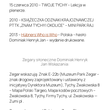
15 czerwca 2010 – TWOJE TYCHY – Lekcja w
plenerze.
2010 – KSIĄŻECZKA ODZNAKI KRAJOZNAWCZEJ
PTTK „ZNAM TYCHY I OKOLICE” – MINI PARK RAJ.
2013 –
Hübners Who is Who
– Polska – hasło
Dominiak Henryk Jan – wydanie drukowane.
.
Zegary słoneczne Dominiak Henryk
Jan Wskazania:
Zegar wskazują: Znak E-22b (Muzeum Park Zegar –
znak drogowy zaprojektowany i ustawiony z
inicjatywy Dyrektora Muzeum), Tychy, Żwakowska 8
– Mapa Polski Targeo, Mapa kodów pocztowych –
Żwakowska 8, Tychy, Firmy Tychy, ul. Żwakowska —
Zumi pl .