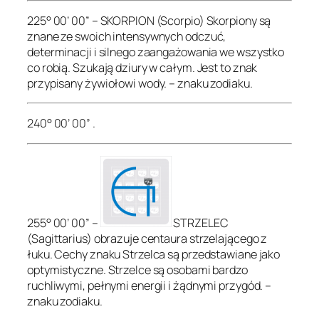
225° 00’ 00” – SKORPION (Scorpio) Skorpiony są
znane ze swoich intensywnych odczuć,
determinacji i silnego zaangażowania we wszystko
co robią. Szukają dziury w całym. Jest to znak
przypisany żywiołowi wody. – znaku zodiaku.
240° 00’ 00” .
255° 00’ 00” –
STRZELEC
(Sagittarius) obrazuje centaura strzelającego z
łuku. Cechy znaku Strzelca są przedstawiane jako
optymistyczne. Strzelce są osobami bardzo
ruchliwymi, pełnymi energii i żądnymi przygód. –
znaku zodiaku.