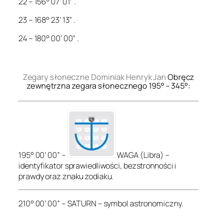
22 – 156° 07’ 01” .
23 – 168° 23’ 13” .
24 – 180° 00’ 00” .
.
Zegary słoneczne Dominiak Henryk Jan
Obręcz
zewnętrzna zegara słonecznego 195° – 345°:
195° 00’ 00” –
WAGA (Libra) –
identyfikator sprawiedliwości, bezstronności i
prawdy oraz znaku zodiaku.
210° 00’ 00” – SATURN – symbol astronomiczny.