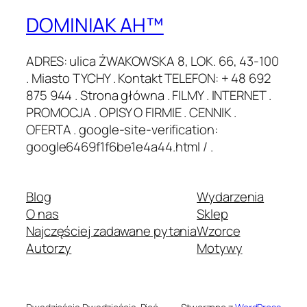
DOMINIAK AH™
ADRES: ulica ŻWAKOWSKA 8, LOK. 66, 43-100
. Miasto TYCHY . Kontakt TELEFON: + 48 692
875 944 . Strona główna . FILMY . INTERNET .
PROMOCJA . OPISY O FIRMIE . CENNIK .
OFERTA . google-site-verification:
google6469f1f6be1e4a44.html / .
Blog
Wydarzenia
O nas
Sklep
Najczęściej zadawane pytania
Wzorce
Autorzy
Motywy