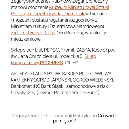
Zegary słoneczne / Rubinowy Zegar Słoneczny
stanowi otoczenie
Muzeum Miniaturowej Sztuki
Profesjonalnej Henryk Jan Dominiak
w Tychach
(muzeum posiada regulamin uzgodniony z
Ministrem Kultury i Dziedzictwa Narodowego).
Zielone Tychy Kultura
, Mini Park Raj, wspólnoty
mieszkaniowe.
Sklep sieci: Lidl, PEPCO, Promil, ŻABKA, Kościół pw.
św. Jana Chrzciciela ul. Kopernika 5,
Sklep
komputerowy PROGRESS
TYCHY.
APTEKA, STACJA PALIW, SZKOŁA PODSTAWOWA,
KAMIENNY OGRÓD JAPOŃSKI, OGRÓD WIEDEŃSKI,
Bankomat ING Bank Śląski, samochodowy szlak
turystyczny (Jezioro Paprocańskie – Suble).
.
Zegary słoneczne Dominiak Henryk Jan
Co warto
pamiętać?