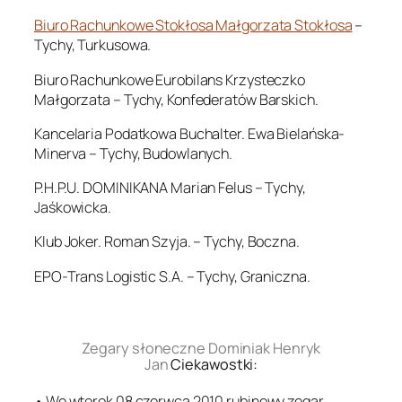
Biuro Rachunkowe Stokłosa Małgorzata Stokłosa
–
Tychy, Turkusowa.
Biuro Rachunkowe Eurobilans Krzysteczko
Małgorzata – Tychy, Konfederatów Barskich.
Kancelaria Podatkowa Buchalter. Ewa Bielańska-
Minerva – Tychy, Budowlanych.
P.H.P.U. DOMINIKANA Marian Felus – Tychy,
Jaśkowicka.
Klub Joker. Roman Szyja. – Tychy, Boczna.
EPO-Trans Logistic S.A. – Tychy, Graniczna.
.
Zegary słoneczne Dominiak Henryk
Jan
Ciekawostki:
• We wtorek 08 czerwca 2010 rubinowy zegar