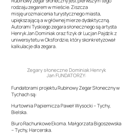
Rubinowy zegar słoneczny jest pierwszym tego
rodzaju zegarem w mieście. Ziszcza
misję urozmaicenia turystycznego miasta,
upiększającą a w głównej mierze dydaktyczną.
Autorami Tyskiego zegara słonecznego są artysta
Henryk Jan Dominiak oraz fizyk dr Lucjan Pajdzik z
uniwersytetu w Oksfordzie, który skonkretyzował
kalkulacje dla zegara.
.
Zegary słoneczne Dominiak Henryk
Jan FUNDATORZY:
Fundatorami projektu Rubinowy Zegar Słoneczny w
Tychach są:
Hurtownia Papiernicza Paweł Wysocki – Tychy,
Bielska.
Biuro Rachunkowe Ekoma. Małgorzata Bigoszewska
– Tychy, Harcerska.