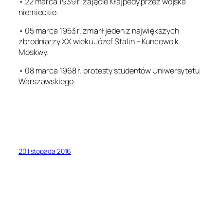
• 22 marca 1939 r. zajęcie Kłajpedy przez wojska
niemieckie.
• 05 marca 1953 r. zmarł jeden z największych
zbrodniarzy XX wieku Józef Stalin – Kuncewo k.
Moskwy.
• 08 marca 1968 r. protesty studentów Uniwersytetu
Warszawskiego.
20 listopada 2016