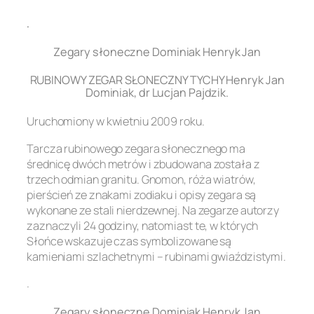
.
Zegary słoneczne Dominiak Henryk Jan
RUBINOWY ZEGAR SŁONECZNY TYCHY Henryk Jan
Dominiak, dr Lucjan Pajdzik.
Uruchomiony w kwietniu 2009 roku.
Tarcza rubinowego zegara słonecznego ma
średnicę dwóch metrów i zbudowana została z
trzech odmian granitu. Gnomon, róża wiatrów,
pierścień ze znakami zodiaku i opisy zegara są
wykonane ze stali nierdzewnej. Na zegarze autorzy
zaznaczyli 24 godziny, natomiast te, w których
Słońce wskazuje czas symbolizowane są
kamieniami szlachetnymi – rubinami gwiaździstymi.
.
Zegary słoneczne Dominiak Henryk Jan