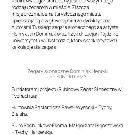
Rubinowy zegar słoneczny jest pierwszym tego
rodzaju zegarem w mieście. Ziszcza
misję urozmaicenia turystycznego miasta,
upiększającą a w głównej mierze dydaktyczną.
Autorami Tyskiego zegara słonecznego są artysta
Henryk Jan Dominiak oraz fizyk dr Lucjan Pajdzik z
uniwersytetu w Oksfordzie, który skonkretyzował
kalkulacje dla zegara.
.
Zegary słoneczne Dominiak Henryk
Jan FUNDATORZY:
Fundatorami projektu Rubinowy Zegar Słoneczny w
Tychach są:
Hurtownia Papiernicza Paweł Wysocki – Tychy,
Bielska.
Biuro Rachunkowe Ekoma. Małgorzata Bigoszewska
– Tychy, Harcerska.