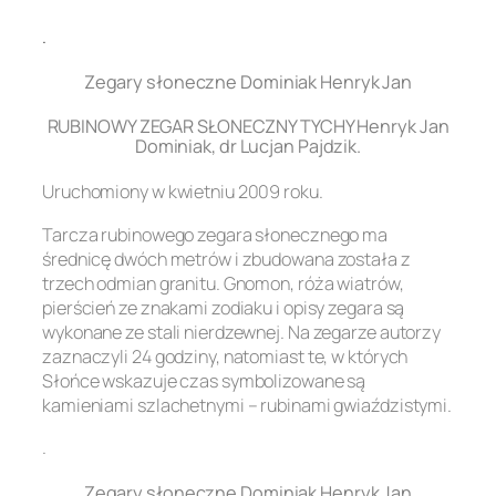
.
Zegary słoneczne Dominiak Henryk Jan
RUBINOWY ZEGAR SŁONECZNY TYCHY Henryk Jan
Dominiak, dr Lucjan Pajdzik.
Uruchomiony w kwietniu 2009 roku.
Tarcza rubinowego zegara słonecznego ma
średnicę dwóch metrów i zbudowana została z
trzech odmian granitu. Gnomon, róża wiatrów,
pierścień ze znakami zodiaku i opisy zegara są
wykonane ze stali nierdzewnej. Na zegarze autorzy
zaznaczyli 24 godziny, natomiast te, w których
Słońce wskazuje czas symbolizowane są
kamieniami szlachetnymi – rubinami gwiaździstymi.
.
Zegary słoneczne Dominiak Henryk Jan