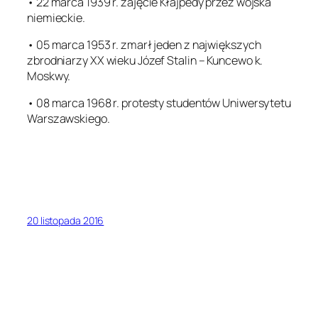
• 22 marca 1939 r. zajęcie Kłajpedy przez wojska
niemieckie.
• 05 marca 1953 r. zmarł jeden z największych
zbrodniarzy XX wieku Józef Stalin – Kuncewo k.
Moskwy.
• 08 marca 1968 r. protesty studentów Uniwersytetu
Warszawskiego.
20 listopada 2016