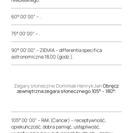
60° 00’ 00” – .
75° 00’ 00” – .
90° 00’ 00” – ZIEMIA – differentia specifica
astronomiczna 18,00 (godz.).
.
Zegary słoneczne Dominiak Henryk Jan
Obręcz
zewnętrzna zegara słonecznego 105° – 180°:
.
105° 00’ 00” – RAK (Cancer) – receptywność,
opiekuńczość, dobra pamięć, ustępliwość,