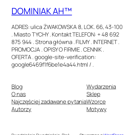
DOMINIAK AH™
ADRES: ulica ŻWAKOWSKA 8, LOK. 66, 43-100
. Miasto TYCHY . Kontakt TELEFON: + 48 692
875 944 . Strona główna . FILMY . INTERNET .
PROMOCJA . OPISY O FIRMIE . CENNIK .
OFERTA . google-site-verification:
google6469f1f6be1e4a44.html / .
Blog
Wydarzenia
O nas
Sklep
Najczęściej zadawane pytania
Wzorce
Autorzy
Motywy