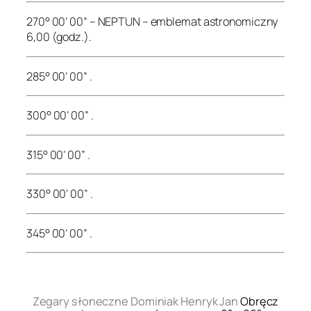
270° 00’ 00” – NEPTUN – emblemat astronomiczny
6,00 (godz.).
285° 00’ 00” .
300° 00’ 00” .
315° 00’ 00” .
330° 00’ 00” .
345° 00’ 00” .
.
Zegary słoneczne Dominiak Henryk Jan
Obręcz