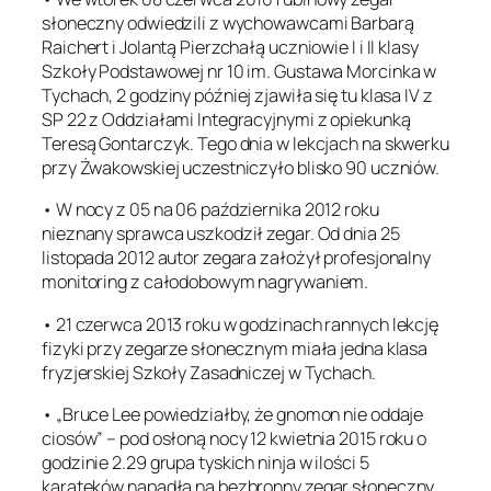
słoneczny odwiedzili z wychowawcami Barbarą
Raichert i Jolantą Pierzchałą uczniowie I i II klasy
Szkoły Podstawowej nr 10 im. Gustawa Morcinka w
Tychach, 2 godziny później zjawiła się tu klasa IV z
SP 22 z Oddziałami Integracyjnymi z opiekunką
Teresą Gontarczyk. Tego dnia w lekcjach na skwerku
przy Żwakowskiej uczestniczyło blisko 90 uczniów.
• W nocy z 05 na 06 października 2012 roku
nieznany sprawca uszkodził zegar. Od dnia 25
listopada 2012 autor zegara założył profesjonalny
monitoring z całodobowym nagrywaniem.
• 21 czerwca 2013 roku w godzinach rannych lekcję
fizyki przy zegarze słonecznym miała jedna klasa
fryzjerskiej Szkoły Zasadniczej w Tychach.
• „Bruce Lee powiedziałby, że gnomon nie oddaje
ciosów” – pod osłoną nocy 12 kwietnia 2015 roku o
godzinie 2.29 grupa tyskich ninja w ilości 5
karateków napadła na bezbronny zegar słoneczny