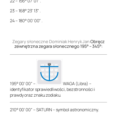
22 – 156° 07’ 01” .
23 – 168° 23’ 13” .
24 – 180° 00’ 00” .
.
Zegary słoneczne Dominiak Henryk Jan
Obręcz
zewnętrzna zegara słonecznego 195° – 345°:
195° 00’ 00” –
WAGA (Libra) –
identyfikator sprawiedliwości, bezstronności i
prawdy oraz znaku zodiaku.
210° 00’ 00” – SATURN – symbol astronomiczny.