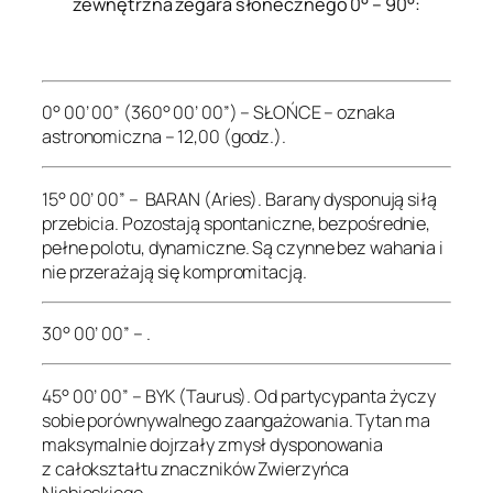
zewnętrzna zegara słonecznego 0° – 90°:
.
0° 00’ 00” (360° 00’ 00”) – SŁOŃCE – oznaka
astronomiczna – 12,00 (godz.).
15° 00’ 00” – BARAN (Aries). Barany dysponują siłą
przebicia. Pozostają spontaniczne, bezpośrednie,
pełne polotu, dynamiczne. Są czynne bez wahania i
nie przerażają się kompromitacją.
30° 00’ 00” – .
45° 00’ 00” – BYK (Taurus). Od partycypanta życzy
sobie porównywalnego zaangażowania. Tytan ma
maksymalnie dojrzały zmysł dysponowania
z całokształtu znaczników Zwierzyńca
Niebieskiego.