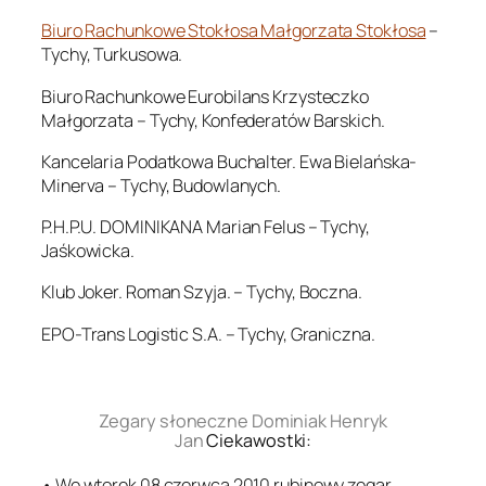
Biuro Rachunkowe Stokłosa Małgorzata Stokłosa
–
Tychy, Turkusowa.
Biuro Rachunkowe Eurobilans Krzysteczko
Małgorzata – Tychy, Konfederatów Barskich.
Kancelaria Podatkowa Buchalter. Ewa Bielańska-
Minerva – Tychy, Budowlanych.
P.H.P.U. DOMINIKANA Marian Felus – Tychy,
Jaśkowicka.
Klub Joker. Roman Szyja. – Tychy, Boczna.
EPO-Trans Logistic S.A. – Tychy, Graniczna.
.
Zegary słoneczne Dominiak Henryk
Jan
Ciekawostki:
• We wtorek 08 czerwca 2010 rubinowy zegar