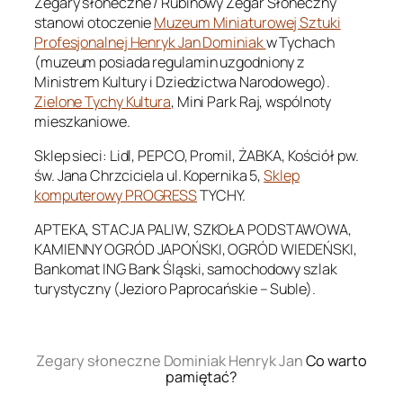
Zegary słoneczne / Rubinowy Zegar Słoneczny
stanowi otoczenie
Muzeum Miniaturowej Sztuki
Profesjonalnej Henryk Jan Dominiak
w Tychach
(muzeum posiada regulamin uzgodniony z
Ministrem Kultury i Dziedzictwa Narodowego).
Zielone Tychy Kultura
, Mini Park Raj, wspólnoty
mieszkaniowe.
Sklep sieci: Lidl, PEPCO, Promil, ŻABKA, Kościół pw.
św. Jana Chrzciciela ul. Kopernika 5,
Sklep
komputerowy PROGRESS
TYCHY.
APTEKA, STACJA PALIW, SZKOŁA PODSTAWOWA,
KAMIENNY OGRÓD JAPOŃSKI, OGRÓD WIEDEŃSKI,
Bankomat ING Bank Śląski, samochodowy szlak
turystyczny (Jezioro Paprocańskie – Suble).
.
Zegary słoneczne Dominiak Henryk Jan
Co warto
pamiętać?