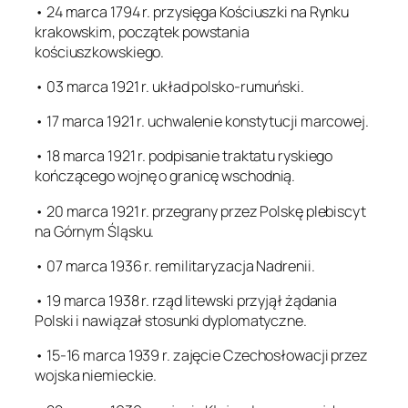
• 24 marca 1794 r. przysięga Kościuszki na Rynku
krakowskim, początek powstania
kościuszkowskiego.
• 03 marca 1921 r. układ polsko-rumuński.
• 17 marca 1921 r. uchwalenie konstytucji marcowej.
• 18 marca 1921 r. podpisanie traktatu ryskiego
kończącego wojnę o granicę wschodnią.
• 20 marca 1921 r. przegrany przez Polskę plebiscyt
na Górnym Śląsku.
• 07 marca 1936 r. remilitaryzacja Nadrenii.
• 19 marca 1938 r. rząd litewski przyjął żądania
Polski i nawiązał stosunki dyplomatyczne.
• 15-16 marca 1939 r. zajęcie Czechosłowacji przez
wojska niemieckie.