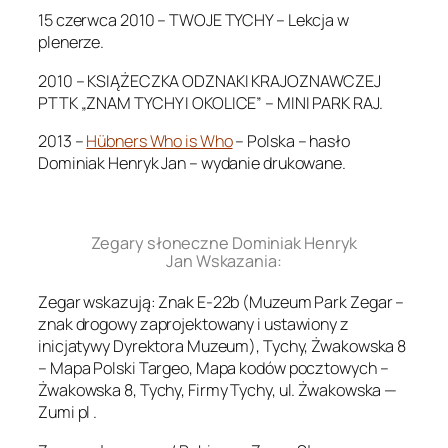
15 czerwca 2010 – TWOJE TYCHY – Lekcja w
plenerze.
2010 – KSIĄŻECZKA ODZNAKI KRAJOZNAWCZEJ
PTTK „ZNAM TYCHY I OKOLICE” – MINI PARK RAJ.
2013 –
Hübners Who is Who
– Polska – hasło
Dominiak Henryk Jan – wydanie drukowane.
.
Zegary słoneczne Dominiak Henryk
Jan Wskazania:
Zegar wskazują: Znak E-22b (Muzeum Park Zegar –
znak drogowy zaprojektowany i ustawiony z
inicjatywy Dyrektora Muzeum), Tychy, Żwakowska 8
– Mapa Polski Targeo, Mapa kodów pocztowych –
Żwakowska 8, Tychy, Firmy Tychy, ul. Żwakowska —
Zumi pl .