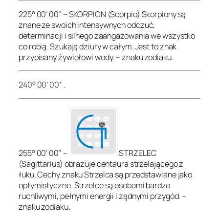
225° 00’ 00” – SKORPION (Scorpio) Skorpiony są
znane ze swoich intensywnych odczuć,
determinacji i silnego zaangażowania we wszystko
co robią. Szukają dziury w całym. Jest to znak
przypisany żywiołowi wody. – znaku zodiaku.
240° 00’ 00” .
255° 00’ 00” –
STRZELEC
(Sagittarius) obrazuje centaura strzelającego z
łuku. Cechy znaku Strzelca są przedstawiane jako
optymistyczne. Strzelce są osobami bardzo
ruchliwymi, pełnymi energii i żądnymi przygód. –
znaku zodiaku.