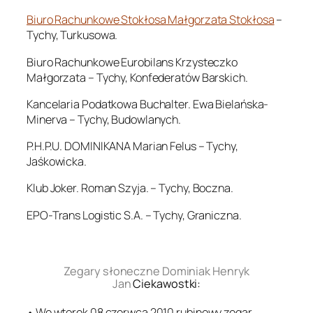
Biuro Rachunkowe Stokłosa Małgorzata Stokłosa
–
Tychy, Turkusowa.
Biuro Rachunkowe Eurobilans Krzysteczko
Małgorzata – Tychy, Konfederatów Barskich.
Kancelaria Podatkowa Buchalter. Ewa Bielańska-
Minerva – Tychy, Budowlanych.
P.H.P.U. DOMINIKANA Marian Felus – Tychy,
Jaśkowicka.
Klub Joker. Roman Szyja. – Tychy, Boczna.
EPO-Trans Logistic S.A. – Tychy, Graniczna.
.
Zegary słoneczne Dominiak Henryk
Jan
Ciekawostki:
• We wtorek 08 czerwca 2010 rubinowy zegar