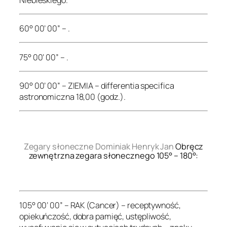
60° 00’ 00” – .
75° 00’ 00” – .
90° 00’ 00” – ZIEMIA – differentia specifica
astronomiczna 18,00 (godz.).
.
Zegary słoneczne Dominiak Henryk Jan
Obręcz
zewnętrzna zegara słonecznego 105° – 180°:
.
105° 00’ 00” – RAK (Cancer) – receptywność,
opiekuńczość, dobra pamięć, ustępliwość,