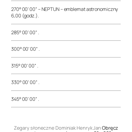
270° 00’ 00” – NEPTUN – emblemat astronomiczny
6,00 (godz.).
285° 00’ 00” .
300° 00’ 00” .
315° 00’ 00” .
330° 00’ 00” .
345° 00’ 00” .
.
Zegary słoneczne Dominiak Henryk Jan
Obręcz