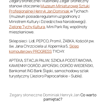
Zegary słoneczne / Rubinowy Zegar Słoneczny
stanowi otoczenie
Muzeum Miniaturowej Sztuki
Profesjonalnej Henryk Jan Dominiak
w Tychach
(muzeum posiada regulamin uzgodniony z
Ministrem Kultury i Dziedzictwa Narodowego).
Zielone Tychy Kultura
, Mini Park Raj, wspólnoty
mieszkaniowe.
Sklep sieci: Lidl, PEPCO, Promil, ŻABKA, Kościół pw.
św. Jana Chrzciciela ul. Kopernika 5,
Sklep
komputerowy PROGRESS
TYCHY.
APTEKA, STACJA PALIW, SZKOŁA PODSTAWOWA,
KAMIENNY OGRÓD JAPOŃSKI, OGRÓD WIEDEŃSKI,
Bankomat ING Bank Śląski, samochodowy szlak
turystyczny (Jezioro Paprocańskie – Suble).
.
Zegary słoneczne Dominiak Henryk Jan
Co warto
pamiętać?