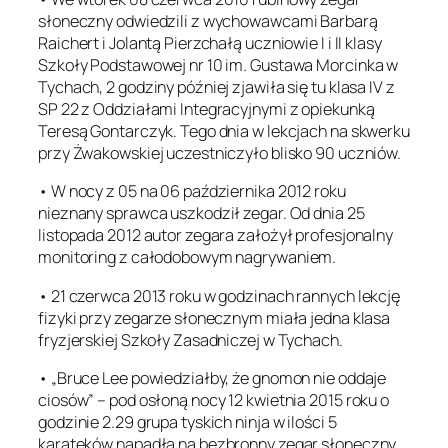
słoneczny odwiedzili z wychowawcami Barbarą
Raichert i Jolantą Pierzchałą uczniowie I i II klasy
Szkoły Podstawowej nr 10 im. Gustawa Morcinka w
Tychach, 2 godziny później zjawiła się tu klasa IV z
SP 22 z Oddziałami Integracyjnymi z opiekunką
Teresą Gontarczyk. Tego dnia w lekcjach na skwerku
przy Żwakowskiej uczestniczyło blisko 90 uczniów.
• W nocy z 05 na 06 października 2012 roku
nieznany sprawca uszkodził zegar. Od dnia 25
listopada 2012 autor zegara założył profesjonalny
monitoring z całodobowym nagrywaniem.
• 21 czerwca 2013 roku w godzinach rannych lekcję
fizyki przy zegarze słonecznym miała jedna klasa
fryzjerskiej Szkoły Zasadniczej w Tychach.
• „Bruce Lee powiedziałby, że gnomon nie oddaje
ciosów” – pod osłoną nocy 12 kwietnia 2015 roku o
godzinie 2.29 grupa tyskich ninja w ilości 5
karateków napadła na bezbronny zegar słoneczny