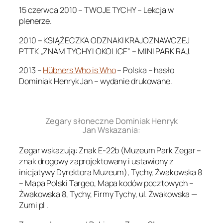
15 czerwca 2010 – TWOJE TYCHY – Lekcja w
plenerze.
2010 – KSIĄŻECZKA ODZNAKI KRAJOZNAWCZEJ
PTTK „ZNAM TYCHY I OKOLICE” – MINI PARK RAJ.
2013 –
Hübners Who is Who
– Polska – hasło
Dominiak Henryk Jan – wydanie drukowane.
.
Zegary słoneczne Dominiak Henryk
Jan Wskazania:
Zegar wskazują: Znak E-22b (Muzeum Park Zegar –
znak drogowy zaprojektowany i ustawiony z
inicjatywy Dyrektora Muzeum), Tychy, Żwakowska 8
– Mapa Polski Targeo, Mapa kodów pocztowych –
Żwakowska 8, Tychy, Firmy Tychy, ul. Żwakowska —
Zumi pl .