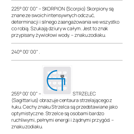
225° 00’ 00” – SKORPION (Scorpio) Skorpiony są
znane ze swoich intensywnych odczuć,
determinacji i silnego zaangażowania we wszystko
co robią. Szukają dziury w całym. Jest to znak
przypisany żywiołowi wody. – znaku zodiaku.
240° 00’ 00” .
255° 00’ 00” –
STRZELEC
(Sagittarius) obrazuje centaura strzelającego z
łuku. Cechy znaku Strzelca są przedstawiane jako
optymistyczne. Strzelce są osobami bardzo
ruchliwymi, pełnymi energii i żądnymi przygód. –
znaku zodiaku.