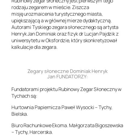
Rubinowy zegar słoneczny jest pierwszym tego
rodzaju zegarem w mieście. Ziszcza
misję urozmaicenia turystycznego miasta,
upiększającą a w głównej mierze dydaktyczną.
Autorami Tyskiego zegara słonecznego są artysta
Henryk Jan Dominiak oraz fizyk dr Lucjan Pajdzik z
uniwersytetu w Oksfordzie, który skonkretyzował
kalkulacje dla zegara.
.
Zegary słoneczne Dominiak Henryk
Jan FUNDATORZY:
Fundatorami projektu Rubinowy Zegar Słoneczny w
Tychach są:
Hurtownia Papiernicza Paweł Wysocki – Tychy,
Bielska.
Biuro Rachunkowe Ekoma. Małgorzata Bigoszewska
– Tychy, Harcerska.