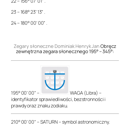
22 – 156° 07’ 01” .
23 – 168° 23’ 13” .
24 – 180° 00’ 00” .
.
Zegary słoneczne Dominiak Henryk Jan
Obręcz
zewnętrzna zegara słonecznego 195° – 345°:
195° 00’ 00” –
WAGA (Libra) –
identyfikator sprawiedliwości, bezstronności i
prawdy oraz znaku zodiaku.
210° 00’ 00” – SATURN – symbol astronomiczny.