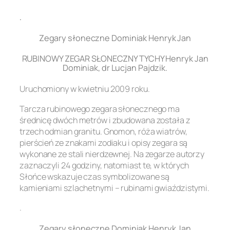
.
Zegary słoneczne Dominiak Henryk Jan
RUBINOWY ZEGAR SŁONECZNY TYCHY Henryk Jan
Dominiak, dr Lucjan Pajdzik.
Uruchomiony w kwietniu 2009 roku.
Tarcza rubinowego zegara słonecznego ma
średnicę dwóch metrów i zbudowana została z
trzech odmian granitu. Gnomon, róża wiatrów,
pierścień ze znakami zodiaku i opisy zegara są
wykonane ze stali nierdzewnej. Na zegarze autorzy
zaznaczyli 24 godziny, natomiast te, w których
Słońce wskazuje czas symbolizowane są
kamieniami szlachetnymi – rubinami gwiaździstymi.
.
Zegary słoneczne Dominiak Henryk Jan