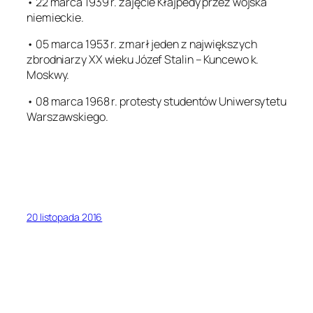
• 22 marca 1939 r. zajęcie Kłajpedy przez wojska
niemieckie.
• 05 marca 1953 r. zmarł jeden z największych
zbrodniarzy XX wieku Józef Stalin – Kuncewo k.
Moskwy.
• 08 marca 1968 r. protesty studentów Uniwersytetu
Warszawskiego.
20 listopada 2016