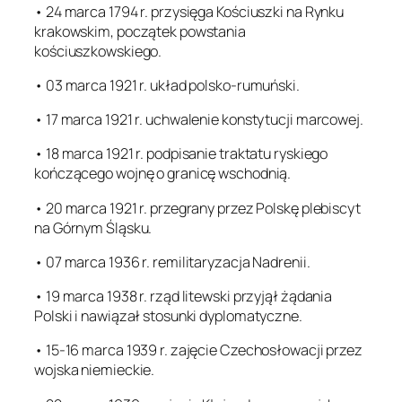
• 24 marca 1794 r. przysięga Kościuszki na Rynku
krakowskim, początek powstania
kościuszkowskiego.
• 03 marca 1921 r. układ polsko-rumuński.
• 17 marca 1921 r. uchwalenie konstytucji marcowej.
• 18 marca 1921 r. podpisanie traktatu ryskiego
kończącego wojnę o granicę wschodnią.
• 20 marca 1921 r. przegrany przez Polskę plebiscyt
na Górnym Śląsku.
• 07 marca 1936 r. remilitaryzacja Nadrenii.
• 19 marca 1938 r. rząd litewski przyjął żądania
Polski i nawiązał stosunki dyplomatyczne.
• 15-16 marca 1939 r. zajęcie Czechosłowacji przez
wojska niemieckie.