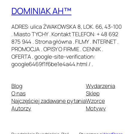
DOMINIAK AH™
ADRES: ulica ŻWAKOWSKA 8, LOK. 66, 43-100
. Miasto TYCHY . Kontakt TELEFON: + 48 692
875 944 . Strona główna . FILMY . INTERNET .
PROMOCJA . OPISY O FIRMIE . CENNIK .
OFERTA . google-site-verification:
google6469f1f6be1e4a44.html / .
Blog
Wydarzenia
O nas
Sklep
Najczęściej zadawane pytania
Wzorce
Autorzy
Motywy