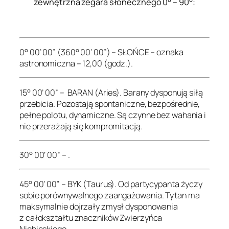
zewnętrzna zegara słonecznego 0° – 90°:
.
0° 00’ 00” (360° 00’ 00”) – SŁOŃCE – oznaka
astronomiczna – 12,00 (godz.).
15° 00’ 00” – BARAN (Aries). Barany dysponują siłą
przebicia. Pozostają spontaniczne, bezpośrednie,
pełne polotu, dynamiczne. Są czynne bez wahania i
nie przerażają się kompromitacją.
30° 00’ 00” – .
45° 00’ 00” – BYK (Taurus). Od partycypanta życzy
sobie porównywalnego zaangażowania. Tytan ma
maksymalnie dojrzały zmysł dysponowania
z całokształtu znaczników Zwierzyńca
Niebieskiego.