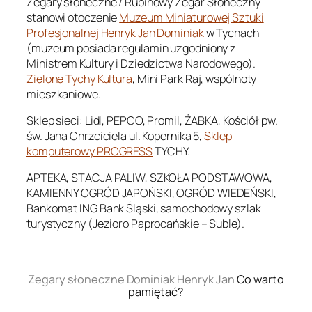
Zegary słoneczne / Rubinowy Zegar Słoneczny
stanowi otoczenie
Muzeum Miniaturowej Sztuki
Profesjonalnej Henryk Jan Dominiak
w Tychach
(muzeum posiada regulamin uzgodniony z
Ministrem Kultury i Dziedzictwa Narodowego).
Zielone Tychy Kultura
, Mini Park Raj, wspólnoty
mieszkaniowe.
Sklep sieci: Lidl, PEPCO, Promil, ŻABKA, Kościół pw.
św. Jana Chrzciciela ul. Kopernika 5,
Sklep
komputerowy PROGRESS
TYCHY.
APTEKA, STACJA PALIW, SZKOŁA PODSTAWOWA,
KAMIENNY OGRÓD JAPOŃSKI, OGRÓD WIEDEŃSKI,
Bankomat ING Bank Śląski, samochodowy szlak
turystyczny (Jezioro Paprocańskie – Suble).
.
Zegary słoneczne Dominiak Henryk Jan
Co warto
pamiętać?