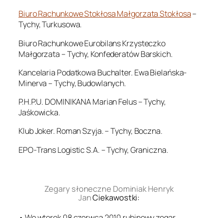
Biuro Rachunkowe Stokłosa Małgorzata Stokłosa
–
Tychy, Turkusowa.
Biuro Rachunkowe Eurobilans Krzysteczko
Małgorzata – Tychy, Konfederatów Barskich.
Kancelaria Podatkowa Buchalter. Ewa Bielańska-
Minerva – Tychy, Budowlanych.
P.H.P.U. DOMINIKANA Marian Felus – Tychy,
Jaśkowicka.
Klub Joker. Roman Szyja. – Tychy, Boczna.
EPO-Trans Logistic S.A. – Tychy, Graniczna.
.
Zegary słoneczne Dominiak Henryk
Jan
Ciekawostki:
• We wtorek 08 czerwca 2010 rubinowy zegar