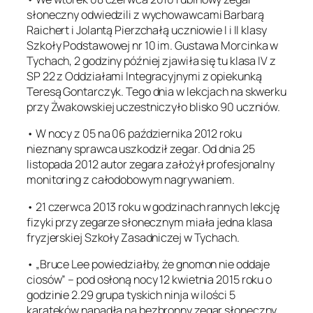
słoneczny odwiedzili z wychowawcami Barbarą
Raichert i Jolantą Pierzchałą uczniowie I i II klasy
Szkoły Podstawowej nr 10 im. Gustawa Morcinka w
Tychach, 2 godziny później zjawiła się tu klasa IV z
SP 22 z Oddziałami Integracyjnymi z opiekunką
Teresą Gontarczyk. Tego dnia w lekcjach na skwerku
przy Żwakowskiej uczestniczyło blisko 90 uczniów.
• W nocy z 05 na 06 października 2012 roku
nieznany sprawca uszkodził zegar. Od dnia 25
listopada 2012 autor zegara założył profesjonalny
monitoring z całodobowym nagrywaniem.
• 21 czerwca 2013 roku w godzinach rannych lekcję
fizyki przy zegarze słonecznym miała jedna klasa
fryzjerskiej Szkoły Zasadniczej w Tychach.
• „Bruce Lee powiedziałby, że gnomon nie oddaje
ciosów” – pod osłoną nocy 12 kwietnia 2015 roku o
godzinie 2.29 grupa tyskich ninja w ilości 5
karateków napadła na bezbronny zegar słoneczny