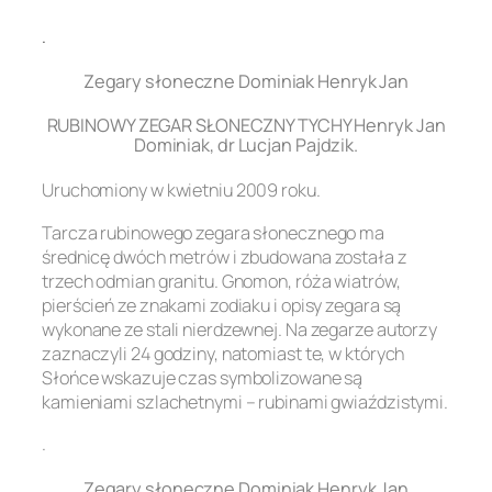
.
Zegary słoneczne Dominiak Henryk Jan
RUBINOWY ZEGAR SŁONECZNY TYCHY Henryk Jan
Dominiak, dr Lucjan Pajdzik.
Uruchomiony w kwietniu 2009 roku.
Tarcza rubinowego zegara słonecznego ma
średnicę dwóch metrów i zbudowana została z
trzech odmian granitu. Gnomon, róża wiatrów,
pierścień ze znakami zodiaku i opisy zegara są
wykonane ze stali nierdzewnej. Na zegarze autorzy
zaznaczyli 24 godziny, natomiast te, w których
Słońce wskazuje czas symbolizowane są
kamieniami szlachetnymi – rubinami gwiaździstymi.
.
Zegary słoneczne Dominiak Henryk Jan