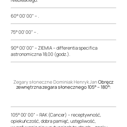
60° 00’ 00” – .
75° 00’ 00” – .
90° 00’ 00” – ZIEMIA – differentia specifica
astronomiczna 18,00 (godz.).
.
Zegary słoneczne Dominiak Henryk Jan
Obręcz
zewnętrzna zegara słonecznego 105° – 180°:
.
105° 00’ 00” – RAK (Cancer) – receptywność,
opiekuńczość, dobra pamięć, ustępliwość,