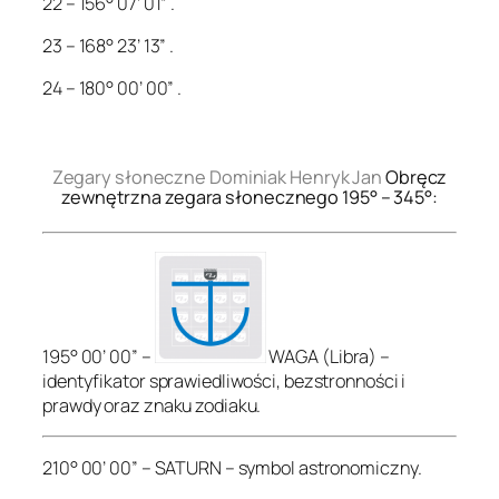
22 – 156° 07’ 01” .
23 – 168° 23’ 13” .
24 – 180° 00’ 00” .
.
Zegary słoneczne Dominiak Henryk Jan
Obręcz
zewnętrzna zegara słonecznego 195° – 345°:
195° 00’ 00” –
WAGA (Libra) –
identyfikator sprawiedliwości, bezstronności i
prawdy oraz znaku zodiaku.
210° 00’ 00” – SATURN – symbol astronomiczny.