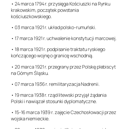
• 24 marca 1794 r. przysięga Kościuszki na Rynku
krakowskim, początek powstania
kościuszkowskiego.
• 03 marca 1921 r. układ polsko-rumuński.
• 17 marca 1921 r. uchwalenie konstytucji marcowej.
• 18 marca 1921 r. podpisanie traktatu ryskiego
kończącego wojnę o granicę wschodnią.
• 20 marca 1921 r. przegrany przez Polskę plebiscyt
na Górnym Śląsku.
• 07 marca 1936 r. remilitaryzacja Nadrenii.
• 19 marca 1938 r. rząd litewski przyjął żądania
Polski i nawiązał stosunki dyplomatyczne.
• 15-16 marca 1939 r. zajęcie Czechosłowacji przez
wojska niemieckie.