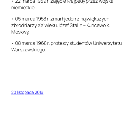
• 22 marca 1939 r. zajęcie Kłajpedy przez wojska
niemieckie.
• 05 marca 1953 r. zmarł jeden z największych
zbrodniarzy XX wieku Józef Stalin – Kuncewo k.
Moskwy.
• 08 marca 1968 r. protesty studentów Uniwersytetu
Warszawskiego.
20 listopada 2016