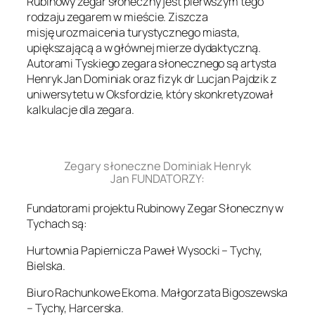
Rubinowy zegar słoneczny jest pierwszym tego
rodzaju zegarem w mieście. Ziszcza
misję urozmaicenia turystycznego miasta,
upiększającą a w głównej mierze dydaktyczną.
Autorami Tyskiego zegara słonecznego są artysta
Henryk Jan Dominiak oraz fizyk dr Lucjan Pajdzik z
uniwersytetu w Oksfordzie, który skonkretyzował
kalkulacje dla zegara.
.
Zegary słoneczne Dominiak Henryk
Jan FUNDATORZY:
Fundatorami projektu Rubinowy Zegar Słoneczny w
Tychach są:
Hurtownia Papiernicza Paweł Wysocki – Tychy,
Bielska.
Biuro Rachunkowe Ekoma. Małgorzata Bigoszewska
– Tychy, Harcerska.