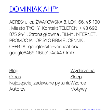
DOMINIAK AH™
ADRES: ulica ŻWAKOWSKA 8, LOK. 66, 43-100
. Miasto TYCHY . Kontakt TELEFON: + 48 692
875 944 . Strona główna . FILMY . INTERNET .
PROMOCJA . OPISY O FIRMIE . CENNIK .
OFERTA . google-site-verification:
google6469f1f6be1e4a44.html / .
Blog
Wydarzenia
O nas
Sklep
Najczęściej zadawane pytania
Wzorce
Autorzy
Motywy