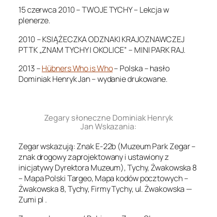
15 czerwca 2010 – TWOJE TYCHY – Lekcja w
plenerze.
2010 – KSIĄŻECZKA ODZNAKI KRAJOZNAWCZEJ
PTTK „ZNAM TYCHY I OKOLICE” – MINI PARK RAJ.
2013 –
Hübners Who is Who
– Polska – hasło
Dominiak Henryk Jan – wydanie drukowane.
.
Zegary słoneczne Dominiak Henryk
Jan Wskazania:
Zegar wskazują: Znak E-22b (Muzeum Park Zegar –
znak drogowy zaprojektowany i ustawiony z
inicjatywy Dyrektora Muzeum), Tychy, Żwakowska 8
– Mapa Polski Targeo, Mapa kodów pocztowych –
Żwakowska 8, Tychy, Firmy Tychy, ul. Żwakowska —
Zumi pl .