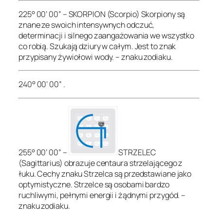
225° 00’ 00” – SKORPION (Scorpio) Skorpiony są
znane ze swoich intensywnych odczuć,
determinacji i silnego zaangażowania we wszystko
co robią. Szukają dziury w całym. Jest to znak
przypisany żywiołowi wody. – znaku zodiaku.
240° 00’ 00” .
255° 00’ 00” –
STRZELEC
(Sagittarius) obrazuje centaura strzelającego z
łuku. Cechy znaku Strzelca są przedstawiane jako
optymistyczne. Strzelce są osobami bardzo
ruchliwymi, pełnymi energii i żądnymi przygód. –
znaku zodiaku.