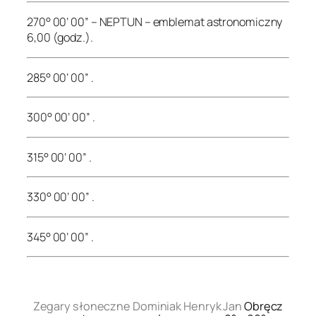
270° 00’ 00” – NEPTUN – emblemat astronomiczny
6,00 (godz.).
285° 00’ 00” .
300° 00’ 00” .
315° 00’ 00” .
330° 00’ 00” .
345° 00’ 00” .
.
Zegary słoneczne Dominiak Henryk Jan
Obręcz