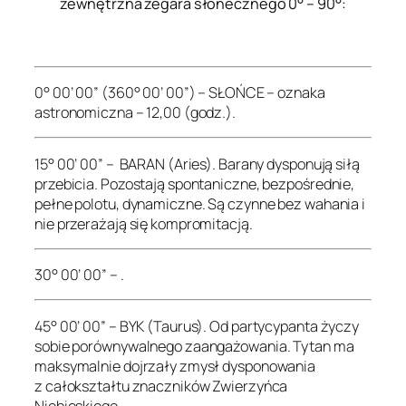
zewnętrzna zegara słonecznego 0° – 90°:
.
0° 00’ 00” (360° 00’ 00”) – SŁOŃCE – oznaka
astronomiczna – 12,00 (godz.).
15° 00’ 00” – BARAN (Aries). Barany dysponują siłą
przebicia. Pozostają spontaniczne, bezpośrednie,
pełne polotu, dynamiczne. Są czynne bez wahania i
nie przerażają się kompromitacją.
30° 00’ 00” – .
45° 00’ 00” – BYK (Taurus). Od partycypanta życzy
sobie porównywalnego zaangażowania. Tytan ma
maksymalnie dojrzały zmysł dysponowania
z całokształtu znaczników Zwierzyńca
Niebieskiego.