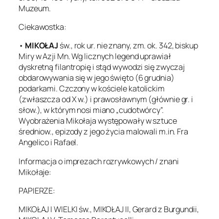
Muzeum.
Ciekawostka:
•
MIKOŁAJ
św., rok ur. nie znany, zm. ok. 342, biskup
Miry w Azji Mn. Wg licznych legend uprawiał
dyskretną filantropię i stąd wywodzi się zwyczaj
obdarowywania się w jego święto (6 grudnia)
podarkami. Czczony w kościele katolickim
(zwłaszcza od X w.) i prawosławnym (głównie gr. i
słow.), w którym nosi miano „cudotwórcy”.
Wyobrażenia Mikołaja występowały w sztuce
średniow., epizody z jego życia malowali m.in. Fra
Angelico i Rafael.
Informacja o imprezach rozrywkowych / znani
Mikołaje:
PAPIERZE:
MIKOŁAJ I WIELKI św., MIKOŁAJ II, Gerard z Burgundii,