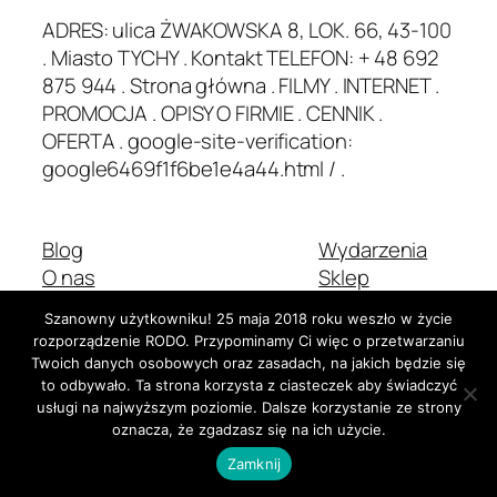
ADRES: ulica ŻWAKOWSKA 8, LOK. 66, 43-100
. Miasto TYCHY . Kontakt TELEFON: + 48 692
875 944 . Strona główna . FILMY . INTERNET .
PROMOCJA . OPISY O FIRMIE . CENNIK .
OFERTA . google-site-verification:
google6469f1f6be1e4a44.html / .
Blog
Wydarzenia
O nas
Sklep
Najczęściej zadawane pytania
Wzorce
Szanowny użytkowniku! 25 maja 2018 roku weszło w życie
Autorzy
Motywy
rozporządzenie RODO. Przypominamy Ci więc o przetwarzaniu
Twoich danych osobowych oraz zasadach, na jakich będzie się
to odbywało. Ta strona korzysta z ciasteczek aby świadczyć
usługi na najwyższym poziomie. Dalsze korzystanie ze strony
Dwadzieścia Dwadzieścia-Pięć
Stworzone z
WordPress
oznacza, że zgadzasz się na ich użycie.
Zamknij