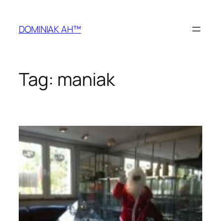
Przejdź
do
DOMINIAK AH™
treści
Tag:
maniak