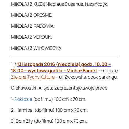
MIKOŁAJ Z KUZY, Nicolaus Cusanus, Kuzańczyk.
MIKOŁAJ Z ORESME.
MIKOŁAJ Z RADOMIA.
MIKOŁAJ Z VERDUN.
MIKOŁAJ Z WIKOWIECKA.
1. /
13 listopada 2016 (niedziela) godz. 10.00 –
18.00 – wystawa grafiki – Michał Banert
– miejsce
Zielone Tychy Kultura
– ul. Żwkowska, obok parkingu.
Ciekawostki: Artysta zaprezentuje swoje prace:
1.
Pokłosie
(do filmu) 100 cm x 70 cm.
2. Hannibal (do filmu) 100 cm x 70 cm.
3. Dom Zły (do filmu) 100 cm x 70 cm.