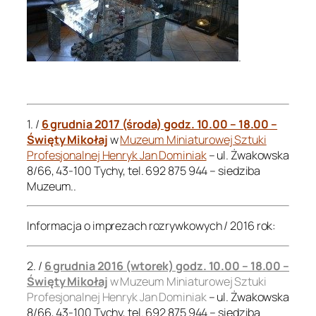
.
.
1. /
6 grudnia 2017 (środa) godz. 10.00 – 18.00 –
Święty Mikołaj
w
Muzeum Miniaturowej Sztuki
Profesjonalnej Henryk Jan Dominiak
– ul. Żwakowska
8/66, 43-100 Tychy, tel. 692 875 944 – siedziba
Muzeum..
Informacja o imprezach rozrywkowych / 2016 rok:
2. /
6 grudnia 2016 (wtorek) godz. 10.00 – 18.00 –
Święty Mikołaj
w Muzeum Miniaturowej Sztuki
Profesjonalnej Henryk Jan Dominiak
– ul. Żwakowska
8/66, 43-100 Tychy, tel. 692 875 944 – siedziba