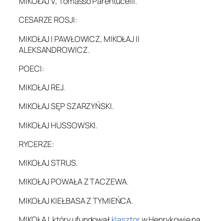
MIKOŁAJ V, Tomasso Parentucelli.
CESARZE ROSJI:
MIKOŁAJ I PAWŁOWICZ, MIKOŁAJ II
ALEKSANDROWICZ.
POECI:
MIKOŁAJ REJ.
MIKOŁAJ SĘP SZARZYŃSKI.
MIKOŁAJ HUSSOWSKI.
RYCERZE:
MIKOŁAJ STRUS.
MIKOŁAJ POWAŁA Z TACZEWA.
MIKOŁAJ KIEŁBASA Z TYMIEŃCA.
MIKOŁAJ, który ufundował
klasztor
w Henrykowie na