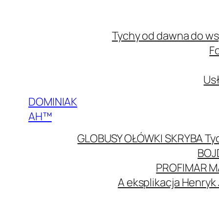
Przejdź
do
Tychy od dawna do w
treści
F
Usł
DOMINIAK
AH™
GLOBUSY OŁÓWKI SKRYBA Ty
BOJ
PROFIMAR M
A eksplikacja Henryk