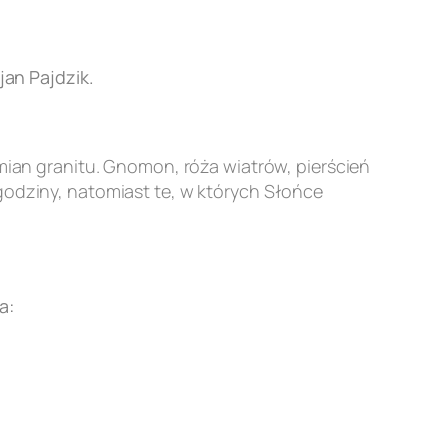
an Pajdzik.
an granitu. Gnomon, róża wiatrów, pierścień
godziny, natomiast te, w których Słońce
a: