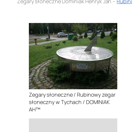
Zegary słoneczne Dominiak Henryk Jan –
Rubin
.
Zegary słoneczne / Rubinowy zegar
słoneczny w Tychach / DOMINIAK
AH™