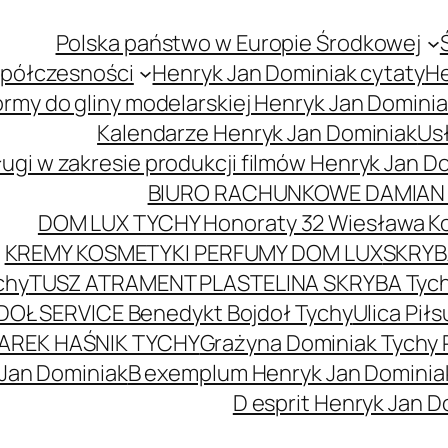
Polska państwo w Europie Środkowej
spółczesności
Henryk Jan Dominiak cytaty
He
ormy do gliny modelarskiej Henryk Jan Domini
Kalendarze Henryk Jan Dominiak
Usł
ugi w zakresie produkcji filmów Henryk Jan D
BIURO RACHUNKOWE DAMIAN 
DOM LUX TYCHY Honoraty 32 Wiesława K
KREMY KOSMETYKI PERFUMY DOM LUX
SKRYBA
chy
TUSZ ATRAMENT PLASTELINA SKRYBA Tyc
DOŁ SERVICE Benedykt Bojdoł Tychy
Ulica Pi
AREK HAŚNIK TYCHY
Grażyna Dominiak Tychy 
 Jan Dominiak
B exemplum Henryk Jan Dominia
D esprit Henryk Jan D