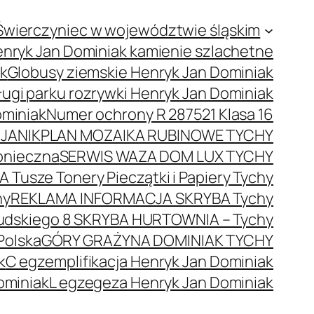
Świerczyniec w województwie śląskim
nryk Jan Dominiak kamienie szlachetne
ak
Globusy ziemskie Henryk Jan Dominiak
ugi parku rozrywki Henryk Jan Dominiak
ominiak
Numer ochrony R 287521 Klasa 16
JANIK
PLAN MOZAIKA RUBINOWE TYCHY
onieczna
SERWIS WAZA DOM LUX TYCHY
 Tusze Tonery Pieczątki i Papiery Tychy
hy
REKLAMA INFORMACJA SKRYBA Tychy
łsudskiego 8 SKRYBA HURTOWNIA – Tychy
Polska
GÓRY GRAŻYNA DOMINIAK TYCHY
k
C egzemplifikacja Henryk Jan Dominiak
ominiak
L egzegeza Henryk Jan Dominiak