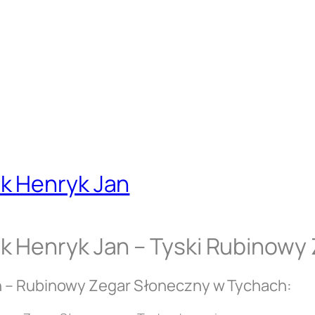
k Henryk Jan
k Henryk Jan – Tyski Rubinowy
n – Rubinowy Zegar Słoneczny w Tychach: