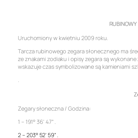
RUBINOWY Z
Uruchomiony w kwietniu 2009 roku.
Tarcza rubinowego zegara słonecznego ma śred
ze znakami zodiaku i opisy zegara są wykonane z
wskazuje czas symbolizowane są kamieniami szl
.
Z
Zegary słoneczna / Godzina:
1 – 191° 36’ 47” .
2 – 203° 52’ 59” .