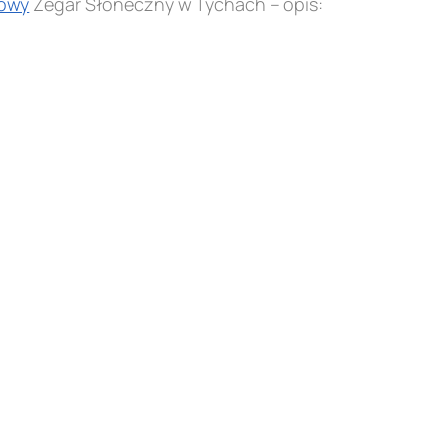
owy
Zegar Słoneczny w Tychach – opis: