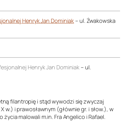
jonalnej Henryk Jan Dominiak
– ul. Żwakowska
esjonalnej Henryk Jan Dominiak
– ul.
etną filantropię i stąd wywodzi się zwyczaj
 w.) i prawosławnym (głównie gr. i słow.), w
ycia malowali m.in. Fra Angelico i Rafael.