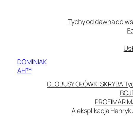
Przejdź
do
Tychy od dawna do w
treści
F
Usł
DOMINIAK
AH™
GLOBUSY OŁÓWKI SKRYBA Ty
BOJ
PROFIMAR M
A eksplikacja Henryk