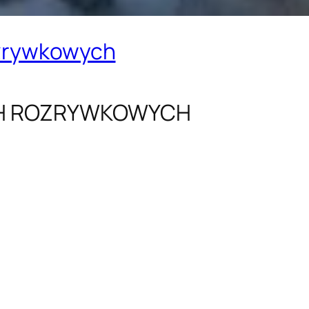
ozrywkowych
CH ROZRYWKOWYCH
: