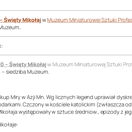
 – Święty Mikołaj
w
Muzeum Miniaturowej Sztuki Profes
 Muzeum..
k:
00 – Święty Mikołaj
w Muzeum Miniaturowej Sztuki Prof
4 – siedziba Muzeum.
biskup Miry w Azji Mn. Wg licznych legend uprawiał dyskr
darkami. Czczony w kościele katolickim (zwłaszcza od X
ołaja występowały w sztuce średniow., epizody z jego ż
ikołaje: