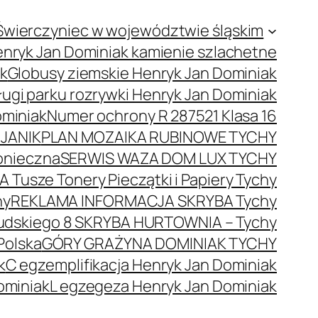
Świerczyniec w województwie śląskim
nryk Jan Dominiak kamienie szlachetne
ak
Globusy ziemskie Henryk Jan Dominiak
ugi parku rozrywki Henryk Jan Dominiak
ominiak
Numer ochrony R 287521 Klasa 16
JANIK
PLAN MOZAIKA RUBINOWE TYCHY
onieczna
SERWIS WAZA DOM LUX TYCHY
 Tusze Tonery Pieczątki i Papiery Tychy
hy
REKLAMA INFORMACJA SKRYBA Tychy
łsudskiego 8 SKRYBA HURTOWNIA – Tychy
Polska
GÓRY GRAŻYNA DOMINIAK TYCHY
k
C egzemplifikacja Henryk Jan Dominiak
ominiak
L egzegeza Henryk Jan Dominiak