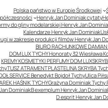
Polska państwo w Europie Środkowej
spółczesności
Henryk Jan Dominiak cytaty
He
ormy do gliny modelarskiej Henryk Jan Domini
Kalendarze Henryk Jan Dominiak
Usł
ugi w zakresie produkcji filmów Henryk Jan D
BIURO RACHUNKOWE DAMIAN 
DOM LUX TYCHY Honoraty 32 Wiesława K
KREMY KOSMETYKI PERFUMY DOM LUX
SKRYBA
chy
TUSZ ATRAMENT PLASTELINA SKRYBA Tyc
DOŁ SERVICE Benedykt Bojdoł Tychy
Ulica Pi
AREK HAŚNIK TYCHY
Grażyna Dominiak Tychy 
 Jan Dominiak
B exemplum Henryk Jan Dominia
D esprit Henryk Jan D