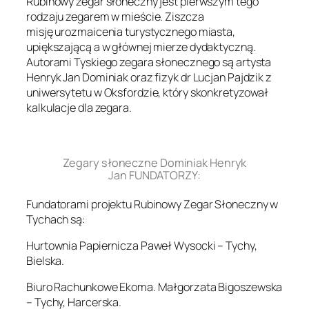
Rubinowy zegar słoneczny jest pierwszym tego
rodzaju zegarem w mieście. Ziszcza
misję urozmaicenia turystycznego miasta,
upiększającą a w głównej mierze dydaktyczną.
Autorami Tyskiego zegara słonecznego są artysta
Henryk Jan Dominiak oraz fizyk dr Lucjan Pajdzik z
uniwersytetu w Oksfordzie, który skonkretyzował
kalkulacje dla zegara.
.
Zegary słoneczne Dominiak Henryk
Jan FUNDATORZY:
Fundatorami projektu Rubinowy Zegar Słoneczny w
Tychach są:
Hurtownia Papiernicza Paweł Wysocki – Tychy,
Bielska.
Biuro Rachunkowe Ekoma. Małgorzata Bigoszewska
– Tychy, Harcerska.