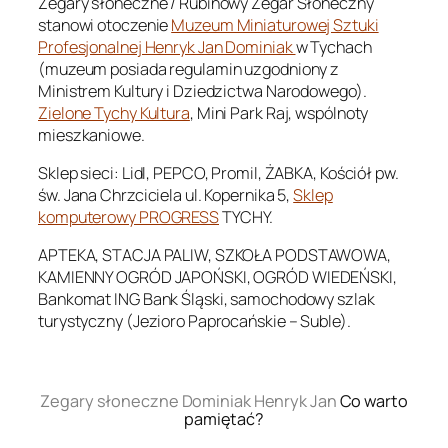
Zegary słoneczne / Rubinowy Zegar Słoneczny
stanowi otoczenie
Muzeum Miniaturowej Sztuki
Profesjonalnej Henryk Jan Dominiak
w Tychach
(muzeum posiada regulamin uzgodniony z
Ministrem Kultury i Dziedzictwa Narodowego).
Zielone Tychy Kultura
, Mini Park Raj, wspólnoty
mieszkaniowe.
Sklep sieci: Lidl, PEPCO, Promil, ŻABKA, Kościół pw.
św. Jana Chrzciciela ul. Kopernika 5,
Sklep
komputerowy PROGRESS
TYCHY.
APTEKA, STACJA PALIW, SZKOŁA PODSTAWOWA,
KAMIENNY OGRÓD JAPOŃSKI, OGRÓD WIEDEŃSKI,
Bankomat ING Bank Śląski, samochodowy szlak
turystyczny (Jezioro Paprocańskie – Suble).
.
Zegary słoneczne Dominiak Henryk Jan
Co warto
pamiętać?