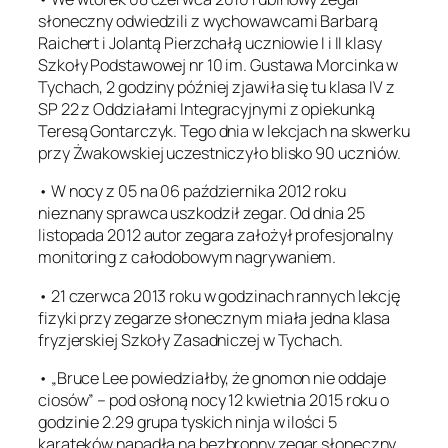
słoneczny odwiedzili z wychowawcami Barbarą
Raichert i Jolantą Pierzchałą uczniowie I i II klasy
Szkoły Podstawowej nr 10 im. Gustawa Morcinka w
Tychach, 2 godziny później zjawiła się tu klasa IV z
SP 22 z Oddziałami Integracyjnymi z opiekunką
Teresą Gontarczyk. Tego dnia w lekcjach na skwerku
przy Żwakowskiej uczestniczyło blisko 90 uczniów.
• W nocy z 05 na 06 października 2012 roku
nieznany sprawca uszkodził zegar. Od dnia 25
listopada 2012 autor zegara założył profesjonalny
monitoring z całodobowym nagrywaniem.
• 21 czerwca 2013 roku w godzinach rannych lekcję
fizyki przy zegarze słonecznym miała jedna klasa
fryzjerskiej Szkoły Zasadniczej w Tychach.
• „Bruce Lee powiedziałby, że gnomon nie oddaje
ciosów” – pod osłoną nocy 12 kwietnia 2015 roku o
godzinie 2.29 grupa tyskich ninja w ilości 5
karateków napadła na bezbronny zegar słoneczny