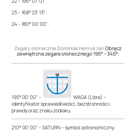
22 – 156° 07’ 01” .
23 – 168° 23’ 13” .
24 – 180° 00’ 00” .
.
Zegary słoneczne Dominiak Henryk Jan
Obręcz
zewnętrzna zegara słonecznego 195° – 345°:
195° 00’ 00” –
WAGA (Libra) –
identyfikator sprawiedliwości, bezstronności i
prawdy oraz znaku zodiaku.
210° 00’ 00” – SATURN – symbol astronomiczny.