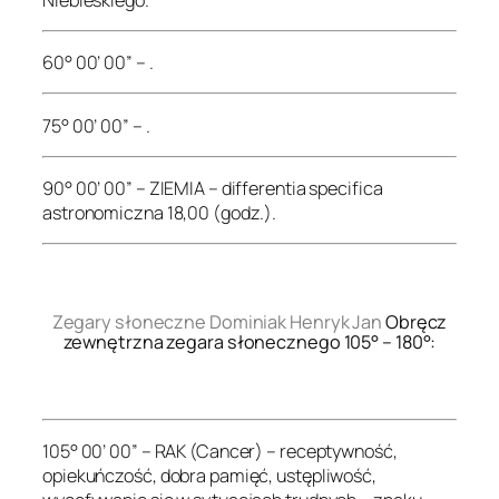
60° 00’ 00” – .
75° 00’ 00” – .
90° 00’ 00” – ZIEMIA – differentia specifica
astronomiczna 18,00 (godz.).
.
Zegary słoneczne Dominiak Henryk Jan
Obręcz
zewnętrzna zegara słonecznego 105° – 180°:
.
105° 00’ 00” – RAK (Cancer) – receptywność,
opiekuńczość, dobra pamięć, ustępliwość,