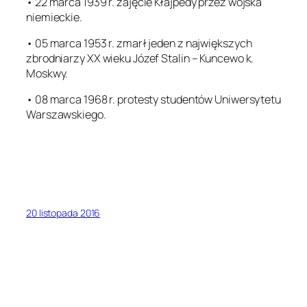
• 22 marca 1939 r. zajęcie Kłajpedy przez wojska
niemieckie.
• 05 marca 1953 r. zmarł jeden z największych
zbrodniarzy XX wieku Józef Stalin – Kuncewo k.
Moskwy.
• 08 marca 1968 r. protesty studentów Uniwersytetu
Warszawskiego.
20 listopada 2016