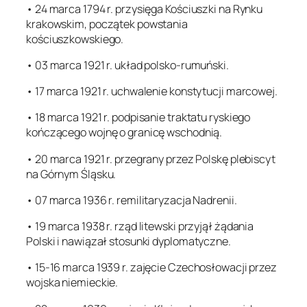
• 24 marca 1794 r. przysięga Kościuszki na Rynku
krakowskim, początek powstania
kościuszkowskiego.
• 03 marca 1921 r. układ polsko-rumuński.
• 17 marca 1921 r. uchwalenie konstytucji marcowej.
• 18 marca 1921 r. podpisanie traktatu ryskiego
kończącego wojnę o granicę wschodnią.
• 20 marca 1921 r. przegrany przez Polskę plebiscyt
na Górnym Śląsku.
• 07 marca 1936 r. remilitaryzacja Nadrenii.
• 19 marca 1938 r. rząd litewski przyjął żądania
Polski i nawiązał stosunki dyplomatyczne.
• 15-16 marca 1939 r. zajęcie Czechosłowacji przez
wojska niemieckie.