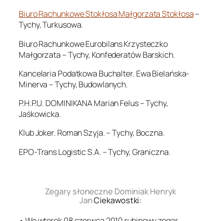
Biuro Rachunkowe Stokłosa Małgorzata Stokłosa
–
Tychy, Turkusowa.
Biuro Rachunkowe Eurobilans Krzysteczko
Małgorzata – Tychy, Konfederatów Barskich.
Kancelaria Podatkowa Buchalter. Ewa Bielańska-
Minerva – Tychy, Budowlanych.
P.H.P.U. DOMINIKANA Marian Felus – Tychy,
Jaśkowicka.
Klub Joker. Roman Szyja. – Tychy, Boczna.
EPO-Trans Logistic S.A. – Tychy, Graniczna.
.
Zegary słoneczne Dominiak Henryk
Jan
Ciekawostki:
• We wtorek 08 czerwca 2010 rubinowy zegar