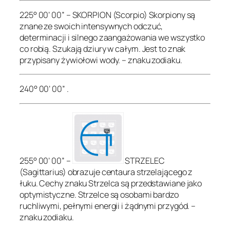
225° 00’ 00” – SKORPION (Scorpio) Skorpiony są
znane ze swoich intensywnych odczuć,
determinacji i silnego zaangażowania we wszystko
co robią. Szukają dziury w całym. Jest to znak
przypisany żywiołowi wody. – znaku zodiaku.
240° 00’ 00” .
255° 00’ 00” –
STRZELEC
(Sagittarius) obrazuje centaura strzelającego z
łuku. Cechy znaku Strzelca są przedstawiane jako
optymistyczne. Strzelce są osobami bardzo
ruchliwymi, pełnymi energii i żądnymi przygód. –
znaku zodiaku.