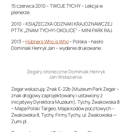
15 czerwca 2010 – TWOJE TYCHY – Lekcja w
plenerze.
2010 – KSIĄŻECZKA ODZNAKI KRAJOZNAWCZEJ
PTTK „ZNAM TYCHY I OKOLICE” – MINI PARK RAJ.
2013 –
Hübners Who is Who
– Polska – hasło
Dominiak Henryk Jan – wydanie drukowane.
.
Zegary słoneczne Dominiak Henryk
Jan Wskazania:
Zegar wskazują: Znak E-22b (Muzeum Park Zegar –
znak drogowy zaprojektowany i ustawiony z
inicjatywy Dyrektora Muzeum), Tychy, Żwakowska 8
– Mapa Polski Targeo, Mapa kodów pocztowych –
Żwakowska 8, Tychy, Firmy Tychy, ul. Żwakowska —
Zumi pl .