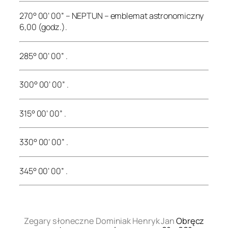
270° 00’ 00” – NEPTUN – emblemat astronomiczny
6,00 (godz.).
285° 00’ 00” .
300° 00’ 00” .
315° 00’ 00” .
330° 00’ 00” .
345° 00’ 00” .
.
Zegary słoneczne Dominiak Henryk Jan
Obręcz