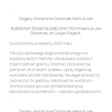
.
Zegary słoneczne Dominiak Henryk Jan
RUBINOWY ZEGAR SŁONECZNY TYCHY Henryk Jan
Dominiak, dr Lucjan Pajdzik.
Uruchomiony w kwietniu 2009 roku.
Tarcza rubinowego zegara słonecznego ma
średnicę dwóch metrów i zbudowana została z
trzech odmian granitu. Gnomon, róża wiatrów,
pierścień ze znakami zodiaku i opisy zegara są
wykonane ze stali nierdzewnej. Na zegarze autorzy
zaznaczyli 24 godziny, natomiast te, w których
Słońce wskazuje czas symbolizowane są
kamieniami szlachetnymi – rubinami gwiaździstymi.
.
Zegary słoneczne Dominiak Henryk Jan