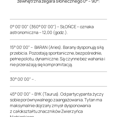
zewnętrzna zegara słonecznego 0° – 90°:
.
0° 00’ 00” (360° 00’ 00”) – SŁOŃCE – oznaka
astronomiczna – 12,00 (godz.).
15° 00’ 00” – BARAN (Aries). Barany dysponują siłą
przebicia. Pozostają spontaniczne, bezpośrednie,
pełne polotu, dynamiczne. Są czynne bez wahania i
nie przerażają się kompromitacją.
30° 00’ 00” – .
45° 00’ 00” – BYK (Taurus). Od partycypanta życzy
sobie porównywalnego zaangażowania. Tytan ma
maksymalnie dojrzały zmysł dysponowania
z całokształtu znaczników Zwierzyńca
Niebieskiego.