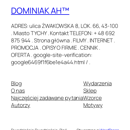
DOMINIAK AH™
ADRES: ulica ŻWAKOWSKA 8, LOK. 66, 43-100
. Miasto TYCHY . Kontakt TELEFON: + 48 692
875 944 . Strona główna . FILMY . INTERNET .
PROMOCJA . OPISY O FIRMIE . CENNIK .
OFERTA . google-site-verification:
google6469f1f6be1e4a44.html / .
Blog
Wydarzenia
O nas
Sklep
Najczęściej zadawane pytania
Wzorce
Autorzy
Motywy